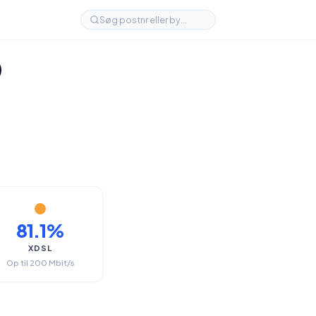
)
81.1%
XDSL
Op til 200 Mbit/s