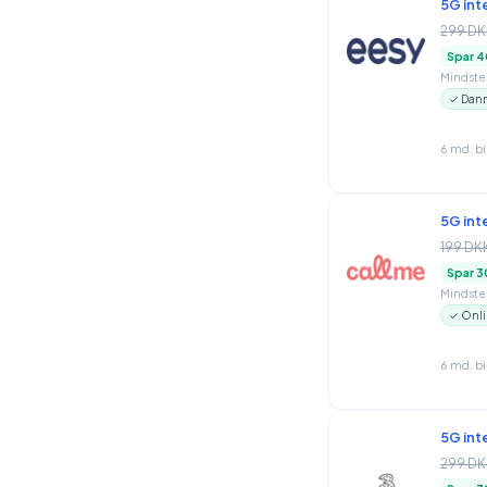
5G int
299 DK
Spar 4
Mindstep
✓ Danm
6 md. b
5G int
199 DK
Spar 3
Mindstep
✓ Onli
6 md. b
5G int
299 DK