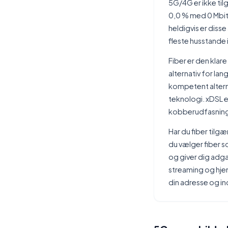
5G/4G er ikke til
0,0 % med 0 Mbit
heldigvis er disse
fleste husstande 
Fiber er den klar
alternativ for lan
kompetent alterna
teknologi. xDSL 
kobberudfasningen 
Har du fiber tilgæ
du vælger fiber s
og giver dig adga
streaming og hje
din adresse og in