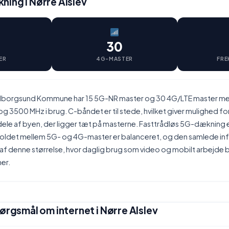
ing i Nørre Alslev
30
ER
4G-MASTER
FRE
uldborgsund Kommune har 15 5G-NR master og 30 4G/LTE master m
g 3500 MHz i brug. C-båndet er til stede, hvilket giver mulighed fo
dele af byen, der ligger tæt på masterne. Fasttrådløs 5G-dækning e
holdet mellem 5G- og 4G-master er balanceret, og den samlede infr
y af denne størrelse, hvor daglig brug som video og mobilt arbejde
er.
pørgsmål om internet i Nørre Alslev