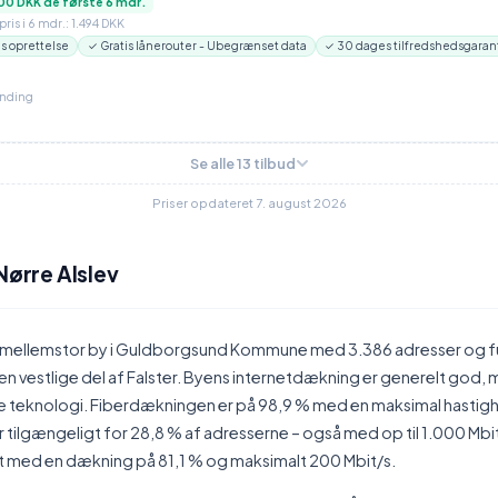
00 DKK de første 6 mdr.
ris i 6 mdr.: 1.494 DKK
is oprettelse
✓ Gratis lånerouter - Ubegrænset data
✓ 30 dages tilfredshedsgaran
inding
Se alle 13 tilbud
Priser opdateret 7. august 2026
Nørre Alslev
en mellemstor by i Guldborgsund Kommune med 3.386 adresser og 
den vestlige del af Falster. Byens internetdækning er generelt god,
teknologi. Fiberdækningen er på 98,9 % med en maksimal hastig
r tilgængeligt for 28,8 % af adresserne – også med op til 1.000 Mbi
et med en dækning på 81,1 % og maksimalt 200 Mbit/s.