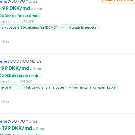
Danmarks bedste 5
ernet
950 / 90 Mbit/s
99 DKK/md.
K
i 2 md.
00 DKK de første 6 mdr.
ris i 6 mdr.: 1.394 DKK
arks bedste 5G dækning fra TDC NET
✓ Inkl gratis lånerouter
inding
ernet
1000 / 100 Mbit/s
99 DKK/md.
K
i 3 md.
00 DKK de første 6 mdr.
ris i 6 mdr.: 894 DKK
ne på 5 min
✓ Inklusiv gratis lånerouter
✓ Nem installation uden kabler
inding
ernet
950 / 90 Mbit/s
199 DKK/md.
K
i 3 md.