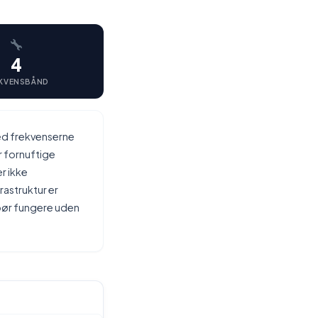
4
KVENSBÅND
ed frekvenserne
r fornuftige
r ikke
astruktur er
 bør fungere uden