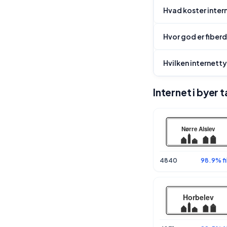
Hvad koster intern
Hvor god er fiberd
Hvilken internetty
Internet i byer 
4840
98.9% fi