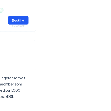
ti
Bestil →
ANNONCE
fungerer som et
 med fiber som
hed på 1.000
t/s. xDSL