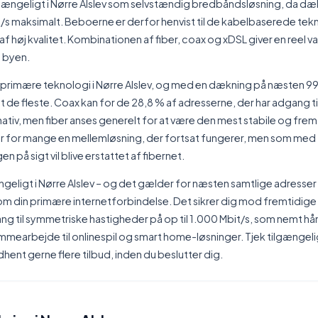
gængeligt i Nørre Alslev som selvstændig bredbåndsløsning, da dæk
/s maksimalt. Beboerne er derfor henvist til de kabelbaserede tek
 af høj kvalitet. Kombinationen af fiber, coax og xDSL giver en reel v
i byen.
e primære teknologi i Nørre Alslev, og med en dækning på næsten 99 
gt de fleste. Coax kan for de 28,8 % af adresserne, der har adgang ti
tiv, men fiber anses generelt for at være den mest stabile og fre
er for mange en mellemløsning, der fortsat fungerer, men som med
på sigt vil blive erstattet af fibernet.
ngeligt i Nørre Alslev – og det gælder for næsten samtlige adresser –
om din primære internetforbindelse. Det sikrer dig mod fremtidige
ng til symmetriske hastigheder på op til 1.000 Mbit/s, som nemt hån
mmearbejde til onlinespil og smart home-løsninger. Tjek tilgænge
dhent gerne flere tilbud, inden du beslutter dig.