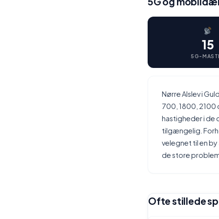
5G og mobildækn
15
5G-MAST
Nørre Alslev i G
700, 1800, 2100 o
hastigheder i de 
tilgængelig. For
velegnet til en b
de store problem
Ofte stillede s