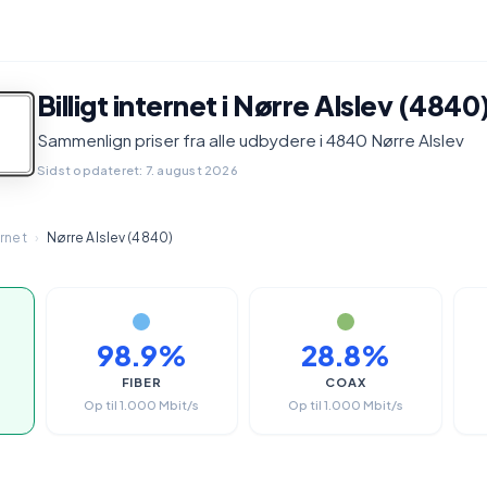
Billigt internet i Nørre Alslev (4840
Sammenlign priser fra alle udbydere i 4840 Nørre Alslev
Sidst opdateret: 7. august 2026
ernet
›
Nørre Alslev (4840)
98.9%
28.8%
FIBER
COAX
Op til 1.000 Mbit/s
Op til 1.000 Mbit/s