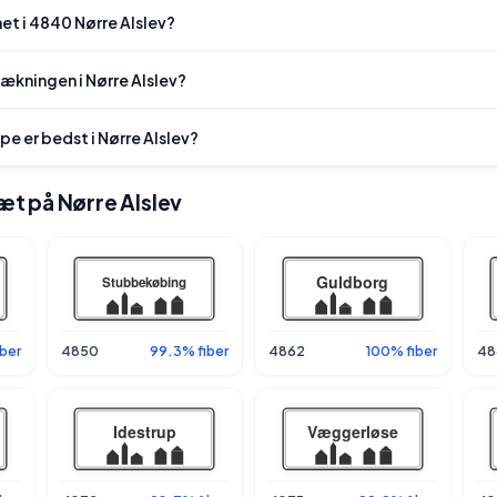
et i 4840 Nørre Alslev?
ækningen i Nørre Alslev?
pe er bedst i Nørre Alslev?
tæt på Nørre Alslev
ber
4850
99.3% fiber
4862
100% fiber
48