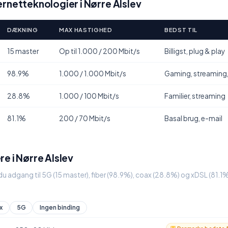
rnetteknologier i Nørre Alslev
DÆKNING
MAX HASTIGHED
BEDST TIL
15 master
Op til 1.000 / 200 Mbit/s
Billigst, plug & play
98.9%
1.000 / 1.000 Mbit/s
Gaming, streaming
28.8%
1.000 / 100 Mbit/s
Familier, streaming
81.1%
200 / 70 Mbit/s
Basal brug, e-mail
e i Nørre Alslev
 du adgang til 5G (15 master), fiber (98.9%), coax (28.8%) og xDSL (81.
x
5G
Ingen binding