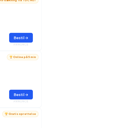
G dækning fra TDC NET
Bestil →
ANNONCE
Online på 5 min
Bestil →
ANNONCE
Gratis oprettelse