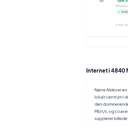
Spar 3
Mindstep
✓ Grat
6 md. b
Internet i 4840 
Nørre Alslev er 
lokalt centrum i 
den dominerende 
Mbit/s, og coax e
supplerer billed