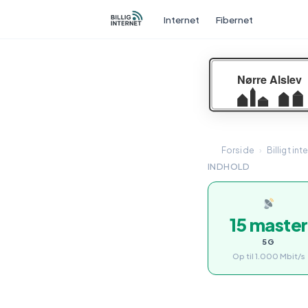
Internet
Fibernet
Forside
›
Billigt int
INDHOLD
15 master
5G
Op til 1.000 Mbit/s