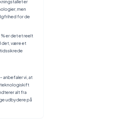
ningstallet er
nologier, men
algfrihed for de
% er det et reelt
l det, være et
mtidssikrede
 anbefaler vi, at
 teknologiskift
dterer alt fra
lige udbydere på