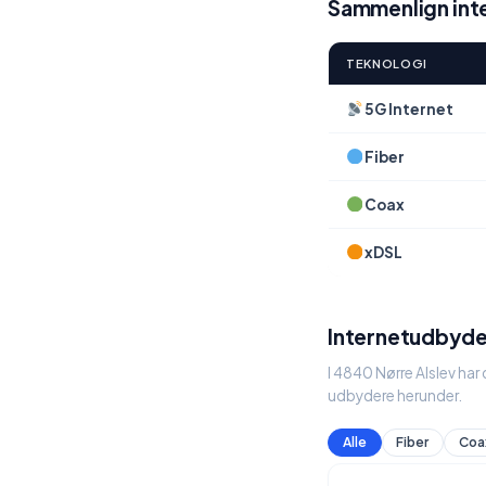
Sammenlign inte
TEKNOLOGI
5G Internet
Fiber
Coax
xDSL
Internetudbyder
I 4840 Nørre Alslev har
udbydere herunder.
Alle
Fiber
Coa