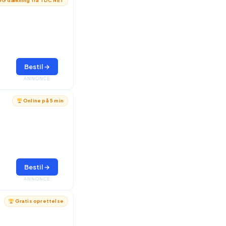
G dækning fra TDC NET
Bestil →
ANNONCE
Online på 5 min
Bestil →
ANNONCE
Gratis oprettelse