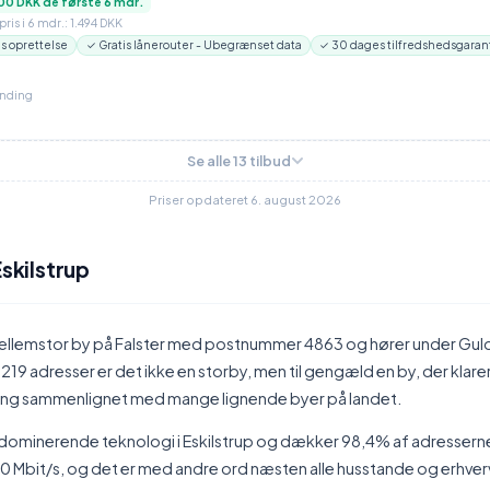
00 DKK de første 6 mdr.
ris i 6 mdr.: 1.494 DKK
is oprettelse
✓ Gratis lånerouter - Ubegrænset data
✓ 30 dages tilfredshedsgaran
inding
Se alle 13 tilbud
Priser opdateret 6. august 2026
Eskilstrup
 mellemstor by på Falster med postnummer 4863 og hører under G
9 adresser er det ikke en storby, men til gengæld en by, der klarer
ing sammenlignet med mange lignende byer på landet.
rt dominerende teknologi i Eskilstrup og dækker 98,4% af adresser
0 Mbit/s, og det er med andre ord næsten alle husstande og erhver