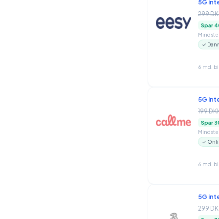
5G int
299 DK
Spar 4
Mindstep
✓ Danm
6 md. b
5G int
199 DK
Spar 3
Mindstep
✓ Onli
6 md. b
5G int
299 DK