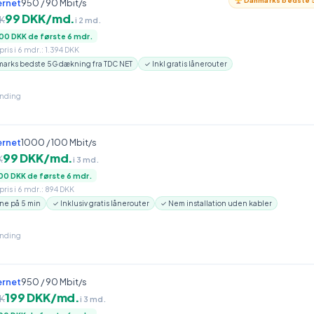
Danmarks bedste 5
ernet
950 / 90 Mbit/s
99 DKK/md.
K
i 2 md.
00 DKK de første 6 mdr.
ris i 6 mdr.: 1.394 DKK
arks bedste 5G dækning fra TDC NET
✓ Inkl gratis lånerouter
inding
ernet
1000 / 100 Mbit/s
99 DKK/md.
K
i 3 md.
00 DKK de første 6 mdr.
ris i 6 mdr.: 894 DKK
ne på 5 min
✓ Inklusiv gratis lånerouter
✓ Nem installation uden kabler
inding
ernet
950 / 90 Mbit/s
199 DKK/md.
K
i 3 md.