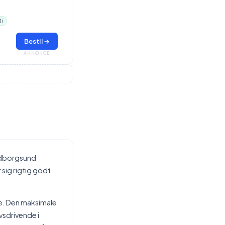
ti
Bestil →
ANNONCE
uldborgsund
 sig rigtig godt
ne. Den maksimale
vsdrivende i