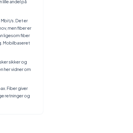
lille andel på
 Mbit/s. Det er
hov, men fiber er
n ligesom fiber
ng. Mobilbaseret
nsker sikker og
en her vidner om
ax. Fiber giver
gge retninger og