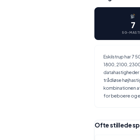
7
5G-MAST
Eskilstrup har 7
1800, 2100, 2300
datahastigheder 
trådløse højhasti
kombinationen af 
for beboere og e
Ofte stillede sp