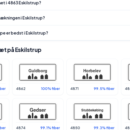
et i 4863 Eskilstrup?
dækningen i Eskilstrup?
pe er bedst i Eskilstrup?
tæt på Eskilstrup
ber
4862
100% fiber
4871
99.5% fiber
48
ber
4874
99.1% fiber
4850
99.3% fiber
48