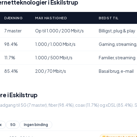
rnetteknologier i Eskilstrup
DÆKNING
MAX HASTIGHED
BEDST TIL
7 master
Op til 1.000 / 200 Mbit/s
Billigst, plug & play
98.4%
1.000 / 1.000 Mbit/s
Gaming, streaming
11.7%
1.000 / 500 Mbit/s
Familier, streaming
85.4%
200 / 70 Mbit/s
Basal brug, e-mail
e i Eskilstrup
u adgang til 5G (7 master), fiber (98.4%), coax (11.7%) og xDSL (85.4%).
x
5G
Ingen binding