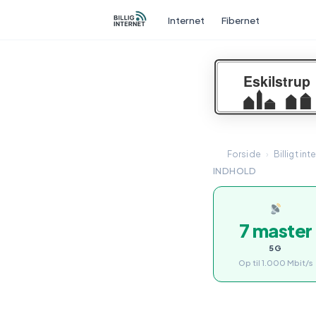
Internet
Fibernet
Forside
›
Billigt int
INDHOLD
7 master
5G
Op til 1.000 Mbit/s