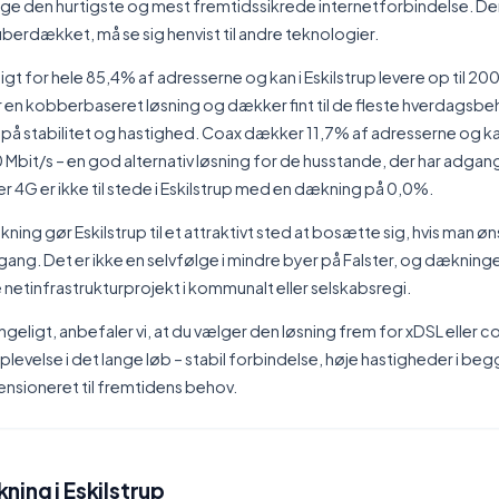
ge den hurtigste og mest fremtidssikrede internetforbindelse. Den 
fiberdækket, må se sig henvist til andre teknologier.
gt for hele 85,4% af adresserne og kan i Eskilstrup levere op til 200
for en kobberbaseret løsning og dækker fint til de fleste hverdagsbe
på stabilitet og hastighed. Coax dækker 11,7% af adresserne og ka
00 Mbit/s – en god alternativ løsning for de husstande, der har adga
ler 4G er ikke til stede i Eskilstrup med en dækning på 0,0%.
ing gør Eskilstrup til et attraktivt sted at bosætte sig, hvis man ø
gang. Det er ikke en selvfølge i mindre byer på Falster, og dækning
netinfrastrukturprojekt i kommunalt eller selskabsregi.
ngeligt, anbefaler vi, at du vælger den løsning frem for xDSL eller co
levelse i det lange løb – stabil forbindelse, høje hastigheder i be
mensioneret til fremtidens behov.
ing i Eskilstrup