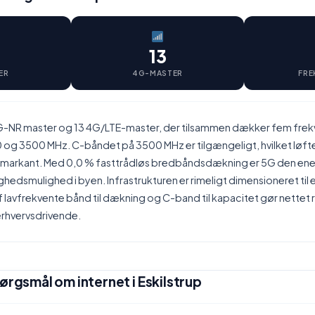
13
ER
4G-MASTER
FRE
 5G-NR master og 13 4G/LTE-master, der tilsammen dækker fem fre
 og 3500 MHz. C-båndet på 3500 MHz er tilgængeligt, hvilket løfte
markant. Med 0,0 % fasttrådløs bredbåndsdækning er 5G den enes
ghedsmulighed i byen. Infrastrukturen er rimeligt dimensioneret til 
lavfrekvente bånd til dækning og C-band til kapacitet gør nettet re
rhvervsdrivende.
ørgsmål om internet i Eskilstrup