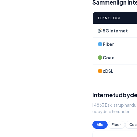
Sammenlign inte
TEKNOLOGI
5G Internet
Fiber
Coax
xDSL
Internetudbyder
I 4863 Eskilstrup har d
udbydere herunder.
Alle
Fiber
Coa