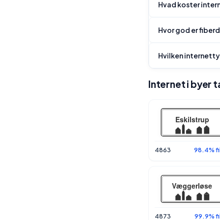
Hvad koster intern
Hvor god er fiber
Hvilken internetty
Internet i byer 
4863
98.4% fi
4873
99.9% fi