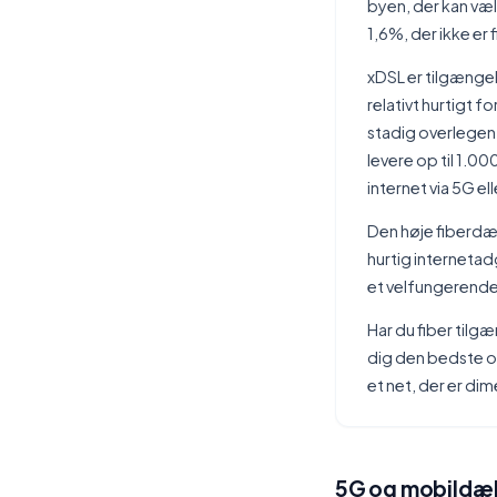
byen, der kan væl
1,6%, der ikke er 
xDSL er tilgængeli
relativt hurtigt 
stadig overlegen 
levere op til 1.0
internet via 5G el
Den høje fiberdækn
hurtig internetad
et velfungerende 
Har du fiber tilgæ
dig den bedste op
et net, der er di
5G og mobildækn