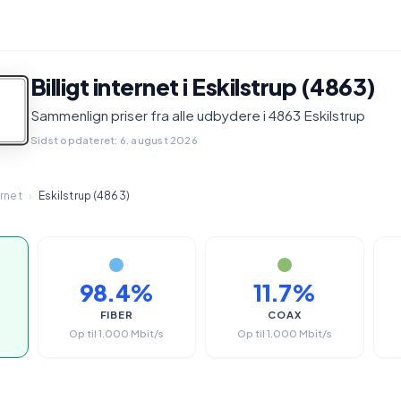
Billigt internet i Eskilstrup (4863)
Sammenlign priser fra alle udbydere i 4863 Eskilstrup
Sidst opdateret: 6. august 2026
ernet
›
Eskilstrup (4863)
98.4%
11.7%
FIBER
COAX
Op til 1.000 Mbit/s
Op til 1.000 Mbit/s