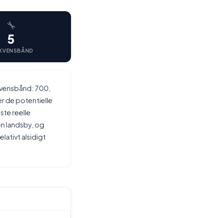
5
KVENSBÅND
kvensbånd: 700,
r de potentielle
te reelle
en landsby, og
lativt alsidigt