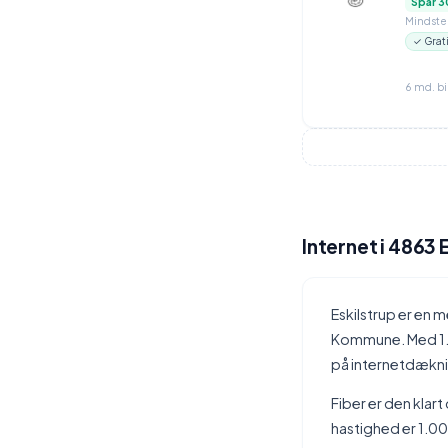
Spar 3
Mindstep
✓ Grat
6 md. b
Internet i 4863 
Eskilstrup er en
Kommune. Med 1.21
på internetdækn
Fiber er den kla
hastighed er 1.00