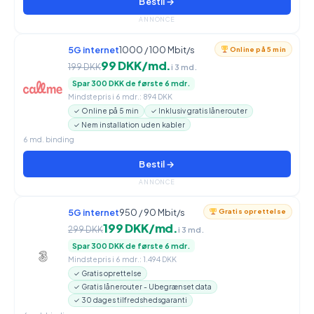
Bestil →
ANNONCE
5G internet
1000 / 100 Mbit/s
Online på 5 min
99 DKK/md.
199 DKK
i 3 md.
Spar 300 DKK de første 6 mdr.
Mindstepris i 6 mdr.: 894 DKK
✓ Online på 5 min
✓ Inklusiv gratis lånerouter
✓ Nem installation uden kabler
6 md. binding
Bestil →
ANNONCE
5G internet
950 / 90 Mbit/s
Gratis oprettelse
199 DKK/md.
299 DKK
i 3 md.
Spar 300 DKK de første 6 mdr.
Mindstepris i 6 mdr.: 1.494 DKK
✓ Gratis oprettelse
✓ Gratis lånerouter - Ubegrænset data
✓ 30 dages tilfredshedsgaranti