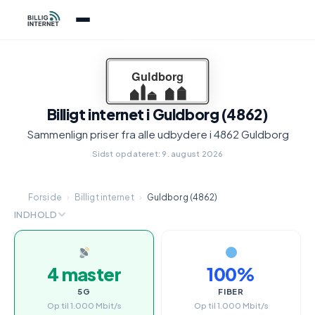
Billigt internet i Guldborg (4862)
Sammenlign priser fra alle udbydere i 4862 Guldborg
Sidst opdateret: 9. august 2026
Forside
›
Billigt internet
›
Guldborg (4862)
INDHOLD
4 master
100%
5G
FIBER
Op til 1.000 Mbit/s
Op til 1.000 Mbit/s