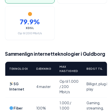
79.9%
XDSL
Op til 200 Mbit/s
Sammenlign internetteknologier i Guldborg
MAX
TEKNOLOGI
DÆKNING
BEDST TIL
HASTIGHED
Op til 1.000
5G
Billigst, plug &
4 master
/ 200
Internet
play
Mbit/s
1.000 /
Gaming,
Fiber
100%
1.000
streaming,