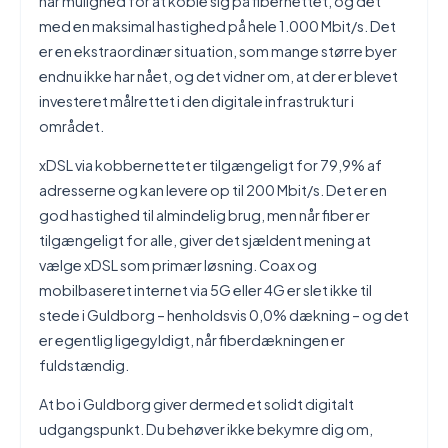
har mulighed for at koble sig på fibernettet, og det
med en maksimal hastighed på hele 1.000 Mbit/s. Det
er en ekstraordinær situation, som mange større byer
endnu ikke har nået, og det vidner om, at der er blevet
investeret målrettet i den digitale infrastruktur i
området.
xDSL via kobbernettet er tilgængeligt for 79,9% af
adresserne og kan levere op til 200 Mbit/s. Det er en
god hastighed til almindelig brug, men når fiber er
tilgængeligt for alle, giver det sjældent mening at
vælge xDSL som primær løsning. Coax og
mobilbaseret internet via 5G eller 4G er slet ikke til
stede i Guldborg – henholdsvis 0,0% dækning – og det
er egentlig ligegyldigt, når fiberdækningen er
fuldstændig.
At bo i Guldborg giver dermed et solidt digitalt
udgangspunkt. Du behøver ikke bekymre dig om,