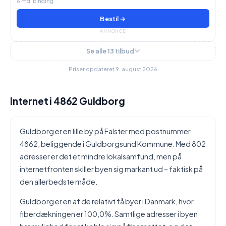
6 md. binding
Bestil →
ANNONCE
Se alle 13 tilbud
Priser opdateret 9. august 2026
Internet i 4862 Guldborg
Guldborg er en lille by på Falster med postnummer
4862, beliggende i Guldborgsund Kommune. Med 802
adresser er det et mindre lokalsamfund, men på
internetfronten skiller byen sig markant ud – faktisk på
den allerbedste måde.
Guldborg er en af de relativt få byer i Danmark, hvor
fiberdækningen er 100,0%. Samtlige adresser i byen