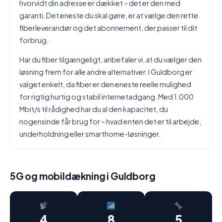
hvorvidt din adresse er dækket – det er den med
garanti. Det eneste du skal gøre, er at vælge den rette
fiberleverandør og det abonnement, der passer til dit
forbrug.
Har du fiber tilgængeligt, anbefaler vi, at du vælger den
løsning frem for alle andre alternativer. I Guldborg er
valget enkelt, da fiber er den eneste reelle mulighed
for rigtig hurtig og stabil internetadgang. Med 1.000
Mbit/s til rådighed har du al den kapacitet, du
nogensinde får brug for – hvad enten det er til arbejde,
underholdning eller smarthome-løsninger.
5G og mobildækning i Guldborg
4
8
5