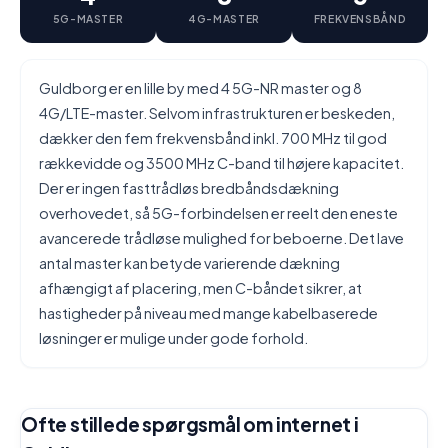
5G-MASTER
4G-MASTER
FREKVENSBÅND
Guldborg er en lille by med 4 5G-NR master og 8
4G/LTE-master. Selvom infrastrukturen er beskeden,
dækker den fem frekvensbånd inkl. 700 MHz til god
rækkevidde og 3500 MHz C-band til højere kapacitet.
Der er ingen fasttrådløs bredbåndsdækning
overhovedet, så 5G-forbindelsen er reelt den eneste
avancerede trådløse mulighed for beboerne. Det lave
antal master kan betyde varierende dækning
afhængigt af placering, men C-båndet sikrer, at
hastigheder på niveau med mange kabelbaserede
løsninger er mulige under gode forhold.
Ofte stillede spørgsmål om internet i