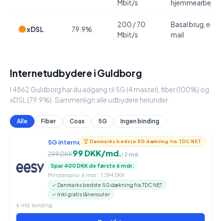
Mbit/s
hjemmearbejde
200 / 70
Basal brug, e-
xDSL
79.9%
Mbit/s
mail
Internetudbydere i Guldborg
I 4862 Guldborg har du adgang til 5G (4 master), fiber (100%) og
xDSL (79.9%). Sammenlign alle udbydere herunder.
Alle
Fiber
Coax
5G
Ingen binding
5G internet
950 / 90 Mbit/s
Danmarks bedste 5G dækning fra TDC NET
99 DKK/md.
299 DKK
i 2 md.
Spar 400 DKK de første 6 mdr.
Mindstepris i 6 mdr.: 1.394 DKK
✓ Danmarks bedste 5G dækning fra TDC NET
✓ Inkl gratis lånerouter
6 md. binding