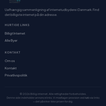
Uafhængig sammenligning af internetudbydere i Danmark. Find
det billigste internet på din adresse.
HURTIGE LINKS
Billigt Internet
Alle Byer
KONTAKT
Om os
Kontakt
Privatlivspolitik
© 2026 Billig internet. Alle rettigheder forbeholdes.
Denne side indeholder annoncelinks. Vi modtager provision ved køb via links
— det påvirker ikke prisen for dig.