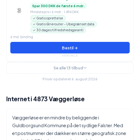
Spar 300 DKK de første 6 mdr.
Mindstepris i 6 mdr.: 1.494 DKK
✓ Gratis oprettelse
✓ Gratis lånerouter - Ubegrænset data
✓ 30 dages tilfredshedsgaranti
6 md. binding
Bestil →
ANNONCE
Se alle 13 tilbud
Priser opdateret 6. august 2026
Internet i 4873 Væggerløse
Væggerløse er en mindre by beliggende i
Guldborgsund Kommune på det sydlige Falster. Med
et postnummer der dækker en større geografisk zone