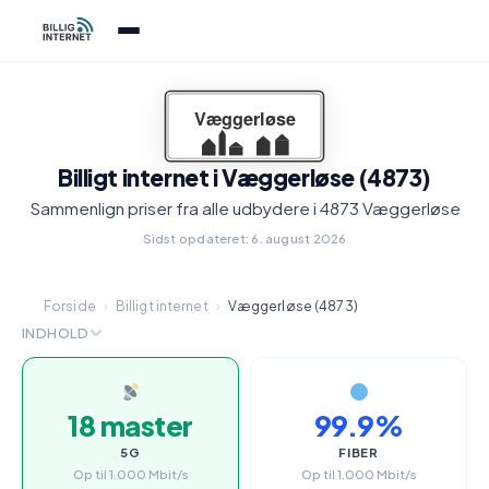
Billigt internet i Væggerløse (4873)
Sammenlign priser fra alle udbydere i 4873 Væggerløse
Sidst opdateret: 6. august 2026
Forside
›
Billigt internet
›
Væggerløse (4873)
INDHOLD
18 master
99.9%
5G
FIBER
Op til 1.000 Mbit/s
Op til 1.000 Mbit/s