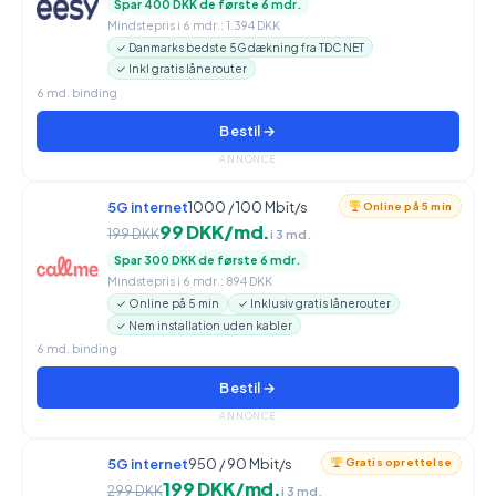
Spar 400 DKK de første 6 mdr.
Mindstepris i 6 mdr.: 1.394 DKK
✓ Danmarks bedste 5G dækning fra TDC NET
✓ Inkl gratis lånerouter
6 md. binding
Bestil →
ANNONCE
5G internet
1000 / 100 Mbit/s
Online på 5 min
99 DKK/md.
199 DKK
i 3 md.
Spar 300 DKK de første 6 mdr.
Mindstepris i 6 mdr.: 894 DKK
✓ Online på 5 min
✓ Inklusiv gratis lånerouter
✓ Nem installation uden kabler
6 md. binding
Bestil →
ANNONCE
5G internet
950 / 90 Mbit/s
Gratis oprettelse
199 DKK/md.
299 DKK
i 3 md.