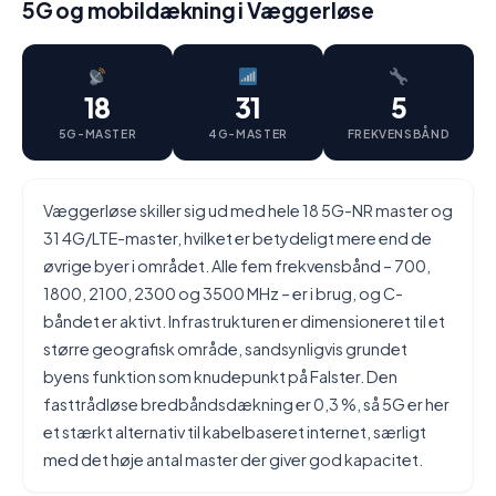
5G og mobildækning i Væggerløse
18
31
5
5G-MASTER
4G-MASTER
FREKVENSBÅND
Væggerløse skiller sig ud med hele 18 5G-NR master og
31 4G/LTE-master, hvilket er betydeligt mere end de
øvrige byer i området. Alle fem frekvensbånd – 700,
1800, 2100, 2300 og 3500 MHz – er i brug, og C-
båndet er aktivt. Infrastrukturen er dimensioneret til et
større geografisk område, sandsynligvis grundet
byens funktion som knudepunkt på Falster. Den
fasttrådløse bredbåndsdækning er 0,3 %, så 5G er her
et stærkt alternativ til kabelbaseret internet, særligt
med det høje antal master der giver god kapacitet.