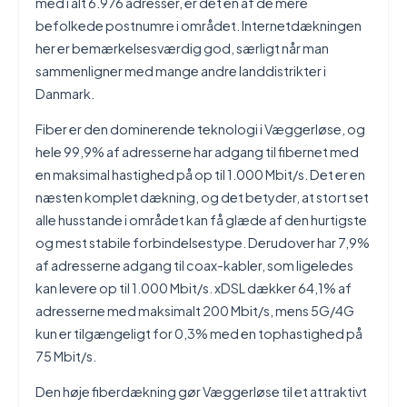
med i alt 6.976 adresser, er det en af de mere
befolkede postnumre i området. Internetdækningen
her er bemærkelsesværdig god, særligt når man
sammenligner med mange andre landdistrikter i
Danmark.
Fiber er den dominerende teknologi i Væggerløse, og
hele 99,9% af adresserne har adgang til fibernet med
en maksimal hastighed på op til 1.000 Mbit/s. Det er en
næsten komplet dækning, og det betyder, at stort set
alle husstande i området kan få glæde af den hurtigste
og mest stabile forbindelsestype. Derudover har 7,9%
af adresserne adgang til coax-kabler, som ligeledes
kan levere op til 1.000 Mbit/s. xDSL dækker 64,1% af
adresserne med maksimalt 200 Mbit/s, mens 5G/4G
kun er tilgængeligt for 0,3% med en tophastighed på
75 Mbit/s.
Den høje fiberdækning gør Væggerløse til et attraktivt