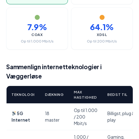
7.9%
64.1%
COAX
XDSL
Op til 1.000 Mbit/s
Op til 200 Mbit/s
Sammenlign internetteknologier i
Væggerløse
MAX
TEKNOLOGI
DÆKNING
BEDST TIL
HASTIGHED
Op til 1.000
5G
18
Billigst, plug &
/ 200
Internet
master
play
Mbit/s
1.000 /
Gaming,