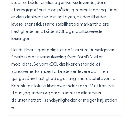
sted for både familier og erhvervsdrivende, der er
afhængige af hurtig og pålidelig internetadgang. Fiber
er klart den bedste løsning i byen, da den tilbyder
lavere latenstid, større stabilitet og markant højere
hastigheder end både xDSL og mobilbaserede
løsninger.
Har du fiber tilgængeligt, anbefaler vi, at du vælger en
fiberbaseret internetløsning frem for xDSL eller
mobildata. Selvom xDSL dækker en stor del af
adresserne, kan fiberforbindelsen levere op til fem
gange så høj hastighed og er langt mere stabil over tid.
Kontakt din lokale fiberleverandør for at få et konkret
tilbud, og undersøg om din adresse allerede er
tilsluttet nettet – sandsynligheden er meget høj, at den
er.