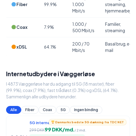
Fiber
99.9%
1.000
streaming,
Mbit/s
hjemmearbejde
1.000 /
Familier,
Coax
7.9%
500 Mbit/s
streaming
200 / 70
Basal brug, e-
xDSL
64.1%
Mbit/s
mail
Internetudbydere i Væggerløse
I 4873 Væggerløse har du adgang til 5G (18 master), fiber
(99.9%), coax (7.9%), fast trådløst (0.3%) og xDSL (64.1%).
Sammenlign alle udbydere herunder.
Alle
Fiber
Coax
5G
Ingen binding
5G internet
950 / 90 Mbit/s
Danmarks bedste 5G dækning fra TDC NET
99 DKK/md.
299 DKK
i 2 md.