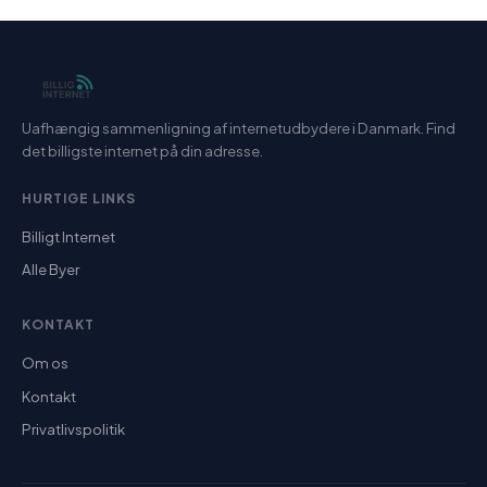
Uafhængig sammenligning af internetudbydere i Danmark. Find
det billigste internet på din adresse.
HURTIGE LINKS
Billigt Internet
Alle Byer
KONTAKT
Om os
Kontakt
Privatlivspolitik