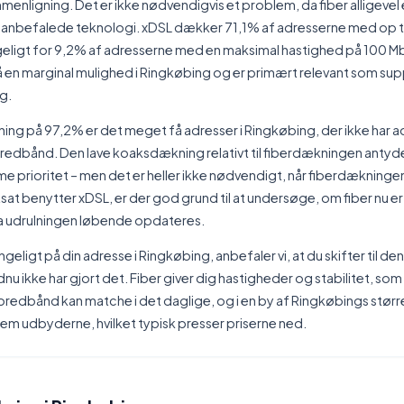
menligning. Det er ikke nødvendigvis et problem, da fiber alligevel
nbefalede teknologi. xDSL dækker 71,1% af adresserne med op ti
eligt for 9,2% af adresserne med en maksimal hastighed på 100 Mbi
 en marginal mulighed i Ringkøbing og er primært relevant som sup
g.
ng på 97,2% er det meget få adresser i Ringkøbing, der ikke har a
redbånd. Den lave koaksdækning relativt til fiberdækningen antyde
me prioritet – men det er heller ikke nødvendigt, når fiberdækningen 
sat benytter xDSL, er der god grund til at undersøge, om fiber nu er 
a udrulningen løbende opdateres.
ngeligt på din adresse i Ringkøbing, anbefaler vi, at du skifter til den
dnu ikke har gjort det. Fiber giver dig hastigheder og stabilitet, so
 bredbånd kan matche i det daglige, og i en by af Ringkøbings størr
em udbyderne, hvilket typisk presser priserne ned.