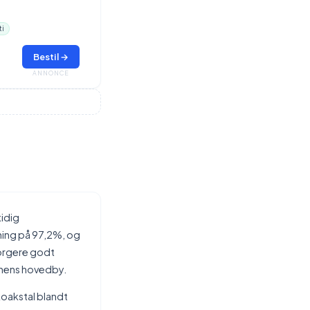
ti
Bestil →
ANNONCE
tidig
ing på 97,2%, og
borgere godt
munens hovedby.
koakstal blandt