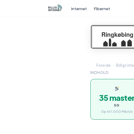
Internet
Fibernet
Forside
›
Billigt int
INDHOLD
35 maste
5G
Op til 1.000 Mbit/s