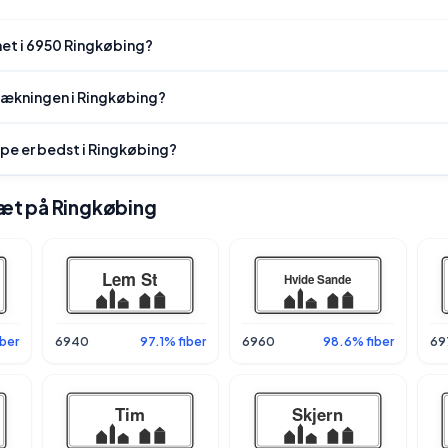
net i 6950 Ringkøbing?
dækningen i Ringkøbing?
ype er bedst i Ringkøbing?
 tæt på Ringkøbing
ber
6940
97.1% fiber
6960
98.6% fiber
69