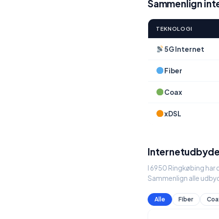
Sammenlign inte
TEKNOLOGI
5G Internet
Fiber
Coax
xDSL
Internetudbyde
I 6950 Ringkøbing har d
Sammenlign alle udbyd
Alle
Fiber
Coa