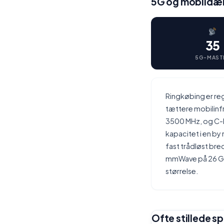
5G og mobildæk
35
5G-MAST
Ringkøbing er re
tættere mobilinf
3500 MHz, og C-b
kapacitet i en by
fast trådløst bre
mmWave på 26 GHz
størrelse.
Ofte stillede s