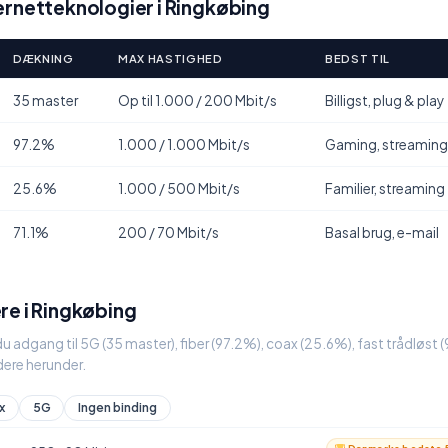
rnetteknologier i Ringkøbing
DÆKNING
MAX HASTIGHED
BEDST TIL
35 master
Op til 1.000 / 200 Mbit/s
Billigst, plug & play
97.2%
1.000 / 1.000 Mbit/s
Gaming, streaming
25.6%
1.000 / 500 Mbit/s
Familier, streaming
71.1%
200 / 70 Mbit/s
Basal brug, e-mail
re i Ringkøbing
u adgang til 5G (35 master), fiber (97.2%), coax (25.6%), fast trådløst 
ere herunder.
x
5G
Ingen binding