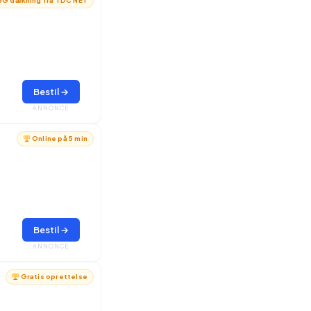
G dækning fra TDC NET
Bestil →
ANNONCE
Online på 5 min
Bestil →
ANNONCE
Gratis oprettelse