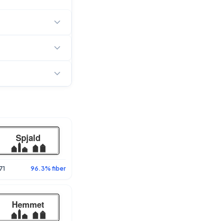
71
96.3% fiber