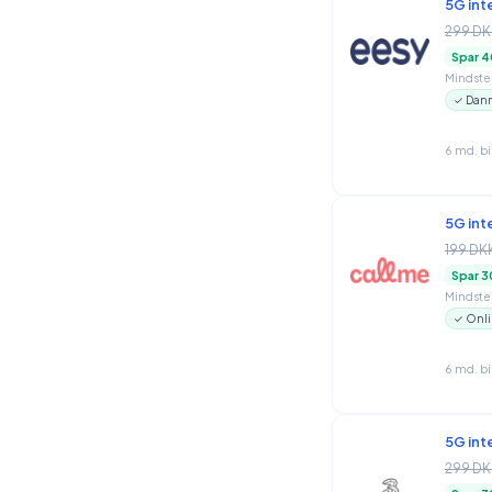
5G int
299 DK
Spar 4
Mindstep
✓ Danm
6 md. b
5G int
199 DK
Spar 3
Mindstep
✓ Onli
6 md. b
5G int
299 DK