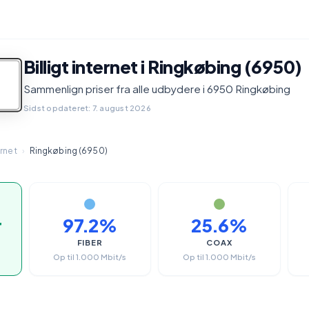
Billigt internet i Ringkøbing (6950)
Sammenlign priser fra alle udbydere i 6950 Ringkøbing
Sidst opdateret: 7. august 2026
ernet
›
Ringkøbing (6950)
r
97.2%
25.6%
FIBER
COAX
Op til 1.000 Mbit/s
Op til 1.000 Mbit/s