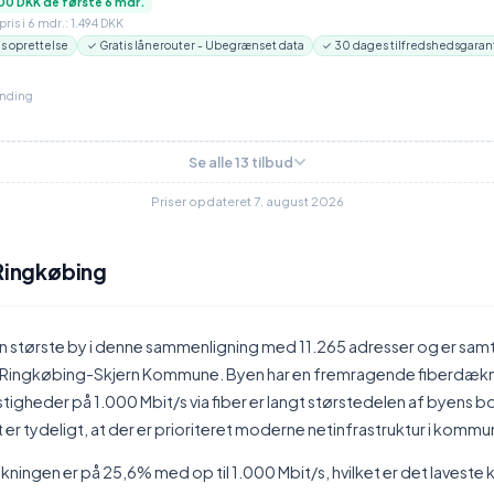
00 DKK de første 6 mdr.
ris i 6 mdr.: 1.494 DKK
is oprettelse
✓ Gratis lånerouter - Ubegrænset data
✓ 30 dages tilfredshedsgaran
inding
Se alle 13 tilbud
Priser opdateret 7. august 2026
 Ringkøbing
n største by i denne sammenligning med 11.265 adresser og er sam
ingkøbing-Skjern Kommune. Byen har en fremragende fiberdækn
igheder på 1.000 Mbit/s via fiber er langt størstedelen af byens 
Det er tydeligt, at der er prioriteret moderne netinfrastruktur i kom
ingen er på 25,6% med op til 1.000 Mbit/s, hvilket er det laveste 