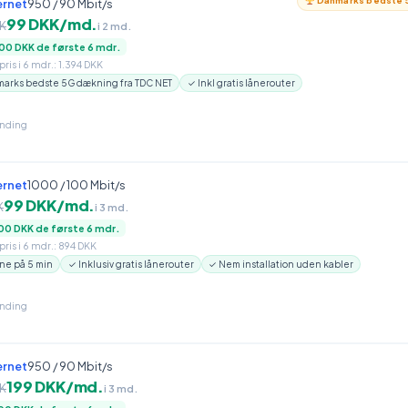
Danmarks bedste 5
ernet
950 / 90 Mbit/s
99 DKK/md.
K
i 2 md.
00 DKK de første 6 mdr.
ris i 6 mdr.: 1.394 DKK
arks bedste 5G dækning fra TDC NET
✓ Inkl gratis lånerouter
inding
ernet
1000 / 100 Mbit/s
99 DKK/md.
K
i 3 md.
00 DKK de første 6 mdr.
ris i 6 mdr.: 894 DKK
ne på 5 min
✓ Inklusiv gratis lånerouter
✓ Nem installation uden kabler
inding
ernet
950 / 90 Mbit/s
199 DKK/md.
K
i 3 md.