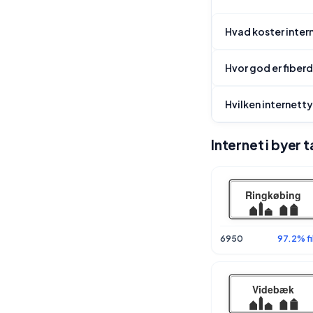
Hvad koster inter
Hvor god er fiber
Hvilken internett
Internet i byer
6950
97.2% fi