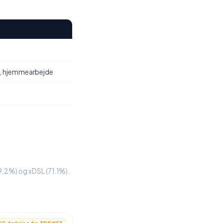
, hjemmearbejde
(9.2%) og xDSL (71.1%).