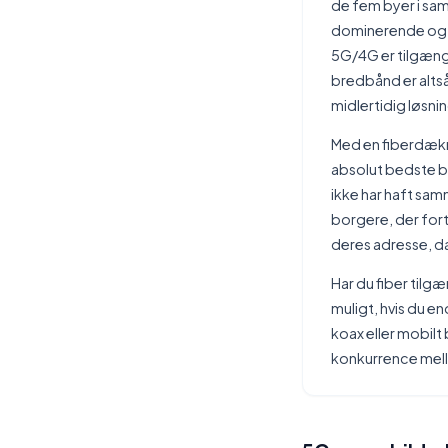
de fem byer i sam
dominerende og a
5G/4G er tilgæng
bredbånd er altså
midlertidig løsnin
Med en fiberdækni
absolut bedste b
ikke har haft sam
borgere, der fort
deres adresse, d
Har du fiber tilgæ
muligt, hvis du en
koax eller mobilt
konkurrence mell