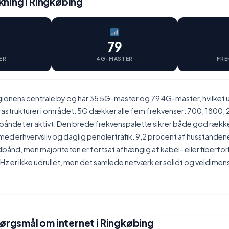
ning i Ringkøbing
79
ER
4G-MASTER
FRE
gionens centrale by og har 35 5G-master og 79 4G-master, hvilket 
rastrukturer i området. 5G dækker alle fem frekvenser: 700, 1800,
åndet er aktivt. Den brede frekvenspalette sikrer både god ræk
 med erhvervsliv og daglig pendlertrafik. 9,2 procent af husstandene
dbånd, men majoriteten er fortsat afhængig af kabel- eller fiberfor
 er ikke udrullet, men det samlede netværk er solidt og veldimens
pørgsmål om internet i Ringkøbing