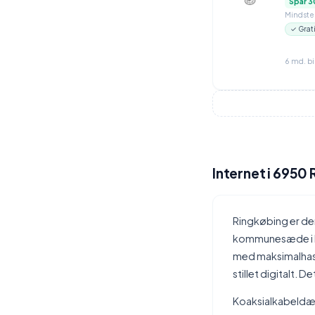
Spar 3
Mindstep
✓ Grat
6 md. b
Internet i 6950
Ringkøbing er de
kommunesæde i R
med maksimalhast
stillet digitalt. 
Koaksialkabeldækn