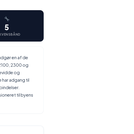
5
KVENSBÅND
udgør en af de
 2100, 2300 og
kevidde og
 har adgang til
bindelser.
ioneret til byens