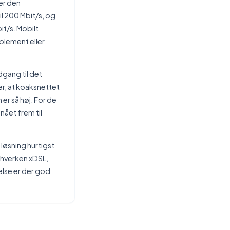
 er den
l 200 Mbit/s, og
t/s. Mobilt
plement eller
dgang til det
r, at koaksnettet
er så høj. For de
nået frem til
 løsning hurtigst
m hverken xDSL,
else er der god