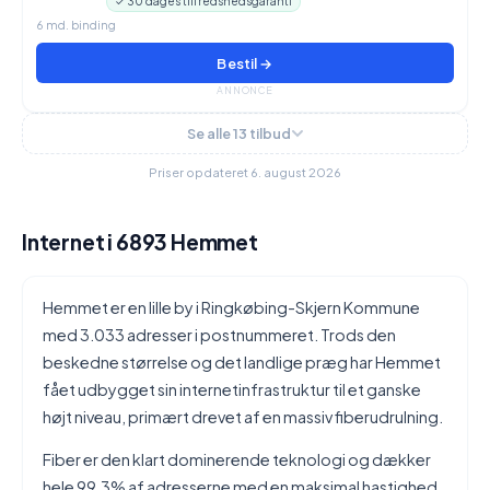
✓ 30 dages tilfredshedsgaranti
6 md. binding
Bestil →
ANNONCE
Se alle 13 tilbud
Priser opdateret 6. august 2026
Internet i 6893 Hemmet
Hemmet er en lille by i Ringkøbing-Skjern Kommune
med 3.033 adresser i postnummeret. Trods den
beskedne størrelse og det landlige præg har Hemmet
fået udbygget sin internetinfrastruktur til et ganske
højt niveau, primært drevet af en massiv fiberudrulning.
Fiber er den klart dominerende teknologi og dækker
hele 99,3% af adresserne med en maksimal hastighed