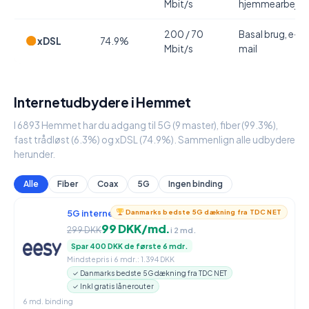
Mbit/s
hjemmearbejde
200 / 70
Basal brug, e-
xDSL
74.9%
Mbit/s
mail
Internetudbydere i Hemmet
I 6893 Hemmet har du adgang til 5G (9 master), fiber (99.3%),
fast trådløst (6.3%) og xDSL (74.9%). Sammenlign alle udbydere
herunder.
Alle
Fiber
Coax
5G
Ingen binding
5G internet
950 / 90 Mbit/s
Danmarks bedste 5G dækning fra TDC NET
99 DKK/md.
299 DKK
i 2 md.
Spar 400 DKK de første 6 mdr.
Mindstepris i 6 mdr.: 1.394 DKK
✓ Danmarks bedste 5G dækning fra TDC NET
✓ Inkl gratis lånerouter
6 md. binding