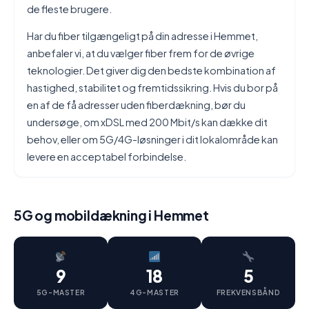
de fleste brugere.
Har du fiber tilgængeligt på din adresse i Hemmet,
anbefaler vi, at du vælger fiber frem for de øvrige
teknologier. Det giver dig den bedste kombination af
hastighed, stabilitet og fremtidssikring. Hvis du bor på
en af de få adresser uden fiberdækning, bør du
undersøge, om xDSL med 200 Mbit/s kan dække dit
behov, eller om 5G/4G-løsninger i dit lokalområde kan
levere en acceptabel forbindelse.
5G og mobildækning i Hemmet
9
18
5
5G-MASTER
4G-MASTER
FREKVENSBÅND