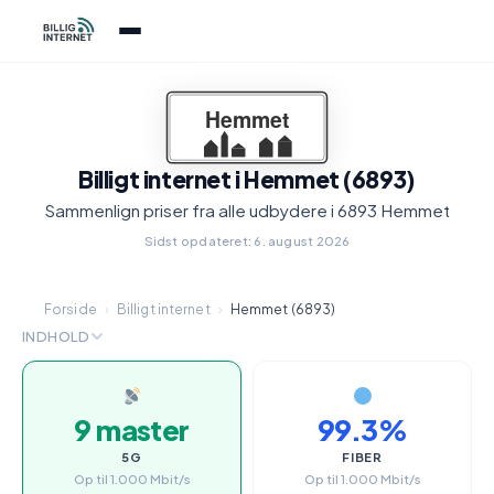
Billigt internet i Hemmet (6893)
Sammenlign priser fra alle udbydere i 6893 Hemmet
Sidst opdateret: 6. august 2026
Forside
›
Billigt internet
›
Hemmet (6893)
INDHOLD
9 master
99.3%
5G
FIBER
Op til 1.000 Mbit/s
Op til 1.000 Mbit/s