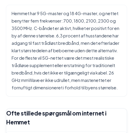
Hemmet har 9 5G-master og 18 4G-master, og nettet
benytter fem frekvenser: 700, 1800, 2100, 2300 og
3500 MHz. C-båndet er aktivt, hvilket er positivt for en
by af denne størrelse. 6,3 procent af husstandene har
adgang til fast trådløst bredbånd, men det efterlader
klart størstedelen af beboerne uden dette alternativ.
For de fleste vil 5G-nettet være det mest realistiske
trådløse supplement eller erstatning for traditionelt
bredbånd, hvis det ikke er tilgængeligt via kabel. 26
GHz mmWave er ikke udrullet, men mastenettet er
fornuftigt dimensioneret i forhold til byens størrelse.
Ofte stillede spørgsmål om internet i
Hemmet