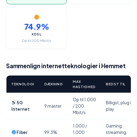
74.9%
XDSL
Op til 200 Mbit/s
Sammenlign internetteknologier i Hemmet
MAX
TEKNOLOGI
DÆKNING
BEDST TIL
HASTIGHED
Op til 1.000
5G
Billigst, plug &
9 master
/ 200
Internet
play
Mbit/s
1.000 /
Gaming,
Fiber
99.3%
1.000
streaming,