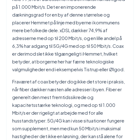
på 1.000 Mbit/s. Det er en imponerende
dækningsgrad for en by af denne størrelse og
placerer Hemmet på linje med byerne i kommunens
mere befolkede dele. xDSL dækker 74,9% af
adresserne med op til 200 Mbit/s, og en lille andel på
6,3% har adgang til 5G/4G med op til 50 Mbit/s. Coax
er derimod slet ikke tilgængeligt i Hemmet, hvilket
betyder, at borgerne her har færre teknologiske
valgmuligheder end i eksempelvis Tistrup eller Ølgod.
Fraværet af coax betyder dog ikke det store i praksis,
når fiber dækker næsten alle adresser i byen. Fiber er
generelt den mest fremtidssikrede og
kapacitetsstærke teknologi, og med op til 1.000
Mbit/s er der rigeligt at arbejde med for alle
husstandstyper. 5G/4G kan i visse situationer fungere
som supplement, men med kun 50 Mbit/s i maksimal
hastighed er det ikke en løsning, der kan stå alene for