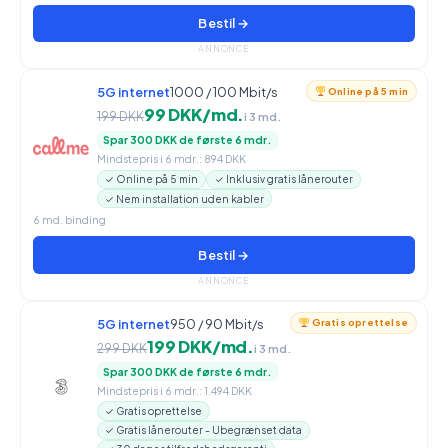
Bestil →
ANNONCE
5G internet
1000 / 100 Mbit/s
Online på 5 min
99 DKK/md.
199 DKK
i 3 md.
Spar 300 DKK de første 6 mdr.
Mindstepris i 6 mdr.: 894 DKK
✓ Online på 5 min
✓ Inklusiv gratis lånerouter
✓ Nem installation uden kabler
6 md. binding
Bestil →
ANNONCE
5G internet
950 / 90 Mbit/s
Gratis oprettelse
199 DKK/md.
299 DKK
i 3 md.
Spar 300 DKK de første 6 mdr.
Mindstepris i 6 mdr.: 1.494 DKK
✓ Gratis oprettelse
✓ Gratis lånerouter - Ubegrænset data