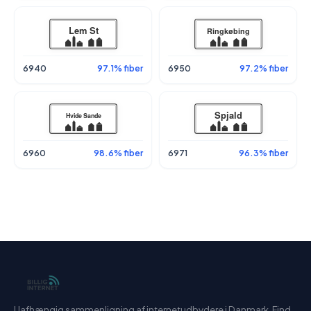
6940
97.1% fiber
6950
97.2% fiber
6960
98.6% fiber
6971
96.3% fiber
Uafhængig sammenligning af internetudbydere i Danmark. Find