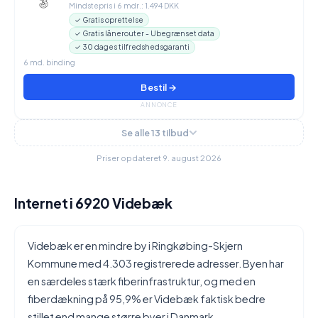
Mindstepris i 6 mdr.: 1.494 DKK
✓ Gratis oprettelse
✓ Gratis lånerouter - Ubegrænset data
✓ 30 dages tilfredshedsgaranti
6 md. binding
Bestil →
ANNONCE
Se alle 13 tilbud
Priser opdateret 9. august 2026
Internet i 6920 Videbæk
Videbæk er en mindre by i Ringkøbing-Skjern
Kommune med 4.303 registrerede adresser. Byen har
en særdeles stærk fiberinfrastruktur, og med en
fiberdækning på 95,9% er Videbæk faktisk bedre
stillet end mange større byer i Danmark.