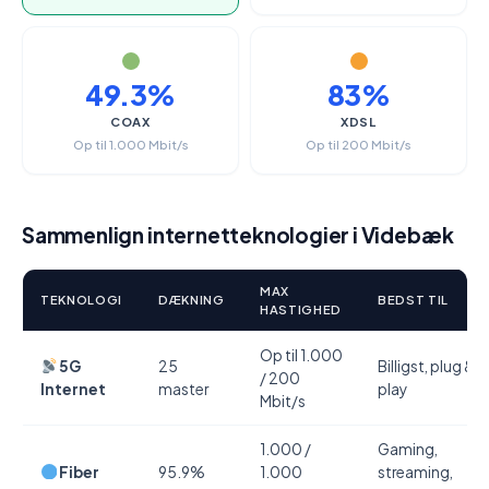
49.3%
83%
COAX
XDSL
Op til 1.000 Mbit/s
Op til 200 Mbit/s
Sammenlign internetteknologier i Videbæk
MAX
TEKNOLOGI
DÆKNING
BEDST TIL
HASTIGHED
Op til 1.000
5G
25
Billigst, plug &
/ 200
Internet
master
play
Mbit/s
1.000 /
Gaming,
Fiber
95.9%
1.000
streaming,