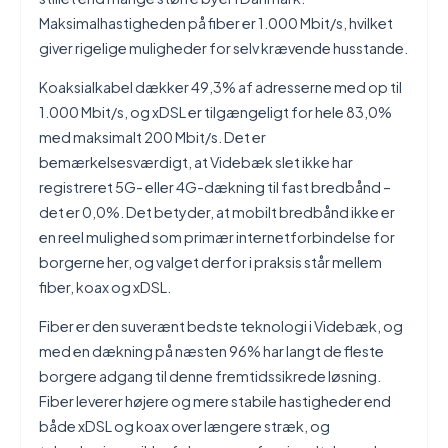
Maksimalhastigheden på fiber er 1.000 Mbit/s, hvilket
giver rigelige muligheder for selv krævende husstande.
Koaksialkabel dækker 49,3% af adresserne med op til
1.000 Mbit/s, og xDSL er tilgængeligt for hele 83,0%
med maksimalt 200 Mbit/s. Det er
bemærkelsesværdigt, at Videbæk slet ikke har
registreret 5G- eller 4G-dækning til fast bredbånd –
det er 0,0%. Det betyder, at mobilt bredbånd ikke er
en reel mulighed som primær internetforbindelse for
borgerne her, og valget derfor i praksis står mellem
fiber, koax og xDSL.
Fiber er den suverænt bedste teknologi i Videbæk, og
med en dækning på næsten 96% har langt de fleste
borgere adgang til denne fremtidssikrede løsning.
Fiber leverer højere og mere stabile hastigheder end
både xDSL og koax over længere stræk, og