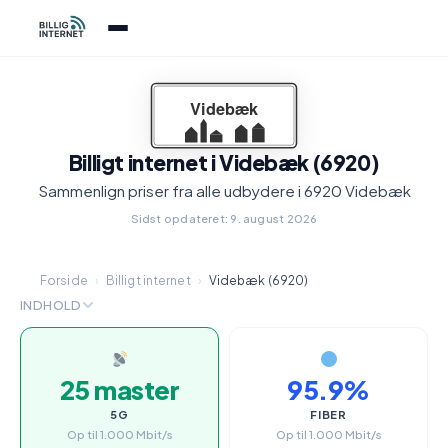
Billigt internet i Videbæk (6920)
Sammenlign priser fra alle udbydere i 6920 Videbæk
Sidst opdateret: 9. august 2026
Forside
›
Billigt internet
›
Videbæk (6920)
INDHOLD
25 master
95.9%
5G
FIBER
Op til 1.000 Mbit/s
Op til 1.000 Mbit/s