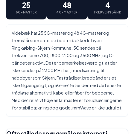
25
48
4
5G-MASTER
4G-MASTER
FREKVENSBÅND
Videbæk har 25 5G-master og 48 4G-master og
fremstår som en af de bedre dækkede byer i
Ringkøbing-Skjern Kommune. 5G sendes på
frekvenserne 700, 1800, 2100 og 3500 MHz, og C-
båndet er aktivt. Det er bemærkelsesværdigt, at der
ikke sendes på 2300 MHz her, i modsætning til
nabobyer som Skjern. Fasttrådløst bredbånd er slet
ikke tilgængeligt, og 5G-nettet er dermed det eneste
trådløse alternativ til kabel eller fiber for beboerne.
Med det relativt høje antal master er forudsætningerne
for stabil dækning dog gode. mmWave er ikke udrullet.
Ofte stillede spørgsmål om internet i