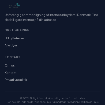
Uafhængig sammenligning af internetudbydere i Danmark. Find
det billigste internet på din adresse.
HURTIGE LINKS
Billigt Internet
Alle Byer
KONTAKT
Om os
Kontakt
Privatlivspolitik
© 2026 Billig internet. Alle rettigheder forbeholdes.
Denne side indeholder annoncelinks. Vi modtager provision ved køb via links