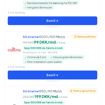
✓ Danmarks bedste 5G dækning fra TDC NET
✓ Inkl gratis lånerouter
6 md. binding
Bestil →
ANNONCE
5G internet
1000 / 100 Mbit/s
Online på 5 min
99 DKK/md.
199 DKK
i 3 md.
Spar 300 DKK de første 6 mdr.
Mindstepris i 6 mdr.: 894 DKK
✓ Online på 5 min
✓ Inklusiv gratis lånerouter
✓ Nem installation uden kabler
6 md. binding
Bestil →
ANNONCE
5G internet
950 / 90 Mbit/s
Gratis oprettelse
199 DKK/md.
299 DKK
i 3 md.
Spar 300 DKK de første 6 mdr.