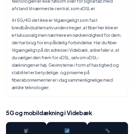
teknologien er ikke følsom over for signaltab med
afstand til nærmeste central, som xDSL er.
At 5G/4G slet ikke er tilgængeligt som fast
bredbåndsalternativ understreger, at fiber her ikke er
et luksusvalg men nærmere en nødvendighed for dem,
der har brug for en pålidelig forbindelse. Har du fiber
tilgængeligt på din adresse i Videbæk, anbefaler vi, at
du vælger den frem for xDSL, selv om xDSL-
dækningen er høj. Gevinsterne i form af hastighed og
stabilitet er betydelige, og priserne på
fiberabonnementer er i dag sammenlignelige med
ældre teknologier.
5G og mobildækning i Videbæk