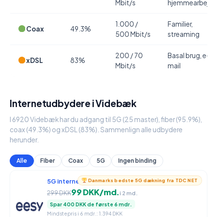
Mbit/s
hjemmearbejde
1.000 /
Familier,
Coax
49.3%
500 Mbit/s
streaming
200 / 70
Basal brug, e-
xDSL
83%
Mbit/s
mail
Internetudbydere i Videbæk
I 6920 Videbæk har du adgang til 5G (25 master), fiber (95.9%),
coax (49.3%) og xDSL (83%). Sammenlign alle udbydere
herunder.
Alle
Fiber
Coax
5G
Ingen binding
5G internet
950 / 90 Mbit/s
Danmarks bedste 5G dækning fra TDC NET
99 DKK/md.
299 DKK
i 2 md.
Spar 400 DKK de første 6 mdr.
Mindstepris i 6 mdr.: 1.394 DKK