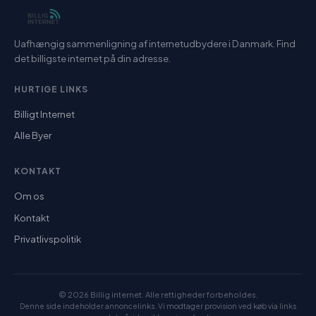
Uafhængig sammenligning af internetudbydere i Danmark. Find
det billigste internet på din adresse.
HURTIGE LINKS
Billigt Internet
Alle Byer
KONTAKT
Om os
Kontakt
Privatlivspolitik
© 2026 Billig internet. Alle rettigheder forbeholdes.
Denne side indeholder annoncelinks. Vi modtager provision ved køb via links