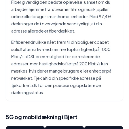
Fiber giver dig den bedste oplevelse, uanset om du
arbejder hjemmefra, streamer film og musik, spiller
online eller bruger smarthome-enheder. Med 97,4%
dækning er det overvejende sandsynligt, at din
adresse allerede er fiberdækket.
Er fiber endnu ikke nået frem til din bolig, er coax et
solidt alternativ med samme tophastighed på 1000
Mbit/s. xDSL er en mulighed for de resterende
adresser, men hastighedsloftet på 200 Mbit/s kan
mærkes, hvis der er mange brugere eller enheder på
netværket. Tjek altid din specifikke adresse på
tjekditnet.dk for den præcise og opdaterede
dækningsstatus.
5G og mobildækning i Bjert