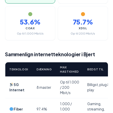
53.6%
75.7%
COAX
XDSL
Op til 1.000 Mbit/s
Op til 200 Mbit/s
Sammenlign internetteknologier i Bjert
MAX
TEKNOLOGI
DÆKNING
BEDST TIL
HASTIGHED
Op til 1.000
5G
Billigst, plug &
8 master
/ 200
Internet
play
Mbit/s
1.000 /
Gaming,
Fiber
97.4%
1.000
streaming,