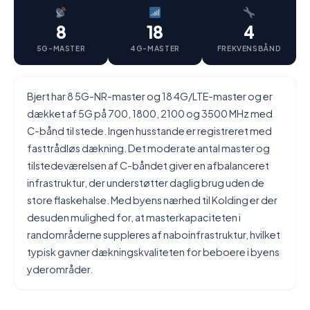
8
18
4
5G-MASTER
4G-MASTER
FREKVENSBÅND
Bjert har 8 5G-NR-master og 18 4G/LTE-master og er
dækket af 5G på 700, 1800, 2100 og 3500 MHz med
C-bånd til stede. Ingen husstande er registreret med
fasttrådløs dækning. Det moderate antal master og
tilstedeværelsen af C-båndet giver en afbalanceret
infrastruktur, der understøtter daglig brug uden de
store flaskehalse. Med byens nærhed til Kolding er der
desuden mulighed for, at masterkapaciteten i
randområderne suppleres af naboinfrastruktur, hvilket
typisk gavner dækningskvaliteten for beboere i byens
yderområder.