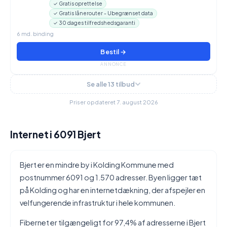
✓ Gratis oprettelse
✓ Gratis lånerouter - Ubegrænset data
✓ 30 dages tilfredshedsgaranti
6 md. binding
Bestil →
ANNONCE
Se alle 13 tilbud
Priser opdateret 7. august 2026
Internet i 6091 Bjert
Bjert er en mindre by i Kolding Kommune med
postnummer 6091 og 1.570 adresser. Byen ligger tæt
på Kolding og har en internetdækning, der afspejler en
velfungerende infrastruktur i hele kommunen.
Fibernet er tilgængeligt for 97,4% af adresserne i Bjert