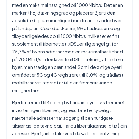
med en maksimal hastighed på 1000 Mbit/s. Det er en
markant høj dækningsgrad og placerer Bjert i den
absolutte top sammenlignet med mange andre byer
på landsplan. Coax dækker 53,6% af adresserne og
tilbyder ligeledes op til 1000 Mbit/s, hvilket er et fint
supplement til fibernettet. xDSL er tilgængeligt for
75,7% af byens adresser med en maksimal hastighed
på 200 Mbit/s – den laveste xDSL-dækning af de fem
byer, men stadig en pæn andel. Som i de øvrige byer i
området er 5G og 4G registreret til 0,0%, og trådløst
mobilbaseret internet er ikke en fremherskende
mulighed her.
Bjerts nærhed til Kolding by har sandsynligvis fremmet
investeringer i fibernet, og resultatet er tydeligt:
næsten alle adresser har adgang til den hurtigste
tilgængelige teknologi. Har du fiber tilgængeligt på din
adresse i Bjert, anbefaler vi, at du vælger den løsning.