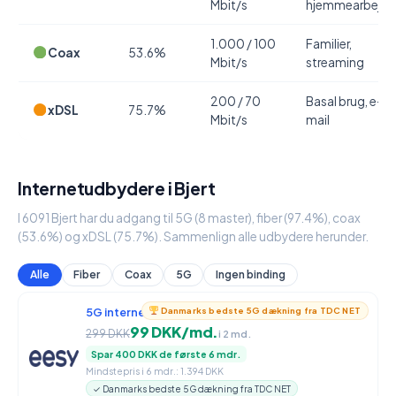
Mbit/s
hjemmearbejde
1.000 / 100
Familier,
Coax
53.6%
Mbit/s
streaming
200 / 70
Basal brug, e-
xDSL
75.7%
Mbit/s
mail
Internetudbydere i Bjert
I 6091 Bjert har du adgang til 5G (8 master), fiber (97.4%), coax
(53.6%) og xDSL (75.7%). Sammenlign alle udbydere herunder.
Alle
Fiber
Coax
5G
Ingen binding
5G internet
950 / 90 Mbit/s
Danmarks bedste 5G dækning fra TDC NET
99 DKK/md.
299 DKK
i 2 md.
Spar 400 DKK de første 6 mdr.
Mindstepris i 6 mdr.: 1.394 DKK
✓ Danmarks bedste 5G dækning fra TDC NET