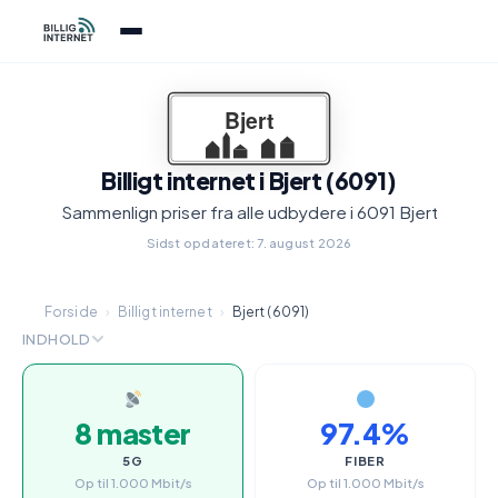
Billigt internet i Bjert (6091)
Sammenlign priser fra alle udbydere i 6091 Bjert
Sidst opdateret: 7. august 2026
Forside
›
Billigt internet
›
Bjert (6091)
INDHOLD
8 master
97.4%
5G
FIBER
Op til 1.000 Mbit/s
Op til 1.000 Mbit/s