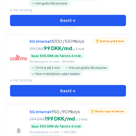
✓ Inkl gratis lånerouter
6 md. binding
Bestil →
ANNONCE
5G internet
1000 / 100 Mbit/s
Online på 5 min
99 DKK/md.
199 DKK
i 3 md.
Spar 300 DKK de første 6 mdr.
Mindstepris i 6 mdr.: 894 DKK
✓ Online på 5 min
✓ Inklusiv gratis lånerouter
✓ Nem installation uden kabler
6 md. binding
Bestil →
ANNONCE
5G internet
950 / 90 Mbit/s
Gratis oprettelse
199 DKK/md.
299 DKK
i 3 md.
Spar 300 DKK de første 6 mdr.
Mindstepris i 6 mdr.: 1.494 DKK