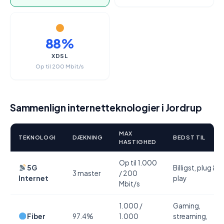
88%
XDSL
Op til 200 Mbit/s
Sammenlign internetteknologier i Jordrup
MAX
TEKNOLOGI
DÆKNING
BEDST TIL
HASTIGHED
Op til 1.000
5G
Billigst, plug &
3 master
/ 200
Internet
play
Mbit/s
1.000 /
Gaming,
Fiber
97.4%
1.000
streaming,