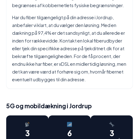
begrænses af kobbernetlets fysiske begrænsninger.
Har du fiber tilgængeligt på din adresse i Jordrup,
anbefaler vi klart, at du vælger den løsning. Med en
dækning på 97,4% er det sandsynligt, at du allerede er
inden for rækkevidde. Kontakt en lokal fiberudbyder
eller tjek din specifikke adresse på tjekditnet.dk for at
bekræfte tilgængeligheden. For de få procent, der
endnu ikke har fiber, er xDSL en midlertidig løsning, men
det kan være værd at forhøre sig om, hvornår fibernet
eventuelt udbygges til din adresse.
5G og mobildækning i Jordrup
3
6
3