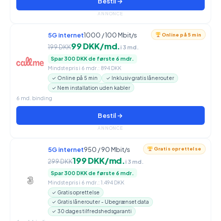
Bestil →
ANNONCE
5G internet
1000 / 100 Mbit/s
Online på 5 min
99 DKK/md.
199 DKK
i 3 md.
Spar 300 DKK de første 6 mdr.
Mindstepris i 6 mdr.: 894 DKK
✓ Online på 5 min
✓ Inklusiv gratis lånerouter
✓ Nem installation uden kabler
6 md. binding
Bestil →
ANNONCE
5G internet
950 / 90 Mbit/s
Gratis oprettelse
199 DKK/md.
299 DKK
i 3 md.
Spar 300 DKK de første 6 mdr.
Mindstepris i 6 mdr.: 1.494 DKK
✓ Gratis oprettelse
✓ Gratis lånerouter - Ubegrænset data
✓ 30 dages tilfredshedsgaranti