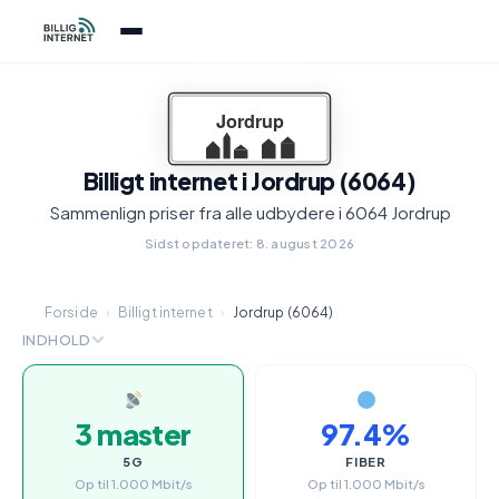
Billigt internet i Jordrup (6064)
Sammenlign priser fra alle udbydere i 6064 Jordrup
Sidst opdateret: 8. august 2026
Forside
›
Billigt internet
›
Jordrup (6064)
INDHOLD
3 master
97.4%
5G
FIBER
Op til 1.000 Mbit/s
Op til 1.000 Mbit/s