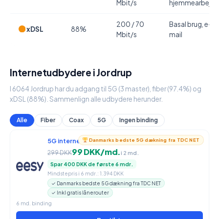
Mbit/s
hjemmearbejde
200 / 70
Basal brug, e-
xDSL
88%
Mbit/s
mail
Internetudbydere i Jordrup
I 6064 Jordrup har du adgang til 5G (3 master), fiber (97.4%) og
xDSL (88%). Sammenlign alle udbydere herunder.
Alle
Fiber
Coax
5G
Ingen binding
5G internet
950 / 90 Mbit/s
Danmarks bedste 5G dækning fra TDC NET
99 DKK/md.
299 DKK
i 2 md.
Spar 400 DKK de første 6 mdr.
Mindstepris i 6 mdr.: 1.394 DKK
✓ Danmarks bedste 5G dækning fra TDC NET
✓ Inkl gratis lånerouter
6 md. binding