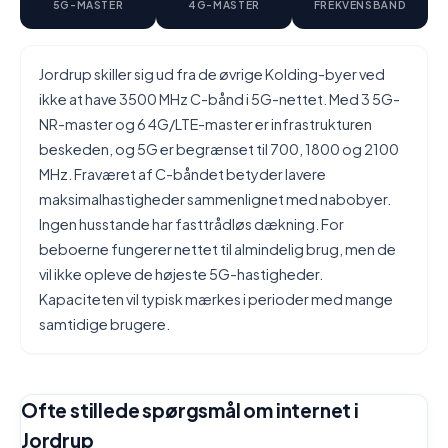
5G-MASTER
4G-MASTER
FREKVENSBÅND
Jordrup skiller sig ud fra de øvrige Kolding-byer ved
ikke at have 3500 MHz C-bånd i 5G-nettet. Med 3 5G-
NR-master og 6 4G/LTE-master er infrastrukturen
beskeden, og 5G er begrænset til 700, 1800 og 2100
MHz. Fraværet af C-båndet betyder lavere
maksimalhastigheder sammenlignet med nabobyer.
Ingen husstande har fasttrådløs dækning. For
beboerne fungerer nettet til almindelig brug, men de
vil ikke opleve de højeste 5G-hastigheder.
Kapaciteten vil typisk mærkes i perioder med mange
samtidige brugere.
Ofte stillede spørgsmål om internet i
Jordrup