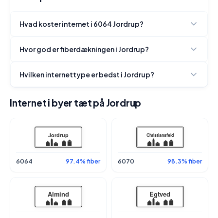
Hvad koster internet i 6064 Jordrup?
Hvor god er fiberdækningen i Jordrup?
Hvilken internettype er bedst i Jordrup?
Internet i byer tæt på Jordrup
6064
97.4% fiber
6070
98.3% fiber