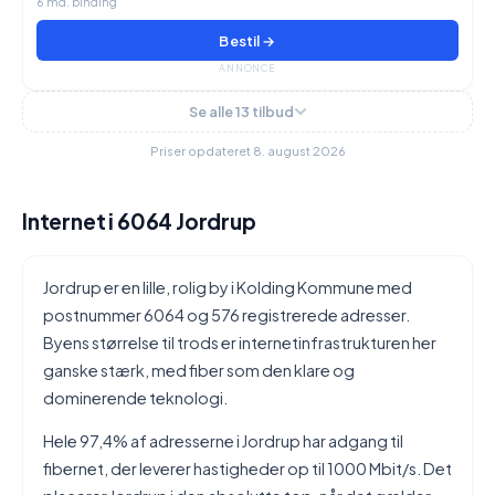
6 md. binding
Bestil →
ANNONCE
Se alle 13 tilbud
Priser opdateret 8. august 2026
Internet i 6064 Jordrup
Jordrup er en lille, rolig by i Kolding Kommune med
postnummer 6064 og 576 registrerede adresser.
Byens størrelse til trods er internetinfrastrukturen her
ganske stærk, med fiber som den klare og
dominerende teknologi.
Hele 97,4% af adresserne i Jordrup har adgang til
fibernet, der leverer hastigheder op til 1000 Mbit/s. Det