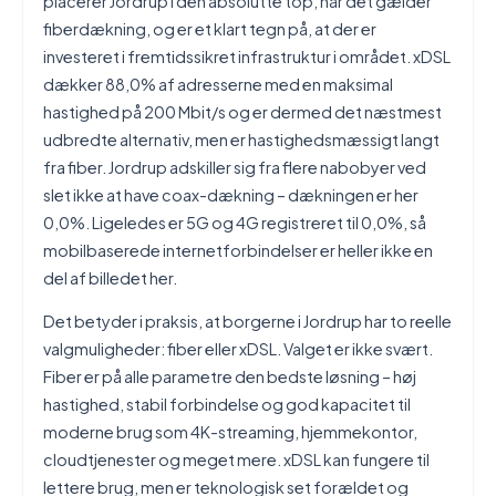
placerer Jordrup i den absolutte top, når det gælder
fiberdækning, og er et klart tegn på, at der er
investeret i fremtidssikret infrastruktur i området. xDSL
dækker 88,0% af adresserne med en maksimal
hastighed på 200 Mbit/s og er dermed det næstmest
udbredte alternativ, men er hastighedsmæssigt langt
fra fiber. Jordrup adskiller sig fra flere nabobyer ved
slet ikke at have coax-dækning – dækningen er her
0,0%. Ligeledes er 5G og 4G registreret til 0,0%, så
mobilbaserede internetforbindelser er heller ikke en
del af billedet her.
Det betyder i praksis, at borgerne i Jordrup har to reelle
valgmuligheder: fiber eller xDSL. Valget er ikke svært.
Fiber er på alle parametre den bedste løsning – høj
hastighed, stabil forbindelse og god kapacitet til
moderne brug som 4K-streaming, hjemmekontor,
cloudtjenester og meget mere. xDSL kan fungere til
lettere brug, men er teknologisk set forældet og