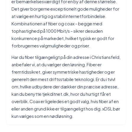
er bemærkelsesværdigt for en by af denne størrelse.
Det giver borgerne exceptionelt gode muligheder for
at vælge en hurtig og stabil internetforbindelse.
Kombinationen af fiber og coax – begge med
tophastighed på 1000 Mbit/s – sikrer desuden
konkurrence på markedet, hvilket typisk er godt for
forbrugernes valgmuligheder og priser.
Har du fiber tilgængeligt på din adresse i Christiansfeld,
anbefaler vi, at du vælger den løsning. Fiber er
fremtidssikret, giver symmetriske hastigheder og er
generelt den mest driftsstabile teknologi. Er du i tvivl
om, hvilke udbydere der dækker din præcise adresse,
kan du benytte tjekditnet.dk, hvor du hurtigt får et
overblik. Coax er ligeledes et godt valg, hvis fiber af en
eller anden grund ikke er tilgængeligt hos dig. xDSL bør
kun vælges som en nødløsning.