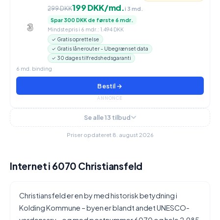
199 DKK/md.
299 DKK
i 3 md.
Spar 300 DKK de første 6 mdr.
Mindstepris i 6 mdr.: 1.494 DKK
✓ Gratis oprettelse
✓ Gratis lånerouter - Ubegrænset data
✓ 30 dages tilfredshedsgaranti
6 md. binding
Bestil →
ANNONCE
Se alle 13 tilbud
Priser opdateret 8. august 2026
Internet i 6070 Christiansfeld
Christiansfeld er en by med historisk betydning i
Kolding Kommune – byen er blandt andet UNESCO-