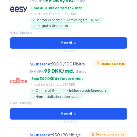
99 DKK/md.
299 DKK
i 2 md.
Spar 400 DKK de første 6 mdr.
Mindstepris i 6 mdr.: 1.394 DKK
✓ Danmarks bedste 5G dækning fra TDC NET
✓ Inkl gratis lånerouter
6 md. binding
Bestil →
ANNONCE
5G internet
1000 / 100 Mbit/s
Online på 5 min
99 DKK/md.
199 DKK
i 3 md.
Spar 300 DKK de første 6 mdr.
Mindstepris i 6 mdr.: 894 DKK
✓ Online på 5 min
✓ Inklusiv gratis lånerouter
✓ Nem installation uden kabler
6 md. binding
Bestil →
ANNONCE
5G internet
950 / 90 Mbit/s
Gratis oprettelse