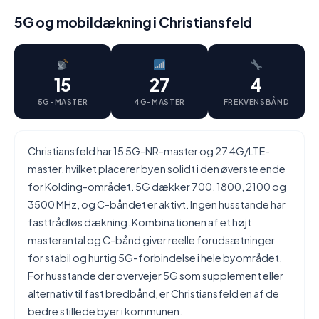
5G og mobildækning i Christiansfeld
15
27
4
5G-MASTER
4G-MASTER
FREKVENSBÅND
Christiansfeld har 15 5G-NR-master og 27 4G/LTE-
master, hvilket placerer byen solidt i den øverste ende
for Kolding-området. 5G dækker 700, 1800, 2100 og
3500 MHz, og C-båndet er aktivt. Ingen husstande har
fasttrådløs dækning. Kombinationen af et højt
masterantal og C-bånd giver reelle forudsætninger
for stabil og hurtig 5G-forbindelse i hele byområdet.
For husstande der overvejer 5G som supplement eller
alternativ til fast bredbånd, er Christiansfeld en af de
bedre stillede byer i kommunen.