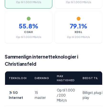
Op til 1.000 Mbit/s
Op til 1.000 Mbit/s
55.8%
79.1%
COAX
XDSL
Op til 1.000 Mbit/s
Op til 200 Mbit/s
Sammenlign internetteknologier i
Christiansfeld
MAX
TEKNOLOGI
DÆKNING
BEDST TIL
HASTIGHED
Op til 1.000
5G
15
Billigst, plug &
/ 200
Internet
master
play
Mbit/s