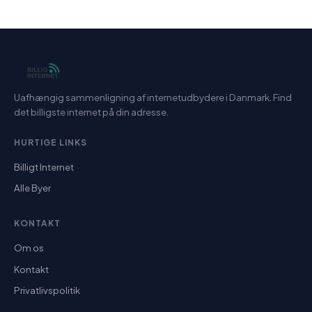
Uafhængig sammenligning af internetudbydere i Danmark. Find
det billigste internet på din adresse.
HURTIGE LINKS
Billigt Internet
Alle Byer
KONTAKT
Om os
Kontakt
Privatlivspolitik