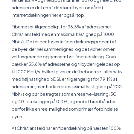
verdensarv – og med postnummer 6070 og hele 2.985
adresser er det en af de større byer i området.
Internetdækningen her er også i top.
Fibernet er tilgængeligt for 98,3% af adresserne i
Christiansfeld med en maksimal hastighed på 1000
Mbit/s. Det er den højeste fiberdækningsprocent af
de byer, der her sammenlignes, og det vidner om en
velfungerende og gennemført fiberudrulning. Coax
dækker 55,8% af adresserne og tilbyder ligeledes op
til 1000 Mbit/s, hvilket giver en del beboere et alternativ
med høj hastighed. xDSL er tilgængeligt for 79,1% af
adresserne, men har kun en maksimal hastighed på 200
Mbit/s og bør betragtes som en reserve-løsning. 5G
og 4G-dækning er på 0,0%, og mobilt bredbånd er
derfor ikke en reel mulighed som primær forbindelse i
byen.
At Christiansfeld har en fiberdækning på næsten 100%