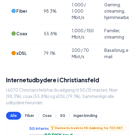
1.000 /
Gaming,
Fiber
98.3%
1.000
streaming,
Mbit/s
hjemmearbejde
1.000 / 150
Familier,
Coax
55.8%
Mbit/s
streaming
200 / 70
Basal brug, e-
xDSL
79.1%
Mbit/s
mail
Internetudbydere i Christiansfeld
I 6070 Christiansfeld har du adgang til 5G (15 master), fiber
(98.3%), coax (55.8%) og xDSL (79.1%). Sammenlign alle
udbydere herunder.
Alle
Fiber
Coax
5G
Ingen binding
5G internet
950 / 90 Mbit/s
Danmarks bedste 5G dækning fra TDC NET