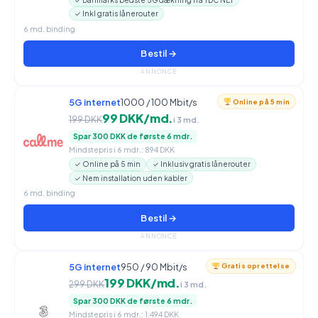
✓ Inkl gratis lånerouter
6 md. binding
Bestil →
ANNONCE
5G internet
1000 / 100 Mbit/s
Online på 5 min
99 DKK/md.
199 DKK
i 3 md.
Spar 300 DKK de første 6 mdr.
Mindstepris i 6 mdr.: 894 DKK
✓ Online på 5 min
✓ Inklusiv gratis lånerouter
✓ Nem installation uden kabler
6 md. binding
Bestil →
ANNONCE
5G internet
950 / 90 Mbit/s
Gratis oprettelse
199 DKK/md.
299 DKK
i 3 md.
Spar 300 DKK de første 6 mdr.
Mindstepris i 6 mdr.: 1.494 DKK