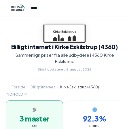
Billigt internet i Kirke Eskilstrup (4360)
Sammenlign priser fra alle udbydere i 4360 Kirke
Eskilstrup
Sidst opdateret: 6. august 2026
Forside
›
Billigt internet
›
Kirke Eskilstrup (4360)
INDHOLD
3 master
92.3%
5G
FIBER