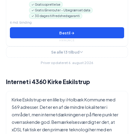
✓ Gratis oprettelse
✓ Gratis lånerouter - Ubegrænset data
✓ 30 dages tilfredshedsgaranti
6 md. binding
Bestil →
ANNONCE
Se alle 13 tilbud
Priser opdateret 6. august 2026
Internet i 4360 Kirke Eskilstrup
Kirke Eskilstrup er en lille by i Holbæk Kommune med
569 adresser. Det er en af de mindre lokaliteter i
området, men internetdækningen er på flere punkter
overraskende god. Bemærkelsesværdigt er det, at
xDSL faktisk er den primære teknologi her med en