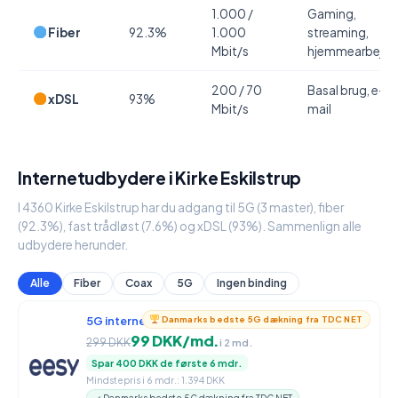
1.000 /
Gaming,
Fiber
92.3%
1.000
streaming,
Mbit/s
hjemmearbejde
200 / 70
Basal brug, e-
xDSL
93%
Mbit/s
mail
Internetudbydere i Kirke Eskilstrup
I 4360 Kirke Eskilstrup har du adgang til 5G (3 master), fiber
(92.3%), fast trådløst (7.6%) og xDSL (93%). Sammenlign alle
udbydere herunder.
Alle
Fiber
Coax
5G
Ingen binding
5G internet
950 / 90 Mbit/s
Danmarks bedste 5G dækning fra TDC NET
99 DKK/md.
299 DKK
i 2 md.
Spar 400 DKK de første 6 mdr.
Mindstepris i 6 mdr.: 1.394 DKK
✓ Danmarks bedste 5G dækning fra TDC NET