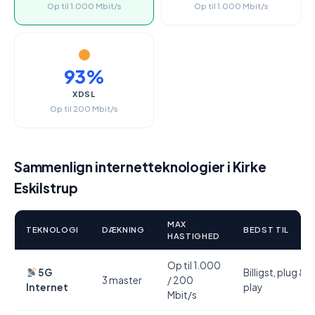
Op til 1.000 Mbit/s
Op til 1.000 Mbit/s
93%
XDSL
Op til 200 Mbit/s
Sammenlign internetteknologier i Kirke
Eskilstrup
MAX
TEKNOLOGI
DÆKNING
BEDST TIL
HASTIGHED
Op til 1.000
5G
Billigst, plug &
3 master
/ 200
Internet
play
Mbit/s