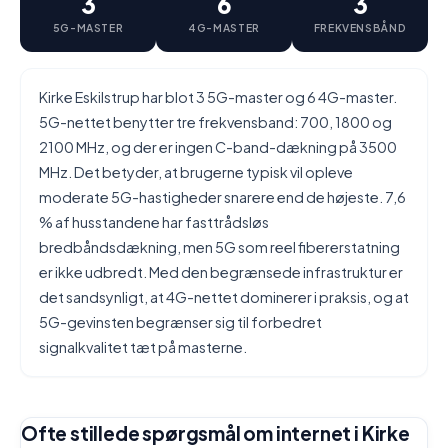
3
6
3
5G-MASTER
4G-MASTER
FREKVENSBÅND
Kirke Eskilstrup har blot 3 5G-master og 6 4G-master.
5G-nettet benytter tre frekvensband: 700, 1800 og
2100 MHz, og der er ingen C-band-dækning på 3500
MHz. Det betyder, at brugerne typisk vil opleve
moderate 5G-hastigheder snarere end de højeste. 7,6
% af husstandene har fasttrådsløs
bredbåndsdækning, men 5G som reel fibererstatning
er ikke udbredt. Med den begrænsede infrastruktur er
det sandsynligt, at 4G-nettet dominerer i praksis, og at
5G-gevinsten begrænser sig til forbedret
signalkvalitet tæt på masterne.
Ofte stillede spørgsmål om internet i Kirke