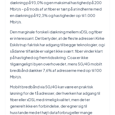
dækning på 93,0% og en maksimal hastighed på 200
Mbit/s – på trods af at fiber er tæt på at indhente med
en dækning på 92,3% og hastigheder op til 1.000
Mbit/s.
Den marginale forskel i dækning mellem xDSL og fiber
er interessant. Det betyder, at de fleste adresser i Kirke
Eskilstrup faktisk har adgang til begge teknologier, og i
sådanne tilfælde er valget ikke svært: fiber vinder klart
på hastighed og fremtidssikring. Coax er ikke
tilgængeligt i byen overhovedet, mens 5G/4G mobilt
bredbånd dækker 7,6% af adresserne med op til 100
Mbit/s.
Mobilt bredbånd via 5G/4G kan være en praktisk
løsning for de få adresser, der hverken har adgang til
fiber eller xDSL med rimelig kvalitet, men det er
generelt ikke en forbindelse, der egner sig til
husstande med et højt dataforbrug eller mange