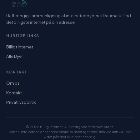
Uafhængig sammenligning af internetudbydere i Danmark. Find
det billigste internet på din adresse.
HURTIGE LINKS
Billigt Internet
Alle Byer
KONTAKT
Om os
Kontakt
Privatlivspolitik
© 2026 Billig internet. Alle rettigheder forbeholdes.
Denne side indeholder annoncelinks. Vi modtager provision ved køb via links
— det påvirker ikke prisen for dig.