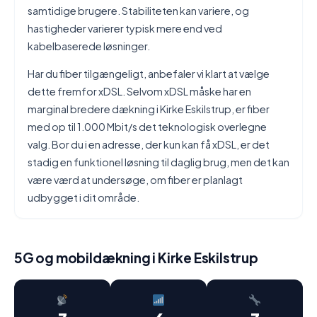
samtidige brugere. Stabiliteten kan variere, og
hastigheder varierer typisk mere end ved
kabelbaserede løsninger.
Har du fiber tilgængeligt, anbefaler vi klart at vælge
dette fremfor xDSL. Selvom xDSL måske har en
marginal bredere dækning i Kirke Eskilstrup, er fiber
med op til 1.000 Mbit/s det teknologisk overlegne
valg. Bor du i en adresse, der kun kan få xDSL, er det
stadig en funktionel løsning til daglig brug, men det kan
være værd at undersøge, om fiber er planlagt
udbygget i dit område.
5G og mobildækning i Kirke Eskilstrup