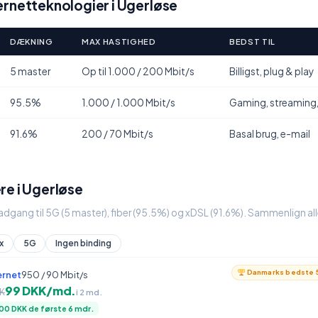
rnetteknologier i Ugerløse
DÆKNING
MAX HASTIGHED
BEDST TIL
5 master
Op til 1.000 / 200 Mbit/s
Billigst, plug & play
95.5%
1.000 / 1.000 Mbit/s
Gaming, streaming
91.6%
200 / 70 Mbit/s
Basal brug, e-mail
re i Ugerløse
 adgang til 5G (5 master), fiber (95.5%) og xDSL (91.6%). Sammenlign al
x
5G
Ingen binding
Danmarks bedste 5
ernet
950 / 90 Mbit/s
99 DKK/md.
K
i 2 md.
00 DKK de første 6 mdr.