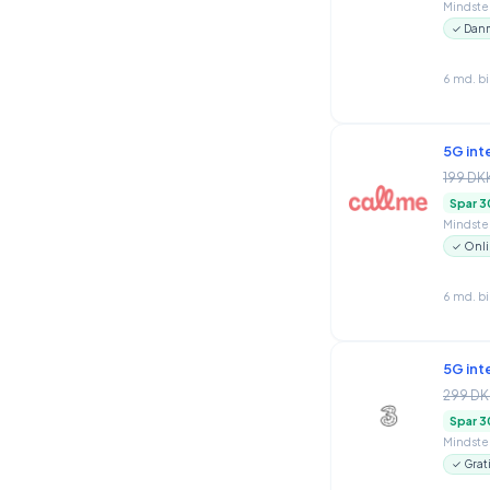
Mindstep
✓ Danm
6 md. b
5G int
199 DK
Spar 3
Mindstep
✓ Onli
6 md. b
5G int
299 DK
Spar 3
Mindstep
✓ Grat