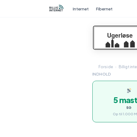
Internet
Fibernet
Forside
›
Billigt int
INDHOLD
5 mas
5G
Op til 1.000 M