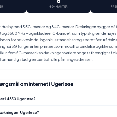
8
ER
4G-MASTER
FRE
indre by med 5 5G-master og 8 4G-master. Dækningen bygger på 
0 og 3500 MHz – og inkluderer C-bandet, som typisk giver de højes
inden for rækkevidde. Ingen husstande har registreret fasttrådslø
, så 5G fungerer her primært som mobilforbindelse og ikke som 
ed kun fem 5G-master kan dækningen variere noget afhængigt af pla
 formentlig stadig en central rolle på mange adresser.
pørgsmål om internet i Ugerløse
net i 4350 Ugerløse?
dækningen i Ugerløse?