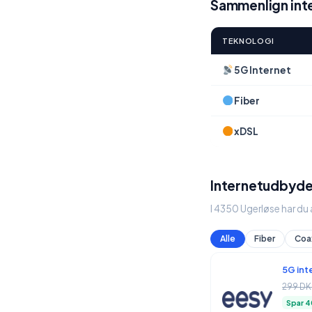
Sammenlign inte
TEKNOLOGI
5G Internet
Fiber
xDSL
Internetudbyde
I 4350 Ugerløse har du
Alle
Fiber
Coa
5G int
299 DK
Spar 4