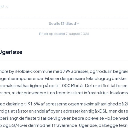
inding
Se alle 13 tilbud
Priser opdateret 7. august 2026
 Ugerløse
indre by i Holbæk Kommune med 799 adresser, og trods sin begræ
ngen her imponerende. Fiber er den primære teknologi og dækker
 maksimal hastighed på op til 1.000 Mbit/s. Det er et flot tal for e
r om, at der er investeret i en fremtidssikret infrastruktur i lokalom
ed dækning til 91,6% af adresserne og en maksimal hastighed på 20
t, at så stor en andel af byens adresser kan tilgå xDSL, men det er
iber i langt de fleste tilfælde vil give en bedre oplevelse – både hv
oax og 5G/4G er derimod helt fraværende i Ugerløse, da begge tekn