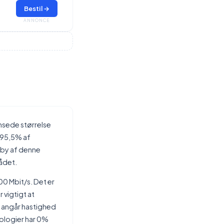
Bestil →
ANNONCE
nsede størrelse
 95,5% af
n by af denne
rådet.
0 Mbit/s. Det er
 vigtigt at
ad angår hastighed
ologier har 0%