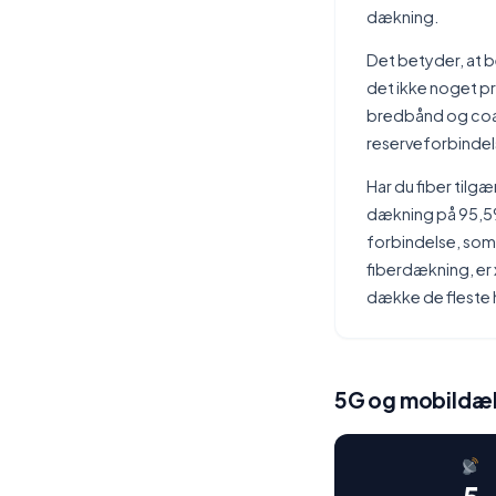
dækning.
Det betyder, at be
det ikke noget pr
bredbånd og coax 
reserveforbindel
Har du fiber tilgæ
dækning på 95,5% 
forbindelse, som
fiberdækning, er 
dække de fleste 
5G og mobildæk