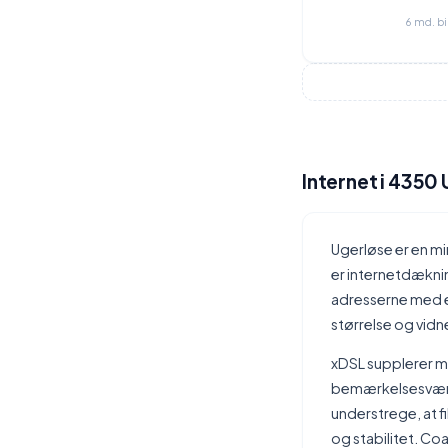
6 md. b
Internet i 4350
Ugerløse er en m
er internetdækni
adresserne med en
størrelse og vidne
xDSL supplerer m
bemærkelsesværdig
understrege, at f
og stabilitet. C