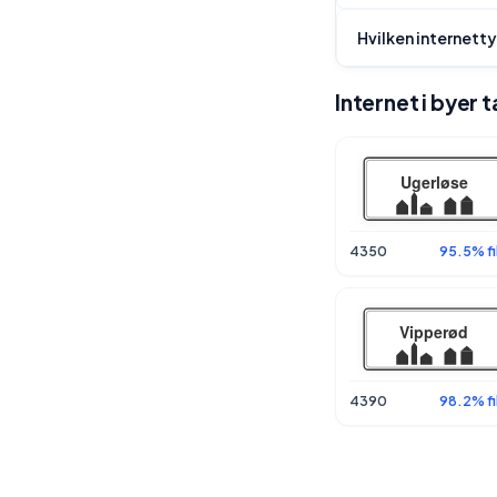
Hvilken internetty
Internet i byer
4350
95.5% fi
4390
98.2% fi