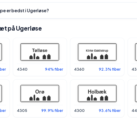
pe er bedst i Ugerløse?
 tæt på Ugerløse
ber
4340
94% fiber
4360
92.3% fiber
43
ber
4305
99.9% fiber
4300
93.6% fiber
44