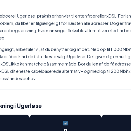
boere i Ugerløse i praksis er henvist til enten fiber eller xDSL. For la
oblem, da fiber er tilgængeligt for næsten alle adresser. Dog er fr
en begrænsning, hvis man søger fleksible alternativer eller har bru
se.
ngeligt, anbefaler vi, at du benytter dig af det. Med op til 1.000 Mbi
er fiber klart det stærkeste valg i Ugerløse. Det giver dig en hurtig
 xDSL ikke kan matche på samme måde. Bor du i en af de få adress
xDSL dit eneste kabelbaserede alternativ – og med op til 200 Mbit/
husstandes behov.
ning i Ugerløse