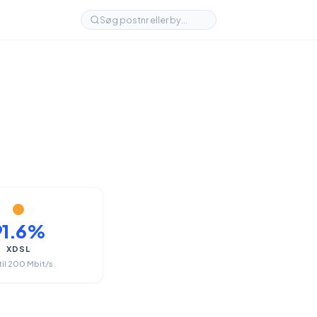
91.6%
XDSL
til 200 Mbit/s