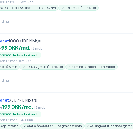
ris i 6 mdr.: 1.394 DKK
arks bedste 5G dækning fra TDC NET
✓ Inkl gratis lånerouter
inding
ernet
1000 / 100 Mbit/s
99 DKK/md.
K
i 3 md.
00 DKK de første 6 mdr.
ris i 6 mdr.: 894 DKK
ne på 5 min
✓ Inklusiv gratis lånerouter
✓ Nem installation uden kabler
inding
ernet
950 / 90 Mbit/s
199 DKK/md.
K
i 3 md.
00 DKK de første 6 mdr.
ris i 6 mdr.: 1.494 DKK
is oprettelse
✓ Gratis lånerouter - Ubegrænset data
✓ 30 dages tilfredshedsgaran