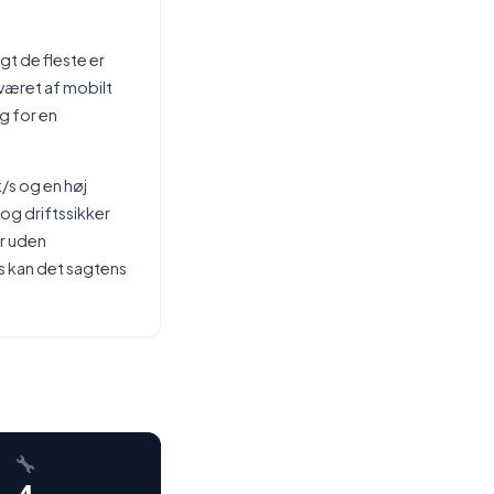
ngt de fleste er
aværet af mobilt
g for en
t/s og en høj
 og driftssikker
er uden
s kan det sagtens