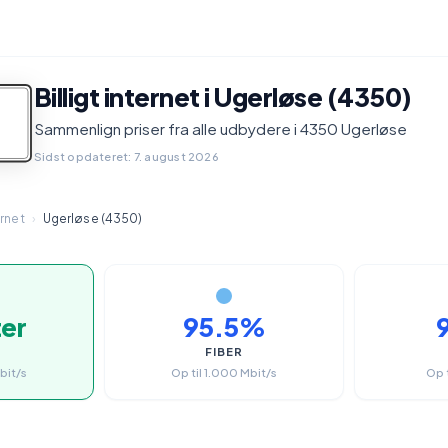
Billigt internet i Ugerløse (4350)
Sammenlign priser fra alle udbydere i 4350 Ugerløse
Sidst opdateret: 7. august 2026
ernet
›
Ugerløse (4350)
ter
95.5%
FIBER
bit/s
Op til 1.000 Mbit/s
Op 