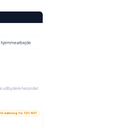
, hjemmearbejde
le udbydere herunder.
G dækning fra TDC NET