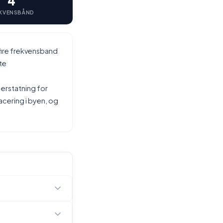
4
KVENSBÅND
fire frekvensband
te
s
erstatning for
cering i byen, og