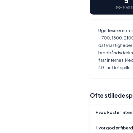
5
5G-MAST
Ugerløse er en m
– 700, 1800, 210
datahastigheder 
bredbåndsdækning
fast internet. M
4G-nettet spiller
Ofte stillede s
Hvad koster inter
Hvor god er fiber