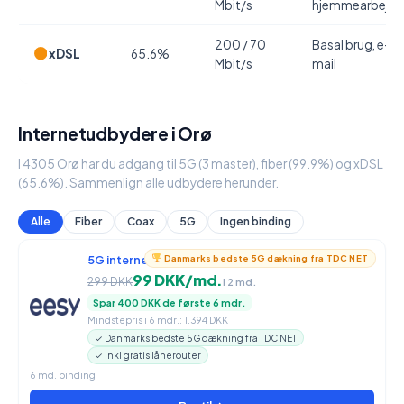
Mbit/s
hjemmearbejde
200 / 70
Basal brug, e-
xDSL
65.6%
Mbit/s
mail
Internetudbydere i Orø
I 4305 Orø har du adgang til 5G (3 master), fiber (99.9%) og xDSL
(65.6%). Sammenlign alle udbydere herunder.
Alle
Fiber
Coax
5G
Ingen binding
5G internet
950 / 90 Mbit/s
Danmarks bedste 5G dækning fra TDC NET
99 DKK/md.
299 DKK
i 2 md.
Spar 400 DKK de første 6 mdr.
Mindstepris i 6 mdr.: 1.394 DKK
✓ Danmarks bedste 5G dækning fra TDC NET
✓ Inkl gratis lånerouter
6 md. binding