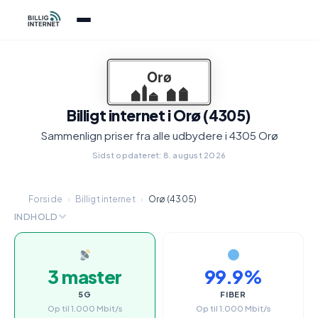
Billigt internet i Orø (4305)
Sammenlign priser fra alle udbydere i 4305 Orø
Sidst opdateret: 8. august 2026
Forside
›
Billigt internet
›
Orø (4305)
INDHOLD
3 master
99.9%
5G
FIBER
Op til 1.000 Mbit/s
Op til 1.000 Mbit/s