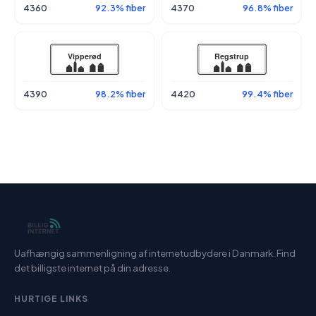
4360
92.3% fiber
4370
96.8% fiber
4390
98.2% fiber
4420
99.4% fiber
Uafhængig sammenligning af internetudbydere i Danmark. Find
det billigste internet på din adresse.
HURTIGE LINKS