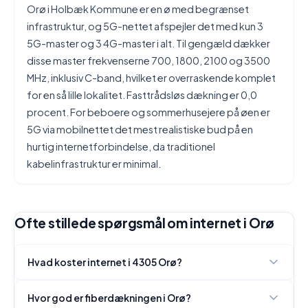
Orø i Holbæk Kommune er en ø med begrænset
infrastruktur, og 5G-nettet afspejler det med kun 3
5G-master og 3 4G-master i alt. Til gengæld dækker
disse master frekvenserne 700, 1800, 2100 og 3500
MHz, inklusiv C-band, hvilket er overraskende komplet
for en så lille lokalitet. Fasttrådsløs dækning er 0,0
procent. For beboere og sommerhusejere på øen er
5G via mobilnettet det mest realistiske bud på en
hurtig internetforbindelse, da traditionel
kabelinfrastruktur er minimal.
Ofte stillede spørgsmål om internet i Orø
Hvad koster internet i 4305 Orø?
Hvor god er fiberdækningen i Orø?