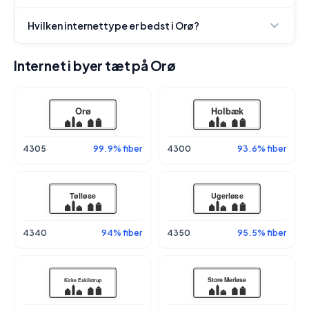
Hvilken internettype er bedst i Orø?
Internet i byer tæt på Orø
4305
99.9% fiber
4300
93.6% fiber
4340
94% fiber
4350
95.5% fiber