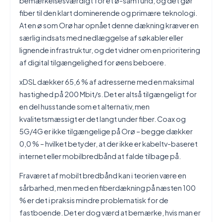
bemærkelsesværdigt for et ø-samfund, og det gør
fiber til den klart dominerende og primære teknologi.
At en ø som Orø har opnået denne dækning kræver en
særlig indsats med nedlæggelse af søkabler eller
lignende infrastruktur, og det vidner om en prioritering
af digital tilgængelighed for øens beboere.
xDSL dækker 65,6 % af adresserne med en maksimal
hastighed på 200 Mbit/s. Det er altså tilgængeligt for
en del husstande som et alternativ, men
kvalitetsmæssigt er det langt under fiber. Coax og
5G/4G er ikke tilgængelige på Orø – begge dækker
0,0 % – hvilket betyder, at der ikke er kabeltv-baseret
internet eller mobilbredbånd at falde tilbage på.
Fraværet af mobilt bredbånd kan i teorien være en
sårbarhed, men med en fiberdækning på næsten 100
% er det i praksis mindre problematisk for de
fastboende. Det er dog værd at bemærke, hvis man er