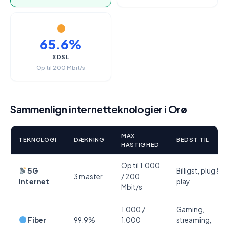
65.6%
XDSL
Op til 200 Mbit/s
Sammenlign internetteknologier i Orø
MAX
TEKNOLOGI
DÆKNING
BEDST TIL
HASTIGHED
Op til 1.000
5G
Billigst, plug &
3 master
/ 200
Internet
play
Mbit/s
1.000 /
Gaming,
Fiber
99.9%
1.000
streaming,