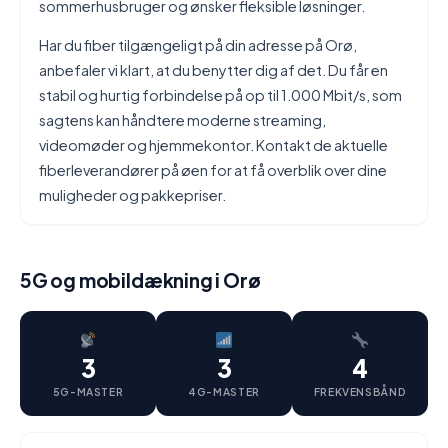
sommerhusbruger og ønsker fleksible løsninger.
Har du fiber tilgængeligt på din adresse på Orø,
anbefaler vi klart, at du benytter dig af det. Du får en
stabil og hurtig forbindelse på op til 1.000 Mbit/s, som
sagtens kan håndtere moderne streaming,
videomøder og hjemmekontor. Kontakt de aktuelle
fiberleverandører på øen for at få overblik over dine
muligheder og pakkepriser.
5G og mobildækning i Orø
3
3
4
5G-MASTER
4G-MASTER
FREKVENSBÅND