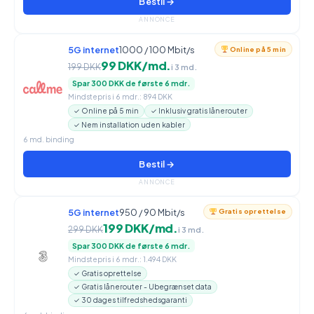
Bestil →
ANNONCE
5G internet
1000 / 100 Mbit/s
Online på 5 min
99 DKK/md.
199 DKK
i 3 md.
Spar 300 DKK de første 6 mdr.
Mindstepris i 6 mdr.: 894 DKK
✓ Online på 5 min
✓ Inklusiv gratis lånerouter
✓ Nem installation uden kabler
6 md. binding
Bestil →
ANNONCE
5G internet
950 / 90 Mbit/s
Gratis oprettelse
199 DKK/md.
299 DKK
i 3 md.
Spar 300 DKK de første 6 mdr.
Mindstepris i 6 mdr.: 1.494 DKK
✓ Gratis oprettelse
✓ Gratis lånerouter - Ubegrænset data
✓ 30 dages tilfredshedsgaranti