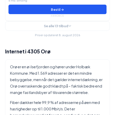
6 md. binding
Bestil →
ANNONCE
Se alle 13 tilbud
Priser opdateret 8. august 2026
Internet i 4305 Orø
Orø er en ø i Isefjorden og hører under Holbæk
Kommune. Med 1.569 adresser er det en mindre
bebyggelse, men når det gælder internetdækning, er
Orø overraskende godt klædt på – faktisk bedre end
mange fastlandsbyer af tilsvarende størrelse.
Fiber dækker hele 99,9 % af adresserne på øen med
hastigheder op til 1.000 Mbit/s. Det er