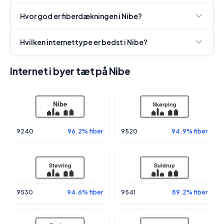
Hvor god er fiberdækningen i Nibe?
Hvilken internettype er bedst i Nibe?
Internet i byer tæt på Nibe
9240
96.2% fiber
9520
94.9% fiber
9530
94.6% fiber
9541
89.2% fiber