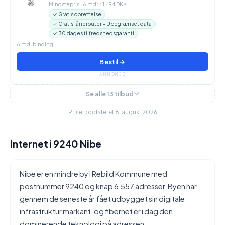
Mindstepris i 6 mdr.: 1.494 DKK
✓ Gratis oprettelse
✓ Gratis lånerouter - Ubegrænset data
✓ 30 dages tilfredshedsgaranti
6 md. binding
Bestil →
ANNONCE
Se alle 13 tilbud
Priser opdateret 8. august 2026
Internet i 9240 Nibe
Nibe er en mindre by i Rebild Kommune med
postnummer 9240 og knap 6.557 adresser. Byen har
gennem de seneste år fået udbygget sin digitale
infrastruktur markant, og fibernet er i dag den
dominerende teknologi på adressen.