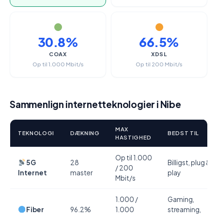
30.8%
66.5%
COAX
XDSL
Op til 1.000 Mbit/s
Op til 200 Mbit/s
Sammenlign internetteknologier i Nibe
MAX
TEKNOLOGI
DÆKNING
BEDST TIL
HASTIGHED
Op til 1.000
5G
28
Billigst, plug &
/ 200
Internet
master
play
Mbit/s
1.000 /
Gaming,
Fiber
96.2%
1.000
streaming,