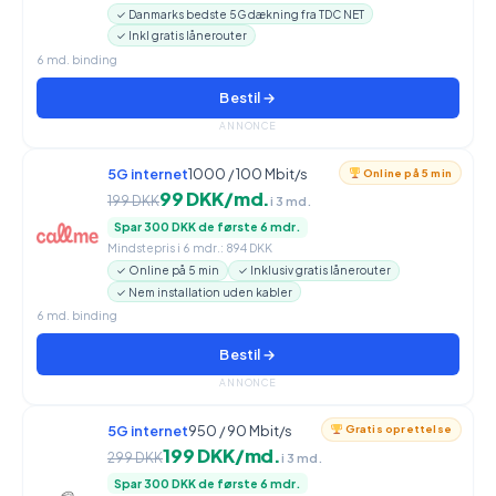
✓ Danmarks bedste 5G dækning fra TDC NET
✓ Inkl gratis lånerouter
6 md. binding
Bestil →
ANNONCE
5G internet
1000 / 100 Mbit/s
Online på 5 min
99 DKK/md.
199 DKK
i 3 md.
Spar 300 DKK de første 6 mdr.
Mindstepris i 6 mdr.: 894 DKK
✓ Online på 5 min
✓ Inklusiv gratis lånerouter
✓ Nem installation uden kabler
6 md. binding
Bestil →
ANNONCE
5G internet
950 / 90 Mbit/s
Gratis oprettelse
199 DKK/md.
299 DKK
i 3 md.
Spar 300 DKK de første 6 mdr.