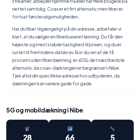
streamer, arbejder hjemmefra eller har flere brugere på
nettet samtidig. Coax er et fint alternativ, men fiber er
fortsat førstevalgsmuligheden.
Har du fiber tilgængeligt på din adresse, anbefaler vi
klart, at du vælger en fiberbaseret løsning. Du får den
højeste og mest stabile hastighed til prisen, og du er
rustet til fremtidens datakrav. Bor du i en af de få
procent uden fiberdækning, er xDSL det næstbedste
alternativ, da coax-dækningen er begrænset i Nibe.
Tjek altid din specifikke adresse hos udbyderen, da
dækningen kan variere gade for gade.
5G og mobildækning i Nibe
28
66
5