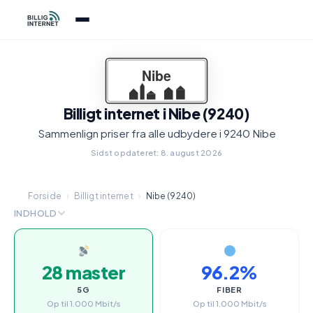
Billigt internet i Nibe (9240)
Sammenlign priser fra alle udbydere i 9240 Nibe
Sidst opdateret: 8. august 2026
Forside
›
Billigt internet
›
Nibe (9240)
INDHOLD
28 master
96.2%
5G
FIBER
Op til 1.000 Mbit/s
Op til 1.000 Mbit/s