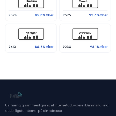
9574
85.8% fiber
9575
92.6% fiber
9610
86.5% fiber
9230
96.1% fiber
Uafhængig sammenligning af internetudbydere i Danmark. Find
det billigste internet på din adresse.