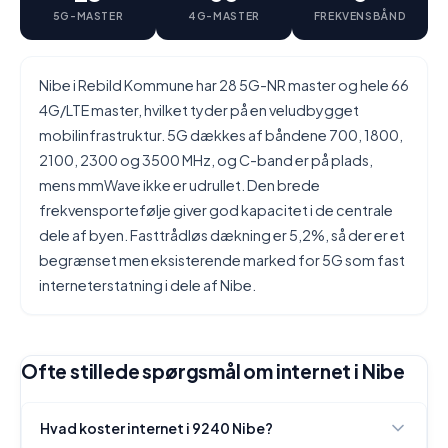
5G-MASTER
4G-MASTER
FREKVENSBÅND
Nibe i Rebild Kommune har 28 5G-NR master og hele 66
4G/LTE master, hvilket tyder på en veludbygget
mobilinfrastruktur. 5G dækkes af båndene 700, 1800,
2100, 2300 og 3500 MHz, og C-band er på plads,
mens mmWave ikke er udrullet. Den brede
frekvensportefølje giver god kapacitet i de centrale
dele af byen. Fasttrådløs dækning er 5,2%, så der er et
begrænset men eksisterende marked for 5G som fast
interneterstatning i dele af Nibe.
Ofte stillede spørgsmål om internet i Nibe
Hvad koster internet i 9240 Nibe?