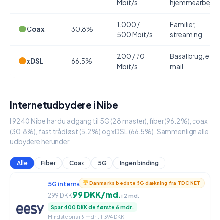
Mbit/s
hjemmearbejde
1.000 /
Familier,
Coax
30.8%
500 Mbit/s
streaming
200 / 70
Basal brug, e-
xDSL
66.5%
Mbit/s
mail
Internetudbydere i Nibe
I 9240 Nibe har du adgang til 5G (28 master), fiber (96.2%), coax
(30.8%), fast trådløst (5.2%) og xDSL (66.5%). Sammenlign alle
udbydere herunder.
Alle
Fiber
Coax
5G
Ingen binding
5G internet
950 / 90 Mbit/s
Danmarks bedste 5G dækning fra TDC NET
99 DKK/md.
299 DKK
i 2 md.
Spar 400 DKK de første 6 mdr.
Mindstepris i 6 mdr.: 1.394 DKK