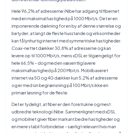
Hele 96,2% af adresserne i Nibe har adgang til fibernet
med en maksimal hastighed på 1000 Mbit/s. Det er en
imponerende dækning for en by af denne størrelse og
betyder, at langt de fleste husstande og virksomheder
kan få lynhurtig internet med symmetriske hastigheder.
Coax-nettet dækker 30,8% af adresserne og kan
levere op til 1000 Mbit/s, mens xDSL er tilgængeligt for
hele 66,5% – dog med en væsentlig lavere
maksimalhastighed på 200 Mbit/s. Mobilbaseret
internet via 5G og 4G dækker kun 5,2% af adresserne
og er med sin begrænsning på 100 Mbit/s ikke en
primær løsning for de fleste.
Det er tydeligt, at fiber er den foretrukne og mest
udbredte teknologi i Nibe. Sammenlignet med xDSL
og mobilnet giver fiber markant bedre hastigheder og
en mere stabil forbindelse – særligt relevant hvis man