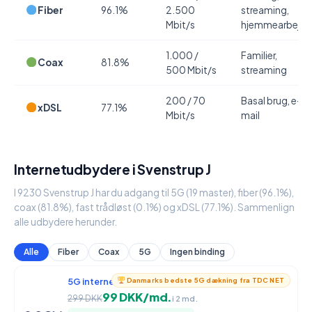
Fiber
96.1%
2.500
streaming,
Mbit/s
hjemmearbejde
1.000 /
Familier,
Coax
81.8%
500 Mbit/s
streaming
200 / 70
Basal brug, e-
xDSL
77.1%
Mbit/s
mail
Internetudbydere i Svenstrup J
I 9230 Svenstrup J har du adgang til 5G (19 master), fiber (96.1%),
coax (81.8%), fast trådløst (0.1%) og xDSL (77.1%). Sammenlign
alle udbydere herunder.
Alle
Fiber
Coax
5G
Ingen binding
5G internet
950 / 90 Mbit/s
Danmarks bedste 5G dækning fra TDC NET
99 DKK/md.
299 DKK
i 2 md.