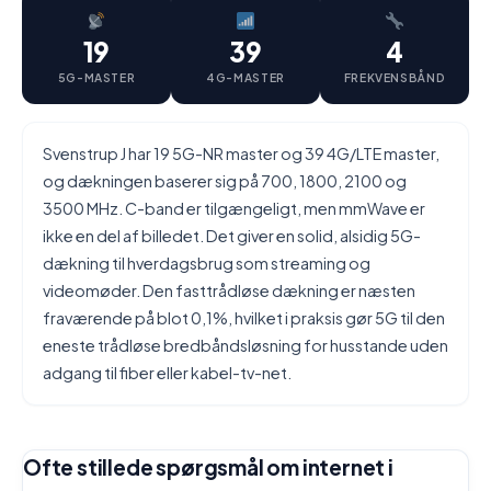
19
39
4
5G-MASTER
4G-MASTER
FREKVENSBÅND
Svenstrup J har 19 5G-NR master og 39 4G/LTE master,
og dækningen baserer sig på 700, 1800, 2100 og
3500 MHz. C-band er tilgængeligt, men mmWave er
ikke en del af billedet. Det giver en solid, alsidig 5G-
dækning til hverdagsbrug som streaming og
videomøder. Den fasttrådløse dækning er næsten
fraværende på blot 0,1%, hvilket i praksis gør 5G til den
eneste trådløse bredbåndsløsning for husstande uden
adgang til fiber eller kabel-tv-net.
Ofte stillede spørgsmål om internet i