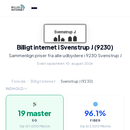
Billigt internet i Svenstrup J (9230)
Sammenlign priser fra alle udbydere i 9230 Svenstrup J
Sidst opdateret: 10. august 2026
Forside
›
Billigt internet
›
Svenstrup J (9230)
INDHOLD
19 master
96.1%
5G
FIBER
Op til 1.000 Mbit/s
Op til 2.500 Mbit/s