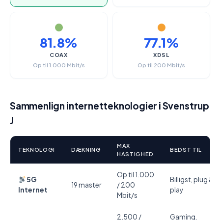
81.8%
77.1%
COAX
XDSL
Op til 1.000 Mbit/s
Op til 200 Mbit/s
Sammenlign internetteknologier i Svenstrup
J
MAX
TEKNOLOGI
DÆKNING
BEDST TIL
HASTIGHED
Op til 1.000
5G
Billigst, plug &
19 master
/ 200
Internet
play
Mbit/s
2.500 /
Gaming,