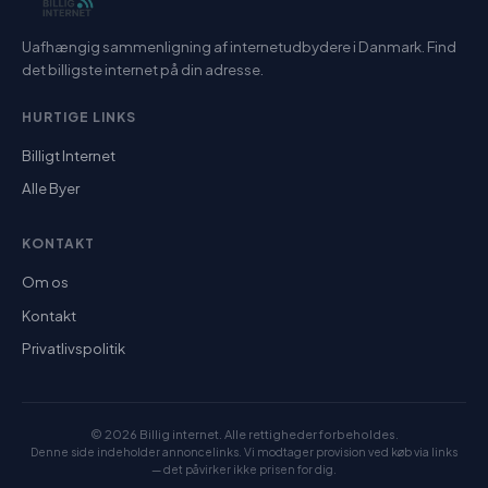
Uafhængig sammenligning af internetudbydere i Danmark. Find
det billigste internet på din adresse.
HURTIGE LINKS
Billigt Internet
Alle Byer
KONTAKT
Om os
Kontakt
Privatlivspolitik
© 2026 Billig internet. Alle rettigheder forbeholdes.
Denne side indeholder annoncelinks. Vi modtager provision ved køb via links
— det påvirker ikke prisen for dig.