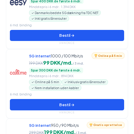
Spar 400 DKK de første 6 mdr.
Mindstepris i 6 mdr.: 1.394 DKK
✓ Danmarks bedste 5G dækning fra TDC NET
✓ Inkl gratis lånerouter
6 md. binding
Bestil →
ANNONCE
5G internet
1000 / 100 Mbit/s
Online på 5 min
99 DKK/md.
199 DKK
i 3 md.
Spar 300 DKK de første 6 mdr.
Mindstepris i 6 mdr.: 894 DKK
✓ Online på 5 min
✓ Inklusiv gratis lånerouter
✓ Nem installation uden kabler
6 md. binding
Bestil →
ANNONCE
5G internet
950 / 90 Mbit/s
Gratis oprettelse
199 DKK/md.
299 DKK
i 3 md.