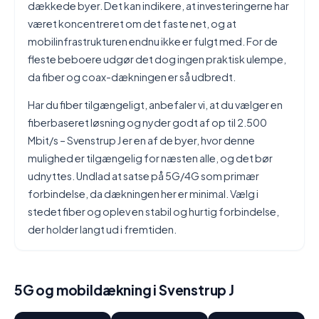
dækkede byer. Det kan indikere, at investeringerne har
været koncentreret om det faste net, og at
mobilinfrastrukturen endnu ikke er fulgt med. For de
fleste beboere udgør det dog ingen praktisk ulempe,
da fiber og coax-dækningen er så udbredt.
Har du fiber tilgængeligt, anbefaler vi, at du vælger en
fiberbaseret løsning og nyder godt af op til 2.500
Mbit/s – Svenstrup J er en af de byer, hvor denne
mulighed er tilgængelig for næsten alle, og det bør
udnyttes. Undlad at satse på 5G/4G som primær
forbindelse, da dækningen her er minimal. Vælg i
stedet fiber og oplev en stabil og hurtig forbindelse,
der holder langt ud i fremtiden.
5G og mobildækning i Svenstrup J