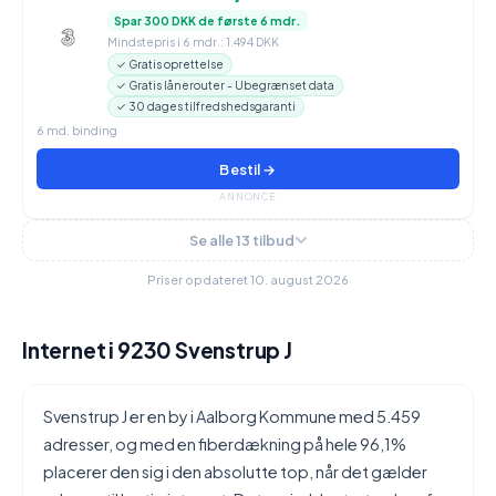
Spar 300 DKK de første 6 mdr.
Mindstepris i 6 mdr.: 1.494 DKK
✓ Gratis oprettelse
✓ Gratis lånerouter - Ubegrænset data
✓ 30 dages tilfredshedsgaranti
6 md. binding
Bestil →
ANNONCE
Se alle 13 tilbud
Priser opdateret 10. august 2026
Internet i 9230 Svenstrup J
Svenstrup J er en by i Aalborg Kommune med 5.459
adresser, og med en fiberdækning på hele 96,1%
placerer den sig i den absolutte top, når det gælder