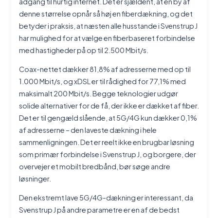
adgang til hurtig internet. Det er sjældent, at en by af
denne størrelse opnår så høj en fiberdækning, og det
betyder i praksis, at næsten alle husstande i Svenstrup J
har mulighed for at vælge en fiberbaseret forbindelse
med hastigheder på op til 2.500 Mbit/s.
Coax-nettet dækker 81,8% af adresserne med op til
1.000 Mbit/s, og xDSL er til rådighed for 77,1% med
maksimalt 200 Mbit/s. Begge teknologier udgør
solide alternativer for de få, der ikke er dækket af fiber.
Det er til gengæld slående, at 5G/4G kun dækker 0,1%
af adresserne – den laveste dækning i hele
sammenligningen. Det er reelt ikke en brugbar løsning
som primær forbindelse i Svenstrup J, og borgere, der
overvejer et mobilt bredbånd, bør søge andre
løsninger.
Den ekstremt lave 5G/4G-dækning er interessant, da
Svenstrup J på andre parametre er en af de bedst