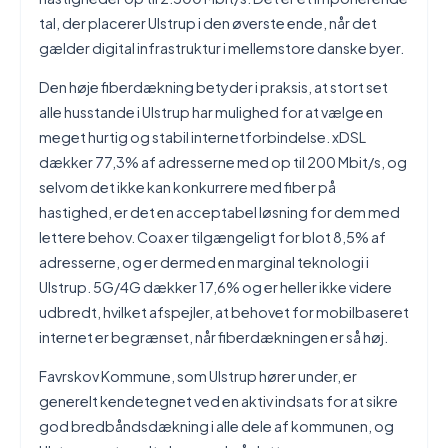
tal, der placerer Ulstrup i den øverste ende, når det
gælder digital infrastruktur i mellemstore danske byer.
Den høje fiberdækning betyder i praksis, at stort set
alle husstande i Ulstrup har mulighed for at vælge en
meget hurtig og stabil internetforbindelse. xDSL
dækker 77,3% af adresserne med op til 200 Mbit/s, og
selvom det ikke kan konkurrere med fiber på
hastighed, er det en acceptabel løsning for dem med
lettere behov. Coax er tilgængeligt for blot 8,5% af
adresserne, og er dermed en marginal teknologi i
Ulstrup. 5G/4G dækker 17,6% og er heller ikke videre
udbredt, hvilket afspejler, at behovet for mobilbaseret
internet er begrænset, når fiberdækningen er så høj.
Favrskov Kommune, som Ulstrup hører under, er
generelt kendetegnet ved en aktiv indsats for at sikre
god bredbåndsdækning i alle dele af kommunen, og