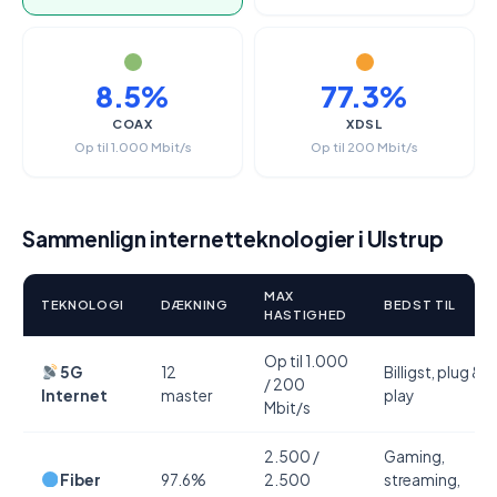
8.5%
77.3%
COAX
XDSL
Op til 1.000 Mbit/s
Op til 200 Mbit/s
Sammenlign internetteknologier i Ulstrup
MAX
TEKNOLOGI
DÆKNING
BEDST TIL
HASTIGHED
Op til 1.000
5G
12
Billigst, plug &
/ 200
Internet
master
play
Mbit/s
2.500 /
Gaming,
Fiber
97.6%
2.500
streaming,