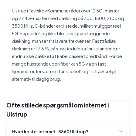
Ulstrup i Favrskov Kommune råder over 12 5G-master
og 27 4G-master med dækning på 700, 1800, 2100 og
3500 MHz. C-båndet er til stede, hvilket muliggør reel
5G-kapacitet og ikke blot den grundlæggende
dækning, man ser fra lavere frekvenser. Fasttrådløs
dækning er 17,6 %, så størstedelen af husstandene er
endnu ikke dækket af kabelbaseret bredbånd. For de
mange husstande uden fiber kan 5G via en fast
hjemmerouter være et funktionelt og tilstrækkeligt
alternativ til daglig brug.
Ofte stillede spørgsmål om internet i
Ulstrup
Hvad koster internet i 8860 Ulstrup?