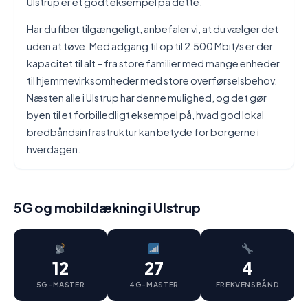
Ulstrup er et godt eksempel på dette.
Har du fiber tilgængeligt, anbefaler vi, at du vælger det
uden at tøve. Med adgang til op til 2.500 Mbit/s er der
kapacitet til alt – fra store familier med mange enheder
til hjemmevirksomheder med store overførselsbehov.
Næsten alle i Ulstrup har denne mulighed, og det gør
byen til et forbilledligt eksempel på, hvad god lokal
bredbåndsinfrastruktur kan betyde for borgerne i
hverdagen.
5G og mobildækning i Ulstrup
12
27
4
5G-MASTER
4G-MASTER
FREKVENSBÅND