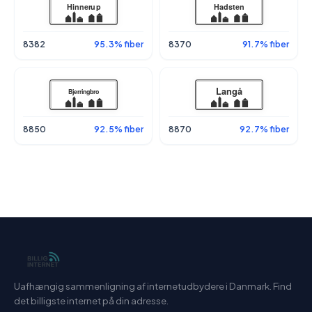
8382
95.3% fiber
8370
91.7% fiber
8850
92.5% fiber
8870
92.7% fiber
Uafhængig sammenligning af internetudbydere i Danmark. Find
det billigste internet på din adresse.