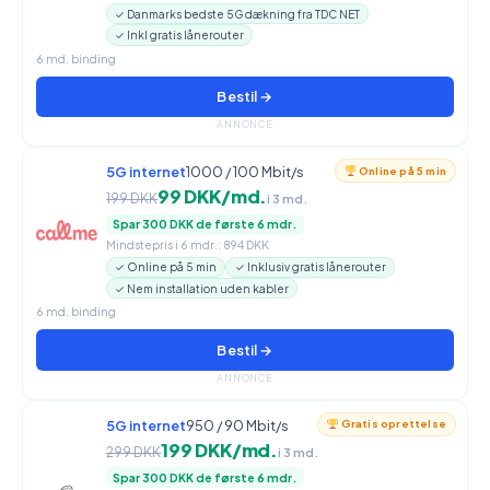
✓ Danmarks bedste 5G dækning fra TDC NET
✓ Inkl gratis lånerouter
6 md. binding
Bestil →
ANNONCE
5G internet
1000 / 100 Mbit/s
Online på 5 min
99 DKK/md.
199 DKK
i 3 md.
Spar 300 DKK de første 6 mdr.
Mindstepris i 6 mdr.: 894 DKK
✓ Online på 5 min
✓ Inklusiv gratis lånerouter
✓ Nem installation uden kabler
6 md. binding
Bestil →
ANNONCE
5G internet
950 / 90 Mbit/s
Gratis oprettelse
199 DKK/md.
299 DKK
i 3 md.
Spar 300 DKK de første 6 mdr.