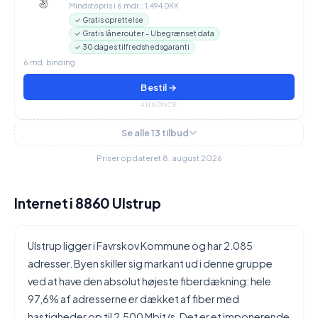
Mindstepris i 6 mdr.: 1.494 DKK
✓ Gratis oprettelse
✓ Gratis lånerouter - Ubegrænset data
✓ 30 dages tilfredshedsgaranti
6 md. binding
Bestil →
ANNONCE
Se alle 13 tilbud
Priser opdateret 8. august 2026
Internet i 8860 Ulstrup
Ulstrup ligger i Favrskov Kommune og har 2.085
adresser. Byen skiller sig markant ud i denne gruppe
ved at have den absolut højeste fiberdækning: hele
97,6% af adresserne er dækket af fiber med
hastigheder op til 2.500 Mbit/s. Det er et imponerende