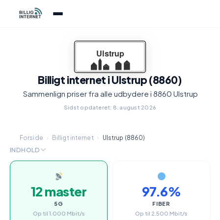
Billigt internet i Ulstrup (8860)
Sammenlign priser fra alle udbydere i 8860 Ulstrup
Sidst opdateret: 8. august 2026
Forside
›
Billigt internet
›
Ulstrup (8860)
INDHOLD
12 master
97.6%
5G
FIBER
Op til 1.000 Mbit/s
Op til 2.500 Mbit/s