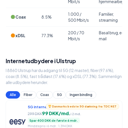
Mbit/s
hjemmearbejde
1.000 /
Familier,
Coax
8.5%
500 Mbit/s
streaming
200 / 70
Basal brug, e-
xDSL
77.3%
Mbit/s
mail
Internetudbydere i Ulstrup
I 8860 Ulstrup har du adgang til 5G (12 master), fiber (97.6%),
coax (8.5%), fast trådløst (17.6%) og xDSL (77.3%). Sammenlign
alle udbydere herunder.
Alle
Fiber
Coax
5G
Ingen binding
5G internet
950 / 90 Mbit/s
Danmarks bedste 5G dækning fra TDC NET
99 DKK/md.
299 DKK
i 2 md.
Spar 400 DKK de første 6 mdr.
Mindstepris i 6 mdr.: 1.394 DKK