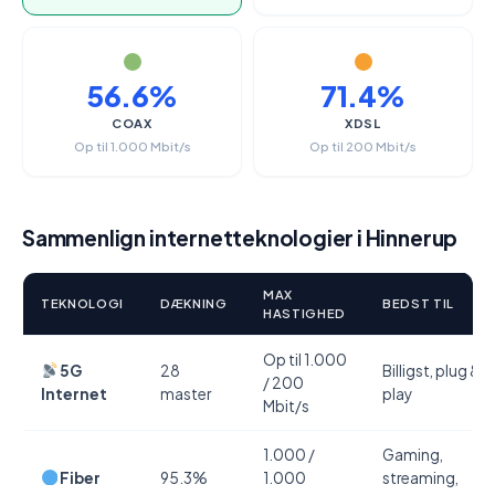
56.6%
71.4%
COAX
XDSL
Op til 1.000 Mbit/s
Op til 200 Mbit/s
Sammenlign internetteknologier i Hinnerup
MAX
TEKNOLOGI
DÆKNING
BEDST TIL
HASTIGHED
Op til 1.000
5G
28
Billigst, plug &
/ 200
Internet
master
play
Mbit/s
1.000 /
Gaming,
Fiber
95.3%
1.000
streaming,