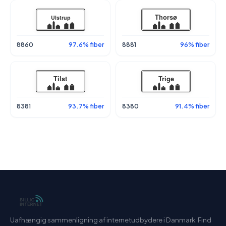
8860
97.6% fiber
8881
96% fiber
8381
93.7% fiber
8380
91.4% fiber
Uafhængig sammenligning af internetudbydere i Danmark. Find