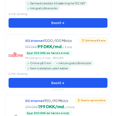
✓ Danmarks bedste 5G dækning fra TDC NET
✓ Inkl gratis lånerouter
6 md. binding
Bestil →
ANNONCE
5G internet
1000 / 100 Mbit/s
Online på 5 min
99 DKK/md.
199 DKK
i 3 md.
Spar 300 DKK de første 6 mdr.
Mindstepris i 6 mdr.: 894 DKK
✓ Online på 5 min
✓ Inklusiv gratis lånerouter
✓ Nem installation uden kabler
6 md. binding
Bestil →
ANNONCE
5G internet
950 / 90 Mbit/s
Gratis oprettelse
199 DKK/md.
299 DKK
i 3 md.
Spar 300 DKK de første 6 mdr.