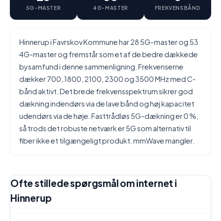
5G-MASTER
4G-MASTER
FREKVENSBÅND
Hinnerup i Favrskov Kommune har 28 5G-master og 53
4G-master og fremstår som et af de bedre dækkede
bysamfund i denne sammenligning. Frekvenserne
dækker 700, 1800, 2100, 2300 og 3500 MHz med C-
bånd aktivt. Det brede frekvensspektrum sikrer god
dækning indendørs via de lave bånd og høj kapacitet
udendørs via de høje. Fasttrådløs 5G-dækning er 0 %,
så trods det robuste netværk er 5G som alternativ til
fiber ikke et tilgængeligt produkt. mmWave mangler.
Ofte stillede spørgsmål om internet i
Hinnerup