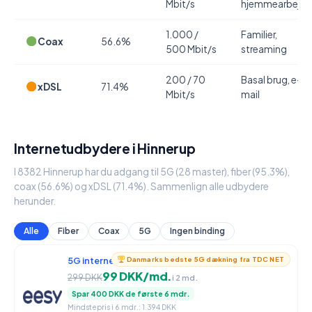
Mbit/s
hjemmearbejde
1.000 /
Familier,
Coax
56.6%
500 Mbit/s
streaming
200 / 70
Basal brug, e-
xDSL
71.4%
Mbit/s
mail
Internetudbydere i Hinnerup
I 8382 Hinnerup har du adgang til 5G (28 master), fiber (95.3%),
coax (56.6%) og xDSL (71.4%). Sammenlign alle udbydere
herunder.
Alle
Fiber
Coax
5G
Ingen binding
5G internet
950 / 90 Mbit/s
Danmarks bedste 5G dækning fra TDC NET
99 DKK/md.
299 DKK
i 2 md.
Spar 400 DKK de første 6 mdr.
Mindstepris i 6 mdr.: 1.394 DKK