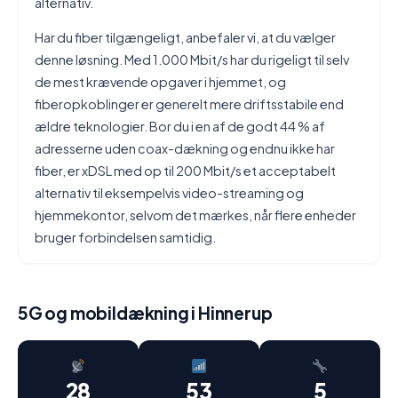
alternativ.
Har du fiber tilgængeligt, anbefaler vi, at du vælger
denne løsning. Med 1.000 Mbit/s har du rigeligt til selv
de mest krævende opgaver i hjemmet, og
fiberopkoblinger er generelt mere driftsstabile end
ældre teknologier. Bor du i en af de godt 44 % af
adresserne uden coax-dækning og endnu ikke har
fiber, er xDSL med op til 200 Mbit/s et acceptabelt
alternativ til eksempelvis video-streaming og
hjemmekontor, selvom det mærkes, når flere enheder
bruger forbindelsen samtidig.
5G og mobildækning i Hinnerup
28
53
5