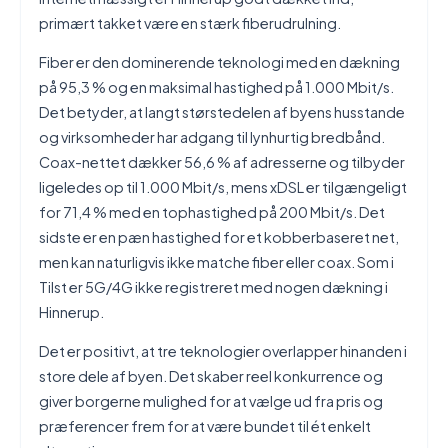
primært takket være en stærk fiberudrulning.
Fiber er den dominerende teknologi med en dækning
på 95,3 % og en maksimal hastighed på 1.000 Mbit/s.
Det betyder, at langt størstedelen af byens husstande
og virksomheder har adgang til lynhurtig bredbånd.
Coax-nettet dækker 56,6 % af adresserne og tilbyder
ligeledes op til 1.000 Mbit/s, mens xDSL er tilgængeligt
for 71,4 % med en tophastighed på 200 Mbit/s. Det
sidste er en pæn hastighed for et kobberbaseret net,
men kan naturligvis ikke matche fiber eller coax. Som i
Tilst er 5G/4G ikke registreret med nogen dækning i
Hinnerup.
Det er positivt, at tre teknologier overlapper hinanden i
store dele af byen. Det skaber reel konkurrence og
giver borgerne mulighed for at vælge ud fra pris og
præferencer frem for at være bundet til ét enkelt