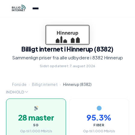
Billigt internet i Hinnerup (8382)
Sammenlign priser fra alle udbydere i 8382 Hinnerup
Sidst opdateret: 7. august 2026
Forside
›
Billigt internet
›
Hinnerup (8382)
INDHOLD
28 master
95.3%
5G
FIBER
Op til 1.000 Mbit/s
Op til 1.000 Mbit/s