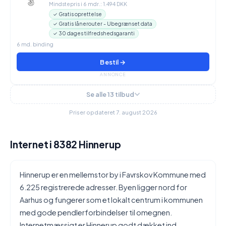
Mindstepris i 6 mdr.: 1.494 DKK
✓ Gratis oprettelse
✓ Gratis lånerouter - Ubegrænset data
✓ 30 dages tilfredshedsgaranti
6 md. binding
Bestil →
ANNONCE
Se alle 13 tilbud
Priser opdateret 7. august 2026
Internet i 8382 Hinnerup
Hinnerup er en mellemstor by i Favrskov Kommune med
6.225 registrerede adresser. Byen ligger nord for
Aarhus og fungerer som et lokalt centrum i kommunen
med gode pendlerforbindelser til omegnen.
Internetmæssigt er Hinnerup godt dækket ind,