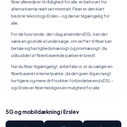
fiber allerede er til rådighed for alle, er behovet for
alternativerne reelt set minimalt. Fiber er den klart
bedste teknologi i Erslev – og den er tilgængelig for
alle.
For de husstande, der i dag anvender xDSL, kan det
være en god idé at undersøge, om skiftet til fiber kan
betale sig hastighedsmæssigt og prismæssigt, da
udbuddet af fiberbaserede pakker er bredt.
Har du fiber tilgængeligt, anbefaler vi, at du vælger en
fiberbaseret internetpakke, da det giver dig en langt
hurtigere og mere driftssikker forbindelse end xDSL –
og i Erslev er fiber heldigvis en mulighed for alle.
5G og mobildækning i Erslev