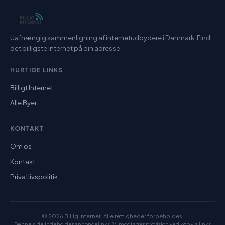
Uafhængig sammenligning af internetudbydere i Danmark. Find
det billigste internet på din adresse.
HURTIGE LINKS
Billigt Internet
Alle Byer
KONTAKT
Om os
Kontakt
Privatlivspolitik
© 2026 Billig internet. Alle rettigheder forbeholdes.
Denne side indeholder annoncelinks. Vi modtager provision ved køb via links