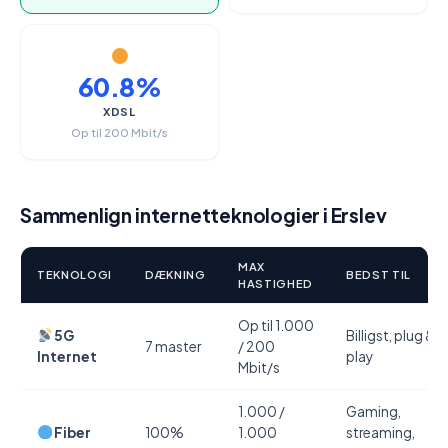
60.8%
XDSL
Op til 200 Mbit/s
Sammenlign internetteknologier i Erslev
MAX
TEKNOLOGI
DÆKNING
BEDST TIL
HASTIGHED
Op til 1.000
5G
Billigst, plug &
7 master
/ 200
Internet
play
Mbit/s
1.000 /
Gaming,
Fiber
100%
1.000
streaming,