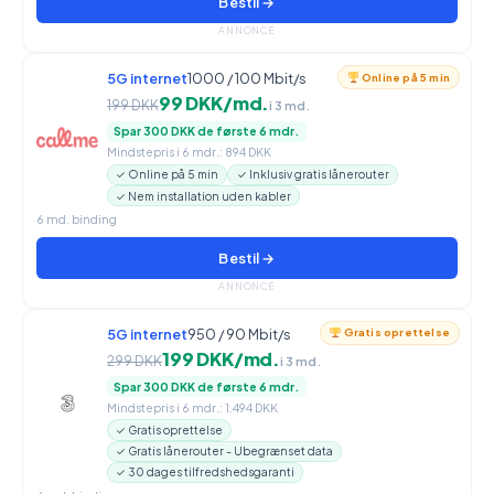
Bestil →
ANNONCE
5G internet
1000 / 100 Mbit/s
Online på 5 min
99 DKK/md.
199 DKK
i 3 md.
Spar 300 DKK de første 6 mdr.
Mindstepris i 6 mdr.: 894 DKK
✓ Online på 5 min
✓ Inklusiv gratis lånerouter
✓ Nem installation uden kabler
6 md. binding
Bestil →
ANNONCE
5G internet
950 / 90 Mbit/s
Gratis oprettelse
199 DKK/md.
299 DKK
i 3 md.
Spar 300 DKK de første 6 mdr.
Mindstepris i 6 mdr.: 1.494 DKK
✓ Gratis oprettelse
✓ Gratis lånerouter - Ubegrænset data
✓ 30 dages tilfredshedsgaranti