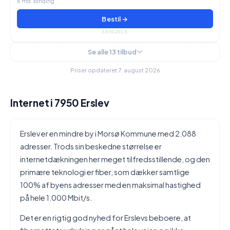
6 md. binding
Bestil →
ANNONCE
Se alle 13 tilbud
Priser opdateret 7. august 2026
Internet i 7950 Erslev
Erslev er en mindre by i Morsø Kommune med 2.088
adresser. Trods sin beskedne størrelse er
internetdækningen her meget tilfredsstillende, og den
primære teknologi er fiber, som dækker samtlige
100% af byens adresser med en maksimal hastighed
på hele 1.000 Mbit/s.
Det er en rigtig god nyhed for Erslevs beboere, at