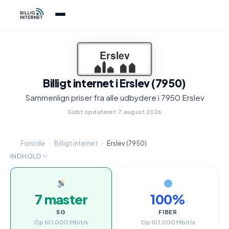
Billigt internet i Erslev (7950)
Sammenlign priser fra alle udbydere i 7950 Erslev
Sidst opdateret: 7. august 2026
Forside
›
Billigt internet
›
Erslev (7950)
INDHOLD
7 master
100%
5G
FIBER
Op til 1.000 Mbit/s
Op til 1.000 Mbit/s