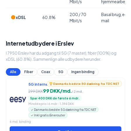
Mbit/s
hjemmearbejde
200 / 70
Basal brug, e-
xDSL
60.8%
Mbit/s
mail
Internetudbydere i Erslev
I 7950 Erslev har du adgang til 5G (7 master), fiber (100%) og
xDSL (60.8%). Sammenlign alle udbydere herunder.
Alle
Fiber
Coax
5G
Ingen binding
5G internet
950 / 90 Mbit/s
Danmarks bedste 5G dækning fra TDC NET
99 DKK/md.
299 DKK
i 2 md.
Spar 400 DKK de første 6 mdr.
Mindstepris i 6 mdr.: 1.394 DKK
✓ Danmarks bedste 5G dækning fra TDC NET
✓ Inkl gratis lånerouter
6 md. binding