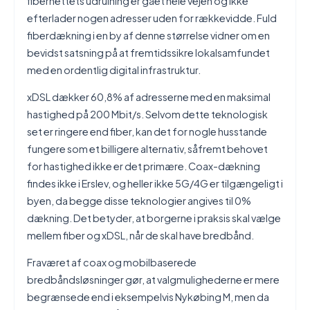
fibernettets udrulning er gået hele vejen og ikke
efterlader nogen adresser uden for rækkevidde. Fuld
fiberdækning i en by af denne størrelse vidner om en
bevidst satsning på at fremtidssikre lokalsamfundet
med en ordentlig digital infrastruktur.
xDSL dækker 60,8% af adresserne med en maksimal
hastighed på 200 Mbit/s. Selvom dette teknologisk
set er ringere end fiber, kan det for nogle husstande
fungere som et billigere alternativ, såfremt behovet
for hastighed ikke er det primære. Coax-dækning
findes ikke i Erslev, og heller ikke 5G/4G er tilgængeligt i
byen, da begge disse teknologier angives til 0%
dækning. Det betyder, at borgerne i praksis skal vælge
mellem fiber og xDSL, når de skal have bredbånd.
Fraværet af coax og mobilbaserede
bredbåndsløsninger gør, at valgmulighederne er mere
begrænsede end i eksempelvis Nykøbing M, men da