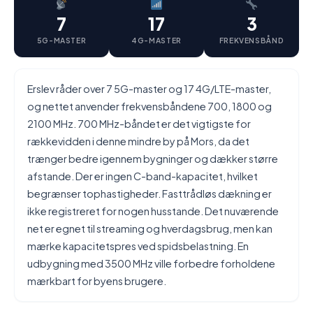
7
17
3
5G-MASTER
4G-MASTER
FREKVENSBÅND
Erslev råder over 7 5G-master og 17 4G/LTE-master,
og nettet anvender frekvensbåndene 700, 1800 og
2100 MHz. 700 MHz-båndet er det vigtigste for
rækkevidden i denne mindre by på Mors, da det
trænger bedre igennem bygninger og dækker større
afstande. Der er ingen C-band-kapacitet, hvilket
begrænser tophastigheder. Fasttrådløs dækning er
ikke registreret for nogen husstande. Det nuværende
net er egnet til streaming og hverdagsbrug, men kan
mærke kapacitetspres ved spidsbelastning. En
udbygning med 3500 MHz ville forbedre forholdene
mærkbart for byens brugere.