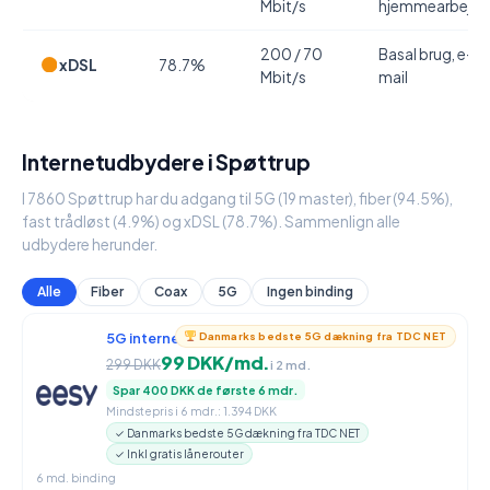
Mbit/s
hjemmearbejde
200 / 70
Basal brug, e-
xDSL
78.7%
Mbit/s
mail
Internetudbydere i Spøttrup
I 7860 Spøttrup har du adgang til 5G (19 master), fiber (94.5%),
fast trådløst (4.9%) og xDSL (78.7%). Sammenlign alle
udbydere herunder.
Alle
Fiber
Coax
5G
Ingen binding
5G internet
950 / 90 Mbit/s
Danmarks bedste 5G dækning fra TDC NET
99 DKK/md.
299 DKK
i 2 md.
Spar 400 DKK de første 6 mdr.
Mindstepris i 6 mdr.: 1.394 DKK
✓ Danmarks bedste 5G dækning fra TDC NET
✓ Inkl gratis lånerouter
6 md. binding