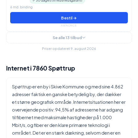
✓ 30 dages tilfredshedsgaranti
6 md. binding
Bestil →
ANNONCE
Se alle 13 tilbud
Priser opdateret 9. august 2026
Internet i 7860 Spøttrup
Spøttrup er en by i Skive Kommune og med sine 4.862
adresser faktisk en ganske betydelig by, der dækker
et større geografisk område. Internetsituationen her er
overvejende positiv: 94,5% af adresserne har adgang
til fibernet med maksimale hastigheder på 1.000
Mbit/s, og fiber er den klare primære teknologi i
området. Det er en stærk dækning, selvom den er en