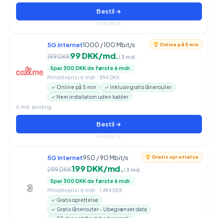
Bestil →
ANNONCE
5G internet
1000 / 100 Mbit/s
Online på 5 min
99 DKK/md.
199 DKK
i 3 md.
Spar 300 DKK de første 6 mdr.
Mindstepris i 6 mdr.: 894 DKK
✓ Online på 5 min
✓ Inklusiv gratis lånerouter
✓ Nem installation uden kabler
6 md. binding
Bestil →
ANNONCE
5G internet
950 / 90 Mbit/s
Gratis oprettelse
199 DKK/md.
299 DKK
i 3 md.
Spar 300 DKK de første 6 mdr.
Mindstepris i 6 mdr.: 1.494 DKK
✓ Gratis oprettelse
✓ Gratis lånerouter - Ubegrænset data