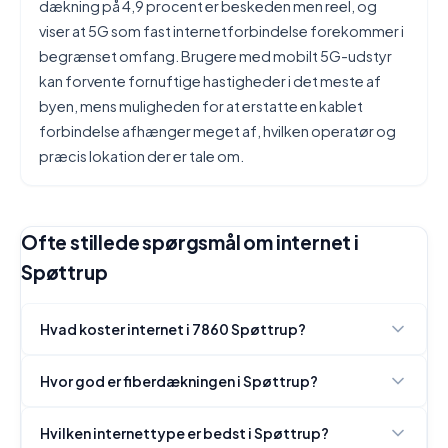
dækning på 4,9 procent er beskeden men reel, og
viser at 5G som fast internetforbindelse forekommer i
begrænset omfang. Brugere med mobilt 5G-udstyr
kan forvente fornuftige hastigheder i det meste af
byen, mens muligheden for at erstatte en kablet
forbindelse afhænger meget af, hvilken operatør og
præcis lokation der er tale om.
Ofte stillede spørgsmål om internet i
Spøttrup
Hvad koster internet i 7860 Spøttrup?
Hvor god er fiberdækningen i Spøttrup?
Hvilken internettype er bedst i Spøttrup?