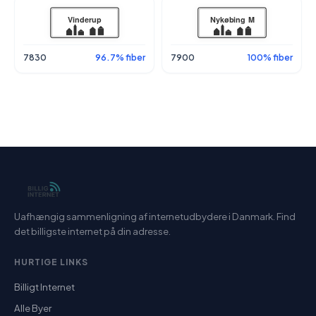
7830
96.7% fiber
7900
100% fiber
Uafhængig sammenligning af internetudbydere i Danmark. Find
det billigste internet på din adresse.
HURTIGE LINKS
Billigt Internet
Alle Byer