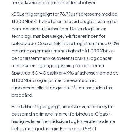
anelse lavere end i de nærmeste nabobyer.
xDSL er tilgængeligt for 78,7% af adresserne med op
til 200 Mbit/s, hvilket er en fuldt ud brugbar løsning for
dem, der endnu ikke har fiber. Det er dog ikke en
teknologi, man bør vælge, hvis fiber er inden for
rækkevidde. Coax er teknisk set registreret med 0,0%
dækning og en maksimalhastighed på 1.000 Mbit/s –
de to tal stemmer ikke overens i praksis, og coax er
reelt ikke en tilgængelig løsning for beboerne i
Spøttrup. 5G/4G dækker 4,9% af adresserne med op
til 100 Mbit/s og er primært relevant som et
supplement eller til de ganske få adresser uden fast
bredbånd.
Har du fiber tilgængeligt, anbefaler vi, at du benytter
det som din primære internetforbindelse. Gigabit-
hastigheder er fremtidssikret og klarer alle moderne
behov med god margin. For de godt 5% af