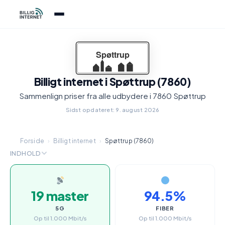
Billigt internet i Spøttrup (7860)
Sammenlign priser fra alle udbydere i 7860 Spøttrup
Sidst opdateret: 9. august 2026
Forside
›
Billigt internet
›
Spøttrup (7860)
INDHOLD
19 master
94.5%
5G
FIBER
Op til 1.000 Mbit/s
Op til 1.000 Mbit/s