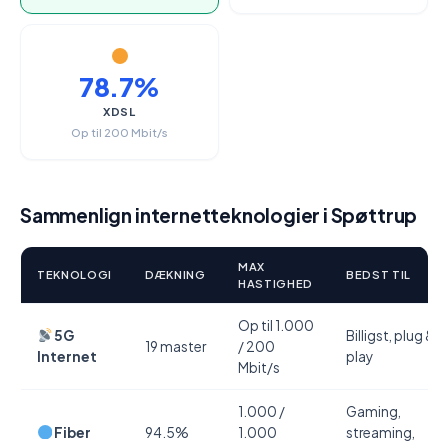
78.7%
XDSL
Op til 200 Mbit/s
Sammenlign internetteknologier i Spøttrup
MAX
TEKNOLOGI
DÆKNING
BEDST TIL
HASTIGHED
Op til 1.000
5G
Billigst, plug &
19 master
/ 200
Internet
play
Mbit/s
1.000 /
Gaming,
Fiber
94.5%
1.000
streaming,