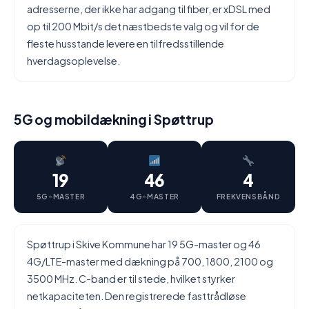
adresserne, der ikke har adgang til fiber, er xDSL med
op til 200 Mbit/s det næstbedste valg og vil for de
fleste husstande levere en tilfredsstillende
hverdagsoplevelse.
5G og mobildækning i Spøttrup
19
46
4
5G-MASTER
4G-MASTER
FREKVENSBÅND
Spøttrup i Skive Kommune har 19 5G-master og 46
4G/LTE-master med dækning på 700, 1800, 2100 og
3500 MHz. C-band er til stede, hvilket styrker
netkapaciteten. Den registrerede fasttrådløse