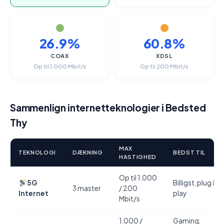
26.9%
60.8%
COAX
XDSL
Op til 1.000 Mbit/s
Op til 200 Mbit/s
Sammenlign internetteknologier i Bedsted
Thy
MAX
TEKNOLOGI
DÆKNING
BEDST TIL
HASTIGHED
Op til 1.000
5G
Billigst, plug &
3 master
/ 200
Internet
play
Mbit/s
1.000 /
Gaming,