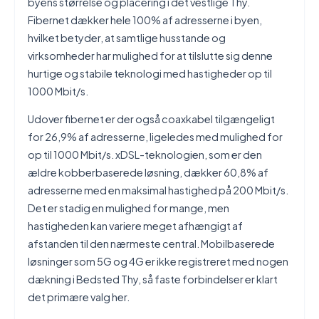
byens størrelse og placering i det vestlige Thy.
Fibernet dækker hele 100% af adresserne i byen,
hvilket betyder, at samtlige husstande og
virksomheder har mulighed for at tilslutte sig denne
hurtige og stabile teknologi med hastigheder op til
1000 Mbit/s.
Udover fibernet er der også coaxkabel tilgængeligt
for 26,9% af adresserne, ligeledes med mulighed for
op til 1000 Mbit/s. xDSL-teknologien, som er den
ældre kobberbaserede løsning, dækker 60,8% af
adresserne med en maksimal hastighed på 200 Mbit/s.
Det er stadig en mulighed for mange, men
hastigheden kan variere meget afhængigt af
afstanden til den nærmeste central. Mobilbaserede
løsninger som 5G og 4G er ikke registreret med nogen
dækning i Bedsted Thy, så faste forbindelser er klart
det primære valg her.