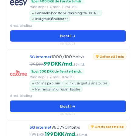
Spar 400 DKK de første 6 mdr.
Mindstepris i 6 mdr.: 1.394 DKK
✓ Danmarks bedste 5G dækning fra TDC NET
✓ Inkl gratis lånerouter
6 md. binding
Bestil →
ANNONCE
5G internet
1000 / 100 Mbit/s
Online på 5 min
99 DKK/md.
199 DKK
i 3 md.
Spar 300 DKK de første 6 mdr.
Mindstepris i 6 mdr.: 894 DKK
✓ Online på 5 min
✓ Inklusiv gratis lånerouter
✓ Nem installation uden kabler
6 md. binding
Bestil →
ANNONCE
5G internet
950 / 90 Mbit/s
Gratis oprettelse
199 DKK/md.
299 DKK
i 3 md.