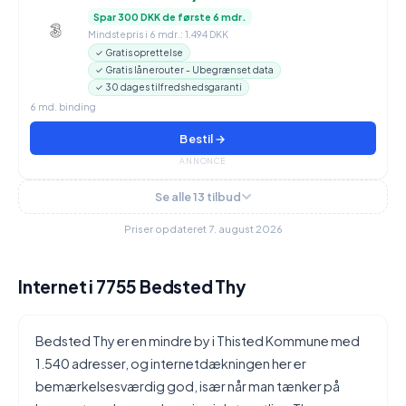
Spar 300 DKK de første 6 mdr.
Mindstepris i 6 mdr.: 1.494 DKK
✓ Gratis oprettelse
✓ Gratis lånerouter - Ubegrænset data
✓ 30 dages tilfredshedsgaranti
6 md. binding
Bestil →
ANNONCE
Se alle 13 tilbud
Priser opdateret 7. august 2026
Internet i 7755 Bedsted Thy
Bedsted Thy er en mindre by i Thisted Kommune med
1.540 adresser, og internetdækningen her er
bemærkelsesværdig god, især når man tænker på