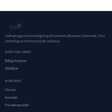
Uafhængig sammenligning af internetudbydere i Danmark. Find
det billigste internet på din adresse.
HURTIGE LINKS
Billigt Internet
Alle Byer
KONTAKT
Om os
Kontakt
Privatlivspolitik