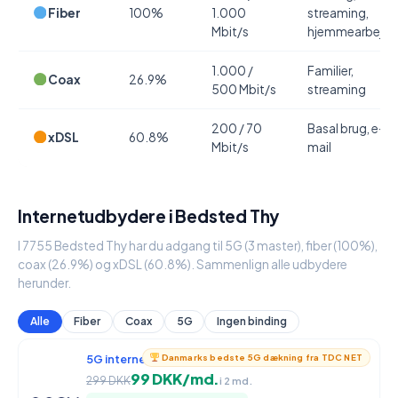
Fiber
100%
1.000
streaming,
Mbit/s
hjemmearbejde
1.000 /
Familier,
Coax
26.9%
500 Mbit/s
streaming
200 / 70
Basal brug, e-
xDSL
60.8%
Mbit/s
mail
Internetudbydere i Bedsted Thy
I 7755 Bedsted Thy har du adgang til 5G (3 master), fiber (100%),
coax (26.9%) og xDSL (60.8%). Sammenlign alle udbydere
herunder.
Alle
Fiber
Coax
5G
Ingen binding
5G internet
950 / 90 Mbit/s
Danmarks bedste 5G dækning fra TDC NET
99 DKK/md.
299 DKK
i 2 md.