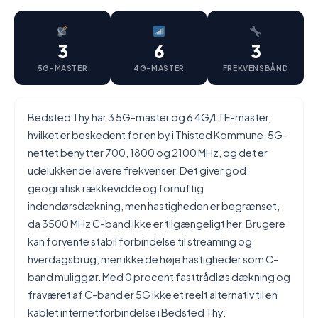
3
6
3
5G-MASTER
4G-MASTER
FREKVENSBÅND
Bedsted Thy har 3 5G-master og 6 4G/LTE-master,
hvilket er beskedent for en by i Thisted Kommune. 5G-
nettet benytter 700, 1800 og 2100 MHz, og det er
udelukkende lavere frekvenser. Det giver god
geografisk rækkevidde og fornuftig
indendørsdækning, men hastigheden er begrænset,
da 3500 MHz C-band ikke er tilgængeligt her. Brugere
kan forvente stabil forbindelse til streaming og
hverdagsbrug, men ikke de høje hastigheder som C-
band muliggør. Med 0 procent fasttrådløs dækning og
fraværet af C-band er 5G ikke et reelt alternativ til en
kablet internetforbindelse i Bedsted Thy.