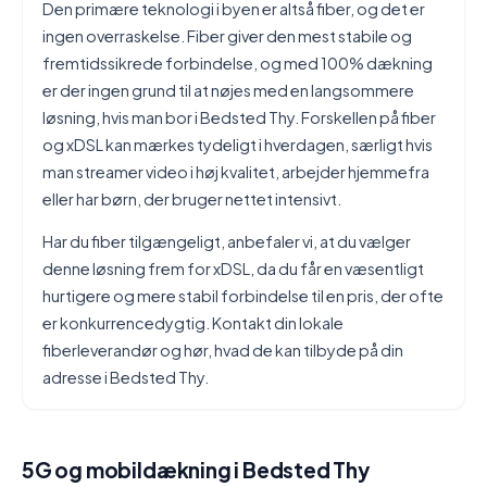
Den primære teknologi i byen er altså fiber, og det er
ingen overraskelse. Fiber giver den mest stabile og
fremtidssikrede forbindelse, og med 100% dækning
er der ingen grund til at nøjes med en langsommere
løsning, hvis man bor i Bedsted Thy. Forskellen på fiber
og xDSL kan mærkes tydeligt i hverdagen, særligt hvis
man streamer video i høj kvalitet, arbejder hjemmefra
eller har børn, der bruger nettet intensivt.
Har du fiber tilgængeligt, anbefaler vi, at du vælger
denne løsning frem for xDSL, da du får en væsentligt
hurtigere og mere stabil forbindelse til en pris, der ofte
er konkurrencedygtig. Kontakt din lokale
fiberleverandør og hør, hvad de kan tilbyde på din
adresse i Bedsted Thy.
5G og mobildækning i Bedsted Thy