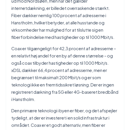
ud mod Nordsøen, men når det gælder
internetdækning, er billedet overraskende stærkt.
Fiber dækker nemlig 100 procent af adresserne i
Hanstholm, hvilket betyder, at alle husstande og
virksomheder har mulighed for at tilslutte sig en
fiberforbindelse med hastigheder op til 1000 Mbit/s.
Coax er tilgængeligt for 42,3 procent af adresserne –
en relativt høj andel for en by af denne størrelse – og
også coax tilbyder hastigheder op til 1000 Mbit/s.
xDSL dækker 66,4 procent af adresserne, men er
begrænset til maksimalt 200 Mbit/s og er som
teknologi ikke en fremtidssikret løsning. Der er ingen
registreret dækning fra 5G eller 4G-baseret bredbånd
i Hanstholm.
Den primære teknologi i byen er fiber, og det afspejler
tydeligt, at der er investeret i en solid infrastruktur i
området. Coax er et godt alternativ, men fiber er