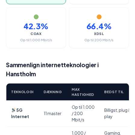
42.3%
66.4%
COAX
XDSL
Op til 1.000 Mbit/s
Op til 200 Mbit/s
Sammenlign internetteknologier i
Hanstholm
MAX
TEKNOLOGI
DÆKNING
BEDST TIL
HASTIGHED
Op til 1.000
5G
Billigst, plug &
11 master
/ 200
Internet
play
Mbit/s
1.000 /
Gaming,