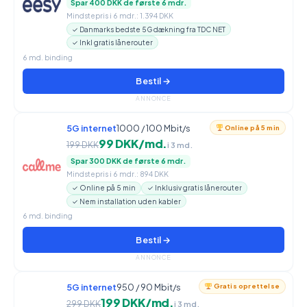
Spar 400 DKK de første 6 mdr.
Mindstepris i 6 mdr.: 1.394 DKK
✓ Danmarks bedste 5G dækning fra TDC NET
✓ Inkl gratis lånerouter
6 md. binding
Bestil →
ANNONCE
5G internet
1000 / 100 Mbit/s
Online på 5 min
99 DKK/md.
199 DKK
i 3 md.
Spar 300 DKK de første 6 mdr.
Mindstepris i 6 mdr.: 894 DKK
✓ Online på 5 min
✓ Inklusiv gratis lånerouter
✓ Nem installation uden kabler
6 md. binding
Bestil →
ANNONCE
5G internet
950 / 90 Mbit/s
Gratis oprettelse
199 DKK/md.
299 DKK
i 3 md.