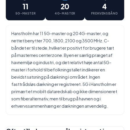
11
20
4
5G-MASTER
4G-MASTER
FREKVENSBÅND
Hanstholm har 11 5G-master og 20 4G-master, og
nettet benytter 700, 1800, 2100 og 3500 MHz. C-
båndet er til stede, hvilket er positivt for brugere tæt
på masternes centerzone. Byen er særlig præget af
havnemiljø og industri, og det relativt høje antal 5G-
master i forhold til befolkningstallet indikerer en
bevidst satsning på dækning i området. Ingen
fasttrådsløs dækning er registreret. 5G i Hanstholm er
primært et mobilt dataredskab og ikke dimensioneret
som fiberalternativ, men til brug på havnen og i
erhvervssammenhæng er dækningen anvendelig.