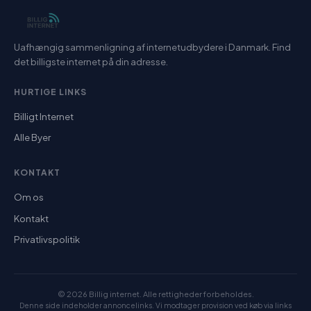
Uafhængig sammenligning af internetudbydere i Danmark. Find
det billigste internet på din adresse.
HURTIGE LINKS
Billigt Internet
Alle Byer
KONTAKT
Om os
Kontakt
Privatlivspolitik
© 2026 Billig internet. Alle rettigheder forbeholdes.
Denne side indeholder annoncelinks. Vi modtager provision ved køb via links