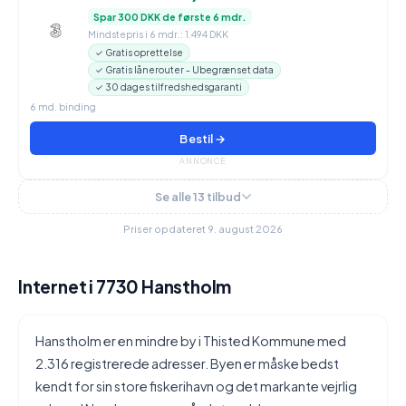
Spar 300 DKK de første 6 mdr.
Mindstepris i 6 mdr.: 1.494 DKK
✓ Gratis oprettelse
✓ Gratis lånerouter - Ubegrænset data
✓ 30 dages tilfredshedsgaranti
6 md. binding
Bestil →
ANNONCE
Se alle 13 tilbud
Priser opdateret 9. august 2026
Internet i 7730 Hanstholm
Hanstholm er en mindre by i Thisted Kommune med
2.316 registrerede adresser. Byen er måske bedst
kendt for sin store fiskerihavn og det markante vejrlig