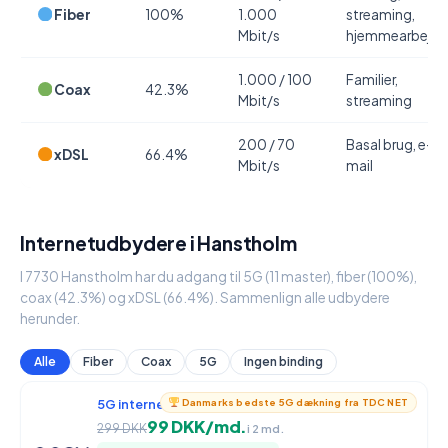
Fiber
100%
1.000
streaming,
Mbit/s
hjemmearbejde
1.000 / 100
Familier,
Coax
42.3%
Mbit/s
streaming
200 / 70
Basal brug, e-
xDSL
66.4%
Mbit/s
mail
Internetudbydere i Hanstholm
I 7730 Hanstholm har du adgang til 5G (11 master), fiber (100%),
coax (42.3%) og xDSL (66.4%). Sammenlign alle udbydere
herunder.
Alle
Fiber
Coax
5G
Ingen binding
5G internet
950 / 90 Mbit/s
Danmarks bedste 5G dækning fra TDC NET
99 DKK/md.
299 DKK
i 2 md.