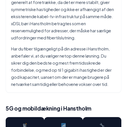
generelt at foretrække, da det er mere stabilt, giver
symmetriske hastigheder og ikke er afhængigt af den
eksisterende kabel-tv-infrastruktur på samme måde.
xDSL bør i Hanstholm betragtes som en
reservemulighed for adresser, der måske har særlige
udfordringer med fibertilslutning.
Har du fiber tilgængeligt på din adresse i Hanstholm,
anbefaler vi, at du vælger netop denne løsning. Du
sikrer dig den bedste og mest fremtidssikrede
forbindelse, og med op til 1 gigabit i hastighed er der
god kapacitet, uanset om der er mange brugere på
netværket samtidig eller behovene vokser over tid.
5G og mobildækning i Hanstholm