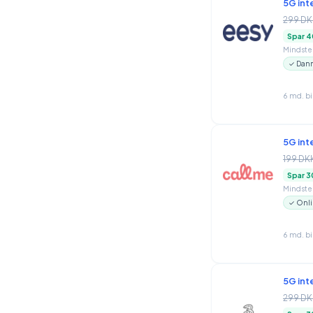
5G int
299 DK
Spar 4
Mindstep
✓ Danm
6 md. b
5G int
199 DK
Spar 3
Mindstep
✓ Onli
6 md. b
5G int
299 DK