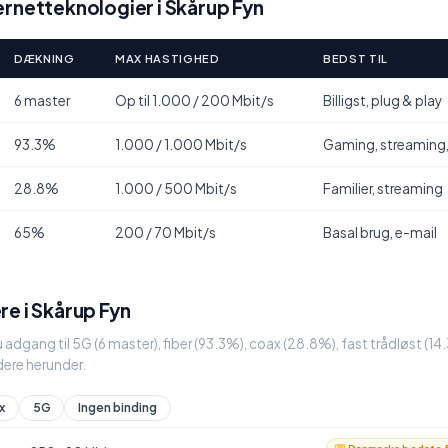
rnetteknologier i Skårup Fyn
DÆKNING
MAX HASTIGHED
BEDST TIL
6 master
Op til 1.000 / 200 Mbit/s
Billigst, plug & play
93.3%
1.000 / 1.000 Mbit/s
Gaming, streaming
28.8%
1.000 / 500 Mbit/s
Familier, streaming
65%
200 / 70 Mbit/s
Basal brug, e-mail
e i Skårup Fyn
u adgang til 5G (6 master), fiber (93.3%), coax (28.8%), fast trådløst (
ere herunder.
x
5G
Ingen binding