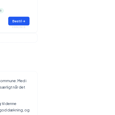
ti
Bestil →
ANNONCE
 Kommune. Med i
særligt når det
 til denne
g god dækning, og