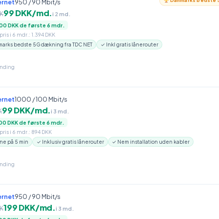
Danmarks bedste 5
ernet
950 / 90 Mbit/s
99 DKK/md.
K
i 2 md.
00 DKK de første 6 mdr.
ris i 6 mdr.: 1.394 DKK
arks bedste 5G dækning fra TDC NET
✓ Inkl gratis lånerouter
inding
ernet
1000 / 100 Mbit/s
99 DKK/md.
K
i 3 md.
00 DKK de første 6 mdr.
ris i 6 mdr.: 894 DKK
ne på 5 min
✓ Inklusiv gratis lånerouter
✓ Nem installation uden kabler
inding
ernet
950 / 90 Mbit/s
199 DKK/md.
K
i 3 md.