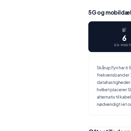
5G og mobildæk
6
5G-MAST
Skårup Fyn har 
frekvensband er 
datahastigheder.
hvilket placerer 
alternativ til kab
nødvendigt i et 