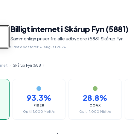
Billigt internet i Skårup Fyn (5881)
Sammenlign priser fra alle udbydere i 5881 Skårup Fyn
Sidst opdateret: 6. august 2026
ernet
›
Skårup Fyn (5881)
93.3%
28.8%
FIBER
COAX
Op til 1.000 Mbit/s
Op til 1.000 Mbit/s