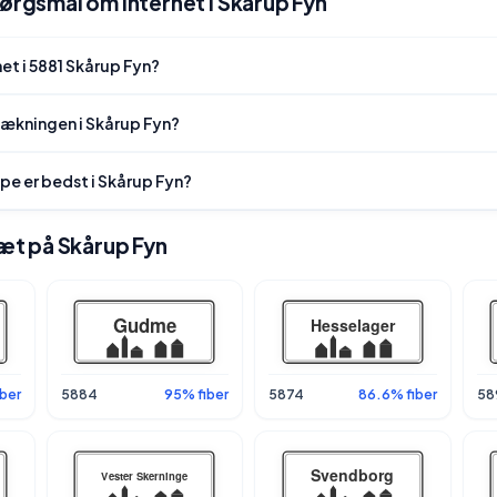
pørgsmål om internet i Skårup Fyn
et i 5881 Skårup Fyn?
dækningen i Skårup Fyn?
pe er bedst i Skårup Fyn?
tæt på Skårup Fyn
ber
5884
95% fiber
5874
86.6% fiber
58