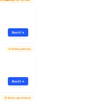
G dækning fra TDC NET
Bestil →
ANNONCE
Online på 5 min
Bestil →
ANNONCE
Gratis oprettelse