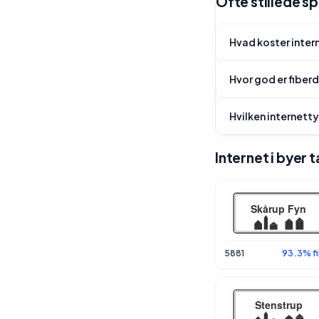
Ofte stillede s
Hvad koster intern
Hvor god er fiber
Hvilken internetty
Internet i byer 
5881
93.3% fi