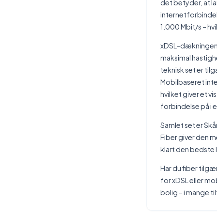
det betyder, at l
internetforbindel
1.000 Mbit/s – hv
xDSL-dækningen 
maksimal hastighe
teknisk set er ti
Mobilbaseret inte
hvilket giver et 
forbindelse på i 
Samlet set er Skå
Fiber giver den m
klart den bedste 
Har du fiber tilg
for xDSL eller mob
bolig – i mange ti