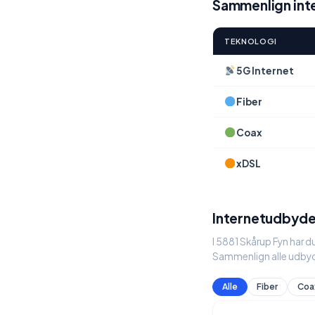
Sammenlign inte
TEKNOLOGI
5G Internet
Fiber
Coax
xDSL
Internetudbyder
I 5881 Skårup Fyn har d
Sammenlign alle udbyd
Alle
Fiber
Coa