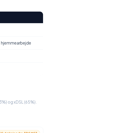
, hjemmearbejde
14.3%) og xDSL (65%).