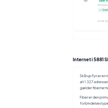
Spar 3
Mindstep
✓ Grat
6 md. b
Internet i 5881 
Skårup Fyn er en
alt 1.327 adresse
gælder fibernett
Fiber er den prim
forbindelsestype 