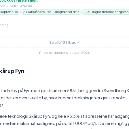
00 DKK de første 6 mdr.
ris i 6 mdr.: 1.494 DKK
is oprettelse
✓ Gratis lånerouter - Ubegrænset data
✓ 30 dages tilfredshedsgaran
inding
Se alle 13 tilbud
Priser opdateret 6. august 2026
Skårup Fyn
 mindre by på Fyn med postnummer 5881, beliggende i Svendborg
r er det en overskuelig by, hvor internetdækningen er ganske solid – 
et.
ære teknologi i Skårup Fyn, og hele 93,3% af adresserne har adgang
med en maksimal hastighed på op til 1.000 Mbit/s. Det er en rigti