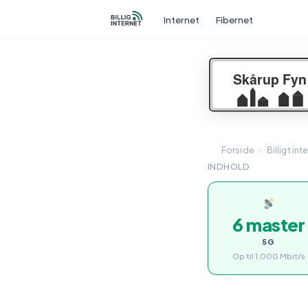
Internet
Fibernet
Forside
›
Billigt int
INDHOLD
6 master
5G
Op til 1.000 Mbit/s