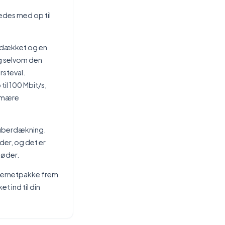
edes med op til
 dækket og en
og selvom den
rsteval.
til 100 Mbit/s,
rimære
 fiberdækning.
der, og det er
møder.
internetpakke frem
t ind til din