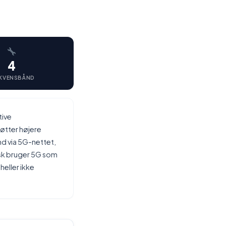
4
KVENSBÅND
tive
øtter højere
d via 5G-nettet,
isk bruger 5G som
heller ikke