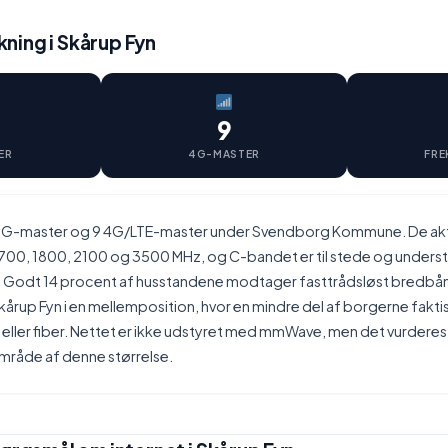
ning i Skårup Fyn
9
ER
4G-MASTER
FRE
6 5G-master og 9 4G/LTE-master under Svendborg Kommune. De ak
700, 1800, 2100 og 3500 MHz, og C-bandet er til stede og underst
 Godt 14 procent af husstandene modtager fasttrådsløst bredbån
Skårup Fyn i en mellemposition, hvor en mindre del af borgerne fakt
el eller fiber. Nettet er ikke udstyret med mmWave, men det vurderes 
område af denne størrelse.