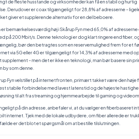
angt de fleste husstande og virksomheder kan få en stabil og hurtig
se. Derudover er coax tilgængeligt for 28,8% af adresserne – ligel
ilket giver et supplerende alternativ for en del beboere.
er bemærkelsesværdig høj i Skårup Fyn med 65,0% af adresserne
d på 200 Mbit/s. Denne teknologi er dog klart ringere end fiber, 
lgængelig, bør den betragtes som en reservemulighed frem for et fø
rnet via 5G eller 4G er tilgængeligt for 14,3% af adresserne med op 
vist supplement – men det er ikke en teknologi, man bør basere sin p
en by som denne.
rup Fyn velstillet på internetfronten, primært takket være den høje
est stabile forbindelse med lavest latenstid og de højeste hastighe
løsning til alt fra streaming og hjemmearbejde til gaming og video
ængeligt på din adresse, anbefaler vi, at du vælger en fiberbaseret 
ilt internet. Tjek med de lokale udbydere, om fiber allerede er trukke
lfælde er det blot et spørgsmål om at bestille tilslutningen.