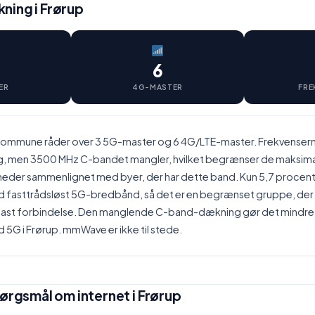
ning i Frørup
6
ER
4G-MASTER
FRE
Kommune råder over 3 5G-master og 6 4G/LTE-master. Frekvenser
ug, men 3500 MHz C-bandet mangler, hvilket begrænser de maksim
der sammenlignet med byer, der har dette band. Kun 5,7 procent
ed fasttrådsløst 5G-bredbånd, så det er en begrænset gruppe, der
il fast forbindelse. Den manglende C-band-dækning gør det mindre
d 5G i Frørup. mmWave er ikke til stede.
pørgsmål om internet i Frørup