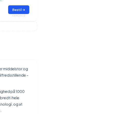
Bestil →
ANNONCE
er middelstor og
lfredsstillende –
tighed på 1000
bredt i hele
nologi, og at
.