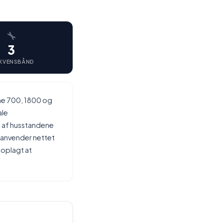
3
KVENSBÅND
ne 700, 1800 og
ale
 af husstandene
 anvender nettet
 oplagt at