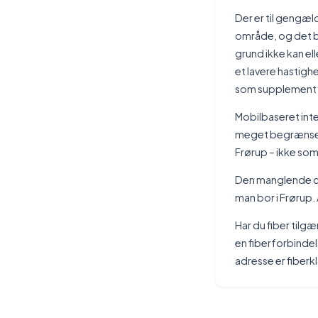
Der er til gengæl
område, og det b
grund ikke kan ell
et lavere hastig
som supplement el
Mobilbaseret inte
meget begrænset
Frørup – ikke so
Den manglende co
man bor i Frørup.
Har du fiber tilgæ
en fiberforbindel
adresse er fiberk