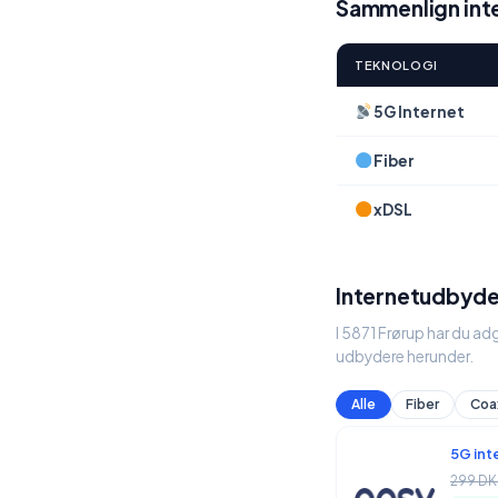
Sammenlign inte
TEKNOLOGI
5G Internet
Fiber
xDSL
Internetudbyder
I 5871 Frørup har du ad
udbydere herunder.
Alle
Fiber
Coa
5G int
299 DK