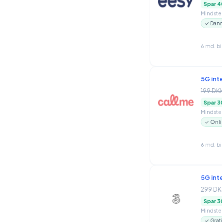
Spar 4
Mindstep
✓ Danm
6 md. b
5G int
199 DK
Spar 3
Mindstep
✓ Onli
6 md. b
5G int
299 DK
Spar 3
Mindstep
✓ Grat