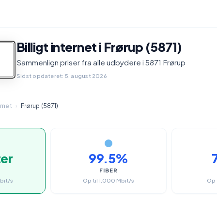
Billigt internet i Frørup (5871)
Sammenlign priser fra alle udbydere i 5871 Frørup
Sidst opdateret: 5. august 2026
ernet
›
Frørup (5871)
ter
99.5%
FIBER
bit/s
Op til 1.000 Mbit/s
Op 