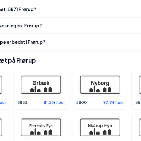
et i 5871 Frørup?
dækningen i Frørup?
pe er bedst i Frørup?
tæt på Frørup
ber
5853
81.2% fiber
5800
97.1% fiber
55