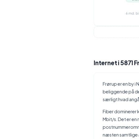
6 md. b
Internet i 5871 
Frørup er en by 
beliggende på det
særligt hvad ang
Fiber dominerer 
Mbit/s. Det er en
postnummerområde
næsten samtlige a