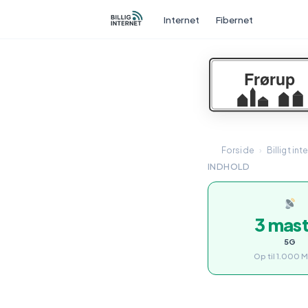
Internet
Fibernet
Forside
›
Billigt int
INDHOLD
3 mas
5G
Op til 1.000 M