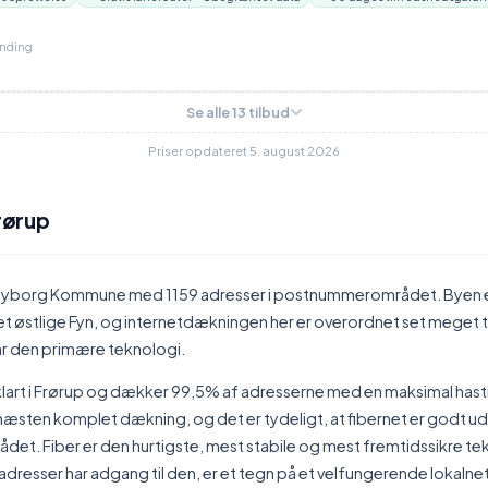
inding
Se alle 13 tilbud
Priser opdateret 5. august 2026
Frørup
i Nyborg Kommune med 1159 adresser i postnummerområdet. Byen 
 østlige Fyn, og internetdækningen her er overordnet set meget ti
år den primære teknologi.
klart i Frørup og dækker 99,5% af adresserne med en maksimal has
 næsten komplet dækning, og det er tydeligt, at fibernet er godt ud
t. Fiber er den hurtigste, mest stabile og mest fremtidssikre tek
dresser har adgang til den, er et tegn på et velfungerende lokalnet