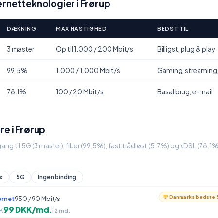
rnetteknologier i Frørup
DÆKNING
MAX HASTIGHED
BEDST TIL
3 master
Op til 1.000 / 200 Mbit/s
Billigst, plug & play
99.5%
1.000 / 1.000 Mbit/s
Gaming, streaming
78.1%
100 / 20 Mbit/s
Basal brug, e-mail
e i Frørup
gang til 5G (3 master), fiber (99.5%), fast trådløst (5.7%) og xDSL (78.1
x
5G
Ingen binding
Danmarks bedste 5
ernet
950 / 90 Mbit/s
99 DKK/md.
K
i 2 md.