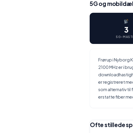
5G og mobildæk
3
5G-MAST
Frørup i Nyborg 
2100 MHz er i br
downloadhastighe
er registreret m
som alternativ t
erstatte fiber me
Ofte stillede s