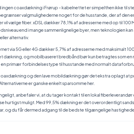
d ingen coaxdækning i Frørup – kabelnettet er simpelthen ikke til st
egrænser valgmulighederne noget for de husstande, der af den en
er vil vælge fiber. xDSL dækker 78,1% af adresserne med op til 100 Mb
hedsniveau end i mange sammenlignelige byer, men teknologien kan
ler alternativ.
rnet via 5G eller 4G dækker 5,7% af adresserne med maksimalt 100 
 dækning, og mobilbaseret bredbånd bør kun betragtes som en n
m en primær forbindelsestype til husstande med normalt dataforbr
axdækning og den lave mobildækning gør det ekstra oplagt at prio
 Alternativerne er ganske enkelt sparsomme her.
ngeligt, anbefaler vi, at du tager kontakt til en lokal fiberleverandør
se hurtigst muligt. Med 99,5% dækning er det overordentligt sandsy
lar, og du får dermed adgang til de bedste tilgængelige hastighede