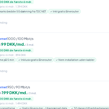
00 DKK de første 6 mdr.
ris i 6 mdr.: 1.394 DKK
arks bedste 5G dækning fra TDC NET
✓ Inkl gratis lånerouter
inding
ernet
1000 / 100 Mbit/s
99 DKK/md.
K
i 3 md.
00 DKK de første 6 mdr.
ris i 6 mdr.: 894 DKK
ne på 5 min
✓ Inklusiv gratis lånerouter
✓ Nem installation uden kabler
inding
ernet
950 / 90 Mbit/s
199 DKK/md.
K
i 3 md.
00 DKK de første 6 mdr.
ris i 6 mdr.: 1.494 DKK
is oprettelse
✓ Gratis lånerouter - Ubegrænset data
✓ 30 dages tilfredshedsgaran