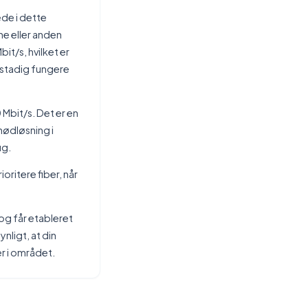
ede i dette
e eller anden
it/s, hvilket er
 stadig fungere
Mbit/s. Det er en
ødløsning i
ug.
ritere fiber, når
 og får etableret
nligt, at din
r i området.