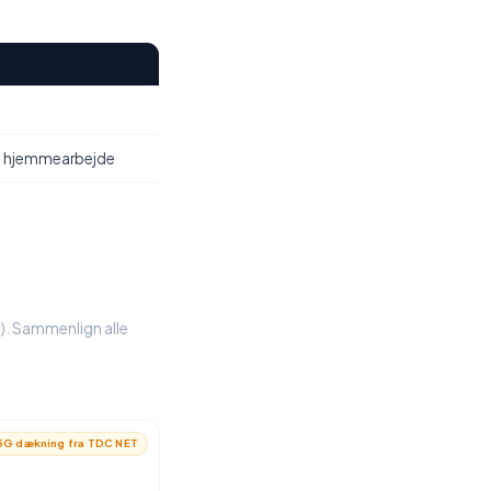
, hjemmearbejde
%). Sammenlign alle
G dækning fra TDC NET