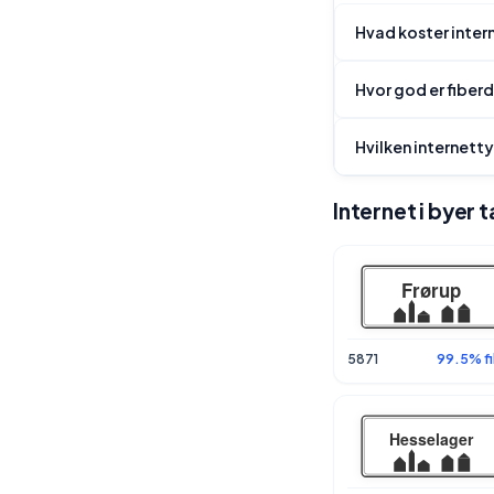
Hvad koster intern
Hvor god er fiber
Hvilken internetty
Internet i byer 
5871
99.5% fi