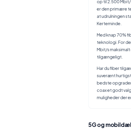
op til 2.500 Mbit
er den primære te
at udrulningen st
Kerteminde.
Med knap 70% fibe
teknologi. For de
Mbit/s maksimalt e
tilgængeligt.
Har du fiber tilgæ
suverænt hurtigst
bedste opgraderi
coax et godt valg
muligheder der er
5G og mobildæk