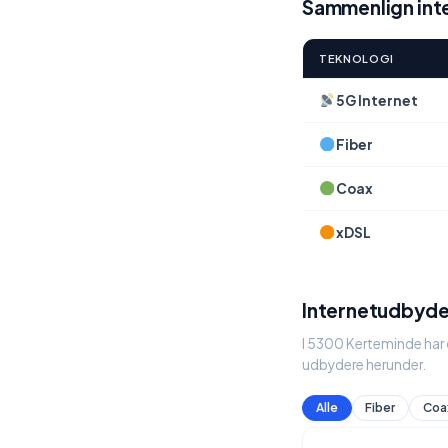
Sammenlign int
TEKNOLOGI
5G Internet
Fiber
Coax
xDSL
Internetudbyde
I 5300 Kerteminde har d
udbydere herunder.
Alle
Fiber
Coa