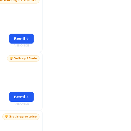
G dækning fra TDC NET
Bestil →
ANNONCE
Online på 5 min
Bestil →
ANNONCE
Gratis oprettelse