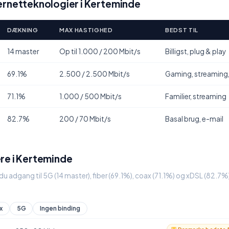
ernetteknologier i Kerteminde
DÆKNING
MAX HASTIGHED
BEDST TIL
14 master
Op til 1.000 / 200 Mbit/s
Billigst, plug & play
69.1%
2.500 / 2.500 Mbit/s
Gaming, streaming
71.1%
1.000 / 500 Mbit/s
Familier, streaming
82.7%
200 / 70 Mbit/s
Basal brug, e-mail
re i Kerteminde
u adgang til 5G (14 master), fiber (69.1%), coax (71.1%) og xDSL (82.7
x
5G
Ingen binding