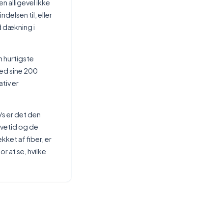
n alligevel ikke
delsen til, eller
d dækning i
n hurtigste
med sine 200
tiv er
/s er det den
evetid og de
ket af fiber, er
r at se, hvilke