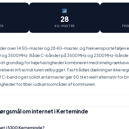
28
ER
4G-MASTER
FRE
der over 14 5G-master og 28 4G-master, og frekvensporteføljen e
0 og 3500 MHz. Både C-båndet på 3500 MHz og 2300 MHz-båndet e
godt grundlag for høje hastigheder kombineret med rimelig rækkevi
else er infrastrukturen velbygget. Fasttrådløs dækning er ikke reg
C-band og et solidt antal master gør 5G til et reelt alternativ for b
gheder for fiber i udkantsområder af kommunen.
pørgsmål om internet i Kerteminde
net i 5300 Kerteminde?