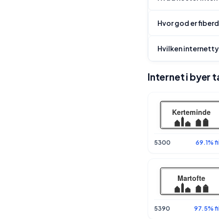
Hvor god er fiber
Hvilken internett
Internet i byer
5300
69.1% f
5390
97.5% fi