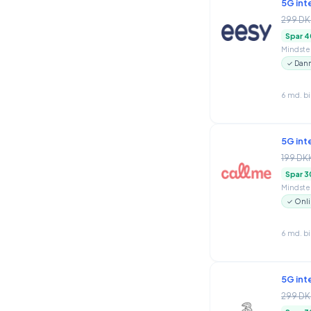
5G int
299 DK
Spar 4
Mindstep
✓ Danm
6 md. b
5G int
199 DK
Spar 3
Mindstep
✓ Onli
6 md. b
5G int
299 DK