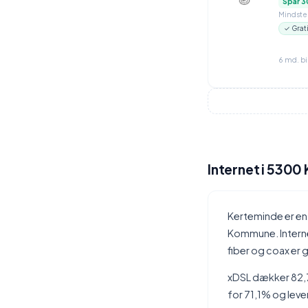
Spar 3
Mindstep
✓ Grat
6 md. b
Internet i 5300
Kerteminde er e
Kommune. Interne
fiber og coax er
xDSL dækker 82,7
for 71,1% og leve