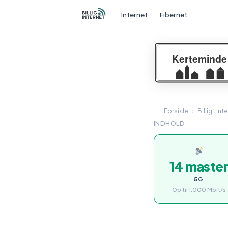
Internet
Fibernet
Forside
›
Billigt int
INDHOLD
14 maste
5G
Op til 1.000 Mbit/s