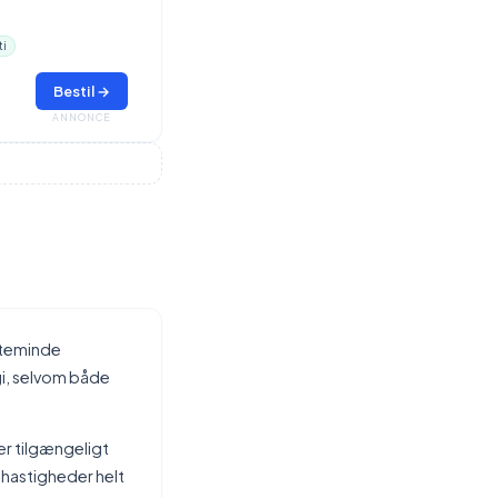
ti
Bestil →
ANNONCE
rteminde
i, selvom både
r tilgængeligt
 hastigheder helt