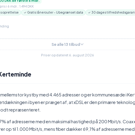
00 DKK de første 6 mdr.
ris i 6 mdr.: 1.494 DKK
is oprettelse
✓ Gratis lånerouter - Ubegrænset data
✓ 30 dages tilfredshedsgaran
inding
Se alle 13 tilbud
Priser opdateret 6. august 2026
 Kerteminde
n mellemstor kystby med 4.465 adresser og er kommunesæde i Ke
tdækningen i byen er præget af, at xDSL er den primære teknolog
 godt repræsenteret.
% af adresserne med en maksimal hastighed på 200 Mbit/s. Coax e
rer op til 1.000 Mbit/s, mens fiber dækker 69,1% af adresserne med