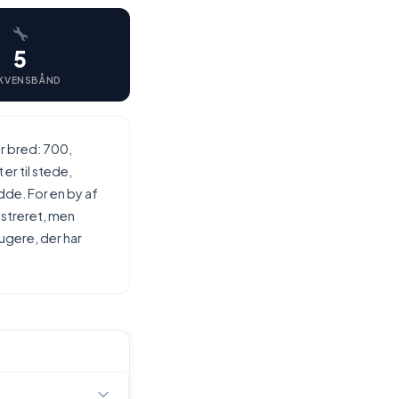
5
KVENSBÅND
r bred: 700,
r til stede,
dde. For en by af
istreret, men
rugere, der har