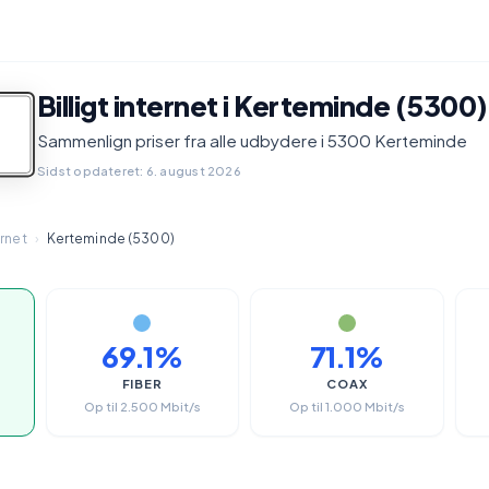
Billigt internet i Kerteminde (5300)
Sammenlign priser fra alle udbydere i 5300 Kerteminde
Sidst opdateret: 6. august 2026
ernet
›
Kerteminde (5300)
r
69.1%
71.1%
FIBER
COAX
Op til 2.500 Mbit/s
Op til 1.000 Mbit/s