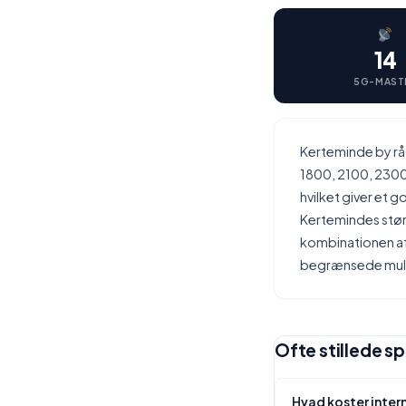
14
5G-MAST
Kerteminde by rå
1800, 2100, 230
hvilket giver et 
Kertemindes størr
kombinationen af 
begrænsede muli
Ofte stillede s
Hvad koster inter