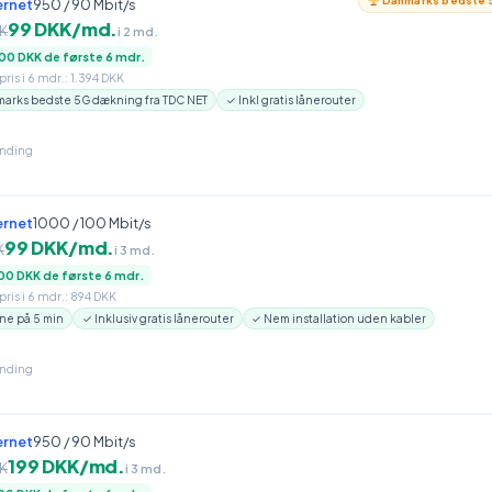
Danmarks bedste 5
ernet
950 / 90 Mbit/s
99 DKK/md.
K
i 2 md.
00 DKK de første 6 mdr.
ris i 6 mdr.: 1.394 DKK
arks bedste 5G dækning fra TDC NET
✓ Inkl gratis lånerouter
inding
ernet
1000 / 100 Mbit/s
99 DKK/md.
K
i 3 md.
00 DKK de første 6 mdr.
ris i 6 mdr.: 894 DKK
ne på 5 min
✓ Inklusiv gratis lånerouter
✓ Nem installation uden kabler
inding
ernet
950 / 90 Mbit/s
199 DKK/md.
K
i 3 md.