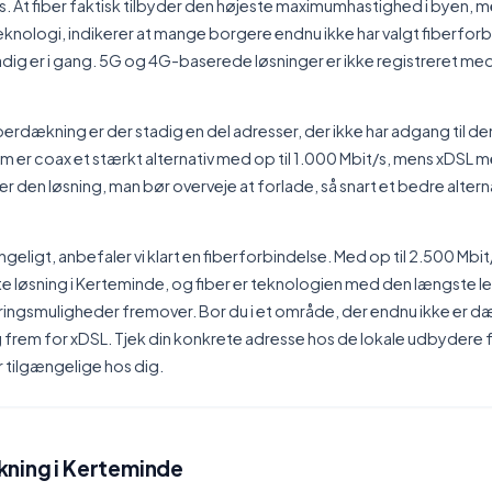
/s. At fiber faktisk tilbyder den højeste maximumhastighed i byen, me
knologi, indikerer at mange borgere endnu ikke har valgt fiberforbin
adig er i gang. 5G og 4G-baserede løsninger er ikke registreret me
rdækning er der stadig en del adresser, der ikke har adgang til de
m er coax et stærkt alternativ med op til 1.000 Mbit/s, mens xDSL 
r den løsning, man bør overveje at forlade, så snart et bedre alterna
ngeligt, anbefaler vi klart en fiberforbindelse. Med op til 2.500 Mbit
e løsning i Kerteminde, og fiber er teknologien med den længste l
ngsmuligheder fremover. Bor du i et område, der endnu ikke er dæk
 frem for xDSL. Tjek din konkrete adresse hos de lokale udbydere fo
 tilgængelige hos dig.
ning i Kerteminde