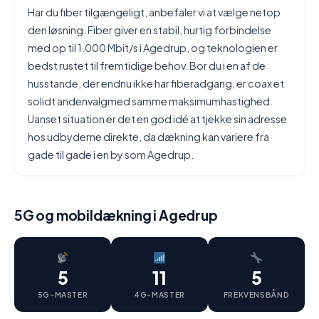
Har du fiber tilgængeligt, anbefaler vi at vælge netop
den løsning. Fiber giver en stabil, hurtig forbindelse
med op til 1.000 Mbit/s i Agedrup, og teknologien er
bedst rustet til fremtidige behov. Bor du i en af de
husstande, der endnu ikke har fiberadgang, er coax et
solidt andenvalgmed samme maksimumhastighed.
Uanset situation er det en god idé at tjekke sin adresse
hos udbyderne direkte, da dækning kan variere fra
gade til gade i en by som Agedrup.
5G og mobildækning i Agedrup
5
11
5
5G-MASTER
4G-MASTER
FREKVENSBÅND