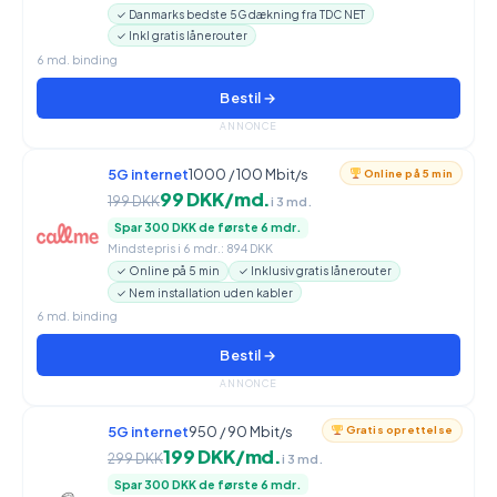
✓ Danmarks bedste 5G dækning fra TDC NET
✓ Inkl gratis lånerouter
6 md. binding
Bestil →
ANNONCE
5G internet
1000 / 100 Mbit/s
Online på 5 min
99 DKK/md.
199 DKK
i 3 md.
Spar 300 DKK de første 6 mdr.
Mindstepris i 6 mdr.: 894 DKK
✓ Online på 5 min
✓ Inklusiv gratis lånerouter
✓ Nem installation uden kabler
6 md. binding
Bestil →
ANNONCE
5G internet
950 / 90 Mbit/s
Gratis oprettelse
199 DKK/md.
299 DKK
i 3 md.
Spar 300 DKK de første 6 mdr.