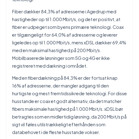
Fiber dækker 84,3% af adresserne i Agedrup med
hastigheder op til 1.000 Mbit/s, og det er positivt, at
fiber er udpeget som byens primære teknologi. Coax
er tilgængeligt for 64,0% af adresserne og leverer
ligeledes op til 1.000 Mbit/s, mens xDSL dækker 69,4%
med en maksimal hastighed på 200 Mbit/s.
Mobilbaserede løsninger som 5G og 4G er ikke
registreret med dækning i området.
Med en fiberdækning på 84,3% er der fortsat knap
16% af adresserne, der mangler adgang til den
hurtigste og mest fremtidssikrede teknologi. For disse
husstande er coax et godt alternativ, da det matcher
fibers maksimale hastighed på 1.000 Mbit/s. xDSL bør
betragtes som en midlertidig løsning, da 200 Mbit/s på
sigt vil føles utilstrækkeligt efterhånden som
databehovet i de fleste husstande vokser.