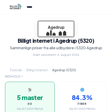
Billigt internet i Agedrup (5320)
Sammenlign priser fra alle udbydere i 5320 Agedrup
Sidst opdateret: 6. august 2026
Forside
›
Billigt internet
›
Agedrup (5320)
INDHOLD
5 master
84.3%
5G
FIBER
Op til 1.000 Mbit/s
Op til 1.000 Mbit/s