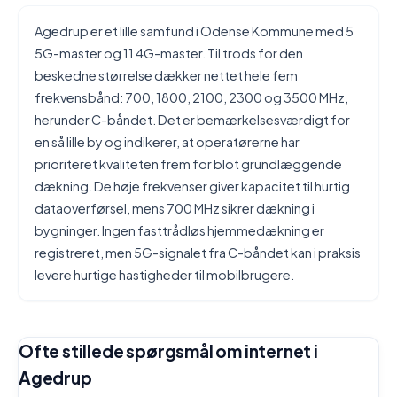
Agedrup er et lille samfund i Odense Kommune med 5
5G-master og 11 4G-master. Til trods for den
beskedne størrelse dækker nettet hele fem
frekvensbånd: 700, 1800, 2100, 2300 og 3500 MHz,
herunder C-båndet. Det er bemærkelsesværdigt for
en så lille by og indikerer, at operatørerne har
prioriteret kvaliteten frem for blot grundlæggende
dækning. De høje frekvenser giver kapacitet til hurtig
dataoverførsel, mens 700 MHz sikrer dækning i
bygninger. Ingen fasttrådløs hjemmedækning er
registreret, men 5G-signalet fra C-båndet kan i praksis
levere hurtige hastigheder til mobilbrugere.
Ofte stillede spørgsmål om internet i
Agedrup