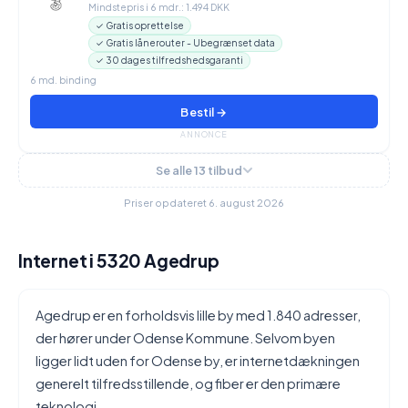
Mindstepris i 6 mdr.: 1.494 DKK
✓ Gratis oprettelse
✓ Gratis lånerouter - Ubegrænset data
✓ 30 dages tilfredshedsgaranti
6 md. binding
Bestil →
ANNONCE
Se alle 13 tilbud
Priser opdateret 6. august 2026
Internet i 5320 Agedrup
Agedrup er en forholdsvis lille by med 1.840 adresser,
der hører under Odense Kommune. Selvom byen
ligger lidt uden for Odense by, er internetdækningen
generelt tilfredsstillende, og fiber er den primære
teknologi.