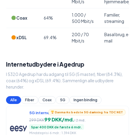
Mbit/s
hjemmearbejde
1.000 /
Familier,
Coax
64%
500 Mbit/s
streaming
200 / 70
Basal brug, e-
xDSL
69.4%
Mbit/s
mail
Internetudbydere i Agedrup
I 5320 Agedrup har du adgang til 5G (5 master), fiber (84.3%),
coax (64%) og xDSL (69.4%). Sammenlign alle udbydere
herunder.
Alle
Fiber
Coax
5G
Ingen binding
5G internet
950 / 90 Mbit/s
Danmarks bedste 5G dækning fra TDC NET
99 DKK/md.
299 DKK
i 2 md.
Spar 400 DKK de første 6 mdr.
Mindstepris i 6 mdr.: 1.394 DKK