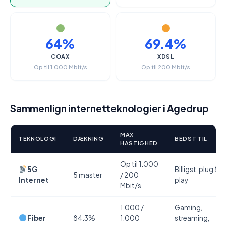
64%
69.4%
COAX
XDSL
Op til 1.000 Mbit/s
Op til 200 Mbit/s
Sammenlign internetteknologier i Agedrup
MAX
TEKNOLOGI
DÆKNING
BEDST TIL
HASTIGHED
Op til 1.000
5G
Billigst, plug &
5 master
/ 200
Internet
play
Mbit/s
1.000 /
Gaming,
Fiber
84.3%
1.000
streaming,