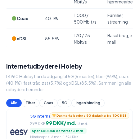
Mbit/s
hjemmearbejde
1.000 /
Familier,
Coax
40.1%
500 Mbit/s
streaming
120 / 25
Basal brug, e-
xDSL
85.5%
Mbit/s
mail
Internetudbydere i Holeby
I 4960 Holeby har du adgang til 5G (6 master), fiber (96%), coax
(40.1%), fast trådløst (5.7%) og xDSL (85.5%). Sammenlign alle
udbydere herunder.
Alle
Fiber
Coax
5G
Ingen binding
5G internet
950 / 90 Mbit/s
Danmarks bedste 5G dækning fra TDC NET
99 DKK/md.
299 DKK
i 2 md.
Spar 400 DKK de første 6 mdr.
Mindstepris i 6 mdr.: 1.394 DKK