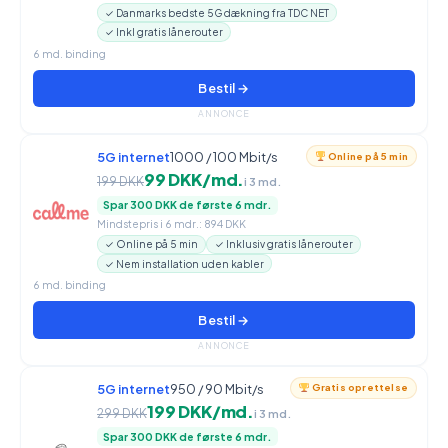
✓ Danmarks bedste 5G dækning fra TDC NET
✓ Inkl gratis lånerouter
6 md. binding
Bestil →
ANNONCE
5G internet
1000 / 100 Mbit/s
Online på 5 min
99 DKK/md.
199 DKK
i 3 md.
Spar 300 DKK de første 6 mdr.
Mindstepris i 6 mdr.: 894 DKK
✓ Online på 5 min
✓ Inklusiv gratis lånerouter
✓ Nem installation uden kabler
6 md. binding
Bestil →
ANNONCE
5G internet
950 / 90 Mbit/s
Gratis oprettelse
199 DKK/md.
299 DKK
i 3 md.
Spar 300 DKK de første 6 mdr.