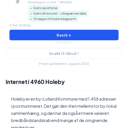
Mindstepris i 6 mdr.: 1.494 DKK
✓ Gratis oprettelse
✓ Gratis lånerouter - Ubegrænset data
✓ 30 dages tilfredshedsgaranti
6 md. binding
Bestil →
ANNONCE
Se alle 13 tilbud
Priser opdateret 6. august 2026
Internet i 4960 Holeby
Holeby er en by i Lolland Kommune med 1.458 adresser
i postnummeret. Det gør den til en mellemstor by i lokal
sammenhæng, og den har da også et mere varieret
bredbåndslandskab end mange af de omgivende,
mindre byer.