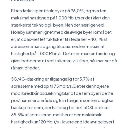
Fiberdækningen i Holeby er på 96,0%, og med en
maksimal hastighed på 1.000 Mbit/s er det klart den
stærkeste teknologi i byen. Men det særlige ved
Holeby sammenlignet med de øvrige byer i området
er, at coax-nettet faktisk er til stede her – 40,1% af
adresserne har adgang til coax med en maksimal
hastighed på 1.000 Mbit/s. Det er en markant andel og
giver beboerne et reelt alternativ til fiber, når man ser på
rå hastigheder.
5G/4G-dækning er tilgængelig for 5,7% af
adresserne med op til 75 Mbit/s. Det er den højeste
mobilbredbåndsdækning blandt de fem byer i dette
postnummerområde og kan fungere som en brugbar
backup for dem, der har brug for det. xDSL dækker
85,5% af adresserne, men her er den maksimale
hastighed kun 120 Mbit/s – lavere end i de øvrige byer i