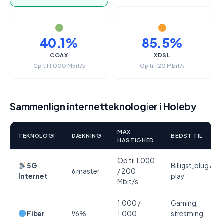
40.1%
85.5%
COAX
XDSL
Op til 1.000 Mbit/s
Op til 120 Mbit/s
Sammenlign internetteknologier i Holeby
MAX
TEKNOLOGI
DÆKNING
BEDST TIL
HASTIGHED
Op til 1.000
5G
Billigst, plug &
6 master
/ 200
Internet
play
Mbit/s
1.000 /
Gaming,
Fiber
96%
1.000
streaming,