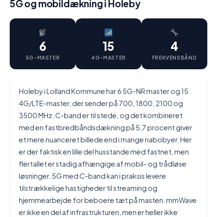
5G og mobildækning i Holeby
6
15
4
5G-MASTER
4G-MASTER
FREKVENSBÅND
Holeby i Lolland Kommune har 6 5G-NR master og 15
4G/LTE-master, der sender på 700, 1800, 2100 og
3500 MHz. C-band er til stede, og det kombineret
med en fastbredbåndsdækning på 5,7 procent giver
et mere nuanceret billede end i mange nabobyer. Her
er der faktisk en lille del husstande med fastnet, men
flertallet er stadig afhængige af mobil- og trådløse
løsninger. 5G med C-band kan i praksis levere
tilstrækkelige hastigheder til streaming og
hjemmearbejde for beboere tæt på masten. mmWave
er ikke en del af infrastrukturen, men er heller ikke