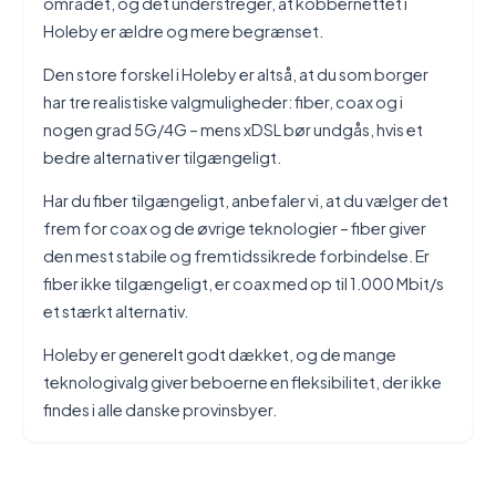
området, og det understreger, at kobbernettet i
Holeby er ældre og mere begrænset.
Den store forskel i Holeby er altså, at du som borger
har tre realistiske valgmuligheder: fiber, coax og i
nogen grad 5G/4G – mens xDSL bør undgås, hvis et
bedre alternativ er tilgængeligt.
Har du fiber tilgængeligt, anbefaler vi, at du vælger det
frem for coax og de øvrige teknologier – fiber giver
den mest stabile og fremtidssikrede forbindelse. Er
fiber ikke tilgængeligt, er coax med op til 1.000 Mbit/s
et stærkt alternativ.
Holeby er generelt godt dækket, og de mange
teknologivalg giver beboerne en fleksibilitet, der ikke
findes i alle danske provinsbyer.