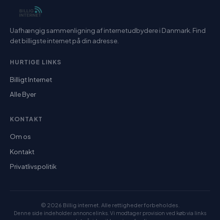
Uafhængig sammenligning af internetudbydere i Danmark. Find
det billigste internet på din adresse.
HURTIGE LINKS
Billigt Internet
Alle Byer
KONTAKT
Om os
Kontakt
Privatlivspolitik
© 2026 Billig internet. Alle rettigheder forbeholdes.
Denne side indeholder annoncelinks. Vi modtager provision ved køb via links