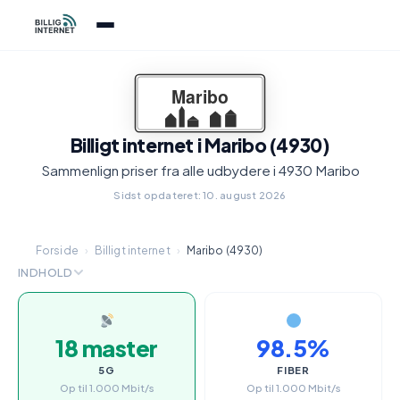
Billigt internet i Maribo (4930)
Sammenlign priser fra alle udbydere i 4930 Maribo
Sidst opdateret: 10. august 2026
Forside
›
Billigt internet
›
Maribo (4930)
INDHOLD
18 master
98.5%
5G
FIBER
Op til 1.000 Mbit/s
Op til 1.000 Mbit/s