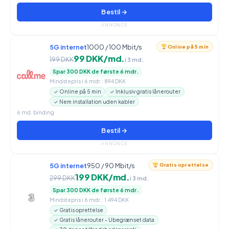
Bestil →
ANNONCE
5G internet
1000 / 100 Mbit/s
Online på 5 min
99 DKK/md.
199 DKK
i 3 md.
Spar 300 DKK de første 6 mdr.
Mindstepris i 6 mdr.: 894 DKK
✓ Online på 5 min
✓ Inklusiv gratis lånerouter
✓ Nem installation uden kabler
6 md. binding
Bestil →
ANNONCE
5G internet
950 / 90 Mbit/s
Gratis oprettelse
199 DKK/md.
299 DKK
i 3 md.
Spar 300 DKK de første 6 mdr.
Mindstepris i 6 mdr.: 1.494 DKK
✓ Gratis oprettelse
✓ Gratis lånerouter - Ubegrænset data