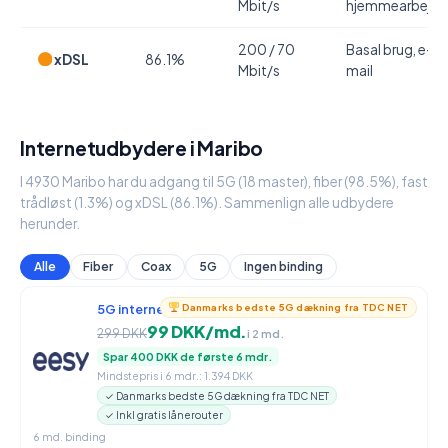
Mbit/s
hjemmearbejde
200 / 70
Basal brug, e-
xDSL
86.1%
Mbit/s
mail
Internetudbydere i Maribo
I 4930 Maribo har du adgang til 5G (18 master), fiber (98.5%), fast
trådløst (1.3%) og xDSL (86.1%). Sammenlign alle udbydere
herunder.
Alle
Fiber
Coax
5G
Ingen binding
5G internet
950 / 90 Mbit/s
Danmarks bedste 5G dækning fra TDC NET
99 DKK/md.
299 DKK
i 2 md.
Spar 400 DKK de første 6 mdr.
Mindstepris i 6 mdr.: 1.394 DKK
✓ Danmarks bedste 5G dækning fra TDC NET
✓ Inkl gratis lånerouter
6 md. binding