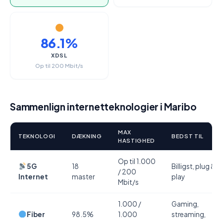
86.1%
XDSL
Op til 200 Mbit/s
Sammenlign internetteknologier i Maribo
MAX
TEKNOLOGI
DÆKNING
BEDST TIL
HASTIGHED
Op til 1.000
5G
18
Billigst, plug &
/ 200
Internet
master
play
Mbit/s
1.000 /
Gaming,
Fiber
98.5%
1.000
streaming,