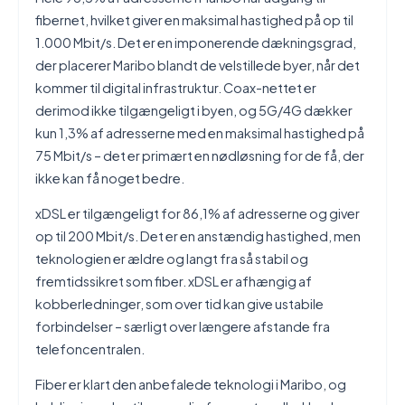
fibernet, hvilket giver en maksimal hastighed på op til
1.000 Mbit/s. Det er en imponerende dækningsgrad,
der placerer Maribo blandt de velstillede byer, når det
kommer til digital infrastruktur. Coax-nettet er
derimod ikke tilgængeligt i byen, og 5G/4G dækker
kun 1,3% af adresserne med en maksimal hastighed på
75 Mbit/s – det er primært en nødløsning for de få, der
ikke kan få noget bedre.
xDSL er tilgængeligt for 86,1% af adresserne og giver
op til 200 Mbit/s. Det er en anstændig hastighed, men
teknologien er ældre og langt fra så stabil og
fremtidssikret som fiber. xDSL er afhængig af
kobberledninger, som over tid kan give ustabile
forbindelser – særligt over længere afstande fra
telefoncentralen.
Fiber er klart den anbefalede teknologi i Maribo, og