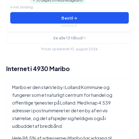
✓ 30 dages tilfredshedsgaranti
6 md. binding
Bestil →
ANNONCE
Se alle 13 tilbud
Priser opdateret 10. august 2026
Internet i 4930 Maribo
Maribo er den største by i Lolland Kommune og
fungerer som et naturligt centrum for handel og
offentlige tjenester på Lolland. Med knap 4.539
adresser i postnummeret er det en by af en vis
størrelse, og det afspejler sig heldigvis også i
udbuddet af bredbånd.
Hele 98,5% af adresserne i Maribo har adgang til