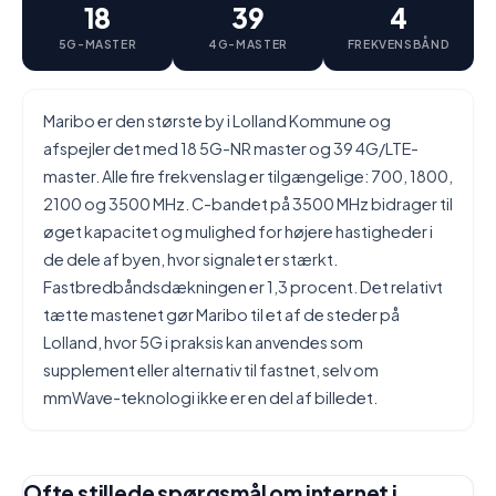
18
39
4
5G-MASTER
4G-MASTER
FREKVENSBÅND
Maribo er den største by i Lolland Kommune og
afspejler det med 18 5G-NR master og 39 4G/LTE-
master. Alle fire frekvenslag er tilgængelige: 700, 1800,
2100 og 3500 MHz. C-bandet på 3500 MHz bidrager til
øget kapacitet og mulighed for højere hastigheder i
de dele af byen, hvor signalet er stærkt.
Fastbredbåndsdækningen er 1,3 procent. Det relativt
tætte mastenet gør Maribo til et af de steder på
Lolland, hvor 5G i praksis kan anvendes som
supplement eller alternativ til fastnet, selv om
mmWave-teknologi ikke er en del af billedet.
Ofte stillede spørgsmål om internet i