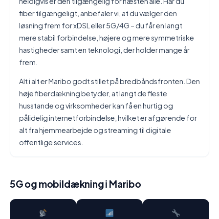
heldigvis er den tilgængelig for næsten alle. Har du
fiber tilgængeligt, anbefaler vi, at du vælger den
løsning frem for xDSL eller 5G/4G – du får en langt
mere stabil forbindelse, højere og mere symmetriske
hastigheder samt en teknologi, der holder mange år
frem.
Alt i alt er Maribo godt stillet på bredbåndsfronten. Den
høje fiberdækning betyder, at langt de fleste
husstande og virksomheder kan få en hurtig og
pålidelig internetforbindelse, hvilket er afgørende for
alt fra hjemmearbejde og streaming til digitale
offentlige services.
5G og mobildækning i Maribo