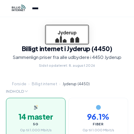
Billigt internet i Jyderup (4450)
Sammenlign priser fra alle udbydere i 4450 Jyderup
Sidst opdateret: 8. august 2026
Forside
›
Billigt internet
›
Jyderup (4450)
INDHOLD
14 master
96.1%
5G
FIBER
Op til 1.000 Mbit/s
Op til 1.000 Mbit/s