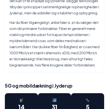
det kan ofte afspejle sig i priserne. Begge teknologier
tilbyder i princippet sammenlignelige tophastigheder i
Jyderup, men de adskiller sig i stabilitet og opbygning.
Har du fiber tilgængeligt, anbefaler vi, at du vælger det
som din primære forbindelse. Fiber er generelt mere
stabil og mindre udsat for kapacitetsproblemer i
myldretiden end coax, som deles med naboer i
nærområdet. Har du ikke fiber til rådighed, er coax med
1000 Mbit/s et stærkt alternativ. xDSL med 200 Mbit/s
er tilstrækkeligt til lettere brug, men vil hurtigt føles
begrænsende, hvis flere brugere deler forbindelsen.
5G og mobildækning i Jyderup
14
31
5