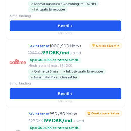
✓ Danmarks bedste 5G dækning fra TDC NET
✓ Inkl gratis lånerouter
6 md. binding
Bestil →
ANNONCE
5G internet
1000 / 100 Mbit/s
Online på 5 min
99 DKK/md.
199 DKK
i 3 md.
Spar 300 DKK de første 6 mdr.
Mindstepris i 6 mdr.: 894 DKK
✓ Online på 5 min
✓ Inklusiv gratis lånerouter
✓ Nem installation uden kabler
6 md. binding
Bestil →
ANNONCE
5G internet
950 / 90 Mbit/s
Gratis oprettelse
199 DKK/md.
299 DKK
i 3 md.
Spar 300 DKK de første 6 mdr.