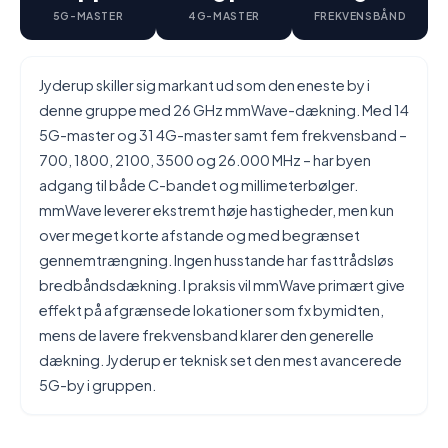
5G-MASTER
4G-MASTER
FREKVENSBÅND
Jyderup skiller sig markant ud som den eneste by i
denne gruppe med 26 GHz mmWave-dækning. Med 14
5G-master og 31 4G-master samt fem frekvensband –
700, 1800, 2100, 3500 og 26.000 MHz – har byen
adgang til både C-bandet og millimeterbølger.
mmWave leverer ekstremt høje hastigheder, men kun
over meget korte afstande og med begrænset
gennemtrængning. Ingen husstande har fasttrådsløs
bredbåndsdækning. I praksis vil mmWave primært give
effekt på afgrænsede lokationer som fx bymidten,
mens de lavere frekvensband klarer den generelle
dækning. Jyderup er teknisk set den mest avancerede
5G-by i gruppen.