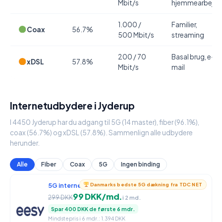
Mbit/s
hjemmearbejde
1.000 /
Familier,
Coax
56.7%
500 Mbit/s
streaming
200 / 70
Basal brug, e-
xDSL
57.8%
Mbit/s
mail
Internetudbydere i Jyderup
I 4450 Jyderup har du adgang til 5G (14 master), fiber (96.1%),
coax (56.7%) og xDSL (57.8%). Sammenlign alle udbydere
herunder.
Alle
Fiber
Coax
5G
Ingen binding
5G internet
950 / 90 Mbit/s
Danmarks bedste 5G dækning fra TDC NET
99 DKK/md.
299 DKK
i 2 md.
Spar 400 DKK de første 6 mdr.
Mindstepris i 6 mdr.: 1.394 DKK