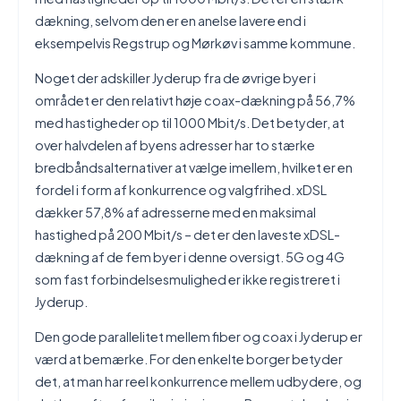
dækning, selvom den er en anelse lavere end i
eksempelvis Regstrup og Mørkøv i samme kommune.
Noget der adskiller Jyderup fra de øvrige byer i
området er den relativt høje coax-dækning på 56,7%
med hastigheder op til 1000 Mbit/s. Det betyder, at
over halvdelen af byens adresser har to stærke
bredbåndsalternativer at vælge imellem, hvilket er en
fordel i form af konkurrence og valgfrihed. xDSL
dækker 57,8% af adresserne med en maksimal
hastighed på 200 Mbit/s – det er den laveste xDSL-
dækning af de fem byer i denne oversigt. 5G og 4G
som fast forbindelsesmulighed er ikke registreret i
Jyderup.
Den gode parallelitet mellem fiber og coax i Jyderup er
værd at bemærke. For den enkelte borger betyder
det, at man har reel konkurrence mellem udbydere, og