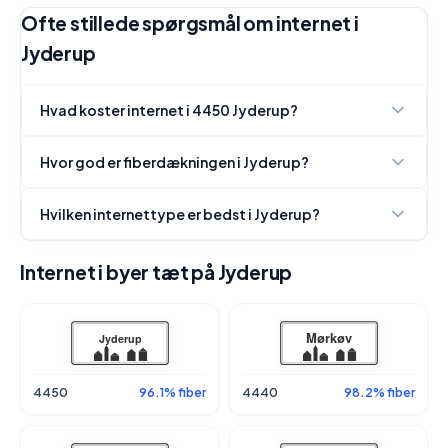
Ofte stillede spørgsmål om internet i
Jyderup
Hvad koster internet i 4450 Jyderup?
Hvor god er fiberdækningen i Jyderup?
Hvilken internettype er bedst i Jyderup?
Internet i byer tæt på Jyderup
4450
96.1% fiber
4440
98.2% fiber