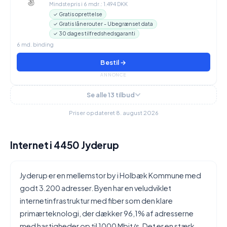
Mindstepris i 6 mdr.: 1.494 DKK
✓ Gratis oprettelse
✓ Gratis lånerouter - Ubegrænset data
✓ 30 dages tilfredshedsgaranti
6 md. binding
Bestil →
ANNONCE
Se alle 13 tilbud
Priser opdateret 8. august 2026
Internet i 4450 Jyderup
Jyderup er en mellemstor by i Holbæk Kommune med
godt 3.200 adresser. Byen har en veludviklet
internetinfrastruktur med fiber som den klare
primærteknologi, der dækker 96,1% af adresserne
med hastigheder op til 1000 Mbit/s. Det er en stærk