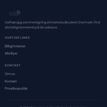
Uafhængig sammenligning af internetudbydere i Danmark. Find
det billigste internet på din adresse.
HURTIGE LINKS
Billigt Internet
Alle Byer
KONTAKT
Om os
Kontakt
Privatlivspolitik
© 2026 Billig internet. Alle rettigheder forbeholdes.