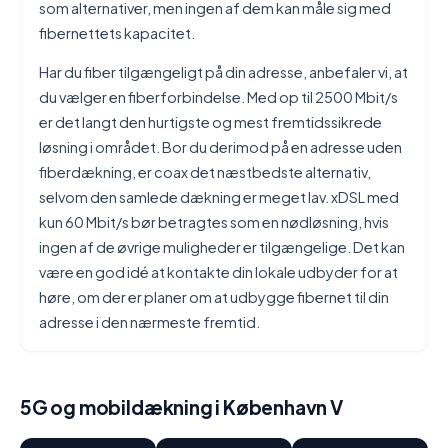
som alternativer, men ingen af dem kan måle sig med
fibernettets kapacitet.
Har du fiber tilgængeligt på din adresse, anbefaler vi, at
du vælger en fiberforbindelse. Med op til 2500 Mbit/s
er det langt den hurtigste og mest fremtidssikrede
løsning i området. Bor du derimod på en adresse uden
fiberdækning, er coax det næstbedste alternativ,
selvom den samlede dækning er meget lav. xDSL med
kun 60 Mbit/s bør betragtes som en nødløsning, hvis
ingen af de øvrige muligheder er tilgængelige. Det kan
være en god idé at kontakte din lokale udbyder for at
høre, om der er planer om at udbygge fibernet til din
adresse i den nærmeste fremtid.
5G og mobildækning i København V