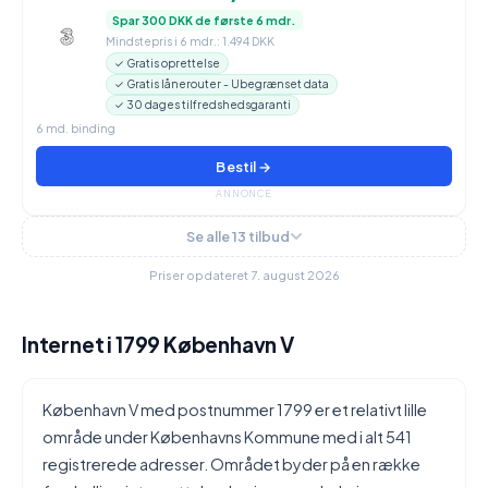
Spar 300 DKK de første 6 mdr.
Mindstepris i 6 mdr.: 1.494 DKK
✓ Gratis oprettelse
✓ Gratis lånerouter - Ubegrænset data
✓ 30 dages tilfredshedsgaranti
6 md. binding
Bestil →
ANNONCE
Se alle 13 tilbud
Priser opdateret 7. august 2026
Internet i 1799 København V
København V med postnummer 1799 er et relativt lille
område under Københavns Kommune med i alt 541
registrerede adresser. Området byder på en række