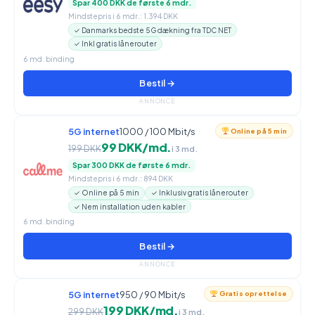
Spar 400 DKK de første 6 mdr.
Mindstepris i 6 mdr.: 1.394 DKK
✓ Danmarks bedste 5G dækning fra TDC NET
✓ Inkl gratis lånerouter
6 md. binding
Bestil →
ANNONCE
5G internet
1000 / 100 Mbit/s
Online på 5 min
99 DKK/md.
199 DKK
i 3 md.
Spar 300 DKK de første 6 mdr.
Mindstepris i 6 mdr.: 894 DKK
✓ Online på 5 min
✓ Inklusiv gratis lånerouter
✓ Nem installation uden kabler
6 md. binding
Bestil →
ANNONCE
5G internet
950 / 90 Mbit/s
Gratis oprettelse
199 DKK/md.
299 DKK
i 3 md.