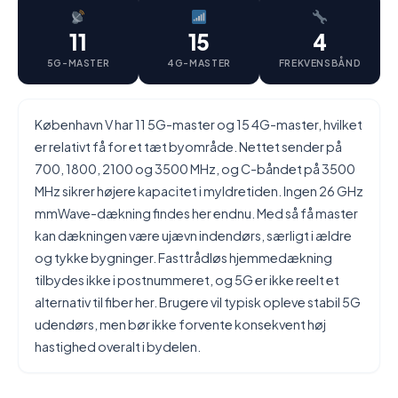
11
15
4
5G-MASTER
4G-MASTER
FREKVENSBÅND
København V har 11 5G-master og 15 4G-master, hvilket
er relativt få for et tæt byområde. Nettet sender på
700, 1800, 2100 og 3500 MHz, og C-båndet på 3500
MHz sikrer højere kapacitet i myldretiden. Ingen 26 GHz
mmWave-dækning findes her endnu. Med så få master
kan dækningen være ujævn indendørs, særligt i ældre
og tykke bygninger. Fasttrådløs hjemmedækning
tilbydes ikke i postnummeret, og 5G er ikke reelt et
alternativ til fiber her. Brugere vil typisk opleve stabil 5G
udendørs, men bør ikke forvente konsekvent høj
hastighed overalt i bydelen.