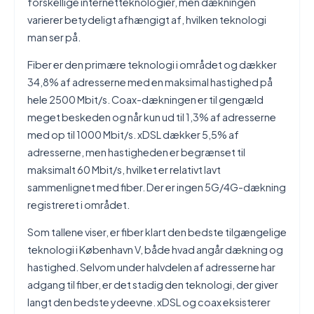
forskellige internetteknologier, men dækningen
varierer betydeligt afhængigt af, hvilken teknologi
man ser på.
Fiber er den primære teknologi i området og dækker
34,8% af adresserne med en maksimal hastighed på
hele 2500 Mbit/s. Coax-dækningen er til gengæld
meget beskeden og når kun ud til 1,3% af adresserne
med op til 1000 Mbit/s. xDSL dækker 5,5% af
adresserne, men hastigheden er begrænset til
maksimalt 60 Mbit/s, hvilket er relativt lavt
sammenlignet med fiber. Der er ingen 5G/4G-dækning
registreret i området.
Som tallene viser, er fiber klart den bedste tilgængelige
teknologi i København V, både hvad angår dækning og
hastighed. Selvom under halvdelen af adresserne har
adgang til fiber, er det stadig den teknologi, der giver
langt den bedste ydeevne. xDSL og coax eksisterer