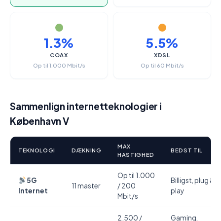
1.3%
5.5%
COAX
XDSL
Op til 1.000 Mbit/s
Op til 60 Mbit/s
Sammenlign internetteknologier i
København V
MAX
TEKNOLOGI
DÆKNING
BEDST TIL
HASTIGHED
Op til 1.000
5G
Billigst, plug &
11 master
/ 200
Internet
play
Mbit/s
2.500 /
Gaming,