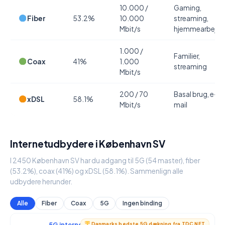
10.000 /
Gaming,
Fiber
53.2%
10.000
streaming,
Mbit/s
hjemmearbejde
1.000 /
Familier,
Coax
41%
1.000
streaming
Mbit/s
200 / 70
Basal brug, e-
xDSL
58.1%
Mbit/s
mail
Internetudbydere i København SV
I 2450 København SV har du adgang til 5G (54 master), fiber
(53.2%), coax (41%) og xDSL (58.1%). Sammenlign alle
udbydere herunder.
Alle
Fiber
Coax
5G
Ingen binding
5G internet
950 / 90 Mbit/s
Danmarks bedste 5G dækning fra TDC NET