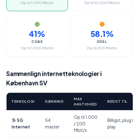
Op til 1.000 Mbit/s
Op til 10.000 Mbit/s
41%
58.1%
COAX
XDSL
Op til 1.000 Mbit/s
Op til 200 Mbit/s
Sammenlign internetteknologier i
København SV
MAX
TEKNOLOGI
DÆKNING
BEDST TIL
HASTIGHED
Op til 1.000
5G
54
Billigst, plug &
/ 200
Internet
master
play
Mbit/s