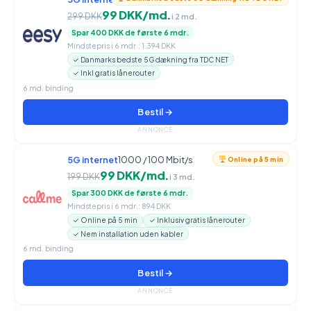
99 DKK/md.
299 DKK
i 2 md.
Spar 400 DKK de første 6 mdr.
Mindstepris i 6 mdr.: 1.394 DKK
✓ Danmarks bedste 5G dækning fra TDC NET
✓ Inkl gratis lånerouter
6 md. binding
Bestil →
ANNONCE
5G internet
1000 / 100 Mbit/s
Online på 5 min
99 DKK/md.
199 DKK
i 3 md.
Spar 300 DKK de første 6 mdr.
Mindstepris i 6 mdr.: 894 DKK
✓ Online på 5 min
✓ Inklusiv gratis lånerouter
✓ Nem installation uden kabler
6 md. binding
Bestil →
ANNONCE