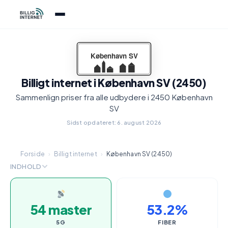
Billigt internet i København SV (2450)
Sammenlign priser fra alle udbydere i 2450 København
SV
Sidst opdateret: 6. august 2026
Forside
›
Billigt internet
›
København SV (2450)
INDHOLD
54 master
53.2%
5G
FIBER