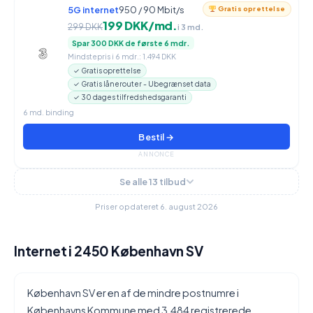
5G internet
950 / 90 Mbit/s
Gratis oprettelse
199 DKK/md.
299 DKK
i 3 md.
Spar 300 DKK de første 6 mdr.
Mindstepris i 6 mdr.: 1.494 DKK
✓ Gratis oprettelse
✓ Gratis lånerouter - Ubegrænset data
✓ 30 dages tilfredshedsgaranti
6 md. binding
Bestil →
ANNONCE
Se alle 13 tilbud
Priser opdateret 6. august 2026
Internet i 2450 København SV
København SV er en af de mindre postnumre i
Københavns Kommune med 3.484 registrerede