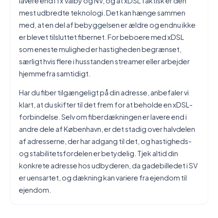
lavere end i fx Valby og NV, og at xDSL faktisk er den
mest udbredte teknologi. Det kan hænge sammen
med, at en del af bebyggelsen er ældre og endnu ikke
er blevet tilsluttet fibernet. For beboere med xDSL
som eneste mulighed er hastigheden begrænset,
særligt hvis flere i husstanden streamer eller arbejder
hjemmefra samtidigt.
Har du fiber tilgængeligt på din adresse, anbefaler vi
klart, at du skifter til det frem for at beholde en xDSL-
forbindelse. Selv om fiberdækningen er lavere end i
andre dele af København, er det stadig over halvdelen
af adresserne, der har adgang til det, og hastigheds-
og stabilitetsfordelen er betydelig. Tjek altid din
konkrete adresse hos udbyderen, da gadebilledet i SV
er uensartet, og dækning kan variere fra ejendom til
ejendom.