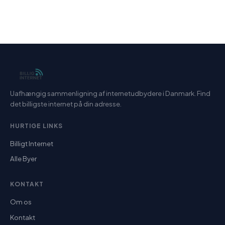
Uafhængig sammenligning af internetudbydere i Danmark. Find
det billigste internet på din adresse.
HURTIGE LINKS
Billigt Internet
Alle Byer
KONTAKT
Om os
Kontakt