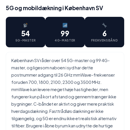
5G og mobildækning i København SV
54
99
6
5G-MASTER
4G-MASTER
FREKVENSBÅND
København SV råder over 54 5G-master og 99 4G-
master, og ligesom naboen i syd har dette
postnummer adgang til 26 GHz mmWave-frekvenser
foruden 700, 1800, 2100, 2300 og 3500 MHz.
mmWave kan levere meget høje hastigheder, men
fungerer kun på kort afstand og gennemtrænger ikke
bygninger. C-båndet er aktivt og giver mere praktisk
hverdagsdækning. Fasttrådløs dækning er ikke
tilgængelig, og 5G er endnu ikke et realistisk alternativ
til fiber. Brugere i åbne byrum kan udnytte de hurtige