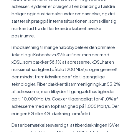
adresser. Bydelen er præget af en blanding af ældre
boliger og industriarealer under omdannelse, og det
sætter sit præg på internetsituationen, som skiller sig
markant ud fra de fleste andre københavnske
postnumre.
I modsætning til mange nabobydele er den primære
teknologi i København SV ikke fiber, men derimod
xDSL, som dækker 58,1% af adresserne. xDSL har en
maksimal hastighed på blot 200 Mbit/s og er generelt
den mindst fremtidssikrede af de tilgængelige
teknologier. Fiber dækker til sammenligning kun 53,2%
af adresserne, men tilbyder til gengæld hastigheder
op til 10.000 Mbit/s. Coax er tilgængeligt for 41,0% af
adresserne med en tophastighed på 1.000 Mbit/s. Der
er ingen 5G eller 4G-dækning i området.
Det er bemærkelsesværdigt, at fiberdækningen i SV er