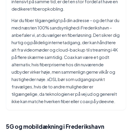
intensivt på samme tid, er det en stor fordel at have en
dedikeret fiberopkobling.
Har du fiber tilgængeligt på din adresse – og det har du
med næsten 100% sandsynlighed i Frederikshavn –
anbefaler vi, at du vælger en fiberløsning. Det sikrer dig
hurtig og pålidelig internetadgang, der kan håndtere
alt fra videomøder og cloud-backup til streaming i 4K
på flere skærme samtidig. Coax kan være et godt
alternativ, hvis fiberpriserne hos din nuværende
udbyder virker høje, men sammenlign gerne vilkår og
hastigheder nøje. xDSL bør som udgangspunkt
fravælges, hvis de to andre muligheder er
tilgængelige, da teknologien er på vej ud og generelt
ikke kan matche hverken fiber eller coax på ydeevne.
5G og mobildækning i Frederikshavn