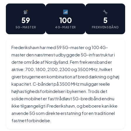
59
100
5
5G-MASTER
4G-MASTER
FREKVENSBÅND
Frederikshavn har med 59 5G-master og 100 4G-
master den næstmest udbyggede 5G-infrastruktur i
dette område af Nordjylland. Fem frekvensband er
aktive: 700, 1800, 2100, 2300 og 3500 MHz, hvilket
giver brugerne en kombination af bred dækning og høj
kapacitet. C-båndet på 3500 MHz muliggør reelle
højhastighedsforbindelser i bykernen. Trods det
solide mobilnet er fasttrådløst 5G-bredbånd endnu
ikke tilgængeligt i Frederikshavn, og beboere kan ikke
anvende 5G som direkte erstatning for en traditionel
fastnetforbindelse.