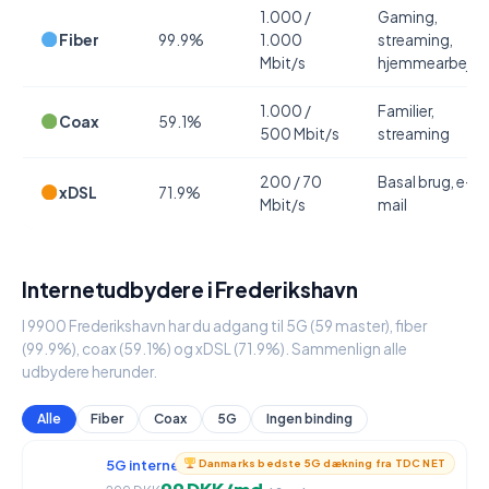
1.000 /
Gaming,
Fiber
99.9%
1.000
streaming,
Mbit/s
hjemmearbejde
1.000 /
Familier,
Coax
59.1%
500 Mbit/s
streaming
200 / 70
Basal brug, e-
xDSL
71.9%
Mbit/s
mail
Internetudbydere i Frederikshavn
I 9900 Frederikshavn har du adgang til 5G (59 master), fiber
(99.9%), coax (59.1%) og xDSL (71.9%). Sammenlign alle
udbydere herunder.
Alle
Fiber
Coax
5G
Ingen binding
5G internet
950 / 90 Mbit/s
Danmarks bedste 5G dækning fra TDC NET