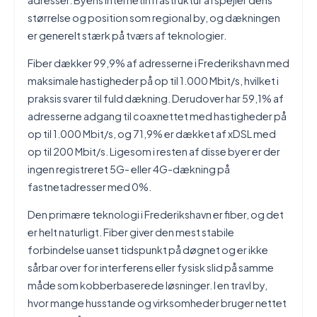
adresser. Byens internetinfrastruktur afspejler dens
størrelse og position som regional by, og dækningen
er generelt stærk på tværs af teknologier.
Fiber dækker 99,9% af adresserne i Frederikshavn med
maksimale hastigheder på op til 1.000 Mbit/s, hvilket i
praksis svarer til fuld dækning. Derudover har 59,1% af
adresserne adgang til coaxnettet med hastigheder på
op til 1.000 Mbit/s, og 71,9% er dækket af xDSL med
op til 200 Mbit/s. Ligesom i resten af disse byer er der
ingen registreret 5G- eller 4G-dækning på
fastnetadresser med 0%.
Den primære teknologi i Frederikshavn er fiber, og det
er helt naturligt. Fiber giver den mest stabile
forbindelse uanset tidspunkt på døgnet og er ikke
sårbar over for interferens eller fysisk slid på samme
måde som kobberbaserede løsninger. I en travl by,
hvor mange husstande og virksomheder bruger nettet