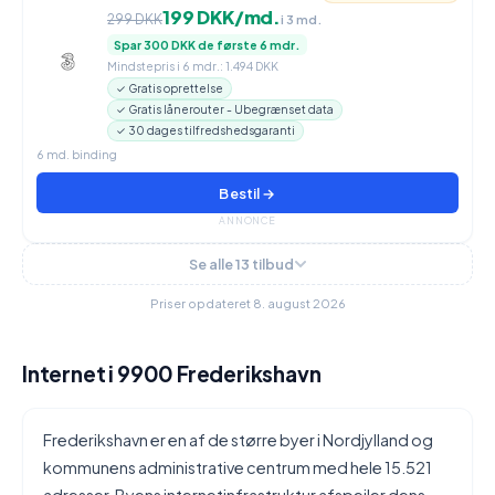
199 DKK/md.
299 DKK
i 3 md.
Spar 300 DKK de første 6 mdr.
Mindstepris i 6 mdr.: 1.494 DKK
✓ Gratis oprettelse
✓ Gratis lånerouter - Ubegrænset data
✓ 30 dages tilfredshedsgaranti
6 md. binding
Bestil →
ANNONCE
Se alle 13 tilbud
Priser opdateret 8. august 2026
Internet i 9900 Frederikshavn
Frederikshavn er en af de større byer i Nordjylland og
kommunens administrative centrum med hele 15.521