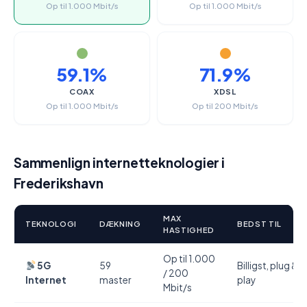
Op til 1.000 Mbit/s
Op til 1.000 Mbit/s
59.1%
71.9%
COAX
XDSL
Op til 1.000 Mbit/s
Op til 200 Mbit/s
Sammenlign internetteknologier i
Frederikshavn
MAX
TEKNOLOGI
DÆKNING
BEDST TIL
HASTIGHED
Op til 1.000
5G
59
Billigst, plug &
/ 200
Internet
master
play
Mbit/s