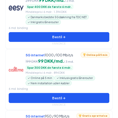
99 DKK/md.
299 DKK
i 2 md.
Spar 400 DKK de første 6 mdr.
Mindstepris i 6 mdr.: 1.394 DKK
✓ Danmarks bedste 5G dækning fra TDC NET
✓ Inkl gratis lånerouter
6 md. binding
Bestil →
ANNONCE
5G internet
1000 / 100 Mbit/s
Online på 5 min
99 DKK/md.
199 DKK
i 3 md.
Spar 300 DKK de første 6 mdr.
Mindstepris i 6 mdr.: 894 DKK
✓ Online på 5 min
✓ Inklusiv gratis lånerouter
✓ Nem installation uden kabler
6 md. binding
Bestil →
ANNONCE
5G internet
950 / 90 Mbit/s
Gratis oprettelse