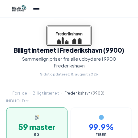
Billigt internet i Frederikshavn (9900)
Sammenlign priser fra alle udbydere i 9900
Frederikshavn
Sidst opdateret: 8. august 2026
Forside
›
Billigt internet
›
Frederikshavn (9900)
INDHOLD
59 master
99.9%
5G
FIBER