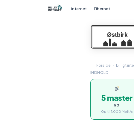
Internet
Fibernet
Forside
›
Billigt int
INDHOLD
5 master
5G
Op til 1.000 Mbit/s