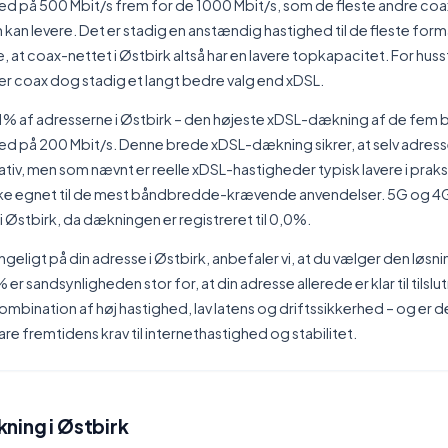
ed på 500 Mbit/s frem for de 1000 Mbit/s, som de fleste andre coax
an levere. Det er stadig en anstændig hastighed til de fleste form
at coax-nettet i Østbirk altså har en lavere topkapacitet. For hus
er coax dog stadig et langt bedre valg end xDSL.
% af adresserne i Østbirk – den højeste xDSL-dækning af de fem 
d på 200 Mbit/s. Denne brede xDSL-dækning sikrer, at selv adresser
nativ, men som nævnt er reelle xDSL-hastigheder typisk lavere i praks
kke egnet til de mest båndbredde-krævende anvendelser. 5G og 4G 
i Østbirk, da dækningen er registreret til 0,0%.
ngeligt på din adresse i Østbirk, anbefaler vi, at du vælger den løsn
r sandsynligheden stor for, at din adresse allerede er klar til tilslut
mbination af høj hastighed, lav latens og driftssikkerhed – og er de
are fremtidens krav til internethastighed og stabilitet.
ning i Østbirk