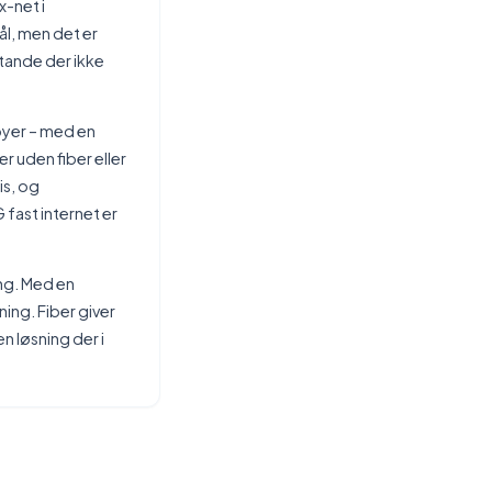
-net i
ål, men det er
stande der ikke
byer – med en
 uden fiber eller
is, og
fast internet er
ing. Med en
ning. Fiber giver
n løsning der i