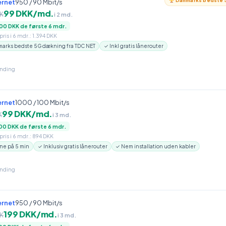
Danmarks bedste 5
ernet
950 / 90 Mbit/s
99 DKK/md.
K
i 2 md.
00 DKK de første 6 mdr.
ris i 6 mdr.: 1.394 DKK
arks bedste 5G dækning fra TDC NET
✓ Inkl gratis lånerouter
inding
ernet
1000 / 100 Mbit/s
99 DKK/md.
K
i 3 md.
00 DKK de første 6 mdr.
ris i 6 mdr.: 894 DKK
ne på 5 min
✓ Inklusiv gratis lånerouter
✓ Nem installation uden kabler
inding
ernet
950 / 90 Mbit/s
199 DKK/md.
K
i 3 md.