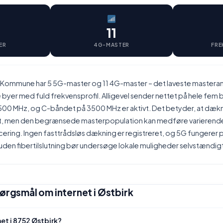
11
ER
4G-MASTER
FRE
s Kommune har 5 5G-master og 11 4G-master – det laveste masteran
yer med fuld frekvensprofil. Alligevel sender nettet på hele fem 
00 MHz, og C-båndet på 3500 MHz er aktivt. Det betyder, at dæk
, men den begrænsede masterpopulation kan medføre varierende 
ering. Ingen fasttrådsløs dækning er registreret, og 5G fungerer p
uden fibertilslutning bør undersøge lokale muligheder selvstændig
pørgsmål om internet i Østbirk
et i 8752 Østbirk?