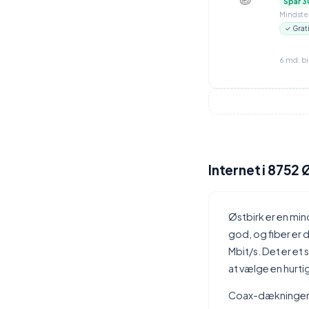
Spar 3
Mindstep
✓ Grat
6 md. b
Internet i 8752 
Østbirk er en mi
god, og fiber er
Mbit/s. Det er et
at vælge en hurtig
Coax-dækningen i 