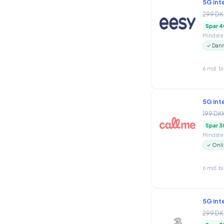
5G int
299 DK
Spar 4
Mindstep
✓ Danm
6 md. b
5G int
199 DK
Spar 3
Mindstep
✓ Onli
6 md. b
5G int
299 DK