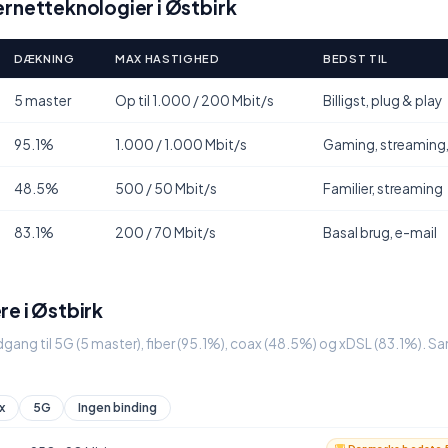
rnetteknologier i Østbirk
DÆKNING
MAX HASTIGHED
BEDST TIL
5 master
Op til 1.000 / 200 Mbit/s
Billigst, plug & play
95.1%
1.000 / 1.000 Mbit/s
Gaming, streaming
48.5%
500 / 50 Mbit/s
Familier, streaming
83.1%
200 / 70 Mbit/s
Basal brug, e-mail
e i Østbirk
dgang til 5G (5 master), fiber (95.1%), coax (48.5%) og xDSL (83.1%). S
x
5G
Ingen binding