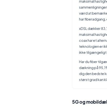
maksimal hastigh
sammenligningen k
værd at bemærke, 
har fiberadgang, 
xDSL dækker 83,1
maksimal hastighe
coax har et alter
teknologien er i
ikke tilgængeligt 
Har du fiber tilgæ
dækning på 95,1% e
dig den bedste ko
størst grad kan kl
5G og mobildæk