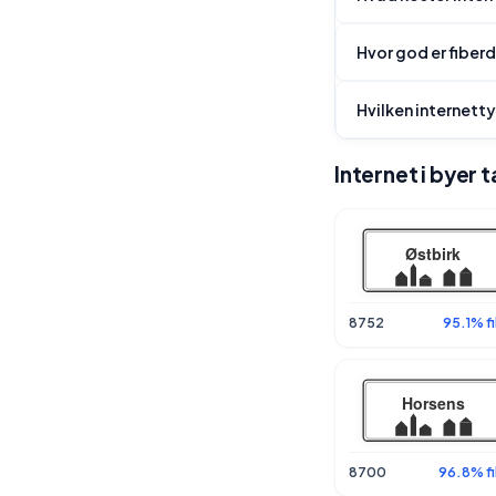
Hvor god er fiber
Hvilken internetty
Internet i byer 
8752
95.1% f
8700
96.8% fi