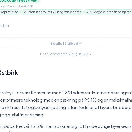
00 DKK de første 6 mdr.
ris i 6 mdr.: 1.494 DKK
is oprettelse
✓ Gratis lånerouter - Ubegrænset data
✓ 30 dages tilfredshedsgaran
inding
Se alle 13 tilbud
Priser opdateret 8. august 2026
Østbirk
ndre by i Horsens Kommune med 1.891 adresser. Internetdækningen h
 den primære teknologi med en dækning på 95,1% og en maksimal 
 stærkt resultat og betyder, at langt størstedelen af byens beboere
 og stabil fiberløsning.
Østbirk er på 48,5%, men adskiller sig lidt fra de øvrige byer ved a