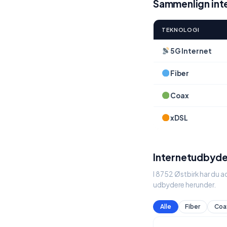
Sammenlign inte
TEKNOLOGI
5G Internet
Fiber
Coax
xDSL
Internetudbyder
I 8752 Østbirk har du a
udbydere herunder.
Alle
Fiber
Coa