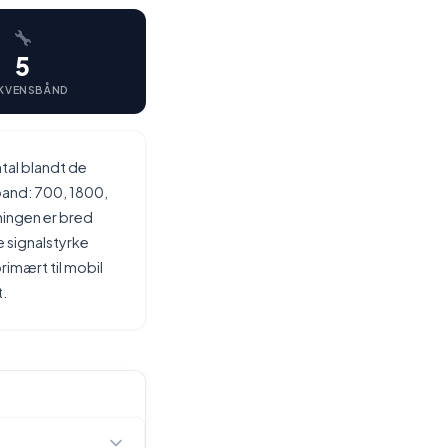
5
KVENSBÅND
tal blandt de
band: 700, 1800,
ningen er bred
signalstyrke
rimært til mobil
t.