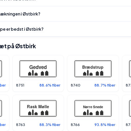
dækningen i Østbirk?
pe er bedst i Østbirk?
tæt på Østbirk
iber
8751
88.6% fiber
8740
88.7% fiber
87
ber
8763
88.3% fiber
8766
93.8% fiber
87