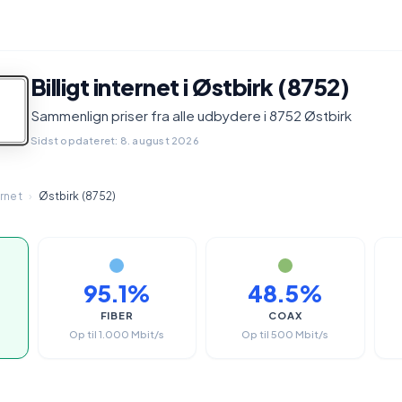
Billigt internet i Østbirk (8752)
Sammenlign priser fra alle udbydere i 8752 Østbirk
Sidst opdateret: 8. august 2026
ernet
›
Østbirk (8752)
95.1%
48.5%
FIBER
COAX
Op til 1.000 Mbit/s
Op til 500 Mbit/s