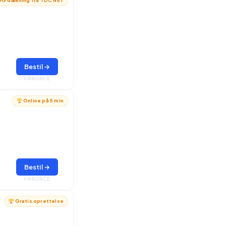
G dækning fra TDC NET
Bestil →
ANNONCE
Online på 5 min
Bestil →
ANNONCE
Gratis oprettelse