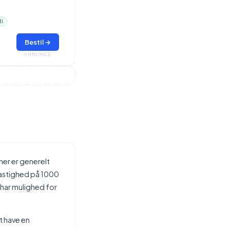
ti
Bestil →
ANNONCE
er er generelt
hastighed på 1000
 har mulighed for
t have en