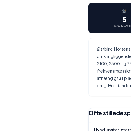
5
5G-MAST
Østbirk i Horsen
omkringliggende b
2100, 2300 og 35
frekvensmæssigt
afhængigt af plac
brug. Husstande 
Ofte stillede s
Hvad koster intern