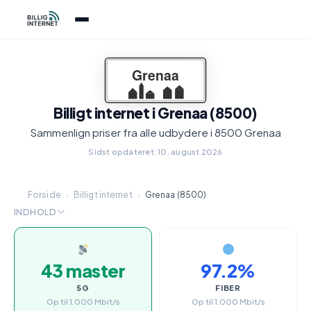
Billigt internet i Grenaa (8500)
Sammenlign priser fra alle udbydere i 8500 Grenaa
Sidst opdateret: 10. august 2026
Forside
›
Billigt internet
›
Grenaa (8500)
INDHOLD
43 master
97.2%
5G
FIBER
Op til 1.000 Mbit/s
Op til 1.000 Mbit/s