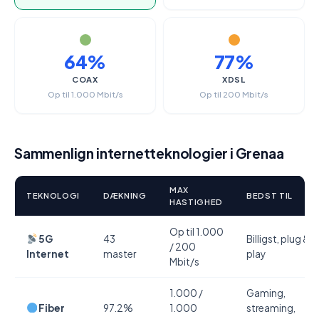
64%
77%
COAX
XDSL
Op til 1.000 Mbit/s
Op til 200 Mbit/s
Sammenlign internetteknologier i Grenaa
MAX
TEKNOLOGI
DÆKNING
BEDST TIL
HASTIGHED
Op til 1.000
5G
43
Billigst, plug &
/ 200
Internet
master
play
Mbit/s
1.000 /
Gaming,
Fiber
97.2%
1.000
streaming,