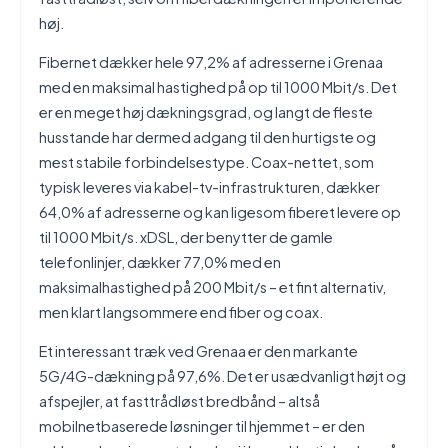
høj.
Fibernet dækker hele 97,2% af adresserne i Grenaa
med en maksimal hastighed på op til 1000 Mbit/s. Det
er en meget høj dækningsgrad, og langt de fleste
husstande har dermed adgang til den hurtigste og
mest stabile forbindelsestype. Coax-nettet, som
typisk leveres via kabel-tv-infrastrukturen, dækker
64,0% af adresserne og kan ligesom fiberet levere op
til 1000 Mbit/s. xDSL, der benytter de gamle
telefonlinjer, dækker 77,0% med en
maksimalhastighed på 200 Mbit/s – et fint alternativ,
men klart langsommere end fiber og coax.
Et interessant træk ved Grenaa er den markante
5G/4G-dækning på 97,6%. Det er usædvanligt højt og
afspejler, at fasttrådløst bredbånd – altså
mobilnetbaserede løsninger til hjemmet – er den