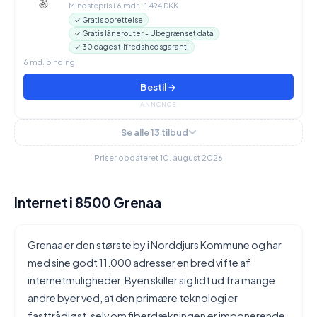
Mindstepris i 6 mdr.: 1.494 DKK
✓ Gratis oprettelse
✓ Gratis lånerouter - Ubegrænset data
✓ 30 dages tilfredshedsgaranti
6 md. binding
Bestil →
ANNONCE
Se alle 13 tilbud
Priser opdateret 10. august 2026
Internet i 8500 Grenaa
Grenaa er den største by i Norddjurs Kommune og har
med sine godt 11.000 adresser en bred vifte af
internetmuligheder. Byen skiller sig lidt ud fra mange
andre byer ved, at den primære teknologi er
fasttrådløst, selv om fiberdækningen er imponerende