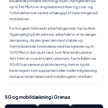
erklærede primære teknologi i byen. Hastigheden på
op til 346 Mbit/s er dog lavere end fiber og coax, og
forbindelsen kan variere afhængigt af belastningen på
mobilnettet.
For borgere i Grenaa er anbefalingen klar: Har du fiber
tilgængeligt på din adresse, anbefaler vi, at du vælger
den løsning, da den giver den mest stabile og
fremtidssikrede forbindelse med hastigheder op til
1000 Mbit/s. Bor du et sted, hvor fiber endnu ikke er
ført frem, er coax et stærkt alternativ. Fasttrådløst via
5G/4G kan være en praktisk løsning, men er typisk
bedst egnet som supplement eller midlertidig løsning,
da kapaciteten deles med mobilbrugere i området.
5G og mobildækning i Grenaa