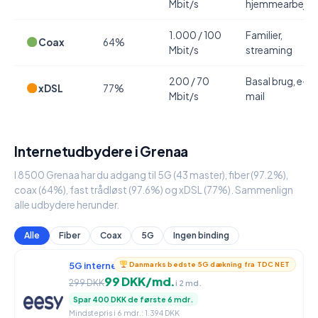
Mbit/s
hjemmearbejde
1.000 / 100
Familier,
Coax
64%
Mbit/s
streaming
200 / 70
Basal brug, e-
xDSL
77%
Mbit/s
mail
Internetudbydere i Grenaa
I 8500 Grenaa har du adgang til 5G (43 master), fiber (97.2%),
coax (64%), fast trådløst (97.6%) og xDSL (77%). Sammenlign
alle udbydere herunder.
Alle
Fiber
Coax
5G
Ingen binding
5G internet
950 / 90 Mbit/s
Danmarks bedste 5G dækning fra TDC NET
99 DKK/md.
299 DKK
i 2 md.
Spar 400 DKK de første 6 mdr.
Mindstepris i 6 mdr.: 1.394 DKK