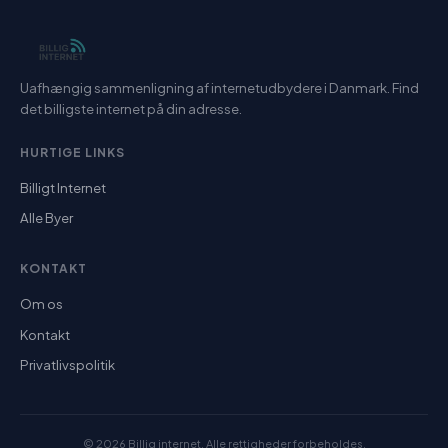
Uafhængig sammenligning af internetudbydere i Danmark. Find
det billigste internet på din adresse.
HURTIGE LINKS
Billigt Internet
Alle Byer
KONTAKT
Om os
Kontakt
Privatlivspolitik
© 2026 Billig internet. Alle rettigheder forbeholdes.