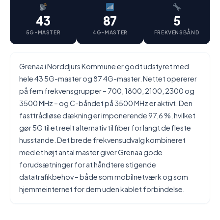
43
87
5
5G-MASTER
4G-MASTER
FREKVENSBÅND
Grenaa i Norddjurs Kommune er godt udstyret med
hele 43 5G-master og 87 4G-master. Nettet opererer
på fem frekvensgrupper – 700, 1800, 2100, 2300 og
3500 MHz – og C-båndet på 3500 MHz er aktivt. Den
fasttrådløse dækning er imponerende 97,6 %, hvilket
gør 5G til et reelt alternativ til fiber for langt de fleste
husstande. Det brede frekvensudvalg kombineret
med et højt antal master giver Grenaa gode
forudsætninger for at håndtere stigende
datatrafikbehov – både som mobilnetværk og som
hjemmeinternet for dem uden kablet forbindelse.