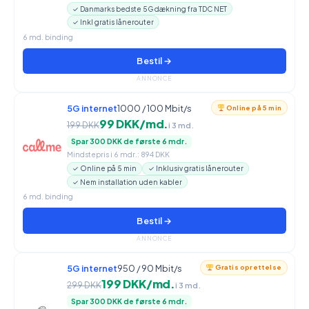
✓ Danmarks bedste 5G dækning fra TDC NET
✓ Inkl gratis lånerouter
6 md. binding
Bestil →
ANNONCE
5G internet
1000 / 100 Mbit/s
Online på 5 min
99 DKK/md.
199 DKK
i 3 md.
Spar 300 DKK de første 6 mdr.
Mindstepris i 6 mdr.: 894 DKK
✓ Online på 5 min
✓ Inklusiv gratis lånerouter
✓ Nem installation uden kabler
6 md. binding
Bestil →
ANNONCE
5G internet
950 / 90 Mbit/s
Gratis oprettelse
199 DKK/md.
299 DKK
i 3 md.
Spar 300 DKK de første 6 mdr.