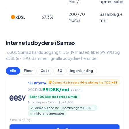
Mbit/s
hjemmearbejde
200 / 70
Basal brug, e-
xDSL
67.3%
Mbit/s
mail
Internetudbydere i Samsø
I 8305 Samsø har du adgang til 5G (19 master), fiber (99.9%) og
xDSL (67.3%). Sammenlign alle udbydere herunder.
Alle
Fiber
Coax
5G
Ingen binding
5G internet
950 / 90 Mbit/s
Danmarks bedste 5G dækning fra TDC NET
99 DKK/md.
299 DKK
i 2 md.
Spar 400 DKK de første 6 mdr.
Mindstepris i 6 mdr.: 1.394 DKK
✓ Danmarks bedste 5G dækning fra TDC NET
✓ Inkl gratis lånerouter
6 md. binding