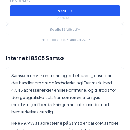
6 md. binding
Bestil →
ANNONCE
Se alle 13 tilbud
Priser opdateret 6. august 2026
Internet i 8305 Samsø
Samsø er en ø-kommune og en helt særlig case, når
det handler om bredbåndsdækning i Danmark. Med
4.545 adresser er det en lille kommune, og til trods for
den geografiske isolation som en ø naturligvis
medfører, er fiberdækningen her intet mindre end
bemærkelsesværdig.
Hele 99,9 % af adresserne på Samsø er dækket af fiber