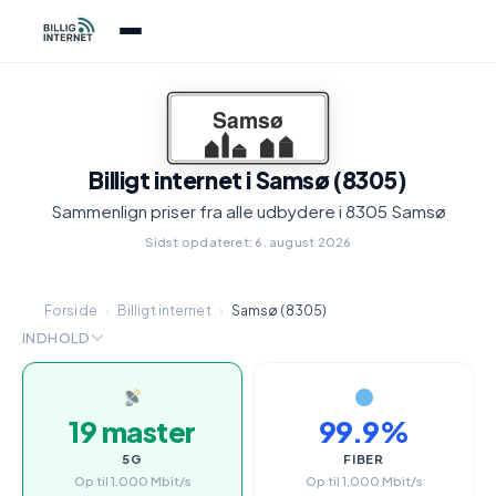
Billigt internet i Samsø (8305)
Sammenlign priser fra alle udbydere i 8305 Samsø
Sidst opdateret: 6. august 2026
Forside
›
Billigt internet
›
Samsø (8305)
INDHOLD
19 master
99.9%
5G
FIBER
Op til 1.000 Mbit/s
Op til 1.000 Mbit/s