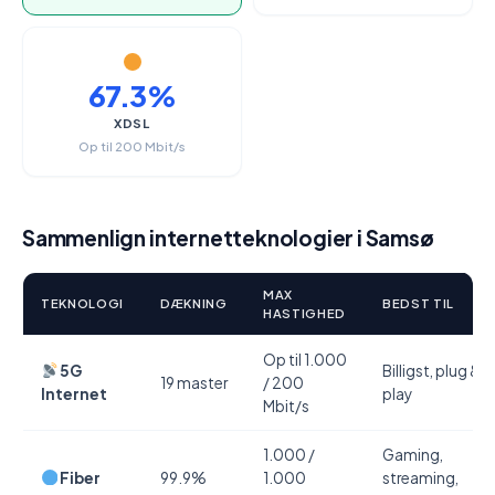
67.3%
XDSL
Op til 200 Mbit/s
Sammenlign internetteknologier i Samsø
MAX
TEKNOLOGI
DÆKNING
BEDST TIL
HASTIGHED
Op til 1.000
5G
Billigst, plug &
19 master
/ 200
Internet
play
Mbit/s
1.000 /
Gaming,
Fiber
99.9%
1.000
streaming,