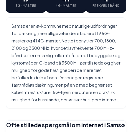
5G-MASTER
4G-MASTER
FREKVENSBÅND
Samsø er en ø-kommune med naturlige udfordringer
for dækning, men alligevel er der etableret 19 5G-
master og 41 4G-master. Nettet benytter 700, 1800,
2100 og 3500 MHz, hvor det lavfrekvente 700 MHz-
bånd spiller en særlig rolle i at nå spredt bebyggelse og
kystområder. C-band på 3500 MHz er til stede og giver
mulighed for gode hastigheder i de mere tæt
befolkede dele af øen. Der er ingen registreret
fasttrådløs dækning, men på en ø med begrænset
kabelinfrastruktur er 5G-hjemmeroutere en praktisk
mulighed for husstande, der ønsker hurtigere internet.
Ofte stillede spørgsmål om internet i Samsø