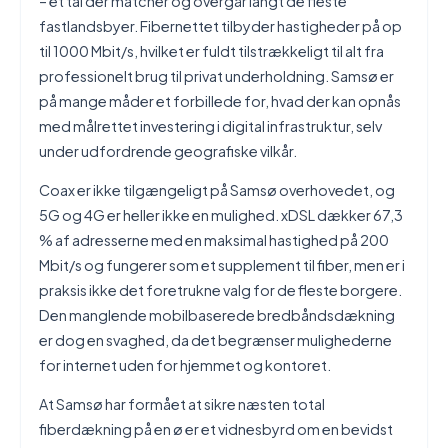
– et tal der matcher og overgår langt de fleste
fastlandsbyer. Fibernettet tilbyder hastigheder på op
til 1000 Mbit/s, hvilket er fuldt tilstrækkeligt til alt fra
professionelt brug til privat underholdning. Samsø er
på mange måder et forbillede for, hvad der kan opnås
med målrettet investering i digital infrastruktur, selv
under udfordrende geografiske vilkår.
Coax er ikke tilgængeligt på Samsø overhovedet, og
5G og 4G er heller ikke en mulighed. xDSL dækker 67,3
% af adresserne med en maksimal hastighed på 200
Mbit/s og fungerer som et supplement til fiber, men er i
praksis ikke det foretrukne valg for de fleste borgere.
Den manglende mobilbaserede bredbåndsdækning
er dog en svaghed, da det begrænser mulighederne
for internet uden for hjemmet og kontoret.
At Samsø har formået at sikre næsten total
fiberdækning på en ø er et vidnesbyrd om en bevidst