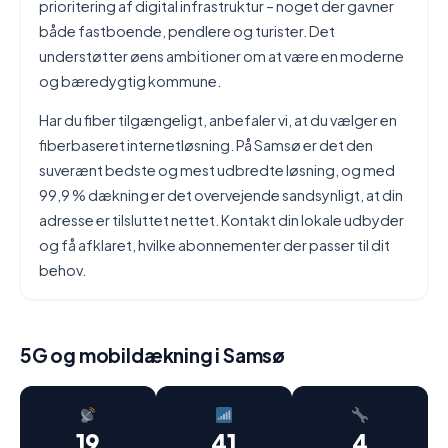
prioritering af digital infrastruktur – noget der gavner
både fastboende, pendlere og turister. Det
understøtter øens ambitioner om at være en moderne
og bæredygtig kommune.
Har du fiber tilgængeligt, anbefaler vi, at du vælger en
fiberbaseret internetløsning. På Samsø er det den
suverænt bedste og mest udbredte løsning, og med
99,9 % dækning er det overvejende sandsynligt, at din
adresse er tilsluttet nettet. Kontakt din lokale udbyder
og få afklaret, hvilke abonnementer der passer til dit
behov.
5G og mobildækning i Samsø
19
41
4