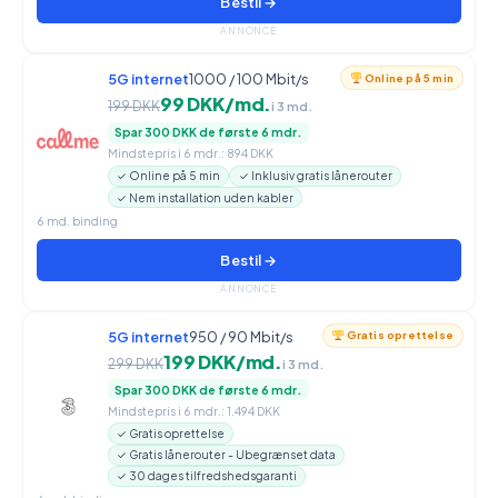
Bestil →
ANNONCE
5G internet
1000 / 100 Mbit/s
Online på 5 min
99 DKK/md.
199 DKK
i 3 md.
Spar 300 DKK de første 6 mdr.
Mindstepris i 6 mdr.: 894 DKK
✓ Online på 5 min
✓ Inklusiv gratis lånerouter
✓ Nem installation uden kabler
6 md. binding
Bestil →
ANNONCE
5G internet
950 / 90 Mbit/s
Gratis oprettelse
199 DKK/md.
299 DKK
i 3 md.
Spar 300 DKK de første 6 mdr.
Mindstepris i 6 mdr.: 1.494 DKK
✓ Gratis oprettelse
✓ Gratis lånerouter - Ubegrænset data
✓ 30 dages tilfredshedsgaranti