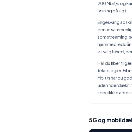
200 Mbit/s og kan
løsning på sigt.
Engesvang adskill
denne sammenligni
som streaming, s
hjemmebredbånd al
vis valgfrihed, der
Har du fiber tilg
teknologier. Fibe
Mbit/s har du god
uden fiberdækni
specifikke adresse
5G og mobildæk