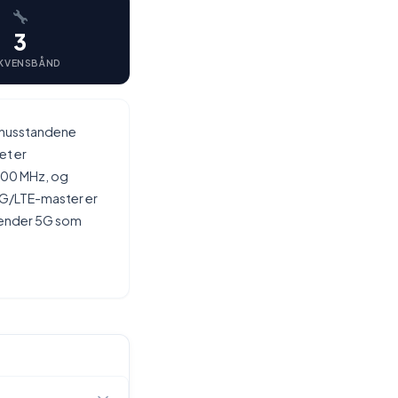
3
KVENSBÅND
f husstandene
et er
100 MHz, og
4G/LTE-master er
nvender 5G som