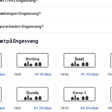
net i 7442 Engesvang?
dækningen i Engesvang?
ype er bedst i Engesvang?
 tæt på Engesvang
ber
7441
97.1% fiber
7430
97.7% fiber
73
ber
7451
97.2% fiber
7470
94.3% fiber
74