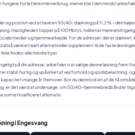
 fungere for lettere internetbrug, men er klart den mindst anbefa
er sig positivt ved at have en 5G/4G-dækning på 11,3 % – den højes
ng. Hastigheden topper på 100 Mbit/s, hvilket er mere end rigeligt
ociale medier og hjemmearbejde. For de adresser, der er dækket,
tså være et reelt alternativ eller supplement til de faste løsninger
 ikke findes i alle mindre byer.
ængeligt på din adresse, anbefaler vi at vælge denne løsning frem fo
r er stabil, hurtig og upåvirket af vejrforhold og spidsbelastning, o
 kapacitet i mange år fremover. Bor du derimod i et af de få områd
ng, er det værd at undersøge, om 5G/4G-hjemmebredbånd er tilgæ
 som et kvalificeret alternativ.
ning i Engesvang