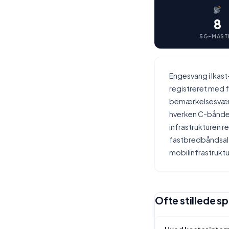
8
5G-MAST
Engesvang i Ikast
registreret med f
bemærkelsesværdi
hverken C-båndet
infrastrukturen r
fastbredbåndsalte
mobilinfrastruktu
Ofte stillede s