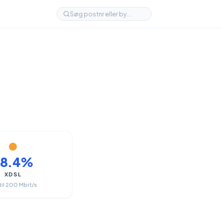
68.4%
XDSL
til 200 Mbit/s