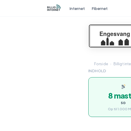
Internet
Fibernet
Forside
›
Billigt int
INDHOLD
8 mas
5G
Op til 1.000 M