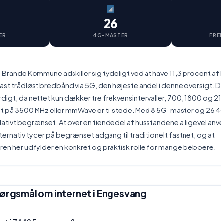
26
ER
4G-MASTER
FRE
-Brande Kommune adskiller sig tydeligt ved at have 11,3 procent a
ast trådløst bredbånd via 5G, den højeste andel i denne oversigt. D
gt, da nettet kun dækker tre frekvensintervaller, 700, 1800 og 2
 på 3500 MHz eller mmWave er til stede. Med 8 5G-master og 26 
elativt begrænset. At over en tiendedel af husstandene alligevel a
rnativ tyder på begrænset adgang til traditionelt fastnet, og at
ren her udfylder en konkret og praktisk rolle for mange beboere.
pørgsmål om internet i Engesvang