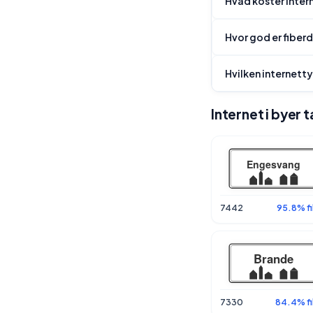
Hvad koster inter
Hvor god er fiber
Hvilken internett
Internet i byer
7442
95.8% fi
7330
84.4% fi