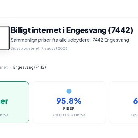
Billigt internet i Engesvang (7442)
Sammenlign priser fra alle udbydere i 7442 Engesvang
Sidst opdateret: 7. august 2026
ernet
›
Engesvang (7442)
ter
95.8%
FIBER
bit/s
Op til 1.000 Mbit/s
Op 