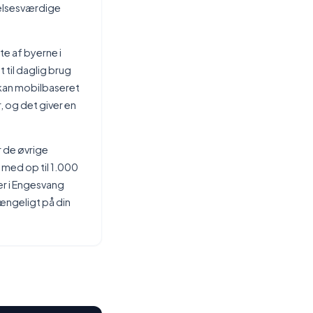
lelsesværdige
te af byerne i
 til daglig brug
 kan mobilbaseret
, og det giver en
r de øvrige
g med op til 1.000
er i Engesvang
ngeligt på din