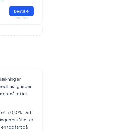
Bestil →
ANNONCE
tdækning er
 med hastigheder
om en målrettet
t til 0,0 %. Det
gen er så høj, er
 en topfart på