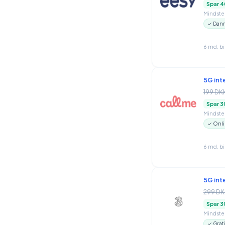
Spar 4
Mindstep
✓ Danm
6 md. b
5G int
199 DK
Spar 3
Mindstep
✓ Onli
6 md. b
5G int
299 DK
Spar 3
Mindstep
✓ Grat