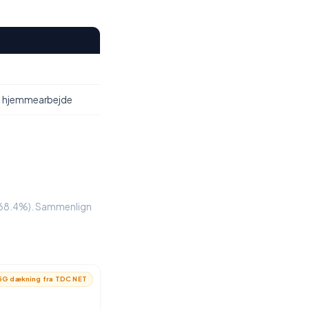
, hjemmearbejde
L (68.4%). Sammenlign
G dækning fra TDC NET