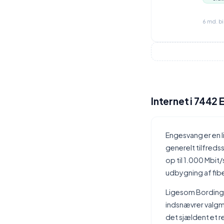
6 md. b
Internet i 7442
Engesvang er en 
generelt tilfred
op til 1.000 Mbit
udbygning af fib
Ligesom Bording 
indsnævrer valgm
det sjældent et 