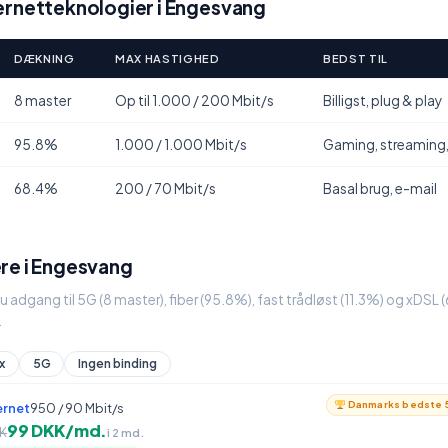
ernetteknologier i Engesvang
DÆKNING
MAX HASTIGHED
BEDST TIL
8 master
Op til 1.000 / 200 Mbit/s
Billigst, plug & play
95.8%
1.000 / 1.000 Mbit/s
Gaming, streaming
68.4%
200 / 70 Mbit/s
Basal brug, e-mail
re i Engesvang
u adgang til 5G (8 master), fiber (95.8%), fast trådløst (11.3%) og xDS
.
x
5G
Ingen binding
Danmarks bedste 5
ernet
950 / 90 Mbit/s
99 DKK/md.
K
i 2 md.