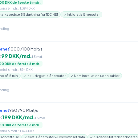
00 DKK de første 6 mdr.
ris i 6 mdr.: 1.394 DKK
arks bedste 5G dækning fra TDC NET
✓ Inkl gratis lånerouter
inding
ernet
1000 / 100 Mbit/s
99 DKK/md.
K
i 3 md.
00 DKK de første 6 mdr.
ris i 6 mdr.: 894 DKK
ne på 5 min
✓ Inklusiv gratis lånerouter
✓ Nem installation uden kabler
inding
ernet
950 / 90 Mbit/s
199 DKK/md.
K
i 3 md.
00 DKK de første 6 mdr.
ris i 6 mdr.: 1.494 DKK
is oprettelse
✓ Gratis lånerouter - Ubegrænset data
✓ 30 dages tilfredshedsgaran