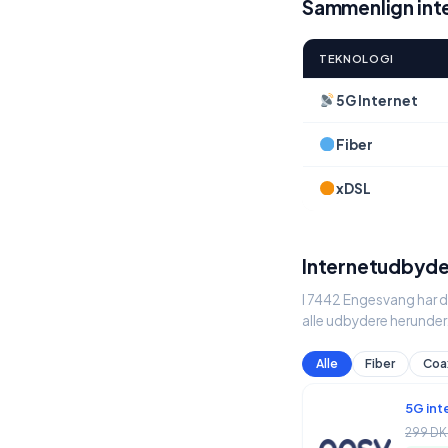
Sammenlign int
TEKNOLOGI
5G Internet
Fiber
xDSL
Internetudbyde
I 7442 Engesvang har d
alle udbydere herunder
Alle
Fiber
Coa
5G int
299 DK