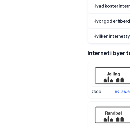
Hvad koster intern
Hvor god er fiberd
Hvilken internetty
Internet i byer t
7300
89.2% fi