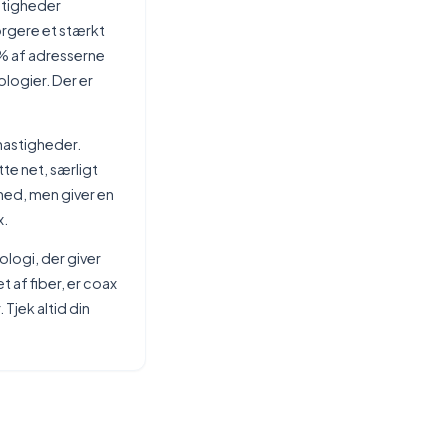
stigheder
orgere et stærkt
5% af adresserne
logier. Der er
hastigheder.
te net, særligt
hed, men giver en
x.
ologi, der giver
 af fiber, er coax
Tjek altid din