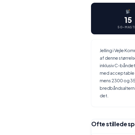
15
5G-MAST
Jelling i Vejle K
af denne størrel
inklusiv C-båndet
med acceptable h
mens 2300 og 350
bredbåndsalternat
det.
Ofte stillede sp