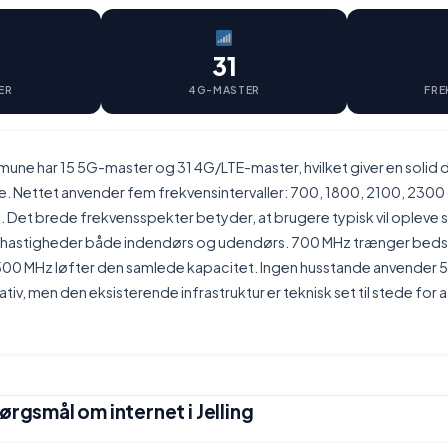
31
ER
4G-MASTER
FRE
ommune har 15 5G-master og 31 4G/LTE-master, hvilket giver en solid
se. Nettet anvender fem frekvensintervaller: 700, 1800, 2100, 230
. Det brede frekvensspekter betyder, at brugere typisk vil opleve s
astigheder både indendørs og udendørs. 700 MHz trænger bedst 
0 MHz løfter den samlede kapacitet. Ingen husstande anvender 
iv, men den eksisterende infrastruktur er teknisk set til stede for 
ørgsmål om internet i Jelling