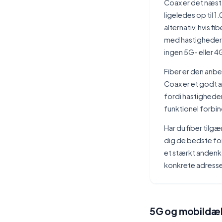
Coax er det næst
ligeledes op til 
alternativ, hvis 
med hastigheder o
ingen 5G- eller 
Fiber er den anbe
Coax er et godt a
fordi hastigheder
funktionel forbind
Har du fiber tilgæ
dig de bedste for
et stærkt andenko
konkrete adresse,
5G og mobildækn