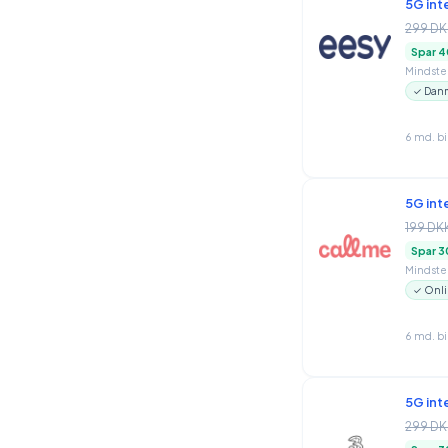
5G int
299 DK
Spar 4
Mindstep
✓ Danm
6 md. b
5G int
199 DK
Spar 3
Mindstep
✓ Onli
6 md. b
5G int
299 DK