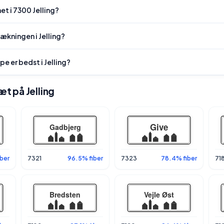
et i 7300 Jelling?
ækningen i Jelling?
pe er bedst i Jelling?
æt på Jelling
ber
7321
96.5% fiber
7323
78.4% fiber
71