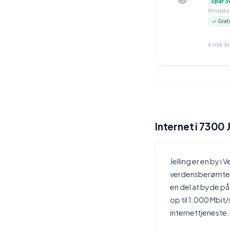
Spar 3
Mindstep
✓ Grat
6 md. b
Internet i 7300 J
Jelling er en by 
verdensberømte r
en del at byde p
op til 1.000 Mbit/
internettjeneste.