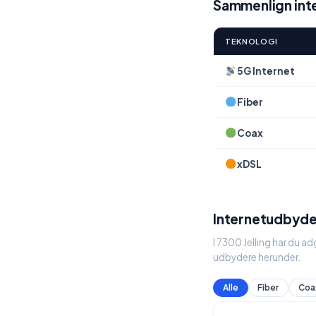
Sammenlign inte
TEKNOLOGI
5G Internet
Fiber
Coax
xDSL
Internetudbydere
I 7300 Jelling har du a
udbydere herunder.
Alle
Fiber
Coa