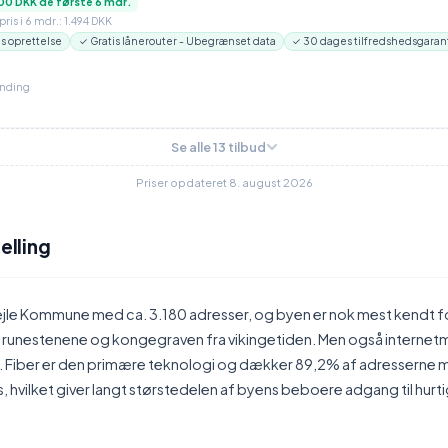
00 DKK de første 6 mdr.
ris i 6 mdr.: 1.494 DKK
is oprettelse
✓ Gratis lånerouter - Ubegrænset data
✓ 30 dages tilfredshedsgaran
inding
Se alle 13 tilbud
Priser opdateret 8. august 2026
elling
i Vejle Kommune med ca. 3.180 adresser, og byen er nok mest kendt f
unestenene og kongegraven fra vikingetiden. Men også internetmæ
å. Fiber er den primære teknologi og dækker 89,2% af adresserne
s, hvilket giver langt størstedelen af byens beboere adgang til hurti