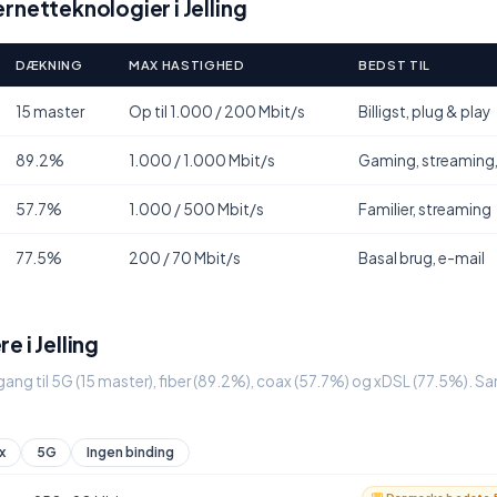
rnetteknologier i Jelling
DÆKNING
MAX HASTIGHED
BEDST TIL
15 master
Op til 1.000 / 200 Mbit/s
Billigst, plug & play
89.2%
1.000 / 1.000 Mbit/s
Gaming, streaming
57.7%
1.000 / 500 Mbit/s
Familier, streaming
77.5%
200 / 70 Mbit/s
Basal brug, e-mail
 i Jelling
dgang til 5G (15 master), fiber (89.2%), coax (57.7%) og xDSL (77.5%). S
x
5G
Ingen binding