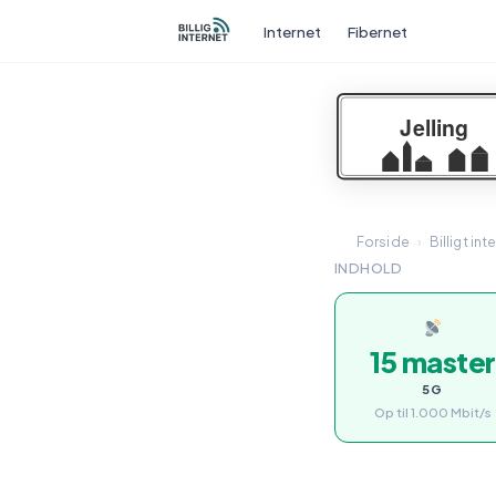
Internet
Fibernet
Forside
›
Billigt int
INDHOLD
15 master
5G
Op til 1.000 Mbit/s