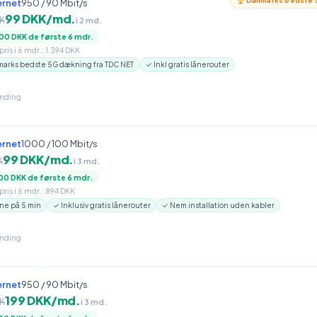
Danmarks bedste 5
ernet
950 / 90 Mbit/s
99 DKK/md.
K
i 2 md.
00 DKK de første 6 mdr.
ris i 6 mdr.: 1.394 DKK
arks bedste 5G dækning fra TDC NET
✓ Inkl gratis lånerouter
inding
ernet
1000 / 100 Mbit/s
99 DKK/md.
K
i 3 md.
00 DKK de første 6 mdr.
ris i 6 mdr.: 894 DKK
ne på 5 min
✓ Inklusiv gratis lånerouter
✓ Nem installation uden kabler
inding
ernet
950 / 90 Mbit/s
199 DKK/md.
K
i 3 md.