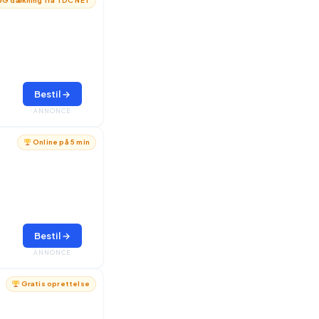
G dækning fra TDC NET
Bestil →
ANNONCE
Online på 5 min
Bestil →
ANNONCE
Gratis oprettelse