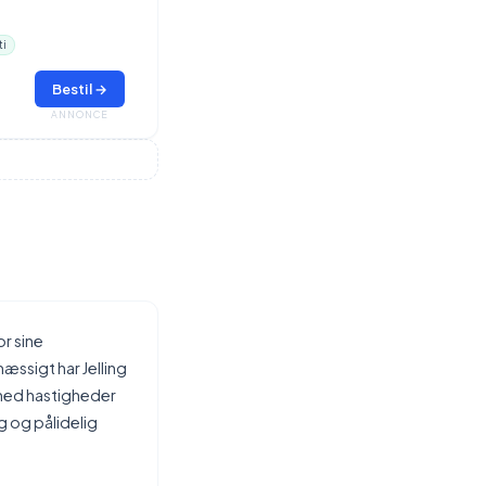
ti
Bestil →
ANNONCE
or sine
ssigt har Jelling
 med hastigheder
g og pålidelig