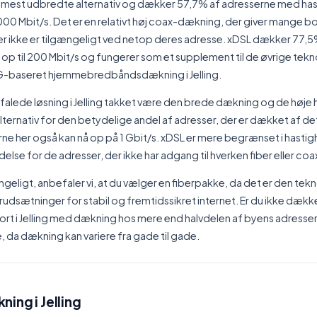
 mest udbredte alternativ og dækker 57,7% af adresserne med ha
1.000 Mbit/s. Det er en relativt høj coax-dækning, der giver mange b
fiber ikke er tilgængeligt ved netop deres adresse. xDSL dækker 77,
p til 200 Mbit/s og fungerer som et supplement til de øvrige tekno
4G-baseret hjemmebredbåndsdækning i Jelling.
falede løsning i Jelling takket være den brede dækning og de høje 
lternativ for den betydelige andel af adresser, der er dækket af det
ne her også kan nå op på 1 Gbit/s. xDSL er mere begrænset i hastig
else for de adresser, der ikke har adgang til hverken fiber eller coa
ngeligt, anbefaler vi, at du vælger en fiberpakke, da det er den tekn
udsætninger for stabil og fremtidssikret internet. Er du ikke dækket
rt i Jelling med dækning hos mere end halvdelen af byens adresser. 
 da dækning kan variere fra gade til gade.
ing i Jelling