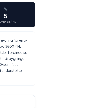
5
KVENSBÅND
 dækning for en by
0 og 3500 MHz,
tabil forbindelse
ind i bygninger,
5G som fast
at understøtte