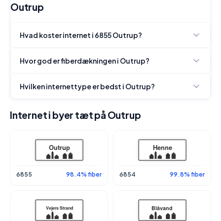
Outrup
Hvad koster internet i 6855 Outrup?
Hvor god er fiberdækningen i Outrup?
Hvilken internettype er bedst i Outrup?
Internet i byer tæt på Outrup
6855
98.4% fiber
6854
99.8% fiber