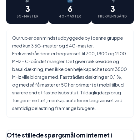
3
6
3
5G-MASTER
4G-MASTER
FREKVENSBÅND
Outrup er den mindst udbyggede by i denne gruppe
med kun 3 5G-master og 6 4G-master.
Frekvensbåndene er begrænset til 700, 1800 og 2100
MHz – C-båndet mangler. Det giver rækkevidde og
basal dækning, men ikke den høje kapacitet som 3500
MHz ville bidrage med. Fasttrådløs dækning er 0,1 %,
og med så få master er 5G her primært et mobiltilbud
snarere end et fastnetsubstitut. Til dagligdags brug
fungerer nettet, men kapaciteten er begrænset ved
samtidig belastning fra mange brugere.
Ofte stillede spørgsmål om internet i