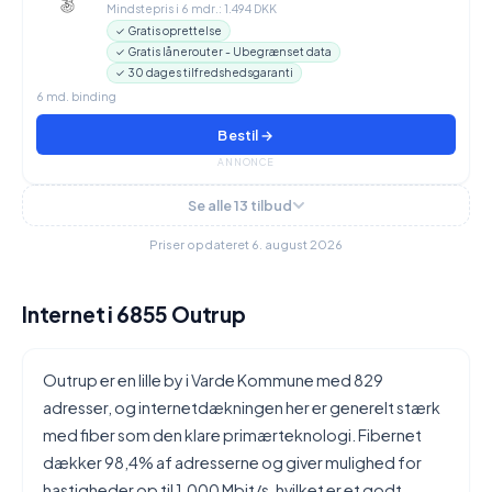
Mindstepris i 6 mdr.: 1.494 DKK
✓ Gratis oprettelse
✓ Gratis lånerouter - Ubegrænset data
✓ 30 dages tilfredshedsgaranti
6 md. binding
Bestil →
ANNONCE
Se alle 13 tilbud
Priser opdateret 6. august 2026
Internet i 6855 Outrup
Outrup er en lille by i Varde Kommune med 829
adresser, og internetdækningen her er generelt stærk
med fiber som den klare primærteknologi. Fibernet
dækker 98,4% af adresserne og giver mulighed for
hastigheder op til 1.000 Mbit/s, hvilket er et godt