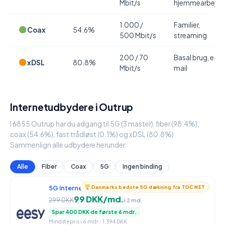
Mbit/s
hjemmearbejde
1.000 /
Familier,
Coax
54.6%
500 Mbit/s
streaming
200 / 70
Basal brug, e-
xDSL
80.8%
Mbit/s
mail
Internetudbydere i Outrup
I 6855 Outrup har du adgang til 5G (3 master), fiber (98.4%),
coax (54.6%), fast trådløst (0.1%) og xDSL (80.8%).
Sammenlign alle udbydere herunder.
Alle
Fiber
Coax
5G
Ingen binding
5G internet
950 / 90 Mbit/s
Danmarks bedste 5G dækning fra TDC NET
99 DKK/md.
299 DKK
i 2 md.
Spar 400 DKK de første 6 mdr.
Mindstepris i 6 mdr.: 1.394 DKK