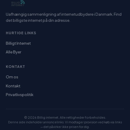
Uafhængig sammenligning af internetudbydere i Danmark. Find
det billigste internet på din adresse.
HURTIGE LINKS
Billigt Internet
Alle Byer
KONTAKT
Om os
Kontakt
Privatlivspolitik
© 2026 Billig internet. Alle rettigheder forbeholdes.
Denne side indeholder annoncelinks. Vi modtager provision ved køb via links
— det påvirker ikke prisen for dig.