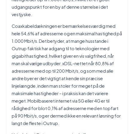
udgangspunkt for en by af denne størrelse i det
vestjyske.
Coaxkabeldækningen er bemærkelsesværdig med
hele 54,6% af adresserne og en maksimal hastighed på
1.000 Mbit/s. Det betyder, at mange husstande i
Outrup faktisk har adgang til to teknologier med
gigabithastighed, hvilket giver en vis valgfrihed, når
man skal vælge udbyder. xDSL-nettet når 80,8% af
adresserne med op til 200 Mbit/s, og som med alle
andre byer er det vigtigt at kende sin præcise
linjelængde, inden man stoler for meget på de
maksimale hastigheder – i praksis kan det variere
meget. Mobilbaseret internet via 5G eller 4G er til
rådighed for blot 0,1% af adresserne med en topfart
på 90 Mbit/s, og er dermed ikke en relevant løsning for
langt de fleste i Outrup.