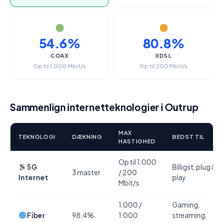
54.6%
80.8%
COAX
XDSL
Op til 1.000 Mbit/s
Op til 200 Mbit/s
Sammenlign internetteknologier i Outrup
MAX
TEKNOLOGI
DÆKNING
BEDST TIL
HASTIGHED
Op til 1.000
5G
Billigst, plug &
3 master
/ 200
Internet
play
Mbit/s
1.000 /
Gaming,
Fiber
98.4%
1.000
streaming,