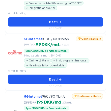
✓ Danmarks bedste 5G dækning fra TDC NET
✓ Inkl gratis lånerouter
6 md. binding
Bestil →
ANNONCE
5G internet
1000 / 100 Mbit/s
Online på 5 min
99 DKK/md.
199 DKK
i 3 md.
Spar 300 DKK de første 6 mdr.
Mindstepris i 6 mdr.: 894 DKK
✓ Online på 5 min
✓ Inklusiv gratis lånerouter
✓ Nem installation uden kabler
6 md. binding
Bestil →
ANNONCE
5G internet
950 / 90 Mbit/s
Gratis oprettelse
199 DKK/md.
299 DKK
i 3 md.
Spar 300 DKK de første 6 mdr.