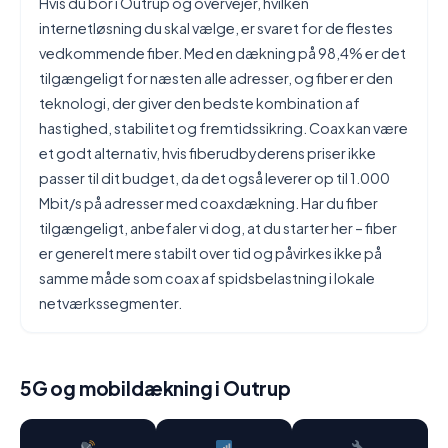
Hvis du bor i Outrup og overvejer, hvilken
internetløsning du skal vælge, er svaret for de flestes
vedkommende fiber. Med en dækning på 98,4% er det
tilgængeligt for næsten alle adresser, og fiber er den
teknologi, der giver den bedste kombination af
hastighed, stabilitet og fremtidssikring. Coax kan være
et godt alternativ, hvis fiberudbyderens priser ikke
passer til dit budget, da det også leverer op til 1.000
Mbit/s på adresser med coaxdækning. Har du fiber
tilgængeligt, anbefaler vi dog, at du starter her – fiber
er generelt mere stabilt over tid og påvirkes ikke på
samme måde som coax af spidsbelastning i lokale
netværkssegmenter.
5G og mobildækning i Outrup