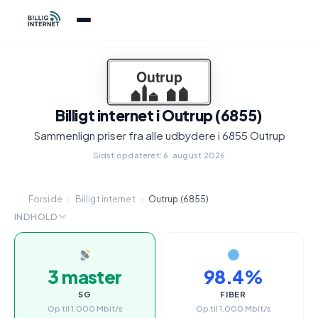
Billigt internet i Outrup (6855)
Sammenlign priser fra alle udbydere i 6855 Outrup
Sidst opdateret: 6. august 2026
Forside
›
Billigt internet
›
Outrup (6855)
INDHOLD
3 master
98.4%
5G
FIBER
Op til 1.000 Mbit/s
Op til 1.000 Mbit/s