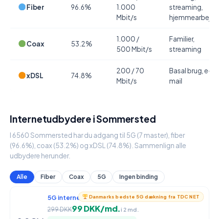
Fiber
96.6%
1.000
streaming,
Mbit/s
hjemmearbejde
1.000 /
Familier,
Coax
53.2%
500 Mbit/s
streaming
200 / 70
Basal brug, e-
xDSL
74.8%
Mbit/s
mail
Internetudbydere i Sommersted
I 6560 Sommersted har du adgang til 5G (7 master), fiber
(96.6%), coax (53.2%) og xDSL (74.8%). Sammenlign alle
udbydere herunder.
Alle
Fiber
Coax
5G
Ingen binding
5G internet
950 / 90 Mbit/s
Danmarks bedste 5G dækning fra TDC NET
99 DKK/md.
299 DKK
i 2 md.