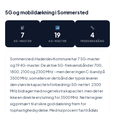
5G og mobildækning i Sommersted
7
19
4
5G-MASTER
4G-MASTER
FREKVENSBÅND
Sommersted i Haderslev Kommune har 7 5G-master
og 19 4G-master. De aktive 5G-frekvensbånd er 700,
1800, 2100 og 2300 MHz – men der er ingen C-band på
3500 MHz, som ellers er det bånd der typisk leverer
den største kapacitetsforbedring i 5G-nettet. 2300
MHz bidrager med noget ekstra kapacitet, men det er
ikke en direkte erstatning for 3500 MHz. Nettet egner
sig primært til at sikre god dækning frem for
tophastighedsydelse. Med nul procent fasttrådløs