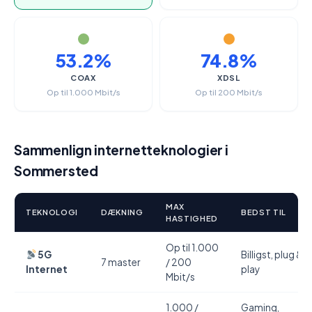
53.2%
74.8%
COAX
XDSL
Op til 1.000 Mbit/s
Op til 200 Mbit/s
Sammenlign internetteknologier i
Sommersted
MAX
TEKNOLOGI
DÆKNING
BEDST TIL
HASTIGHED
Op til 1.000
5G
Billigst, plug &
7 master
/ 200
Internet
play
Mbit/s
1.000 /
Gaming,