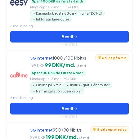
Spar 400 DKK de første 6 mdr.
Mindstepris i 6 mdr.: 1.394 DKK
✓ Danmarks bedste 5G dækning fra TDC NET
✓ Inkl gratis lånerouter
6 md. binding
Bestil →
ANNONCE
5G internet
1000 / 100 Mbit/s
Online på 5 min
99 DKK/md.
199 DKK
i 3 md.
Spar 300 DKK de første 6 mdr.
Mindstepris i 6 mdr.: 894 DKK
✓ Online på 5 min
✓ Inklusiv gratis lånerouter
✓ Nem installation uden kabler
6 md. binding
Bestil →
ANNONCE
5G internet
950 / 90 Mbit/s
Gratis oprettelse
199 DKK/md.
299 DKK
i 3 md.