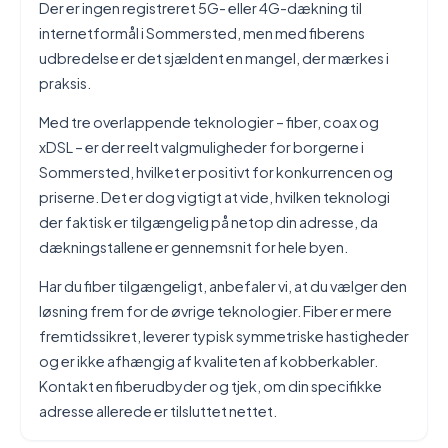
Der er ingen registreret 5G- eller 4G-dækning til
internetformål i Sommersted, men med fiberens
udbredelse er det sjældent en mangel, der mærkes i
praksis.
Med tre overlappende teknologier – fiber, coax og
xDSL – er der reelt valgmuligheder for borgerne i
Sommersted, hvilket er positivt for konkurrencen og
priserne. Det er dog vigtigt at vide, hvilken teknologi
der faktisk er tilgængelig på netop din adresse, da
dækningstallene er gennemsnit for hele byen.
Har du fiber tilgængeligt, anbefaler vi, at du vælger den
løsning frem for de øvrige teknologier. Fiber er mere
fremtidssikret, leverer typisk symmetriske hastigheder
og er ikke afhængig af kvaliteten af kobberkabler.
Kontakt en fiberudbyder og tjek, om din specifikke
adresse allerede er tilsluttet nettet.