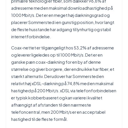
primære teknologi er fiber, som dækker 96,6% af
adresserne med en maksimal downloadhastighed på
1000 Mbit/s. Det er en meget høj dækningsgrad og
placerer Sommersted i en gunstig position, hvor langt
de fleste husstande har adgang til lynhurtig og stabil
internetforbindelse.
Coax-nettet er tilgængeligt hos 53,2% af adresserne
og leverer ligeledes op til 1000 Mbit/s. Det er en
ganske pæn coax-dækning for en by af denne
størrelse og giver borgere, der endnu ikke har fiber, et
stærkt alternativ. Derudover har Sommersted en
relativt høj xDSL-dækning på 74,8% med en maksimal
hastighed på 200 Mbit/s. xDSL via telefonforbindelsen
er typisk kobberbaseret og kan variere i kvalitet
afhængigt af afstanden til den nærmeste
telefoncentral, men 200 Mbit/s er en acceptabel
hastighed til de fleste formål.