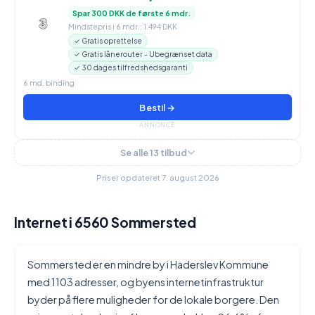
Spar 300 DKK de første 6 mdr.
Mindstepris i 6 mdr.: 1.494 DKK
✓ Gratis oprettelse
✓ Gratis lånerouter - Ubegrænset data
✓ 30 dages tilfredshedsgaranti
6 md. binding
Bestil →
ANNONCE
Se alle 13 tilbud
Priser opdateret 7. august 2026
Internet i 6560 Sommersted
Sommersted er en mindre by i Haderslev Kommune
med 1103 adresser, og byens internetinfrastruktur
byder på flere muligheder for de lokale borgere. Den