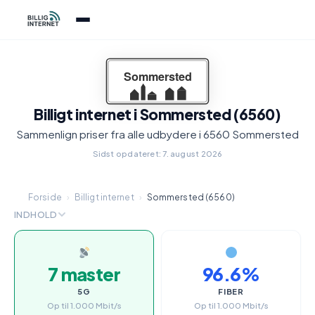
Billigt internet i Sommersted (6560)
Sammenlign priser fra alle udbydere i 6560 Sommersted
Sidst opdateret: 7. august 2026
Forside
›
Billigt internet
›
Sommersted (6560)
INDHOLD
7 master
96.6%
5G
FIBER
Op til 1.000 Mbit/s
Op til 1.000 Mbit/s