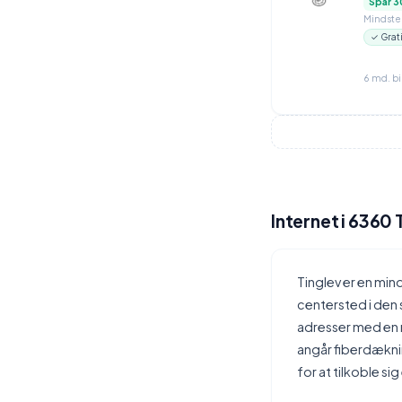
Spar 3
Mindstep
✓ Grat
6 md. b
Internet i 6360 
Tinglev er en mi
centersted i den
adresser med en m
angår fiberdæknin
for at tilkoble si