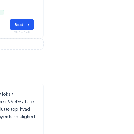
ti
Bestil →
ANNONCE
 lokalt
ele 99,4% af alle
lutte top, hvad
 byen har mulighed