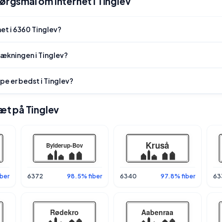
pørgsmål om internet i Tinglev
et i 6360 Tinglev?
dækningen i Tinglev?
pe er bedst i Tinglev?
tæt på Tinglev
ber
6372
98.5% fiber
6340
97.8% fiber
63