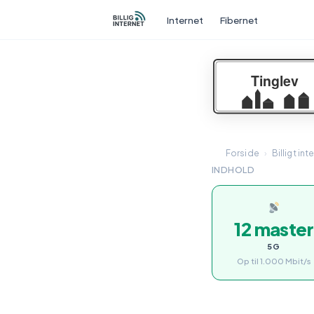
Internet
Fibernet
Forside
›
Billigt int
INDHOLD
12 master
5G
Op til 1.000 Mbit/s