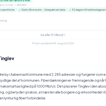
00 DKK de første 6 mdr.
ris i 6 mdr.: 1.494 DKK
is oprettelse
✓ Gratis lånerouter - Ubegrænset data
✓ 30 dages tilfredshedsgaran
inding
Se alle 13 tilbud
Priser opdateret 8. august 2026
Tinglev
ndre by i Aabenraa Kommune med 2.285 adresser og fungerer som et
 sydlige del af kommunen. Fiberdækningen er fremragende og når h
aksimal hastighed på 1000 Mbit/s. Det placerer Tinglev i den abso
g, og betyder i praksis, at næsten alle borgere og virksomheder i
g en lynhurtig fiberforbindelse.