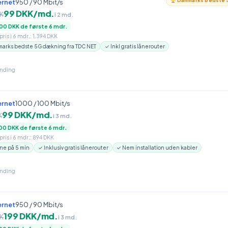
Danmarks bedste 5
ernet
950 / 90 Mbit/s
99 DKK/md.
K
i 2 md.
00 DKK de første 6 mdr.
ris i 6 mdr.: 1.394 DKK
arks bedste 5G dækning fra TDC NET
✓ Inkl gratis lånerouter
inding
ernet
1000 / 100 Mbit/s
99 DKK/md.
K
i 3 md.
00 DKK de første 6 mdr.
ris i 6 mdr.: 894 DKK
ne på 5 min
✓ Inklusiv gratis lånerouter
✓ Nem installation uden kabler
inding
ernet
950 / 90 Mbit/s
199 DKK/md.
K
i 3 md.