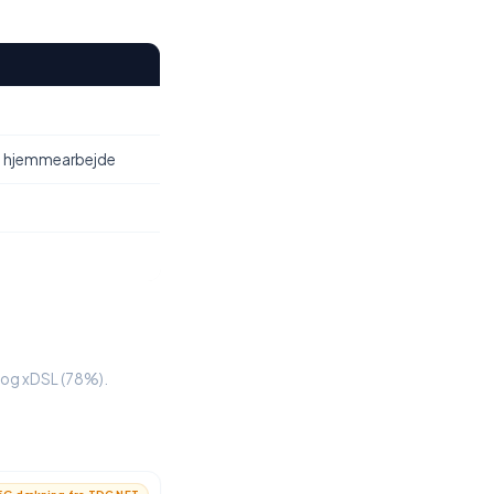
, hjemmearbejde
%) og xDSL (78%).