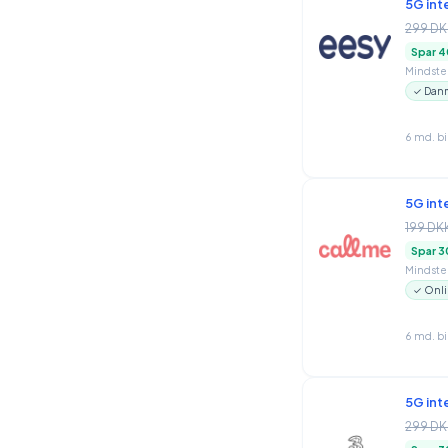
5G int
299 DK
Spar 4
Mindstep
✓ Danm
6 md. b
5G int
199 DK
Spar 3
Mindstep
✓ Onli
6 md. b
5G int
299 DK