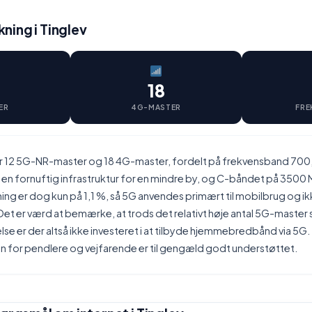
ing i Tinglev
18
ER
4G-MASTER
FRE
er 12 5G-NR-master og 18 4G-master, fordelt på frekvensband 700
en fornuftig infrastruktur for en mindre by, og C-båndet på 3500 M
ng er dog kun på 1,1 %, så 5G anvendes primært til mobilbrug og i
et er værd at bemærke, at trods det relativt høje antal 5G-maste
se er der altså ikke investeret i at tilbyde hjemmebredbånd via 5G.
n for pendlere og vejfarende er til gengæld godt understøttet.