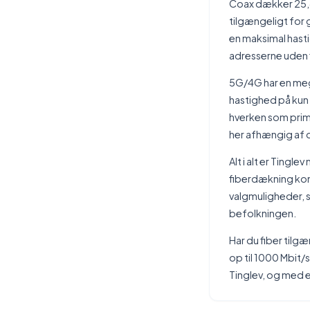
Coax dækker 25,6
tilgængeligt for 
en maksimal hast
adresserne uden f
5G/4G har en meg
hastighed på kun 5
hverken som prim
her afhængig af 
Alt i alt er Tingl
fiberdækning kom
valgmuligheder, 
befolkningen.
Har du fiber tilg
op til 1000 Mbit/
Tinglev, og med e