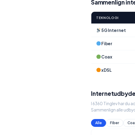
Sammenlign inte
TEKNOLOGI
5G Internet
Fiber
Coax
xDSL
Internetudbyder
I 6360 Tinglev har du a
Sammenlign alle udbyd
Alle
Fiber
Coa