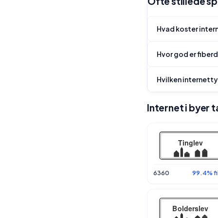
Ofte stillede s
Hvad koster intern
Hvor god er fiber
Hvilken internetty
Internet i byer 
6360
99.4% fi