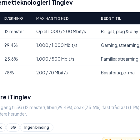
rnetteknologier i Tinglev
DÆKNING
MAX HASTIGHED
BEDST TIL
12 master
Op til 1.000 / 200 Mbit/s
Billigst, plug & play
99.4%
1.000 / 1.000 Mbit/s
Gaming, streaming
25.6%
1.000 / 500 Mbit/s
Familier, streaming
78%
200 / 70 Mbit/s
Basal brug, e-mail
e i Tinglev
dgang til 5G (12 master), fiber (99.4%), coax (25.6%), fast trådløst (1.1
ere herunder.
x
5G
Ingen binding