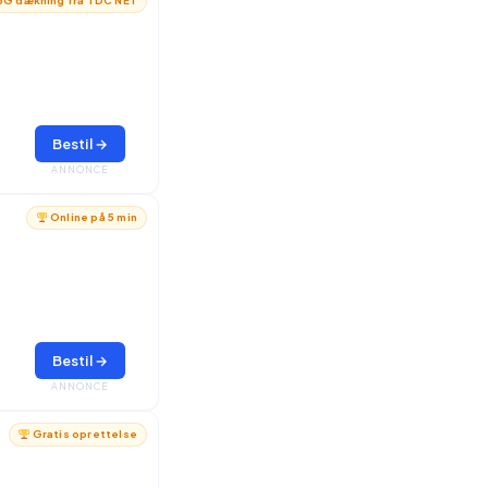
G dækning fra TDC NET
Bestil →
ANNONCE
Online på 5 min
Bestil →
ANNONCE
Gratis oprettelse