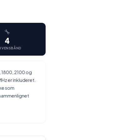
4
KVENSBÅND
, 1800, 2100 og
Hz er inkluderet.
kke som
r sammenlignet