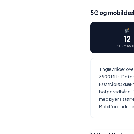
5G og mobildækn
12
5G-MAST
Tinglev råder ov
3500 MHz. Det er 
Fasttrådløs dækni
boligbredbånd. D
med byens størrel
Mobilforbindelse