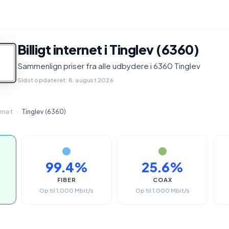
Billigt internet i Tinglev (6360)
Sammenlign priser fra alle udbydere i 6360 Tinglev
Sidst opdateret: 8. august 2026
ernet
›
Tinglev (6360)
99.4%
25.6%
FIBER
COAX
Op til 1.000 Mbit/s
Op til 1.000 Mbit/s