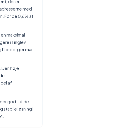
nt, der er
f adresserne med
n. For de 0,6% af
 en maksimal
gere i Tinglev,
og Padborg er man
d. Den høje
ode
del af
yder godt af de
 stabile løsning i
t.