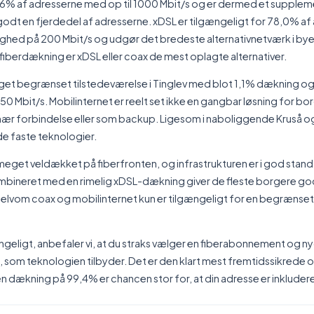
% af adresserne med op til 1000 Mbit/s og er dermed et suppleme
godt en fjerdedel af adresserne. xDSL er tilgængeligt for 78,0% a
ighed på 200 Mbit/s og udgør det bredeste alternativnetværk i bye
iberdækning er xDSL eller coax de mest oplagte alternativer.
et begrænset tilstedeværelse i Tinglev med blot 1,1% dækning og
0 Mbit/s. Mobilinternet er reelt set ikke en gangbar løsning for bor
ær forbindelse eller som backup. Ligesom i naboliggende Kruså 
de faste teknologier.
ev meget veldækket på fiberfronten, og infrastrukturen er i god stan
bineret med en rimelig xDSL-dækning giver de fleste borgere g
selvom coax og mobilinternet kun er tilgængeligt for en begrænset 
ængeligt, anbefaler vi, at du straks vælger en fiberabonnement og n
s, som teknologien tilbyder. Det er den klart mest fremtidssikrede og
n dækning på 99,4% er chancen stor for, at din adresse er inkludere