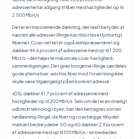
adresserne har adgang til fiber med hastigheder op til
2.500 Mbit/s.
Det er en imponerende dækning, der reelt betyder, at
næsten alle adresser i Ringe kan tilsluttes et lynhurtigt
fibernet. Coax-nettet er også velrepræsenteret og
dækker 44,6 procent af adresserne med op til 1.200
Mbit/s – den højeste maksimale coax-hastighed i
sammenligningen. Det giver borgerne i Ringe særdeles
gode alternativer, selv hvis fiber mod forventning ikke
skulle være tilgængeligt på en konkret adresse.
xDSL dækker 81,7 procent af adresserne med
hastigheder op til 200 Mbit/s. Selv om det er en rimeligt
udbredt teknologi i byen, bør den betragtes som en
nødløsning i Ringe, da fiber og coax begge tilbyder
markant bedre ydelse. 5G og 4G dækker 2,9 procent
af adresserne med op til 100 Mbit/s – en beskeden