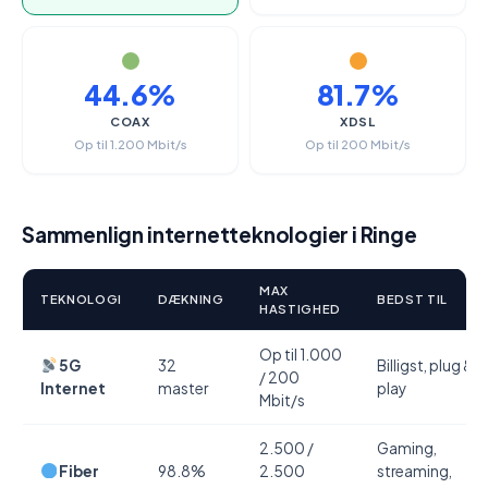
44.6%
81.7%
COAX
XDSL
Op til 1.200 Mbit/s
Op til 200 Mbit/s
Sammenlign internetteknologier i Ringe
MAX
TEKNOLOGI
DÆKNING
BEDST TIL
HASTIGHED
Op til 1.000
5G
32
Billigst, plug &
/ 200
Internet
master
play
Mbit/s
2.500 /
Gaming,
Fiber
98.8%
2.500
streaming,