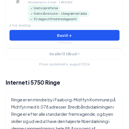
Mindstepris i 6 mdr.: 1.494 DKK
✓ Gratis oprettelse
✓ Gratis lånerouter - Ubegrænset data
✓ 30 dages tilfredshedsgaranti
6 md. binding
Bestil →
ANNONCE
Se alle 13 tilbud
Priser opdateret 6. august 2026
Internet i 5750 Ringe
Ringe er en mindre by i Faaborg-Midtfyn Kommune på
Midtfyn med 6.078 adresser. Bredbåndsdækningen i
Ringe er efter alle standarder fremragende, og byen
skiller sig ud ved at have den højeste fiberdækning i
denne sammenligning: hele 98,8 procent af