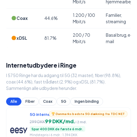
Mbit/s
hjemmearbejde
1.200 / 100
Familier,
Coax
44.6%
Mbit/s
streaming
200 / 70
Basal brug, e-
xDSL
81.7%
Mbit/s
mail
Internetudbydere i Ringe
I 5750 Ringe har du adgang til 5G (32 master), fiber (98.8%),
coax (44.6%), fast trådløst (2.9%) og xDSL (81.7%).
Sammenlign alle udbydere herunder.
Alle
Fiber
Coax
5G
Ingen binding
5G internet
950 / 90 Mbit/s
Danmarks bedste 5G dækning fra TDC NET
99 DKK/md.
299 DKK
i 2 md.
Spar 400 DKK de første 6 mdr.
Mindstepris i 6 mdr.: 1.394 DKK