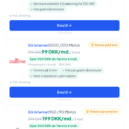
✓ Danmarks bedste 5G dækning fra TDC NET
✓ Inkl gratis lånerouter
6 md. binding
Bestil →
ANNONCE
5G internet
1000 / 100 Mbit/s
Online på 5 min
99 DKK/md.
199 DKK
i 3 md.
Spar 300 DKK de første 6 mdr.
Mindstepris i 6 mdr.: 894 DKK
✓ Online på 5 min
✓ Inklusiv gratis lånerouter
✓ Nem installation uden kabler
6 md. binding
Bestil →
ANNONCE
5G internet
950 / 90 Mbit/s
Gratis oprettelse
199 DKK/md.
299 DKK
i 3 md.
Spar 300 DKK de første 6 mdr.