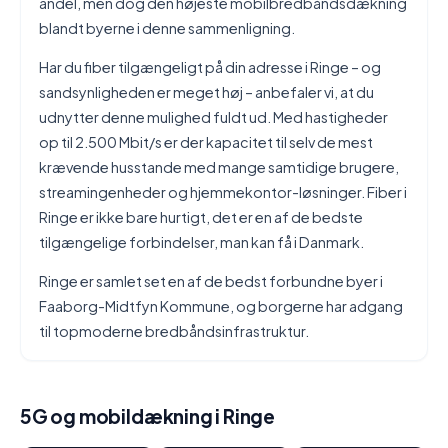
andel, men dog den højeste mobilbredbåndsdækning
blandt byerne i denne sammenligning.
Har du fiber tilgængeligt på din adresse i Ringe – og
sandsynligheden er meget høj – anbefaler vi, at du
udnytter denne mulighed fuldt ud. Med hastigheder
op til 2.500 Mbit/s er der kapacitet til selv de mest
krævende husstande med mange samtidige brugere,
streamingenheder og hjemmekontor-løsninger. Fiber i
Ringe er ikke bare hurtigt, det er en af de bedste
tilgængelige forbindelser, man kan få i Danmark.
Ringe er samlet set en af de bedst forbundne byer i
Faaborg-Midtfyn Kommune, og borgerne har adgang
til topmoderne bredbåndsinfrastruktur.
5G og mobildækning i Ringe