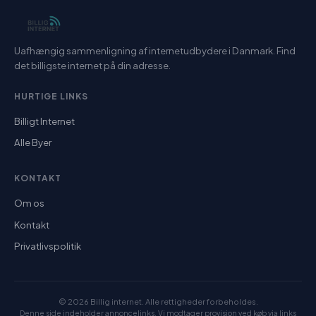
Uafhængig sammenligning af internetudbydere i Danmark. Find
det billigste internet på din adresse.
HURTIGE LINKS
Billigt Internet
Alle Byer
KONTAKT
Om os
Kontakt
Privatlivspolitik
© 2026 Billig internet. Alle rettigheder forbeholdes.
Denne side indeholder annoncelinks. Vi modtager provision ved køb via links