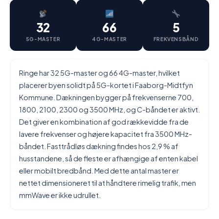
32
66
5
5G-MASTER
4G-MASTER
FREKVENSBÅND
Ringe har 32 5G-master og 66 4G-master, hvilket
placerer byen solidt på 5G-kortet i Faaborg-Midtfyn
Kommune. Dækningen bygger på frekvenserne 700,
1800, 2100, 2300 og 3500 MHz, og C-båndet er aktivt.
Det giver en kombination af god rækkevidde fra de
lavere frekvenser og højere kapacitet fra 3500 MHz-
båndet. Fasttrådløs dækning findes hos 2,9 % af
husstandene, så de fleste er afhængige af enten kabel
eller mobilt bredbånd. Med dette antal master er
nettet dimensioneret til at håndtere rimelig trafik, men
mmWave er ikke udrullet.