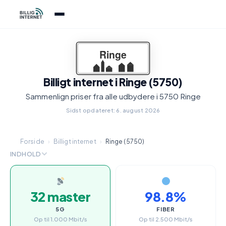
Billigt internet i Ringe (5750)
Sammenlign priser fra alle udbydere i 5750 Ringe
Sidst opdateret: 6. august 2026
Forside
›
Billigt internet
›
Ringe (5750)
INDHOLD
32 master
98.8%
5G
FIBER
Op til 1.000 Mbit/s
Op til 2.500 Mbit/s