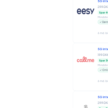
5G int
299 DK
Spar 4
Mindstep
✓ Danm
6 md. b
5G int
199 DK
Spar 3
Mindstep
✓ Onli
6 md. b
5G int
299 DK