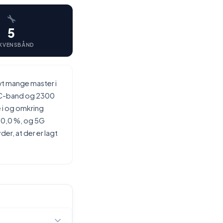
5
KVENSBÅND
vt mange master i
z C-band og 2300
 i og omkring
r 0,0 %, og 5G
der, at der er lagt