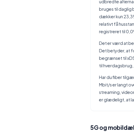
udbredte alterna
bruges til dagli
dækker kun 23,3% 
relativt få huss
registreret til 0
Det er værd at b
Det betyder, at f
begrænset til xDSL
til hverdagsbrug,
Har du fiber tilgæ
Mbit/s er langt ov
streaming, videom
er glædeligt, at 
5G og mobildæk