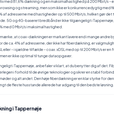
tiv med 81,6% dækning og en maksimalhastighed på 200 Mbit/s – en
g browsing og streaming, men som ikke er konkurrencedygtig med fi
af adresserne med hastigheder op til 500 Mbit/s, hvilket gør det til
tande. 5G og 4G-baseret bredbånd er ikke tilgængeligt i Tappernøje
,0% med 0 Mbit/s i maksimal hastighed.
emærke, at coax-dækningen er markant lavere end i mange andre by
or de ca. 4% af adresserne, der ikke har fiberdækning, er valgmuli
 eller – i sjældne tilfælde – coax. xDSL med op til 200 Mbit/s er en 
 men er ikke optimal til tunge dataopgaver.
ngeligt i Tappernøje, anbefaler vi klart, at du benytter dig af det. F
erlegen i forhold til de øvrige teknologier og sikrer en stabil forbinde
øder og alt andet. Den høje fiberdækning er en klar styrke for denne
langt de fleste husstande allerede har adgang til den bedste løsning.
ning i Tappernøje