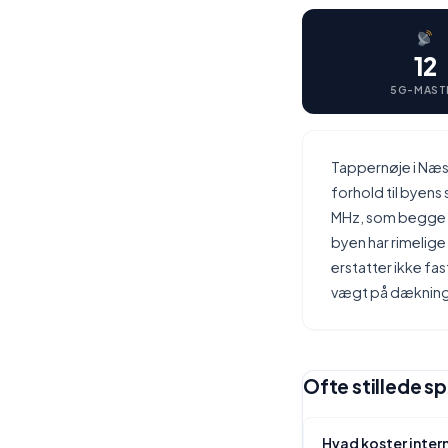
12
5G-MAST
Tappernøje i Næs
forhold til byen
MHz, som begge b
byen har rimelig
erstatter ikke fas
vægt på dækning l
Ofte stillede s
Hvad koster inter