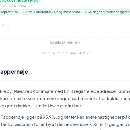
00 DKK de første 6 mdr.
ris i 6 mdr.: 1.494 DKK
is oprettelse
✓ Gratis lånerouter - Ubegrænset data
✓ 30 dages tilfredshedsgaran
inding
Se alle 13 tilbud
Priser opdateret 6. august 2026
 Tappernøje
 lille by i Næstved Kommune med 1.714 registrerede adresser. Som 
 kunne man forvente en mere begrænset internetinfrastruktur, men 
e godt dækket – særligt hvad angår fiber.
Tappernøje ligger på 95,9%, og nettet kan levere hastigheder på o
 stærk præstation for en by af denne størrelse. xDSL er til gengæl