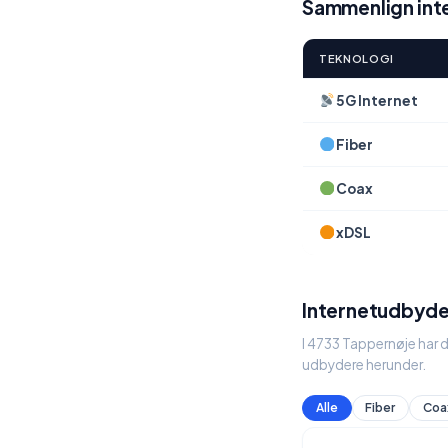
Sammenlign inte
TEKNOLOGI
5G Internet
Fiber
Coax
xDSL
Internetudbyde
I 4733 Tappernøje har d
udbydere herunder.
Alle
Fiber
Coa