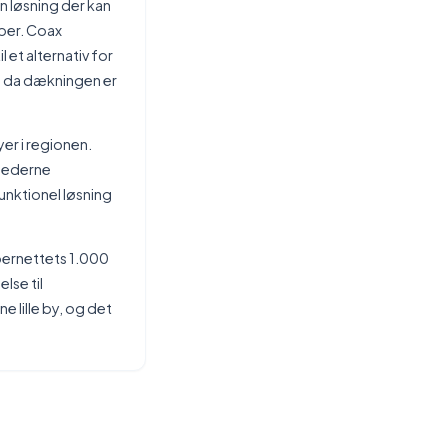
 løsning der kan
ber. Coax
 et alternativ for
, da dækningen er
er i regionen.
ghederne
funktionel løsning
ibernettets 1.000
lse til
 lille by, og det