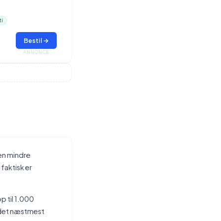
ti
Bestil →
ANNONCE
en mindre
faktisk er
p til 1.000
d det næstmest