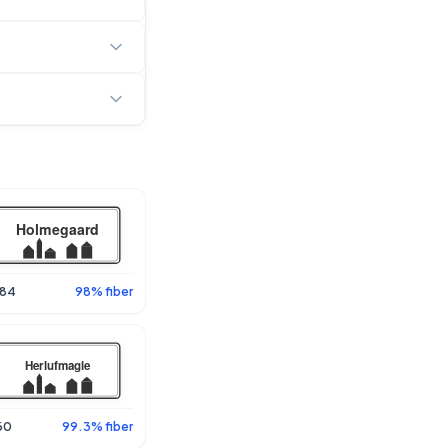
84
98% fiber
60
99.3% fiber