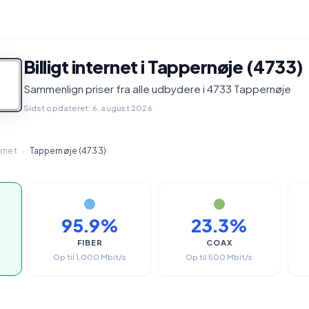
Billigt internet i Tappernøje (4733)
Sammenlign priser fra alle udbydere i 4733 Tappernøje
Sidst opdateret: 6. august 2026
ernet
›
Tappernøje (4733)
95.9%
23.3%
FIBER
COAX
Op til 1.000 Mbit/s
Op til 500 Mbit/s