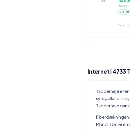
Spar 3
Mindstep
✓ Grat
6 md. b
Internet i 4733
Tappernøje er en
sydsjællandsk by
Tappernøje gansk
Fiberdækningen i 
Mbit/s. Det er en