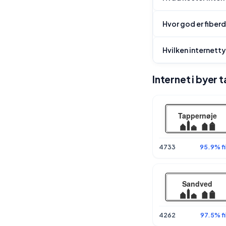
Hvor god er fiber
Hvilken internett
Internet i byer
4733
95.9% fi
4262
97.5% fi