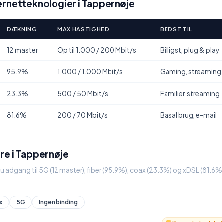
rnetteknologier i Tappernøje
DÆKNING
MAX HASTIGHED
BEDST TIL
12 master
Op til 1.000 / 200 Mbit/s
Billigst, plug & play
95.9%
1.000 / 1.000 Mbit/s
Gaming, streaming
23.3%
500 / 50 Mbit/s
Familier, streaming
81.6%
200 / 70 Mbit/s
Basal brug, e-mail
re i Tappernøje
u adgang til 5G (12 master), fiber (95.9%), coax (23.3%) og xDSL (81.6
x
5G
Ingen binding