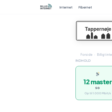
Internet
Fibernet
Forside
›
Billigt int
INDHOLD
12 master
5G
Op til 1.000 Mbit/s