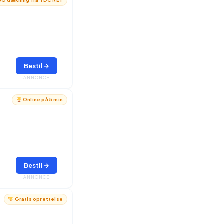
G dækning fra TDC NET
Bestil →
ANNONCE
Online på 5 min
Bestil →
ANNONCE
Gratis oprettelse