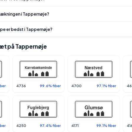
dækningen i Tappernøje?
ype er bedst i Tappernøje?
 tæt på Tappernøje
ber
4736
99.6% fiber
4700
97.1% fiber
46
ber
4250
97.4% fiber
4171
99.1% fiber
41