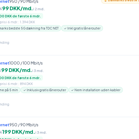
Danmarks bedste 5
ernet
950 / 90 Mbit/s
99 DKK/md.
K
i 2 md.
00 DKK de første 6 mdr.
ris i 6 mdr.: 1.394 DKK
arks bedste 5G dækning fra TDC NET
✓ Inkl gratis lånerouter
inding
ernet
1000 / 100 Mbit/s
99 DKK/md.
K
i 3 md.
00 DKK de første 6 mdr.
ris i 6 mdr.: 894 DKK
ne på 5 min
✓ Inklusiv gratis lånerouter
✓ Nem installation uden kabler
inding
ernet
950 / 90 Mbit/s
199 DKK/md.
K
i 3 md.