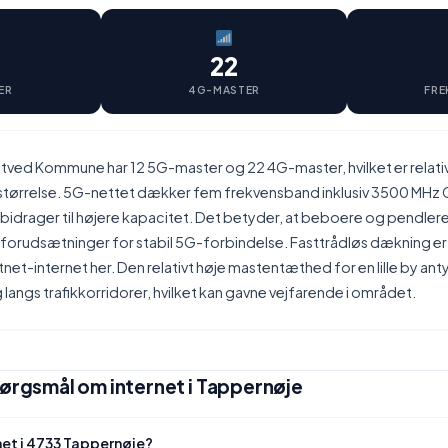
22
ER
4G-MASTER
FRE
tved Kommune har 12 5G-master og 22 4G-master, hvilket er relati
s størrelse. 5G-nettet dækker fem frekvensband inklusiv 3500 MH
idrager til højere kapacitet. Det betyder, at beboere og pendlere
e forudsætninger for stabil 5G-forbindelse. Fasttrådløs dækning e
tnet-internet her. Den relativt høje mastentæthed for en lille by anty
angs trafikkorridorer, hvilket kan gavne vejfarende i området.
pørgsmål om internet i Tappernøje
net i 4733 Tappernøje?