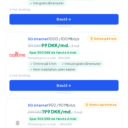
✓ Inkl gratis lånerouter
6 md. binding
Bestil →
ANNONCE
5G internet
1000 / 100 Mbit/s
Online på 5 min
99 DKK/md.
199 DKK
i 3 md.
Spar 300 DKK de første 6 mdr.
Mindstepris i 6 mdr.: 894 DKK
✓ Online på 5 min
✓ Inklusiv gratis lånerouter
✓ Nem installation uden kabler
6 md. binding
Bestil →
ANNONCE
5G internet
950 / 90 Mbit/s
Gratis oprettelse
199 DKK/md.
299 DKK
i 3 md.
Spar 300 DKK de første 6 mdr.
Mindstepris i 6 mdr.: 1.494 DKK