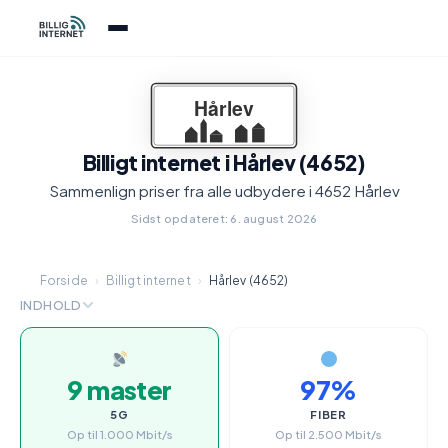
Billigt internet i Hårlev (4652)
Sammenlign priser fra alle udbydere i 4652 Hårlev
Sidst opdateret: 6. august 2026
Forside
›
Billigt internet
›
Hårlev (4652)
INDHOLD
9 master
97%
5G
FIBER
Op til 1.000 Mbit/s
Op til 2.500 Mbit/s