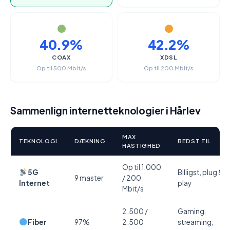
40.9%
42.2%
COAX
XDSL
Op til 500 Mbit/s
Op til 200 Mbit/s
Sammenlign internetteknologier i Hårlev
MAX
TEKNOLOGI
DÆKNING
BEDST TIL
HASTIGHED
Op til 1.000
5G
Billigst, plug &
9 master
/ 200
Internet
play
Mbit/s
2.500 /
Gaming,
Fiber
97%
2.500
streaming,