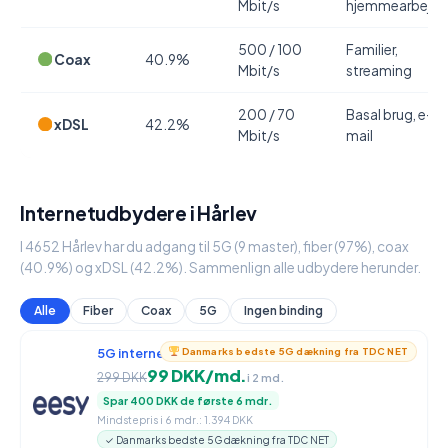
Mbit/s
hjemmearbejde
500 / 100
Familier,
Coax
40.9%
Mbit/s
streaming
200 / 70
Basal brug, e-
xDSL
42.2%
Mbit/s
mail
Internetudbydere i Hårlev
I 4652 Hårlev har du adgang til 5G (9 master), fiber (97%), coax
(40.9%) og xDSL (42.2%). Sammenlign alle udbydere herunder.
Alle
Fiber
Coax
5G
Ingen binding
5G internet
950 / 90 Mbit/s
Danmarks bedste 5G dækning fra TDC NET
99 DKK/md.
299 DKK
i 2 md.
Spar 400 DKK de første 6 mdr.
Mindstepris i 6 mdr.: 1.394 DKK
✓ Danmarks bedste 5G dækning fra TDC NET