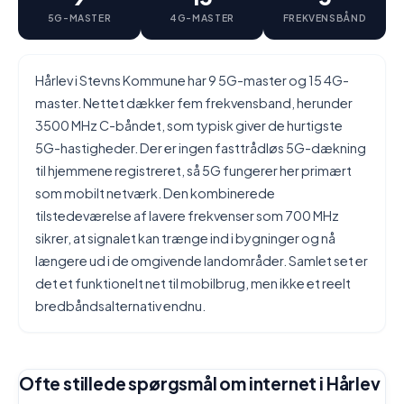
5G-MASTER
4G-MASTER
FREKVENSBÅND
Hårlev i Stevns Kommune har 9 5G-master og 15 4G-
master. Nettet dækker fem frekvensband, herunder
3500 MHz C-båndet, som typisk giver de hurtigste
5G-hastigheder. Der er ingen fasttrådløs 5G-dækning
til hjemmene registreret, så 5G fungerer her primært
som mobilt netværk. Den kombinerede
tilstedeværelse af lavere frekvenser som 700 MHz
sikrer, at signalet kan trænge ind i bygninger og nå
længere ud i de omgivende landområder. Samlet set er
det et funktionelt net til mobilbrug, men ikke et reelt
bredbåndsalternativ endnu.
Ofte stillede spørgsmål om internet i Hårlev