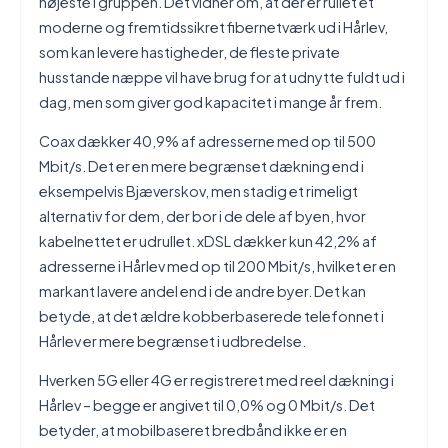
højeste i gruppen. Det vidner om, at der er rullet et
moderne og fremtidssikret fibernetværk ud i Hårlev,
som kan levere hastigheder, de fleste private
husstande næppe vil have brug for at udnytte fuldt ud i
dag, men som giver god kapacitet i mange år frem.
Coax dækker 40,9% af adresserne med op til 500
Mbit/s. Det er en mere begrænset dækning end i
eksempelvis Bjæverskov, men stadig et rimeligt
alternativ for dem, der bor i de dele af byen, hvor
kabelnettet er udrullet. xDSL dækker kun 42,2% af
adresserne i Hårlev med op til 200 Mbit/s, hvilket er en
markant lavere andel end i de andre byer. Det kan
betyde, at det ældre kobberbaserede telefonnet i
Hårlev er mere begrænset i udbredelse.
Hverken 5G eller 4G er registreret med reel dækning i
Hårlev – begge er angivet til 0,0% og 0 Mbit/s. Det
betyder, at mobilbaseret bredbånd ikke er en