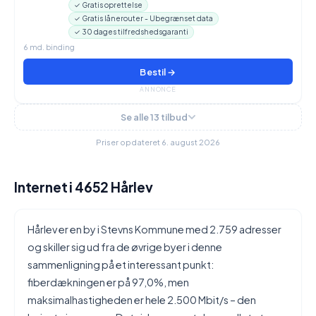
✓ Gratis oprettelse
✓ Gratis lånerouter - Ubegrænset data
✓ 30 dages tilfredshedsgaranti
6 md. binding
Bestil →
ANNONCE
Se alle 13 tilbud
Priser opdateret 6. august 2026
Internet i 4652 Hårlev
Hårlev er en by i Stevns Kommune med 2.759 adresser
og skiller sig ud fra de øvrige byer i denne
sammenligning på et interessant punkt:
fiberdækningen er på 97,0%, men
maksimalhastigheden er hele 2.500 Mbit/s – den