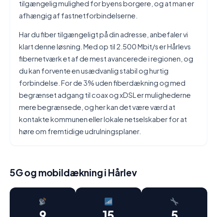
tilgængelig mulighed for byens borgere, og at man er
afhængig af fastnetforbindelserne.
Har du fiber tilgængeligt på din adresse, anbefaler vi
klart denne løsning. Med op til 2.500 Mbit/s er Hårlevs
fibernetværk et af de mest avancerede i regionen, og
du kan forvente en usædvanlig stabil og hurtig
forbindelse. For de 3% uden fiberdækning og med
begrænset adgang til coax og xDSL er mulighederne
mere begrænsede, og her kan det være værd at
kontakte kommunen eller lokale netselskaber for at
høre om fremtidige udrulningsplaner.
5G og mobildækning i Hårlev
9
15
5