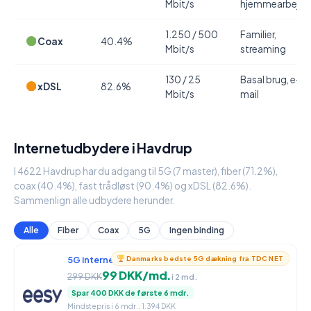
Mbit/s
hjemmearbejde
1.250 / 500
Familier,
Coax
40.4%
Mbit/s
streaming
130 / 25
Basal brug, e-
xDSL
82.6%
Mbit/s
mail
Internetudbydere i Havdrup
I 4622 Havdrup har du adgang til 5G (7 master), fiber (71.2%),
coax (40.4%), fast trådløst (90.4%) og xDSL (82.6%).
Sammenlign alle udbydere herunder.
Alle
Fiber
Coax
5G
Ingen binding
5G internet
950 / 90 Mbit/s
Danmarks bedste 5G dækning fra TDC NET
99 DKK/md.
299 DKK
i 2 md.
Spar 400 DKK de første 6 mdr.
Mindstepris i 6 mdr.: 1.394 DKK