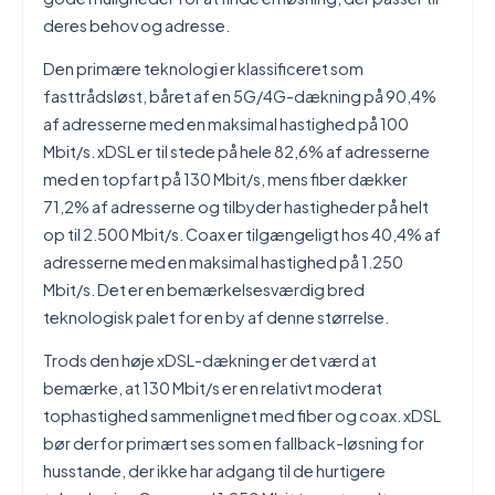
deres behov og adresse.
Den primære teknologi er klassificeret som
fasttrådsløst, båret af en 5G/4G-dækning på 90,4%
af adresserne med en maksimal hastighed på 100
Mbit/s. xDSL er til stede på hele 82,6% af adresserne
med en topfart på 130 Mbit/s, mens fiber dækker
71,2% af adresserne og tilbyder hastigheder på helt
op til 2.500 Mbit/s. Coax er tilgængeligt hos 40,4% af
adresserne med en maksimal hastighed på 1.250
Mbit/s. Det er en bemærkelsesværdig bred
teknologisk palet for en by af denne størrelse.
Trods den høje xDSL-dækning er det værd at
bemærke, at 130 Mbit/s er en relativt moderat
tophastighed sammenlignet med fiber og coax. xDSL
bør derfor primært ses som en fallback-løsning for
husstande, der ikke har adgang til de hurtigere