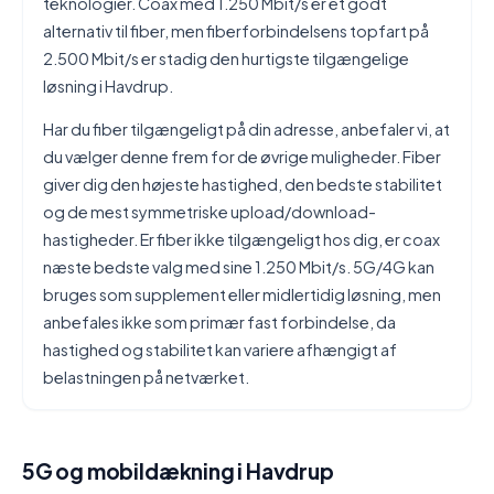
teknologier. Coax med 1.250 Mbit/s er et godt
alternativ til fiber, men fiberforbindelsens topfart på
2.500 Mbit/s er stadig den hurtigste tilgængelige
løsning i Havdrup.
Har du fiber tilgængeligt på din adresse, anbefaler vi, at
du vælger denne frem for de øvrige muligheder. Fiber
giver dig den højeste hastighed, den bedste stabilitet
og de mest symmetriske upload/download-
hastigheder. Er fiber ikke tilgængeligt hos dig, er coax
næste bedste valg med sine 1.250 Mbit/s. 5G/4G kan
bruges som supplement eller midlertidig løsning, men
anbefales ikke som primær fast forbindelse, da
hastighed og stabilitet kan variere afhængigt af
belastningen på netværket.
5G og mobildækning i Havdrup