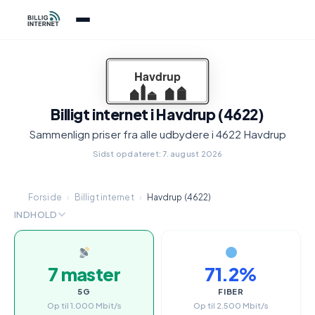
Billigt internet i Havdrup (4622)
Sammenlign priser fra alle udbydere i 4622 Havdrup
Sidst opdateret: 7. august 2026
Forside
›
Billigt internet
›
Havdrup (4622)
INDHOLD
7 master
71.2%
5G
FIBER
Op til 1.000 Mbit/s
Op til 2.500 Mbit/s