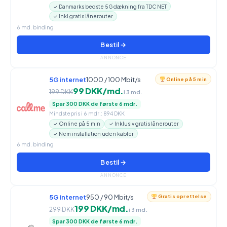
✓ Danmarks bedste 5G dækning fra TDC NET
✓ Inkl gratis lånerouter
6 md. binding
Bestil →
ANNONCE
5G internet
1000 / 100 Mbit/s
Online på 5 min
99 DKK/md.
199 DKK
i 3 md.
Spar 300 DKK de første 6 mdr.
Mindstepris i 6 mdr.: 894 DKK
✓ Online på 5 min
✓ Inklusiv gratis lånerouter
✓ Nem installation uden kabler
6 md. binding
Bestil →
ANNONCE
5G internet
950 / 90 Mbit/s
Gratis oprettelse
199 DKK/md.
299 DKK
i 3 md.
Spar 300 DKK de første 6 mdr.