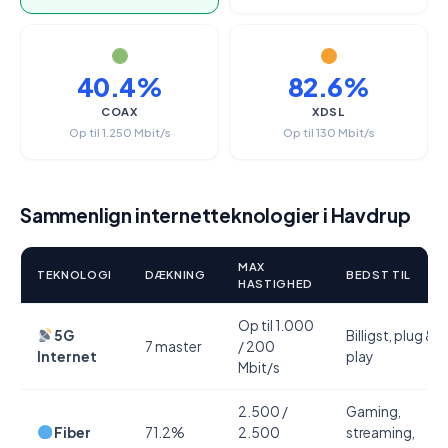
40.4%
82.6%
COAX
XDSL
Op til 1.250 Mbit/s
Op til 130 Mbit/s
Sammenlign internetteknologier i Havdrup
MAX
TEKNOLOGI
DÆKNING
BEDST TIL
HASTIGHED
Op til 1.000
5G
Billigst, plug &
7 master
/ 200
Internet
play
Mbit/s
2.500 /
Gaming,
Fiber
71.2%
2.500
streaming,