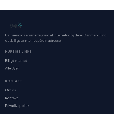
Uafhængig sammenligning af internetudbydere i Danmark. Find
det billigste internet på din adresse.
HURTIGE LINKS
Billigt Internet
Alle Byer
KONTAKT
Om os
Kontakt
Privatlivspolitik