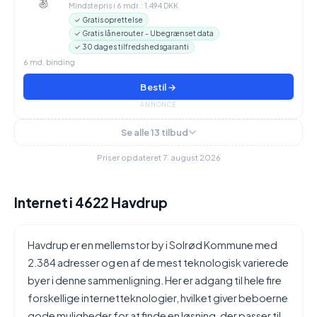
Mindstepris i 6 mdr.: 1.494 DKK
✓ Gratis oprettelse
✓ Gratis lånerouter - Ubegrænset data
✓ 30 dages tilfredshedsgaranti
6 md. binding
Bestil →
ANNONCE
Se alle 13 tilbud
Priser opdateret 7. august 2026
Internet i 4622 Havdrup
Havdrup er en mellemstor by i Solrød Kommune med
2.384 adresser og en af de mest teknologisk varierede
byer i denne sammenligning. Her er adgang til hele fire
forskellige internetteknologier, hvilket giver beboerne
gode muligheder for at finde en løsning, der passer til