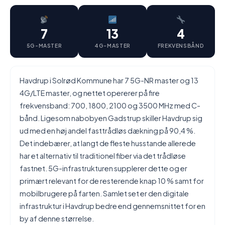
7
13
4
5G-MASTER
4G-MASTER
FREKVENSBÅND
Havdrup i Solrød Kommune har 7 5G-NR master og 13
4G/LTE master, og nettet opererer på fire
frekvensband: 700, 1800, 2100 og 3500 MHz med C-
bånd. Ligesom nabobyen Gadstrup skiller Havdrup sig
ud med en høj andel fasttrådløs dækning på 90,4 %.
Det indebærer, at langt de fleste husstande allerede
har et alternativ til traditionel fiber via det trådløse
fastnet. 5G-infrastrukturen supplerer dette og er
primært relevant for de resterende knap 10 % samt for
mobilbrugere på farten. Samlet set er den digitale
infrastruktur i Havdrup bedre end gennemsnittet for en
by af denne størrelse.