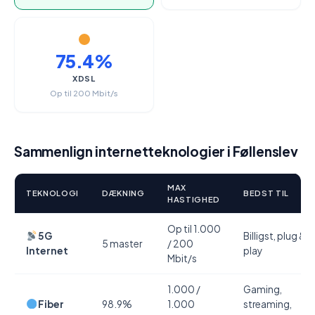
75.4%
XDSL
Op til 200 Mbit/s
Sammenlign internetteknologier i Føllenslev
MAX
TEKNOLOGI
DÆKNING
BEDST TIL
HASTIGHED
Op til 1.000
5G
Billigst, plug &
5 master
/ 200
Internet
play
Mbit/s
1.000 /
Gaming,
Fiber
98.9%
1.000
streaming,