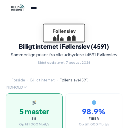
Billigt internet i Føllenslev (4591)
Sammenlign priser fra alle udbydere i 4591 Føllenslev
Sidst opdateret: 7. august 2026
Forside
›
Billigt internet
›
Føllenslev (4591)
INDHOLD
5 master
98.9%
5G
FIBER
Op til 1.000 Mbit/s
Op til 1.000 Mbit/s