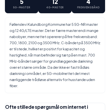
5
12
4
5G-MASTER
4G-MASTER
FREKVENSBÅND
Føllenslev i Kalundborg Kommune har 5 5G-NR master
og 12 4G/LTE master. Det er færre master end i mange
nabobyer, men nettet opererer på fire frekvensband:
700, 1800, 2100 og 3500 MHz. C-båndet på 3500 MHz
er til stede, hvilket er positivt for kapacitet og
hastighed, når man befinder sig tæt på en mast. 700
MHz-båndet sørger for grundlæggende dækning
over et større område. Da der ikke er fasttrådløs
dækning i området, er 5G-mobilnettet det mest
nærliggende trådløse alternativ for husstande uden
fiber.
Ofte stillede spørgsmål om internet i