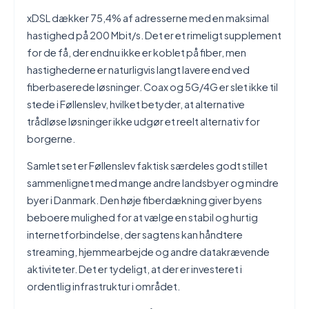
xDSL dækker 75,4% af adresserne med en maksimal
hastighed på 200 Mbit/s. Det er et rimeligt supplement
for de få, der endnu ikke er koblet på fiber, men
hastighederne er naturligvis langt lavere end ved
fiberbaserede løsninger. Coax og 5G/4G er slet ikke til
stede i Føllenslev, hvilket betyder, at alternative
trådløse løsninger ikke udgør et reelt alternativ for
borgerne.
Samlet set er Føllenslev faktisk særdeles godt stillet
sammenlignet med mange andre landsbyer og mindre
byer i Danmark. Den høje fiberdækning giver byens
beboere mulighed for at vælge en stabil og hurtig
internetforbindelse, der sagtens kan håndtere
streaming, hjemmearbejde og andre datakrævende
aktiviteter. Det er tydeligt, at der er investeret i
ordentlig infrastruktur i området.