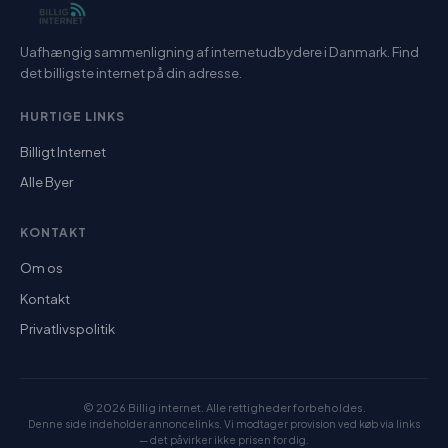
Uafhængig sammenligning af internetudbydere i Danmark. Find
det billigste internet på din adresse.
HURTIGE LINKS
Billigt Internet
Alle Byer
KONTAKT
Om os
Kontakt
Privatlivspolitik
© 2026 Billig internet. Alle rettigheder forbeholdes.
Denne side indeholder annoncelinks. Vi modtager provision ved køb via links
— det påvirker ikke prisen for dig.