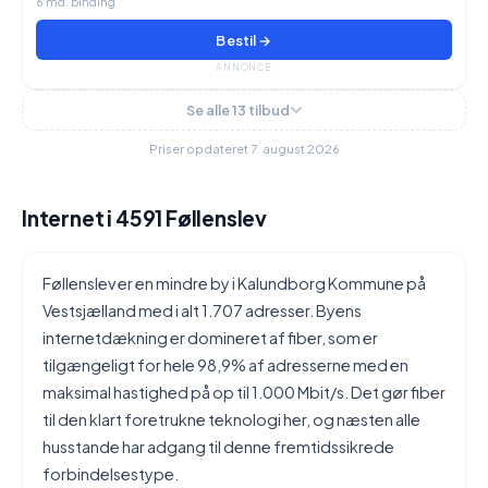
6 md. binding
Bestil →
ANNONCE
Se alle 13 tilbud
Priser opdateret 7. august 2026
Internet i 4591 Føllenslev
Føllenslev er en mindre by i Kalundborg Kommune på
Vestsjælland med i alt 1.707 adresser. Byens
internetdækning er domineret af fiber, som er
tilgængeligt for hele 98,9% af adresserne med en
maksimal hastighed på op til 1.000 Mbit/s. Det gør fiber
til den klart foretrukne teknologi her, og næsten alle
husstande har adgang til denne fremtidssikrede
forbindelsestype.