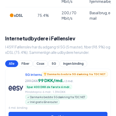
Mbit/s
hjemmearbejde
200 / 70
Basal brug, e-
xDSL
75.4%
Mbit/s
mail
Internetudbydere i Føllenslev
I 4591 Føllenslev har du adgang til 5G (5 master), fiber (98.9%) og
xDSL (75.4%). Sammenlign alle udbydere herunder.
Alle
Fiber
Coax
5G
Ingen binding
5G internet
950 / 90 Mbit/s
Danmarks bedste 5G dækning fra TDC NET
99 DKK/md.
299 DKK
i 2 md.
Spar 400 DKK de første 6 mdr.
Mindstepris i 6 mdr.: 1.394 DKK
✓ Danmarks bedste 5G dækning fra TDC NET
✓ Inkl gratis lånerouter
6 md. binding