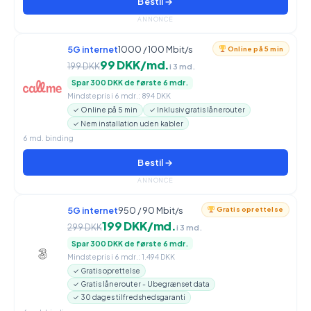
Bestil →
ANNONCE
5G internet
1000 / 100 Mbit/s
Online på 5 min
99 DKK/md.
199 DKK
i 3 md.
Spar 300 DKK de første 6 mdr.
Mindstepris i 6 mdr.: 894 DKK
✓ Online på 5 min
✓ Inklusiv gratis lånerouter
✓ Nem installation uden kabler
6 md. binding
Bestil →
ANNONCE
5G internet
950 / 90 Mbit/s
Gratis oprettelse
199 DKK/md.
299 DKK
i 3 md.
Spar 300 DKK de første 6 mdr.
Mindstepris i 6 mdr.: 1.494 DKK
✓ Gratis oprettelse
✓ Gratis lånerouter - Ubegrænset data
✓ 30 dages tilfredshedsgaranti