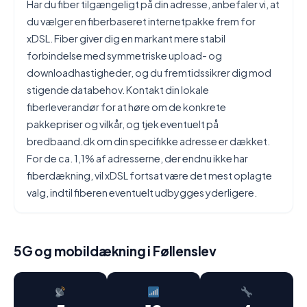
Har du fiber tilgængeligt på din adresse, anbefaler vi, at
du vælger en fiberbaseret internetpakke frem for
xDSL. Fiber giver dig en markant mere stabil
forbindelse med symmetriske upload- og
downloadhastigheder, og du fremtidssikrer dig mod
stigende databehov. Kontakt din lokale
fiberleverandør for at høre om de konkrete
pakkepriser og vilkår, og tjek eventuelt på
bredbaand.dk om din specifikke adresse er dækket.
For de ca. 1,1% af adresserne, der endnu ikke har
fiberdækning, vil xDSL fortsat være det mest oplagte
valg, indtil fiberen eventuelt udbygges yderligere.
5G og mobildækning i Føllenslev