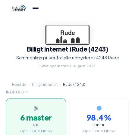
Billigt internet i Rude (4243)
Sammenlign priser fra alle udbydere i 4243 Rude
Sidst opdateret: 6. august 2026
Forside
›
Billigt internet
›
Rude (4243)
INDHOLD
6 master
98.4%
5G
FIBER
Op til 1.000 Mbit/s
Op til 1.000 Mbit/s