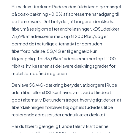
Et markant træk ved Rude er den fuldstændige mangel
på coax-dækning – 0,0% af adresserne har adgang til
dette netværk. Det betyder, at borgere, der ikke har
fiber, må se sig om efter andre løsninger. xDSL dækker
75,6% af adresserne med op til 200 Mbit/s og er
dermed det naturlige alternativ for dem uden
fiberforbindelse. 5G/4G er til gengæld kun
tilgængeligt for 33,0% af adresserne med op til 100
Mbit/s, hvilket er en af de lavere dækningsgrader for
mobilt bredbånd i regionen.
Den lave 5G/4G-dækning betyder, at borgere i Rude
uden fiber eller xDSL kan have svært ved at finde et
godt alternativ. Det understreger, hvor vigtigt det er, at
fiberdækningen forbliver høj og helst udvides til de
resterende adresser, der endnu ikke er dækket.
Har du fiber tilgængeligt, anbefaler vi klart denne