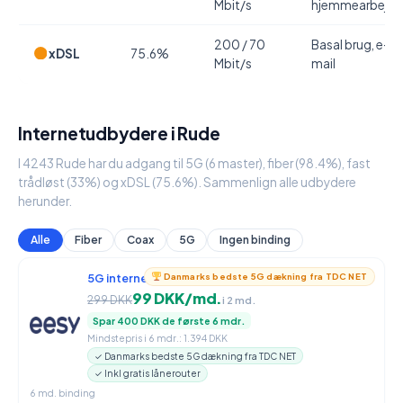
Mbit/s
hjemmearbejde
200 / 70
Basal brug, e-
xDSL
75.6%
Mbit/s
mail
Internetudbydere i Rude
I 4243 Rude har du adgang til 5G (6 master), fiber (98.4%), fast
trådløst (33%) og xDSL (75.6%). Sammenlign alle udbydere
herunder.
Alle
Fiber
Coax
5G
Ingen binding
5G internet
950 / 90 Mbit/s
Danmarks bedste 5G dækning fra TDC NET
99 DKK/md.
299 DKK
i 2 md.
Spar 400 DKK de første 6 mdr.
Mindstepris i 6 mdr.: 1.394 DKK
✓ Danmarks bedste 5G dækning fra TDC NET
✓ Inkl gratis lånerouter
6 md. binding