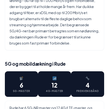
løsning – du får op til 1.000 Mbit/s og en forbindelse,
der er bygget til at holde mange år frem. Har du ikke
adgang til fiber, er xDSL med op til 200 Mbit/s et
brugbart alternativ til de fleste daglige behov som
streaming og hjemmearbejde. Det begrænsede
5G/4G-net bør primært betragtes som en nødløsning,
da dækningen i Rude er for begrænset til at kunne
bruges som fast primær forbindelse.
5G og mobildækning i Rude
6
12
4
5G-MASTER
4G-MASTER
FREKVENSBÅND
Rude har 6 5G-NR master og 12 4G/LTE-master, og