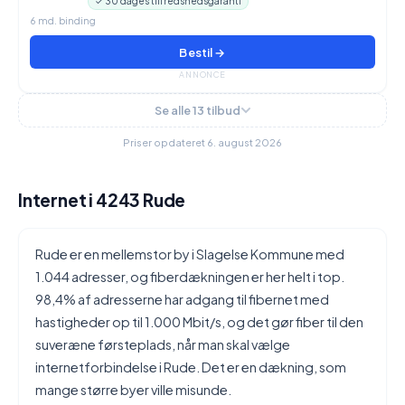
✓ 30 dages tilfredshedsgaranti
6 md. binding
Bestil →
ANNONCE
Se alle 13 tilbud
Priser opdateret 6. august 2026
Internet i 4243 Rude
Rude er en mellemstor by i Slagelse Kommune med
1.044 adresser, og fiberdækningen er her helt i top.
98,4% af adresserne har adgang til fibernet med
hastigheder op til 1.000 Mbit/s, og det gør fiber til den
suveræne førsteplads, når man skal vælge
internetforbindelse i Rude. Det er en dækning, som
mange større byer ville misunde.