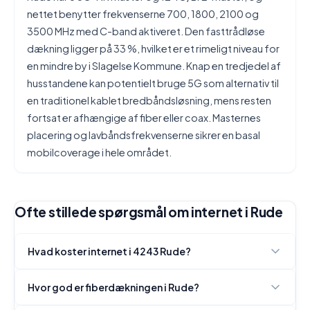
nettet benytter frekvenserne 700, 1800, 2100 og
3500 MHz med C-band aktiveret. Den fasttrådløse
dækning ligger på 33 %, hvilket er et rimeligt niveau for
en mindre by i Slagelse Kommune. Knap en tredjedel af
husstandene kan potentielt bruge 5G som alternativ til
en traditionel kablet bredbåndsløsning, mens resten
fortsat er afhængige af fiber eller coax. Masternes
placering og lavbåndsfrekvenserne sikrer en basal
mobilcoverage i hele området.
Ofte stillede spørgsmål om internet i Rude
Hvad koster internet i 4243 Rude?
Hvor god er fiberdækningen i Rude?