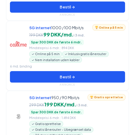
Bestil →
ANNONCE
5G internet
1000 / 100 Mbit/s
Online på 5 min
99 DKK/md.
199 DKK
i 3 md.
Spar 300 DKK de første 6 mdr.
Mindstepris i 6 mdr.: 894 DKK
✓ Online på 5 min
✓ Inklusiv gratis lånerouter
✓ Nem installation uden kabler
6 md. binding
Bestil →
ANNONCE
5G internet
950 / 90 Mbit/s
Gratis oprettelse
199 DKK/md.
299 DKK
i 3 md.
Spar 300 DKK de første 6 mdr.
Mindstepris i 6 mdr.: 1.494 DKK
✓ Gratis oprettelse
✓ Gratis lånerouter - Ubegrænset data