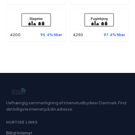
4200
95.4% fiber
4250
97.4% fiber
Uafhængig sammenligning af internetudbydere i Danmark. Find
det billigste internet på din adresse.
HURTIGE LINKS
Billigt Internet