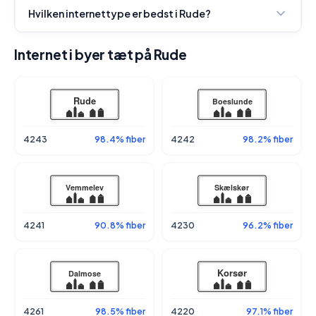
Hvilken internettype er bedst i Rude?
Internet i byer tæt på Rude
4243
98.4% fiber
4242
98.2% fiber
4241
90.8% fiber
4230
96.2% fiber
4261
98.5% fiber
4220
97.1% fiber