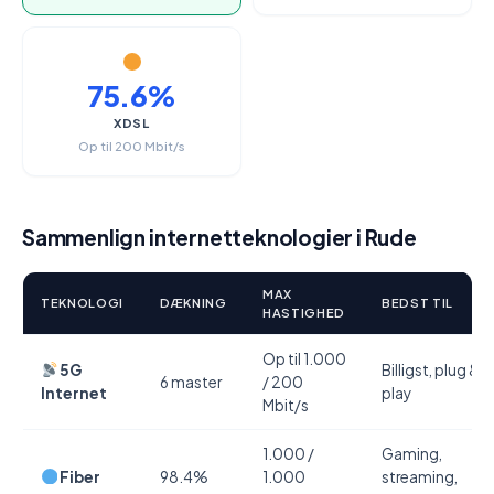
75.6%
XDSL
Op til 200 Mbit/s
Sammenlign internetteknologier i Rude
MAX
TEKNOLOGI
DÆKNING
BEDST TIL
HASTIGHED
Op til 1.000
5G
Billigst, plug &
6 master
/ 200
Internet
play
Mbit/s
1.000 /
Gaming,
Fiber
98.4%
1.000
streaming,