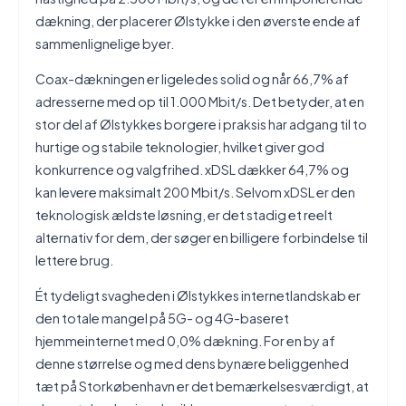
dækning, der placerer Ølstykke i den øverste ende af
sammenlignelige byer.
Coax-dækningen er ligeledes solid og når 66,7% af
adresserne med op til 1.000 Mbit/s. Det betyder, at en
stor del af Ølstykkes borgere i praksis har adgang til to
hurtige og stabile teknologier, hvilket giver god
konkurrence og valgfrihed. xDSL dækker 64,7% og
kan levere maksimalt 200 Mbit/s. Selvom xDSL er den
teknologisk ældste løsning, er det stadig et reelt
alternativ for dem, der søger en billigere forbindelse til
lettere brug.
Ét tydeligt svagheden i Ølstykkes internetlandskab er
den totale mangel på 5G- og 4G-baseret
hjemmeinternet med 0,0% dækning. For en by af
denne størrelse og med dens bynære beliggenhed
tæt på Storkøbenhavn er det bemærkelsesværdigt, at