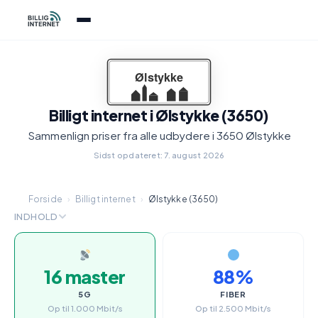
Billigt internet i Ølstykke (3650)
Sammenlign priser fra alle udbydere i 3650 Ølstykke
Sidst opdateret: 7. august 2026
Forside
›
Billigt internet
›
Ølstykke (3650)
INDHOLD
16 master
88%
5G
FIBER
Op til 1.000 Mbit/s
Op til 2.500 Mbit/s