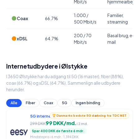
Mbit/s
hjemmearbejde
1.000 /
Familier,
Coax
66.7%
500 Mbit/s
streaming
200 / 70
Basal brug, e-
xDSL
64.7%
Mbit/s
mail
Internetudbydere i Ølstykke
I 3650 Ølstykke har du adgang til 5G (16 master), fiber (88%),
coax (66.7%) og xDSL (64.7%). Sammenlign alle udbydere
herunder.
Alle
Fiber
Coax
5G
Ingen binding
5G internet
950 / 90 Mbit/s
Danmarks bedste 5G dækning fra TDC NET
99 DKK/md.
299 DKK
i 2 md.
Spar 400 DKK de første 6 mdr.
Mindstepris i 6 mdr.: 1.394 DKK