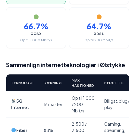
66.7%
64.7%
COAX
XDSL
Op til 1.000 Mbit/s
Op til 200 Mbit/s
Sammenlign internetteknologier i Ølstykke
MAX
TEKNOLOGI
DÆKNING
BEDST TIL
HASTIGHED
Op til 1.000
5G
Billigst, plug &
16 master
/ 200
Internet
play
Mbit/s
2.500 /
Gaming,
Fiber
88%
2.500
streaming,