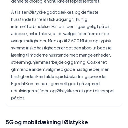
denne teknologi endnu ikke er repræsenteret.
Alt i alt er Ølstykke godt dækket, og de fleste
husstande har realistisk adgang til hurtig
internetforbindelse. Har du fiber tilgængeligt på din
adresse, anbefaler vi, at du vælger fiber fremfor de
øvrige muligheder. Med op til 2.500 Mbit/s og typisk
symmetriske hastigheder er det den absolut bedste
løsning til moderne husstande med mange enheder,
streaming, hjemmearbejde og gaming. Coax er et
glimrende andentvalg med gode hastigheder, men
hastigheden kan falde i spidsbelastningsperioder.
Egedal Kommune er generelt godt på vej med
udrulningen af fiber, og Ølstykke er et godt eksempel
på det.
5G og mobildækning i Ølstykke