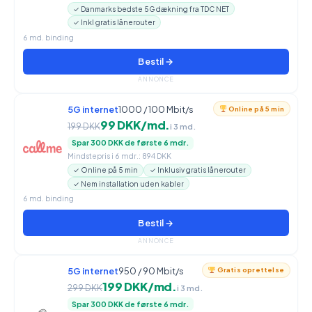
✓ Danmarks bedste 5G dækning fra TDC NET
✓ Inkl gratis lånerouter
6 md. binding
Bestil →
ANNONCE
5G internet
1000 / 100 Mbit/s
Online på 5 min
99 DKK/md.
199 DKK
i 3 md.
Spar 300 DKK de første 6 mdr.
Mindstepris i 6 mdr.: 894 DKK
✓ Online på 5 min
✓ Inklusiv gratis lånerouter
✓ Nem installation uden kabler
6 md. binding
Bestil →
ANNONCE
5G internet
950 / 90 Mbit/s
Gratis oprettelse
199 DKK/md.
299 DKK
i 3 md.
Spar 300 DKK de første 6 mdr.