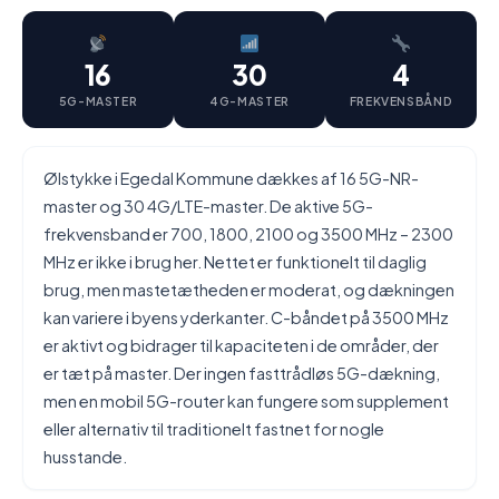
16
30
4
5G-MASTER
4G-MASTER
FREKVENSBÅND
Ølstykke i Egedal Kommune dækkes af 16 5G-NR-
master og 30 4G/LTE-master. De aktive 5G-
frekvensband er 700, 1800, 2100 og 3500 MHz – 2300
MHz er ikke i brug her. Nettet er funktionelt til daglig
brug, men mastetætheden er moderat, og dækningen
kan variere i byens yderkanter. C-båndet på 3500 MHz
er aktivt og bidrager til kapaciteten i de områder, der
er tæt på master. Der ingen fasttrådløs 5G-dækning,
men en mobil 5G-router kan fungere som supplement
eller alternativ til traditionelt fastnet for nogle
husstande.