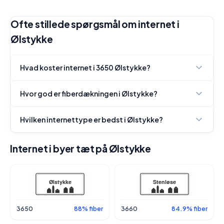
Ofte stillede spørgsmål om internet i
Ølstykke
Hvad koster internet i 3650 Ølstykke?
Hvor god er fiberdækningen i Ølstykke?
Hvilken internettype er bedst i Ølstykke?
Internet i byer tæt på Ølstykke
3650
88% fiber
3660
84.9% fiber