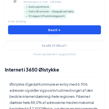
Mindstepris i 6 mdr.: 1.494 DKK
✓ Gratis oprettelse
✓ Gratis lånerouter - Ubegrænset data
✓ 30 dages tilfredshedsgaranti
6 md. binding
Bestil →
ANNONCE
Se alle 13 tilbud
Priser opdateret 7. august 2026
Internet i 3650 Ølstykke
Ølstykke i Egedal Kommune er en by med 6.906
adresser og skiller sig positivt ud med noget af den
bedste internetdækning i hele regionen. Fibernet
dækker hele 88,0% af adresserne med en maksimal
hastighed på 2.500 Mbit/s, og det er en imponerende