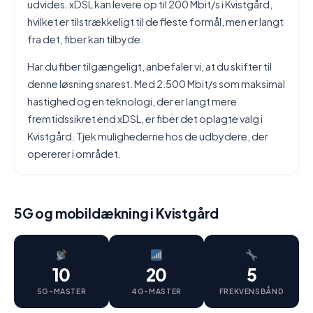
udvides. xDSL kan levere op til 200 Mbit/s i Kvistgård,
hvilket er tilstrækkeligt til de fleste formål, men er langt
fra det, fiber kan tilbyde.
Har du fiber tilgængeligt, anbefaler vi, at du skifter til
denne løsning snarest. Med 2.500 Mbit/s som maksimal
hastighed og en teknologi, der er langt mere
fremtidssikret end xDSL, er fiber det oplagte valg i
Kvistgård. Tjek mulighederne hos de udbydere, der
opererer i området.
5G og mobildækning i Kvistgård
10
20
5
5G-MASTER
4G-MASTER
FREKVENSBÅND