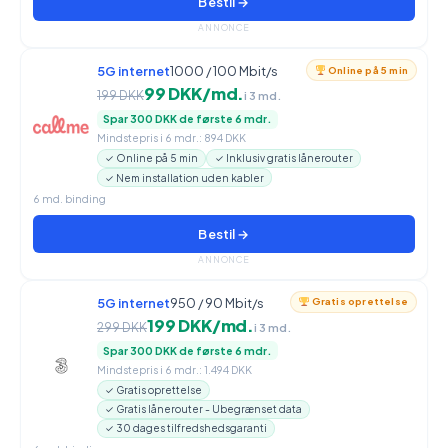
Bestil →
ANNONCE
5G internet
1000 / 100 Mbit/s
Online på 5 min
99 DKK/md.
199 DKK
i 3 md.
Spar 300 DKK de første 6 mdr.
Mindstepris i 6 mdr.: 894 DKK
✓ Online på 5 min
✓ Inklusiv gratis lånerouter
✓ Nem installation uden kabler
6 md. binding
Bestil →
ANNONCE
5G internet
950 / 90 Mbit/s
Gratis oprettelse
199 DKK/md.
299 DKK
i 3 md.
Spar 300 DKK de første 6 mdr.
Mindstepris i 6 mdr.: 1.494 DKK
✓ Gratis oprettelse
✓ Gratis lånerouter - Ubegrænset data
✓ 30 dages tilfredshedsgaranti