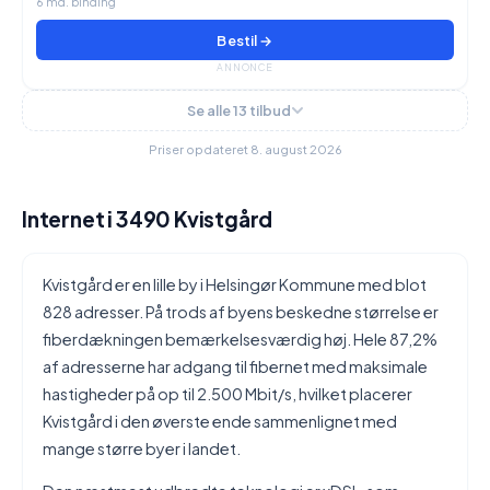
6 md. binding
Bestil →
ANNONCE
Se alle 13 tilbud
Priser opdateret 8. august 2026
Internet i 3490 Kvistgård
Kvistgård er en lille by i Helsingør Kommune med blot
828 adresser. På trods af byens beskedne størrelse er
fiberdækningen bemærkelsesværdig høj. Hele 87,2%
af adresserne har adgang til fibernet med maksimale
hastigheder på op til 2.500 Mbit/s, hvilket placerer
Kvistgård i den øverste ende sammenlignet med
mange større byer i landet.