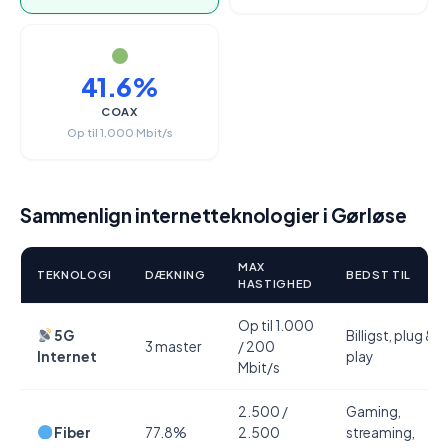
41.6%
COAX
Op til 1.000 Mbit/s
Sammenlign internetteknologier i Gørløse
MAX
TEKNOLOGI
DÆKNING
BEDST TIL
HASTIGHED
Op til 1.000
5G
Billigst, plug &
3 master
/ 200
Internet
play
Mbit/s
2.500 /
Gaming,
Fiber
77.8%
2.500
streaming,