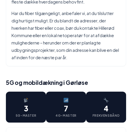
fleste dække hverdagens behov fint.
Har du fiber tilgængeligt, anbefaler vi, at du tilslutter
dig hurtigst muligt. Er du blandt de adresser, der
hverken har fiber eller coax, bør du kontakte Hillerød
Kommune eller en lokal netoperatør for at afdække
mulighederne – herunder om der er planlagte
udbygningsprojekter, som din adresse kan blive en del
af inden for de næste par år.
5G og mobildækning i Gørløse
3
7
4
5G-MASTER
4G-MASTER
FREKVENSBÅND