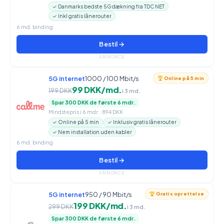
✓ Danmarks bedste 5G dækning fra TDC NET
✓ Inkl gratis lånerouter
6 md. binding
Bestil →
ANNONCE
5G internet
1000 / 100 Mbit/s
Online på 5 min
99 DKK/md.
199 DKK
i 3 md.
Spar 300 DKK de første 6 mdr.
Mindstepris i 6 mdr.: 894 DKK
✓ Online på 5 min
✓ Inklusiv gratis lånerouter
✓ Nem installation uden kabler
6 md. binding
Bestil →
ANNONCE
5G internet
950 / 90 Mbit/s
Gratis oprettelse
199 DKK/md.
299 DKK
i 3 md.
Spar 300 DKK de første 6 mdr.