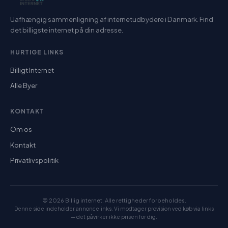
Uafhængig sammenligning af internetudbydere i Danmark. Find
det billigste internet på din adresse.
HURTIGE LINKS
Billigt Internet
Alle Byer
KONTAKT
Om os
Kontakt
Privatlivspolitik
© 2026 Billig internet. Alle rettigheder forbeholdes.
Denne side indeholder annoncelinks. Vi modtager provision ved køb via links
— det påvirker ikke prisen for dig.