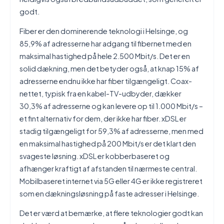
godt.
Fiber er den dominerende teknologi i Helsinge, og
85,9% af adresserne har adgang til fibernet med en
maksimal hastighed på hele 2.500 Mbit/s. Det er en
solid dækning, men det betyder også, at knap 15% af
adresserne endnu ikke har fiber tilgængeligt. Coax-
nettet, typisk fra en kabel-TV-udbyder, dækker
30,3% af adresserne og kan levere op til 1.000 Mbit/s –
et fint alternativ for dem, der ikke har fiber. xDSL er
stadig tilgængeligt for 59,3% af adresserne, men med
en maksimal hastighed på 200 Mbit/s er det klart den
svageste løsning. xDSL er kobberbaseret og
afhænger kraftigt af afstanden til nærmeste central.
Mobilbaseret internet via 5G eller 4G er ikke registreret
som en dækningsløsning på faste adresser i Helsinge.
Det er værd at bemærke, at flere teknologier godt kan