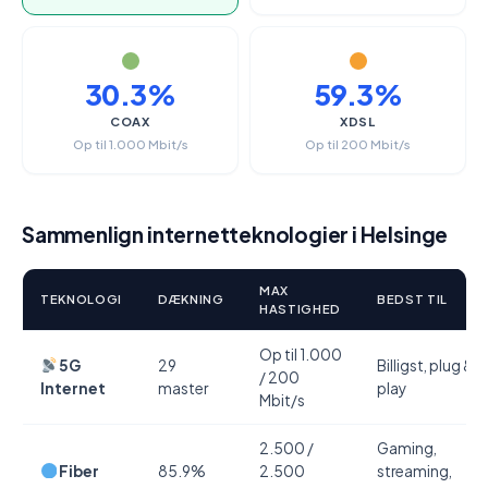
30.3%
59.3%
COAX
XDSL
Op til 1.000 Mbit/s
Op til 200 Mbit/s
Sammenlign internetteknologier i Helsinge
MAX
TEKNOLOGI
DÆKNING
BEDST TIL
HASTIGHED
Op til 1.000
5G
29
Billigst, plug &
/ 200
Internet
master
play
Mbit/s
2.500 /
Gaming,
Fiber
85.9%
2.500
streaming,