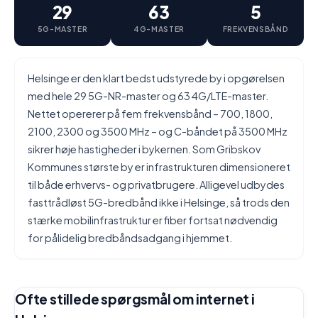
29
63
5
5G-MASTER
4G-MASTER
FREKVENSBÅND
Helsinge er den klart bedst udstyrede by i opgørelsen
med hele 29 5G-NR-master og 63 4G/LTE-master.
Nettet opererer på fem frekvensbånd – 700, 1800,
2100, 2300 og 3500 MHz – og C-båndet på 3500 MHz
sikrer høje hastigheder i bykernen. Som Gribskov
Kommunes største by er infrastrukturen dimensioneret
til både erhvervs- og privatbrugere. Alligevel udbydes
fasttrådløst 5G-bredbånd ikke i Helsinge, så trods den
stærke mobilinfrastruktur er fiber fortsat nødvendig
for pålidelig bredbåndsadgang i hjemmet.
Ofte stillede spørgsmål om internet i