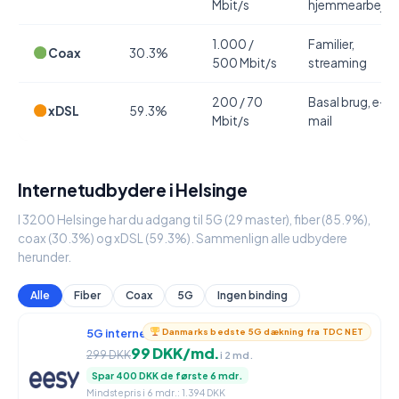
Mbit/s
hjemmearbejde
1.000 /
Familier,
Coax
30.3%
500 Mbit/s
streaming
200 / 70
Basal brug, e-
xDSL
59.3%
Mbit/s
mail
Internetudbydere i Helsinge
I 3200 Helsinge har du adgang til 5G (29 master), fiber (85.9%),
coax (30.3%) og xDSL (59.3%). Sammenlign alle udbydere
herunder.
Alle
Fiber
Coax
5G
Ingen binding
5G internet
950 / 90 Mbit/s
Danmarks bedste 5G dækning fra TDC NET
99 DKK/md.
299 DKK
i 2 md.
Spar 400 DKK de første 6 mdr.
Mindstepris i 6 mdr.: 1.394 DKK