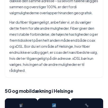
dække den samme adresse – så selvom tallene lægges
sammen og overstiger 100%, er det fordi
valgmulighederne overlapper hinanden geografisk.
Har du fiber tilgængeligt, anbefaler vi, at du vælger
dette frem for alle andre muligheder. Fiber giver den
mest stabile forbindelse, de højeste hastigheder og er
fremtidssikret på en helt anden måde end både coax
og xDSL. Bor du i et område af Helsinge, hvor fiber
endnu ikke er udbygget, er coax det næstbedste valg,
hvis det er tilgængeligt på din adresse. xDSL bør kun
vælges, hvis ingen af de andre muligheder er til
rådighed.
5G og mobildækning i Helsinge