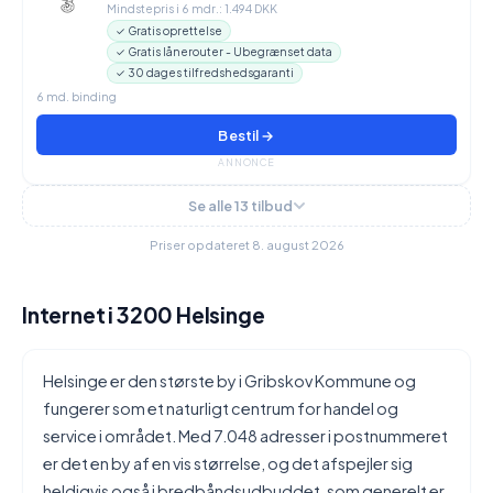
Mindstepris i 6 mdr.: 1.494 DKK
✓ Gratis oprettelse
✓ Gratis lånerouter - Ubegrænset data
✓ 30 dages tilfredshedsgaranti
6 md. binding
Bestil →
ANNONCE
Se alle 13 tilbud
Priser opdateret 8. august 2026
Internet i 3200 Helsinge
Helsinge er den største by i Gribskov Kommune og
fungerer som et naturligt centrum for handel og
service i området. Med 7.048 adresser i postnummeret
er det en by af en vis størrelse, og det afspejler sig
heldigvis også i bredbåndsudbuddet, som generelt er