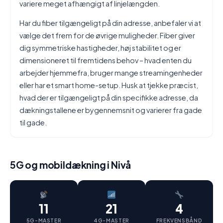
variere meget afhængigt af linjelængden.
Har du fiber tilgængeligt på din adresse, anbefaler vi at
vælge det frem for de øvrige muligheder. Fiber giver
dig symmetriske hastigheder, høj stabilitet og er
dimensioneret til fremtidens behov – hvad enten du
arbejder hjemmefra, bruger mange streamingenheder
eller har et smart home-setup. Husk at tjekke præcist,
hvad der er tilgængeligt på din specifikke adresse, da
dækningstallene er bygennemsnit og varierer fra gade
til gade.
5G og mobildækning i Nivå
11
21
4
5G-MASTER
4G-MASTER
FREKVENSBÅND