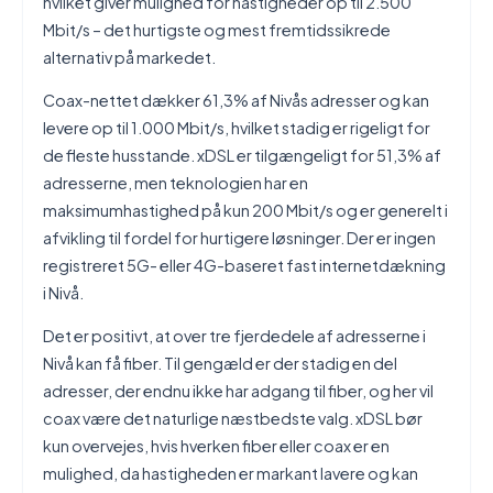
hvilket giver mulighed for hastigheder op til 2.500
Mbit/s – det hurtigste og mest fremtidssikrede
alternativ på markedet.
Coax-nettet dækker 61,3% af Nivås adresser og kan
levere op til 1.000 Mbit/s, hvilket stadig er rigeligt for
de fleste husstande. xDSL er tilgængeligt for 51,3% af
adresserne, men teknologien har en
maksimumhastighed på kun 200 Mbit/s og er generelt i
afvikling til fordel for hurtigere løsninger. Der er ingen
registreret 5G- eller 4G-baseret fast internetdækning
i Nivå.
Det er positivt, at over tre fjerdedele af adresserne i
Nivå kan få fiber. Til gengæld er der stadig en del
adresser, der endnu ikke har adgang til fiber, og her vil
coax være det naturlige næstbedste valg. xDSL bør
kun overvejes, hvis hverken fiber eller coax er en
mulighed, da hastigheden er markant lavere og kan