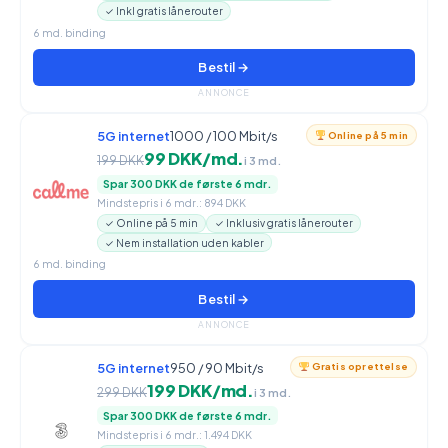
✓ Inkl gratis lånerouter
6 md. binding
Bestil →
ANNONCE
5G internet
1000 / 100 Mbit/s
Online på 5 min
99 DKK/md.
199 DKK
i 3 md.
Spar 300 DKK de første 6 mdr.
Mindstepris i 6 mdr.: 894 DKK
✓ Online på 5 min
✓ Inklusiv gratis lånerouter
✓ Nem installation uden kabler
6 md. binding
Bestil →
ANNONCE
5G internet
950 / 90 Mbit/s
Gratis oprettelse
199 DKK/md.
299 DKK
i 3 md.
Spar 300 DKK de første 6 mdr.
Mindstepris i 6 mdr.: 1.494 DKK