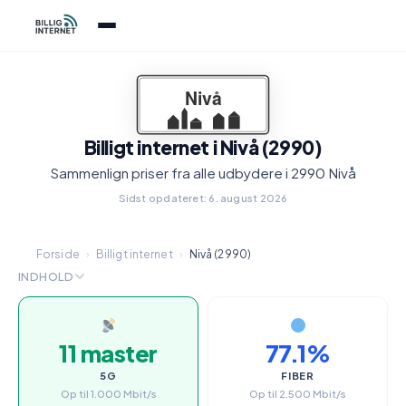
Billigt internet i Nivå (2990)
Sammenlign priser fra alle udbydere i 2990 Nivå
Sidst opdateret: 6. august 2026
Forside
›
Billigt internet
›
Nivå (2990)
INDHOLD
11 master
77.1%
5G
FIBER
Op til 1.000 Mbit/s
Op til 2.500 Mbit/s