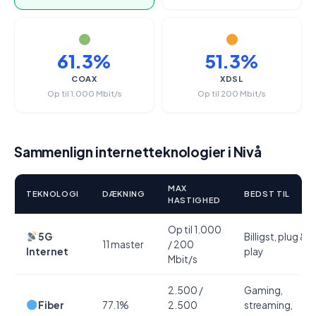
61.3%
51.3%
COAX
XDSL
Op til 1.000 Mbit/s
Op til 200 Mbit/s
Sammenlign internetteknologier i Nivå
MAX
TEKNOLOGI
DÆKNING
BEDST TIL
HASTIGHED
Op til 1.000
5G
Billigst, plug &
11 master
/ 200
Internet
play
Mbit/s
2.500 /
Gaming,
Fiber
77.1%
2.500
streaming,