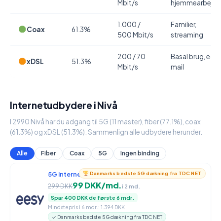
Mbit/s
hjemmearbejde
1.000 /
Familier,
Coax
61.3%
500 Mbit/s
streaming
200 / 70
Basal brug, e-
xDSL
51.3%
Mbit/s
mail
Internetudbydere i Nivå
I 2990 Nivå har du adgang til 5G (11 master), fiber (77.1%), coax
(61.3%) og xDSL (51.3%). Sammenlign alle udbydere herunder.
Alle
Fiber
Coax
5G
Ingen binding
5G internet
950 / 90 Mbit/s
Danmarks bedste 5G dækning fra TDC NET
99 DKK/md.
299 DKK
i 2 md.
Spar 400 DKK de første 6 mdr.
Mindstepris i 6 mdr.: 1.394 DKK
✓ Danmarks bedste 5G dækning fra TDC NET