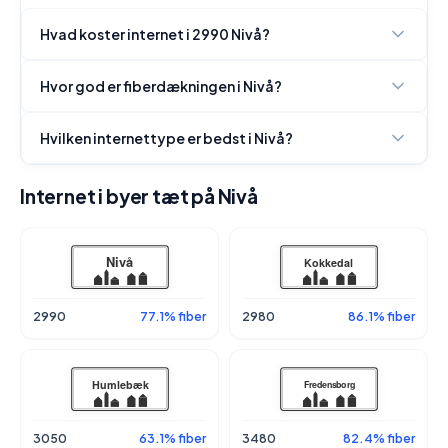
Hvad koster internet i 2990 Nivå?
Hvor god er fiberdækningen i Nivå?
Hvilken internettype er bedst i Nivå?
Internet i byer tæt på Nivå
2990
77.1% fiber
2980
86.1% fiber
3050
63.1% fiber
3480
82.4% fiber