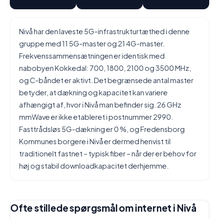
Nivå har den laveste 5G-infrastrukturtæthed i denne
gruppe med 11 5G-master og 21 4G-master.
Frekvenssammensætningen er identisk med
nabobyen Kokkedal: 700, 1800, 2100 og 3500 MHz,
og C-båndet er aktivt. Det begrænsede antal master
betyder, at dækning og kapacitet kan variere
afhængigt af, hvor i Nivå man befinder sig. 26 GHz
mmWave er ikke etableret i postnummer 2990.
Fasttrådsløs 5G-dækning er 0 %, og Fredensborg
Kommunes borgere i Nivå er dermed henvist til
traditionelt fastnet – typisk fiber – når der er behov for
høj og stabil downloadkapacitet derhjemme.
Ofte stillede spørgsmål om internet i Nivå