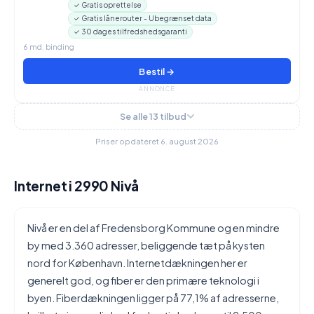
✓ Gratis oprettelse
✓ Gratis lånerouter - Ubegrænset data
✓ 30 dages tilfredshedsgaranti
6 md. binding
Bestil →
ANNONCE
Se alle 13 tilbud
Priser opdateret 6. august 2026
Internet i 2990 Nivå
Nivå er en del af Fredensborg Kommune og en mindre
by med 3.360 adresser, beliggende tæt på kysten
nord for København. Internetdækningen her er
generelt god, og fiber er den primære teknologi i
byen. Fiberdækningen ligger på 77,1% af adresserne,